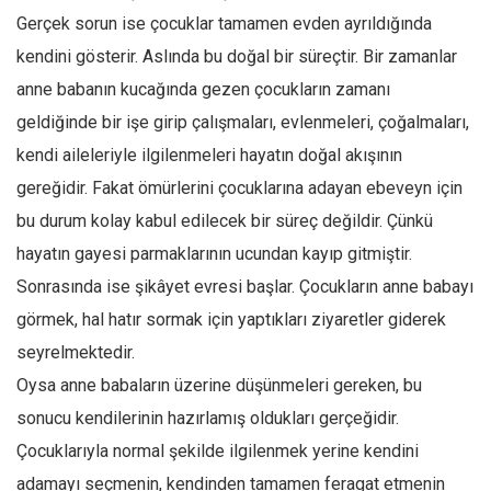
Gerçek sorun ise çocuklar tamamen evden ayrıldığında
Ekonomi
kendini gösterir. Aslında bu doğal bir süreçtir. Bir zamanlar
Spor
anne babanın kucağında gezen çocukların zamanı
Manzara
geldiğinde bir işe girip çalışmaları, evlenmeleri, çoğalmaları,
Sağlık
kendi aileleriyle ilgilenmeleri hayatın doğal akışının
Gıda-Beslenme
gereğidir. Fakat ömürlerini çocuklarına adayan ebeveyn için
Hayat
bu durum kolay kabul edilecek bir süreç değildir. Çünkü
Türkiye
hayatın gayesi parmaklarının ucundan kayıp gitmiştir.
Siyaset
Sonrasında ise şikâyet evresi başlar. Çocukların anne babayı
Dünya
görmek, hal hatır sormak için yaptıkları ziyaretler giderek
seyrelmektedir.
Avrupa
Oysa anne babaların üzerine düşünmeleri gereken, bu
Asya
sonucu kendilerinin hazırlamış oldukları gerçeğidir.
Afrika
Çocuklarıyla normal şekilde ilgilenmek yerine kendini
İslam Dünyası
adamayı seçmenin, kendinden tamamen feragat etmenin