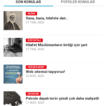
SON KONULAR
POPÜLER KONULAR
KAPAK
Sana, bana, hilafete dair…
27 TEM, 2020
RÖPORTAJ
Hilafet Müslümanların birliği için şart
27 TEM, 2020
GERÇEK HAYAT
Web sitemizi taşıyoruz!
23 MAY, 2020
EKONOMI
Petrole dayalı terör şimdi çok daha maliyetli
11 MAY, 2020