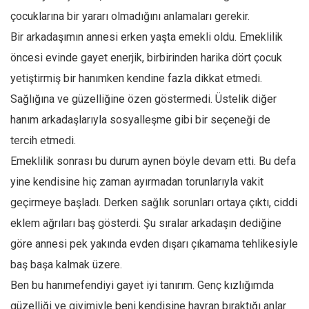
Amerika
çocuklarına bir yararı olmadığını anlamaları gerekir.
Avustralya
Bir arkadaşımın annesi erken yaşta emekli oldu. Emeklilik
Tarih
öncesi evinde gayet enerjik, birbirinden harika dört çocuk
Düşünce
yetiştirmiş bir hanımken kendine fazla dikkat etmedi.
Dosyalar
Sağlığına ve güzelliğine özen göstermedi. Üstelik diğer
hanım arkadaşlarıyla sosyalleşme gibi bir seçeneği de
tercih etmedi.
Emeklilik sonrası bu durum aynen böyle devam etti. Bu defa
yine kendisine hiç zaman ayırmadan torunlarıyla vakit
geçirmeye başladı. Derken sağlık sorunları ortaya çıktı, ciddi
eklem ağrıları baş gösterdi. Şu sıralar arkadaşın dediğine
göre annesi pek yakında evden dışarı çıkamama tehlikesiyle
baş başa kalmak üzere.
Ben bu hanımefendiyi gayet iyi tanırım. Genç kızlığımda
güzelliği ve giyimiyle beni kendisine hayran bıraktığı anlar