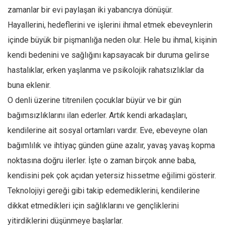
zamanlar bir evi paylaşan iki yabancıya dönüşür.
Mehmet Ali Tekin
Hayallerini, hedeflerini ve işlerini ihmal etmek ebeveynlerin
Abir E. Nahas
içinde büyük bir pişmanlığa neden olur. Hele bu ihmal, kişinin
Amina S. Jenenkovic
kendi bedenini ve sağlığını kapsayacak bir duruma gelirse
Bağdagül Öz
hastalıklar, erken yaşlanma ve psikolojik rahatsızlıklar da
Esra Elönü
buna eklenir.
» Yazar arşivi
O denli üzerine titrenilen çocuklar büyür ve bir gün
bağımsızlıklarını ilan ederler. Artık kendi arkadaşları,
Bu Sayı
kendilerine ait sosyal ortamları vardır. Eve, ebeveyne olan
Tüm Sayılar
bağımlılık ve ihtiyaç günden güne azalır, yavaş yavaş kopma
Kategoriler
noktasına doğru ilerler. İşte o zaman birçok anne baba,
Kültür Sanat
kendisini pek çok açıdan yetersiz hissetme eğilimi gösterir.
Kitap
Teknolojiyi gereği gibi takip edemediklerini, kendilerine
Karisi kitap sualleri
dikkat etmedikleri için sağlıklarını ve gençliklerini
yitirdiklerini düşünmeye başlarlar.
7 soruda bu hafta