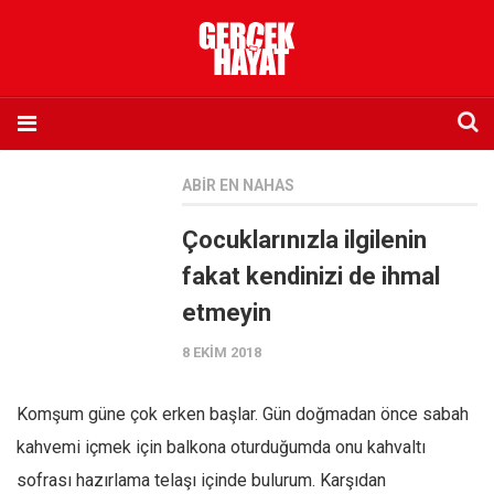
Anasayfa
ABIR EN NAHAS
Hakkımızda
Çocuklarınızla ilgilenin
Künye
fakat kendinizi de ihmal
İletişim
etmeyin
Abone olmak istiyorum
8 EKIM 2018
Satış noktası listesi
Eksik sayıların temini
Komşum güne çok erken başlar. Gün doğmadan önce sabah
Sosyal Medya
kahvemi içmek için balkona oturduğumda onu kahvaltı
Twitter
sofrası hazırlama telaşı içinde bulurum. Karşıdan