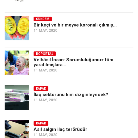
GÜNDEM
Bir keçi ve bir meyve koronalı çıkmış…
11 MAY, 2020
RÖPORTAJ
Velhâsıl İnsan: Sorumluluğumuz tüm
yaratılmışlara…
11 MAY, 2020
KAPAK
İlaç sektörünü kim dizginleyecek?
11 MAY, 2020
KAPAK
Asıl salgın ilaç terörüdür
11 MAY, 2020