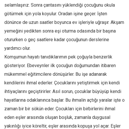
Facebook
selamlaşırız. Sonra çantasını yüklendiği çocuğunu okula
Instagram
götürmek için yola koyulur. Oradan işine geçer. İşten
YouTube
dönünce de uzun saatler boyunca ev işleriyle uğraşır. Akşam
yemeğini yedikten sonra eşi oturma odasında bir başına
Editörden
otururken o geç saatlere kadar çocuğunun derslerine
Yazarlar
yardımcı olur.
Kemal Özer
Komşumun hayatı tanıdıklarımın pek çoğuyla benzerlik
Mahmut Toptaş
gösteriyor. Ebeveynler ilk çocuğun doğumundan itibaren
Yvonne Ridley
mükemmel eğitimcilere dönüşürler. Bu işe adanarak
Barış Tarımcıoğlu
kendilerini ihmal ederler. Çocuklarını yetiştirmek için kendi
Ömer Kayani
ihtiyaçlarını geçiştirirler. Asıl sorun, çocuklar büyüyüp kendi
hayatlarına odaklanınca başlar. Bu ihmalin açtığı yaralar işte o
Yusuf Armağan
zaman bir bir sökün eder. Çocukları için birbirlerini ihmal
Hasanali Yıldırım
eden eşler arasında oluşan boşluk, zamanla duygusal
Leyla Şerif Emin
yakınlığı iyice köreltir, eşler arasında kopuşa yol açar. Eşler
Selçuk Türkyılmaz