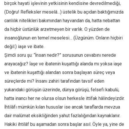
Facebook
birçok hayati işlevinin yetkisinin kendisine devredilmediği,
(Doğru! Refleksler meselâ…) üstelik bu açıdan baktığımızda
Instagram
canlılık nitelikleri bakımından hayvandan da, hatta nebattan
YouTube
da hiçbir üstünlük arzetmeyen bir varlık. O yüzden de
Editörden
insanoğlunun en temel meselesi… (Üzgünüm. Onların hiçbiri
Yazarlar
değil.) iaşe ve ibate.
Kemal Özer
Şimdi soru şu: “İnsan nedir?” sorusunun cevabını nerede
Mahmut Toptaş
arayacağız? İaşe ve ibatenin kuşattığı alanda mı yoksa iaşe
Yvonne Ridley
ve ibatenin kuşattığı alandan sonra başlayan süreç veya
süreçlerde mi? İnsanı zahiri tarafından tavsif eden
Barış Tarımcıoğlu
yukarıdaki görüşün üzerinde, dünya görüşü, felsefi kabulü,
Ömer Kayani
hatta inancı her ne olursa olsun herkesle ittifak hâlindeyizdir.
Yusuf Armağan
İhtilâfı mümkün kılan hususlar ise ancak taraflarda mevzua
Hasanali Yıldırım
dair malûmat eksikliğinden yahut fazlalığından kaynaklanır.
Leyla Şerif Emin
Hakiki ihtilâf bu aşamadan sonra başlar asıl. Öyle ya, yine de
Selçuk Türkyılmaz