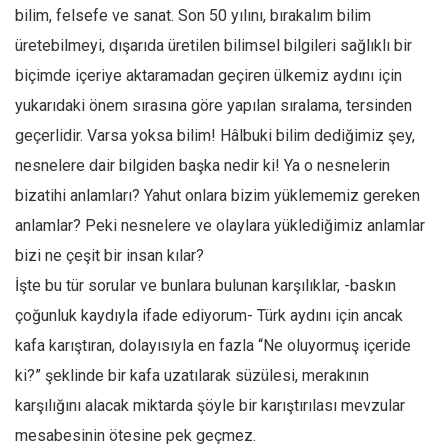
bilim, felsefe ve sanat. Son 50 yılını, bırakalım bilim
Ekonomi
üretebilmeyi, dışarıda üretilen bilimsel bilgileri sağlıklı bir
Spor
biçimde içeriye aktaramadan geçiren ülkemiz aydını için
Manzara
yukarıdaki önem sırasına göre yapılan sıralama, tersinden
Sağlık
geçerlidir. Varsa yoksa bilim! Hâlbuki bilim dediğimiz şey,
Gıda-Beslenme
nesnelere dair bilgiden başka nedir ki! Ya o nesnelerin
Hayat
bizatihi anlamları? Yahut onlara bizim yüklememiz gereken
Türkiye
anlamlar? Peki nesnelere ve olaylara yüklediğimiz anlamlar
bizi ne çeşit bir insan kılar?
Siyaset
İşte bu tür sorular ve bunlara bulunan karşılıklar, -baskın
Dünya
çoğunluk kaydıyla ifade ediyorum- Türk aydını için ancak
Avrupa
kafa karıştıran, dolayısıyla en fazla “Ne oluyormuş içeride
Asya
ki?” şeklinde bir kafa uzatılarak süzülesi, merakının
Afrika
karşılığını alacak miktarda şöyle bir karıştırılası mevzular
İslam Dünyası
mesabesinin ötesine pek geçmez.