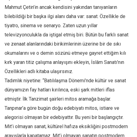
Mahmut Çetin’in ancak kendisini yakından tanıyanların
bilebildiği bir başka ilgi alanı daha var: sanat. Özellikle de
tiyatro, sinema ve senaryo. Zaten uzun yıllar
televizyonculukla da iştigal etmiş biri. Bütün bu farklı sanat
ve zenaat alanlarındaki birikimlerinin üzerine bir de sıkı
okumalarını ve o demin sözünü etmeye gayret ettiğim kılı
kırk yaran titiz çalışma anlayışını ekleyin, İslâm Sanatı’nın
Özellikleri adlı kitaba ulaşırsınız.
Tadımlık niyetine: “Batılılaşma Dönemi’nde kültür ve sanat
dünyamızın fay hatları kırılınca, eski şark mitleri iflas
etmiştir. İlk Tanzimat şairleri mitos aramağa başlar.
Tanpınar’a göre bugün doğu edebiyatı mitos, istiare ve
alegorisi olmayan bir edebiyattır. Bu yeni bir başlangıçtır.
Mit’i olmayan sanat, kültürel hafıza eksikliğini postmodern
arayışlarla kapatamaz. Mit’i olmayan sanatın postmodern