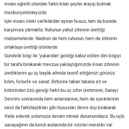
insanı eğrelti otundan farklı kılan şeyler arayıp bulmak
Mehmet Ali Tekin
mecburiyetindeyizdir.
Abir E. Nahas
İşte insanı öteki varlıklardan ayıran husus, tam da burada
Amina S. Jenenkovic
karşımıza çıkmakta: Ruhunun yahut zihninin ürettiği
Bağdagül Öz
malzemelerde. Nadiren de hem ruhunun, hem de zihninin
ortaklaşa ürettiği ürünlerde.
Esra Elönü
Gündelik bilgi ile ‘yukarıdan’ geldiği kabul edilen dini bilgiyi
» Yazar arşivi
bir tarafa bırakarak mevzua yaklaştığımızda insan zihninin
Bu Sayı
ürettiklerini şu üç başlık altında tasnif ettiğimizi görürüz:
Tüm Sayılar
bilim, felsefe ve sanat. Birbirine taban tabana zıt ve
Kategoriler
birbirinden özü gereği farklı bu üç zihin üretiminin, Sanayi
Kültür Sanat
Devrimi sonrasında hem anlamlarının, hem de içeriklerinin
nasıl da farklılaştıkları gibi hususları devre dışı bırakarak
Kitap
ifade ederek yolumuza devam etmek durumundayız. Bu üçlü
Karisi kitap sualleri
sacayağının da kendi aralarında bir silsilei meratıbı var:
7 soruda bu hafta