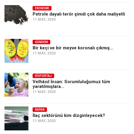
EKONOMI
Petrole dayalı terör şimdi çok daha maliyetli
11 MAY, 2020
GÜNDEM
Bir keçi ve bir meyve koronalı çıkmış…
11 MAY, 2020
RÖPORTAJ
Velhâsıl İnsan: Sorumluluğumuz tüm
yaratılmışlara…
11 MAY, 2020
KAPAK
İlaç sektörünü kim dizginleyecek?
11 MAY, 2020