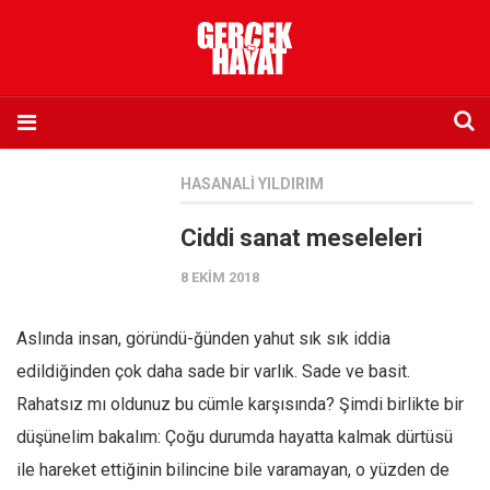
Anasayfa
HASANALI YILDIRIM
Hakkımızda
Ciddi sanat meseleleri
Künye
8 EKIM 2018
İletişim
Abone olmak istiyorum
Aslında insan, göründü-ğünden yahut sık sık iddia
Satış noktası listesi
edildiğinden çok daha sade bir varlık. Sade ve basit.
Eksik sayıların temini
Rahatsız mı oldunuz bu cümle karşısında? Şimdi birlikte bir
Sosyal Medya
düşünelim bakalım: Çoğu durumda hayatta kalmak dürtüsü
Twitter
ile hareket ettiğinin bilincine bile varamayan, o yüzden de