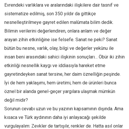
Amerika
Evrendeki varlıklara ve aralarındaki ilişkilere dair tasnif ve
Avustralya
sistematize edilmiş, son 350 yıldır da gittikçe
Tarih
nesnelleştirilmeye gayret edilen malûmata bilim dedik.
Düşünce
Bilimin verilerini değerlendiren, onlara anlam ve değer
arayan zihin etkinliğine ise felsefe. Sanat ne peki? Sanat
Dosyalar
bütün bu nesne, varlık, olay, bilgi ve değerler yekûnu ile
insan beni arasındaki sahici ilişkinin sonuçları… Öbür iki zihin
etkinliği nesnellik kaygı ve iddiasıyla hareket etme
gayretindeyken sanat tersine, her daim öznelliğin peşinde.
İyi de hem yaklaşımı, hem üretimi, hem de ürünleri bunca
öznel bir alanda genel-geçer yargılara ulaşmak mümkün
değil midir?
Sorunun cevabı uzun ve bu yazının kapsamının dışında. Ama
kısaca ve Türk aydınının daha iyi anlayacağı şekilde
vurgulayalım: Zevkler de tartışılır, renkler de. Hatta asıl onlar