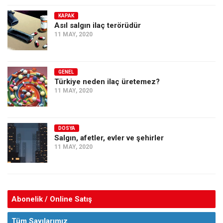
KAPAK
Asıl salgın ilaç terörüdür
11 MAY, 2020
GENEL
Türkiye neden ilaç üretemez?
11 MAY, 2020
DOSYA
Salgın, afetler, evler ve şehirler
11 MAY, 2020
Abonelik / Online Satış
Tüm Sayılarımız