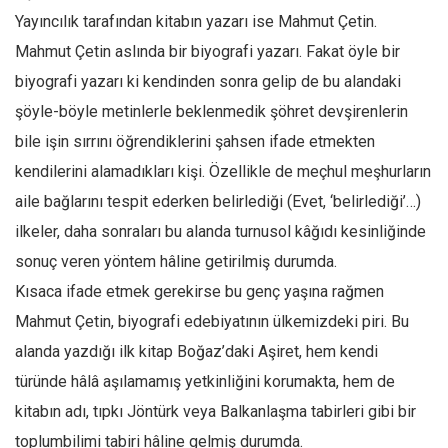
Yayıncılık tarafından kitabın yazarı ise Mahmut Çetin.
Mahmut Çetin aslında bir biyografi yazarı. Fakat öyle bir
biyografi yazarı ki kendinden sonra gelip de bu alandaki
şöyle-böyle metinlerle beklenmedik şöhret devşirenlerin
bile işin sırrını öğrendiklerini şahsen ifade etmekten
kendilerini alamadıkları kişi. Özellikle de meçhul meşhurların
aile bağlarını tespit ederken belirlediği (Evet, ‘belirlediği’…)
ilkeler, daha sonraları bu alanda turnusol kâğıdı kesinliğinde
sonuç veren yöntem hâline getirilmiş durumda.
Kısaca ifade etmek gerekirse bu genç yaşına rağmen
Mahmut Çetin, biyografi edebiyatının ülkemizdeki piri. Bu
alanda yazdığı ilk kitap Boğaz’daki Aşiret, hem kendi
türünde hâlâ aşılamamış yetkinliğini korumakta, hem de
kitabın adı, tıpkı Jöntürk veya Balkanlaşma tabirleri gibi bir
toplumbilimi tabiri hâline gelmiş durumda.