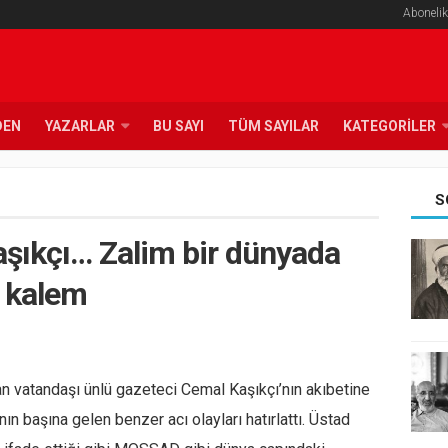
Abonelik
DEN
YAZARLAR
BU SAYI
TÜM SAYILAR
KATEGORILER
S
şıkçı… Zalim bir dünyada
r kalem
an vatandaşı ünlü gazeteci Cemal Kaşıkçı’nın akıbetine
ın başına gelen benzer acı olayları hatırlattı. Üstad