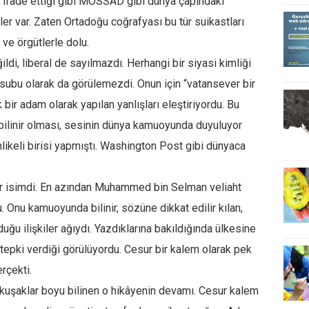
 ifade ettiği gibi MOSSAD gibi dünya çapındaki
tler var. Zaten Ortadoğu coğrafyası bu tür suikastları
 ve örgütlerle dolu.
ildi, liberal de sayılmazdı. Herhangi bir siyasi kimliği
ubu olarak da görülemezdi. Onun için “vatansever bir
r adam olarak yapılan yanlışları eleştiriyordu. Bu
a bilinir olması, sesinin dünya kamuoyunda duyuluyor
ikeli birisi yapmıştı. Washington Post gibi dünyaca
bir isimdi. En azından Muhammed bin Selman veliaht
Onu kamuoyunda bilinir, sözüne dikkat edilir kılan,
duğu ilişkiler ağıydı. Yazdıklarına bakıldığında ülkesine
 tepki verdiği görülüyordu. Cesur bir kalem olarak pek
rçekti.
uşaklar boyu bilinen o hikâyenin devamı. Cesur kalem