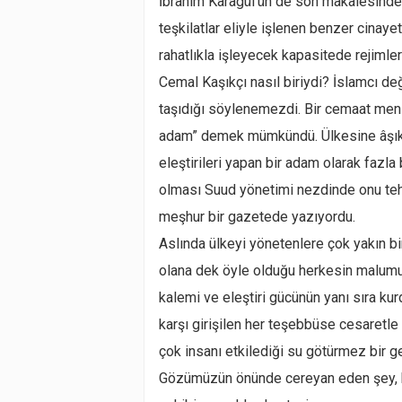
İbrahim Karagül’ün de son makalesinde
teşkilatlar eliyle işlenen benzer cinaye
rahatlıkla işleyecek kapasitede rejimler
Cemal Kaşıkçı nasıl biriydi? İslamcı değ
taşıdığı söylenemezdi. Bir cemaat mens
adam” demek mümkündü. Ülkesine âşık bi
eleştirileri yapan bir adam olarak fazl
olması Suud yönetimi nezdinde onu tehl
meşhur bir gazetede yazıyordu.
Aslında ülkeyi yönetenlere çok yakın 
olana dek öyle olduğu herkesin malumu. 
kalemi ve eleştiri gücünün yanı sıra kur
karşı girişilen her teşebbüse cesaretle
çok insanı etkilediği su götürmez bir ge
Gözümüzün önünde cereyan eden şey, k