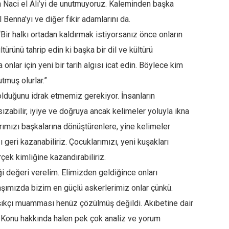
 Naci el Ali’yi de unutmuyoruz. Kaleminden başka
Benna’yı ve diğer fikir adamlarını da.
 “Bir halkı ortadan kaldırmak istiyorsanız önce onların
ültürünü tahrip edin ki başka bir dil ve kültürü
nlar için yeni bir tarih algısı icat edin. Böylece kim
tmuş olurlar.”
 olduğunu idrak etmemiz gerekiyor. İnsanların
ızabilir, iyiye ve doğruya ancak kelimeler yoluyla ikna
arımızı başkalarına dönüştürenlere, yine kelimeler
zı geri kazanabiliriz. Çocuklarımızı, yeni kuşakları
rçek kimliğine kazandırabiliriz.
ği değeri verelim. Elimizden geldiğince onları
şımızda bizim en güçlü askerlerimiz onlar çünkü.
şıkçı muamması henüz çözülmüş değildi. Akıbetine dair
. Konu hakkında halen pek çok analiz ve yorum