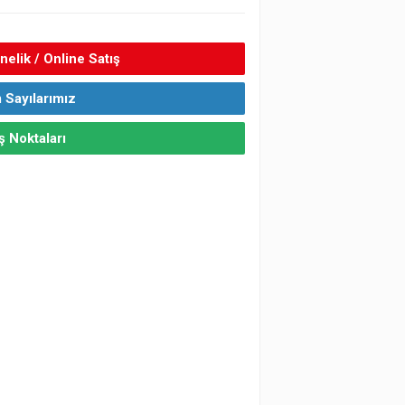
elik / Online Satış
 Sayılarımız
ş Noktaları