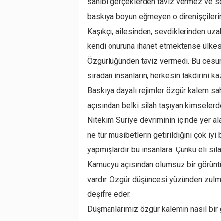
sahibi gerçeklerden taviz vermez ve so
baskıya boyun eğmeyen o direnişçilerin,
Kaşıkçı, ailesinden, sevdiklerinden uza
kendi onuruna ihanet etmektense ülkesi
Özgürlüğünden taviz vermedi. Bu cesur 
sıradan insanların, herkesin takdirini ka
Baskıya dayalı rejimler özgür kalem sa
açısından belki silah taşıyan kimselerde
Nitekim Suriye devriminin içinde yer ala
ne tür musibetlerin getirildiğini çok iyi b
yapmışlardır bu insanlara. Çünkü eli sil
Kamuoyu açısından olumsuz bir görüntü
vardır. Özgür düşüncesi yüzünden zulme
deşifre eder.
Düşmanlarımız özgür kalemin nasıl bir g