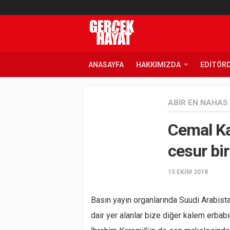
ANASAYFA
HAKKIMIZDA
EDITÖR
ABIR EN NAHAS
Cemal Ka
cesur bi
15 EKIM 2018
Basın yayın organlarında Suudi Arabist
dair yer alanlar bize diğer kalem erbabın