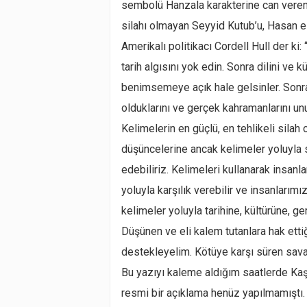
sembolü Hanzala karakterine can veren
silahı olmayan Seyyid Kutub’u, Hasan el 
Amerikalı politikacı Cordell Hull der ki:
tarih algısını yok edin. Sonra dilini ve k
benimsemeye açık hale gelsinler. Sonra o
olduklarını ve gerçek kahramanlarını unu
Kelimelerin en güçlü, en tehlikeli silah
düşüncelerine ancak kelimeler yoluyla s
edebiliriz. Kelimeleri kullanarak insanl
yoluyla karşılık verebilir ve insanlarımı
kelimeler yoluyla tarihine, kültürüne, ge
Düşünen ve eli kalem tutanlara hak etti
destekleyelim. Kötüye karşı süren sava
Bu yazıyı kaleme aldığım saatlerde Ka
resmi bir açıklama henüz yapılmamıştı