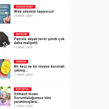
GERÇEK HAYAT
Web sitemizi taşıyoruz!
23 MAY, 2020
EKONOMI
Petrole dayalı terör şimdi çok
daha maliyetli
11 MAY, 2020
GÜNDEM
Bir keçi ve bir meyve koronalı
çıkmış…
11 MAY, 2020
RÖPORTAJ
Velhâsıl İnsan:
Sorumluluğumuz tüm
yaratılmışlara…
11 MAY, 2020