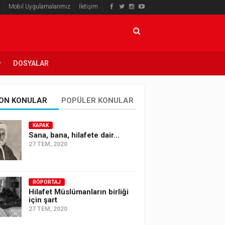
Mobil Uygulamalarımız
İletişim
DOSYALAR
ON KONULAR
POPÜLER KONULAR
KAPAK
Sana, bana, hilafete dair…
27 TEM, 2020
RÖPORTAJ
Hilafet Müslümanların birliği
için şart
27 TEM, 2020