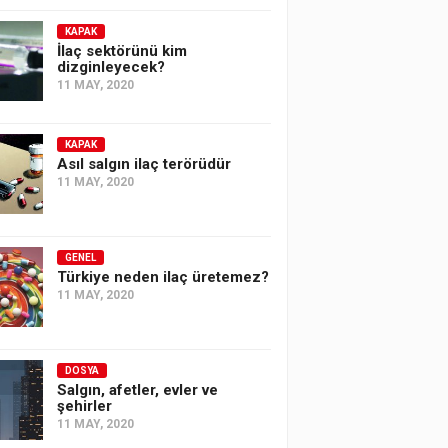
KAPAK
İlaç sektörünü kim
dizginleyecek?
11 MAY, 2020
KAPAK
Asıl salgın ilaç terörüdür
11 MAY, 2020
GENEL
Türkiye neden ilaç üretemez?
11 MAY, 2020
DOSYA
Salgın, afetler, evler ve
şehirler
11 MAY, 2020