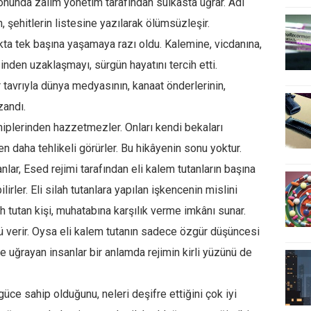
nunda zalim yönetim tarafından suikasta uğrar. Adı
 şehitlerin listesine yazılarak ölümsüzleşir.
kta tek başına yaşamaya razı oldu. Kalemine, vicdanına,
nden uzaklaşmayı, sürgün hayatını tercih etti.
tavrıyla dünya medyasının, kanaat önderlerinin,
zandı.
hiplerinden hazzetmezler. Onları kendi bekaları
n daha tehlikeli görürler. Bu hikâyenin sonu yoktur.
nlar, Esed rejimi tarafından eli kalem tutanların başına
ilirler. Eli silah tutanlara yapılan işkencenin mislini
ah tutan kişi, muhatabına karşılık verme imkânı sunar.
 verir. Oysa eli kalem tutanın sadece özgür düşüncesi
 uğrayan insanlar bir anlamda rejimin kirli yüzünü de
üce sahip olduğunu, neleri deşifre ettiğini çok iyi