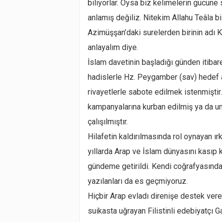
biliyorlar. Oysa biz kelimelerin gücüne
anlamış değiliz. Nitekim Allahu Teâla b
Azimüşşan’daki surelerden birinin adı K
anlayalım diye.
İslam davetinin başladığı günden itibar
hadislerle Hz. Peygamber (sav) hedef alı
rivayetlerle sabote edilmek istenmiştir.
kampanyalarına kurban edilmiş ya da u
çalışılmıştır.
Hilafetin kaldırılmasında rol oynayan ır
yıllarda Arap ve İslam dünyasını kasıp 
gündeme getirildi. Kendi coğrafyasınd
yazılanları da es geçmiyoruz.
Hiçbir Arap evladı direnişe destek ve
suikasta uğrayan Filistinli edebiyatçı G