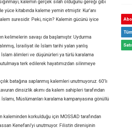
 sığınmayı, kalemin gerçek silah olduğunu gereği gibi
ile yüce kitabında kaleme yemin etmiştir. Kur’anı
alem suresidir. Peki, niçin? Kalemin gücünü iyice
Abon
Tüm
en kelimelerin savaşı da başlamıştır. Uydurma
Satı
nmış, İsrailiyat ile İslam tarihi yalan yanlış
 İslam âlimleri ve düşünürleri ya türlü karalama
nutulmaya terk edilerek hayatımızdan silinmeye
kçılık batağına saplanmış kalemleri unutmuyoruz. 60’lı
kavuran dinsizlik akımı da kalem sahipleri tarafından
a İslamı, Müslümanları karalama kampanyasına gönüllü
ren kaleminden korkulduğu için MOSSAD tarafından
assan Kenefani’yi unutmuyor. Filistin direnişinin