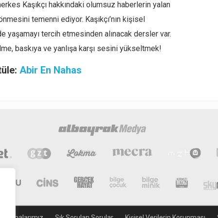
herkes Kaşıkçı hakkındaki olumsuz haberlerin yalan
nmesini temenni ediyor. Kaşıkçı’nın kişisel
de yaşamayı tercih etmesinden alınacak dersler var.
e, baskıya ve yanlışa karşı sesini yükseltmek!
tüle:
Abir En Nahas
gulamalarımız
Sık Sorulan Sorular
Kişisel Verilerin Korunması