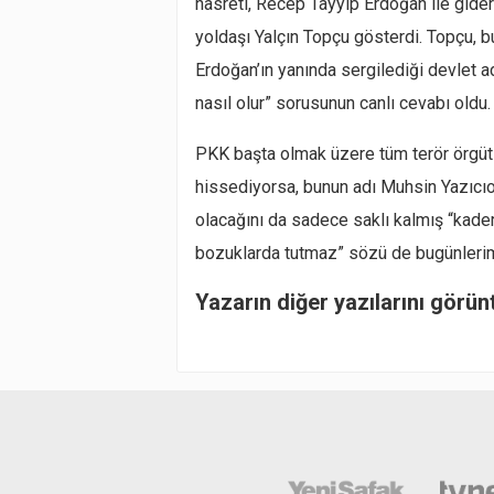
hasreti, Recep Tayyip Erdoğan ile giderd
yoldaşı Yalçın Topçu gösterdi. Topçu, b
Erdoğan’ın yanında sergilediği devlet a
nasıl olur” sorusunun canlı cevabı oldu.
PKK başta olmak üzere tüm terör örgütle
hissediyorsa, bunun adı Muhsin Yazıcıoğ
olacağını da sadece saklı kalmış “kader 
bozuklarda tutmaz” sözü de bugünlerimiz
Yazarın diğer yazılarını görün