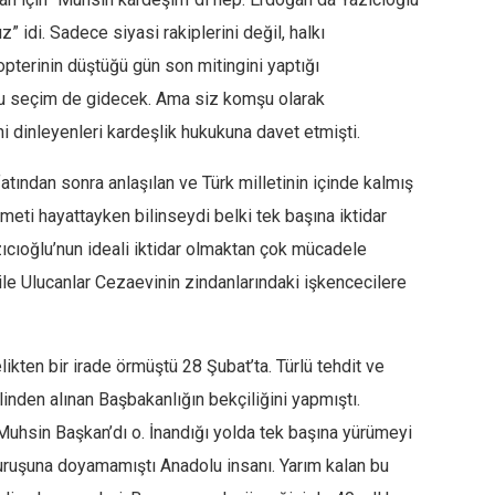
” idi. Sadece siyasi rakiplerini değil, halkı
opterinin düştüğü gün son mitingini yaptığı
. Bu seçim de gidecek. Ama siz komşu olarak
ni dinleyenleri kardeşlik hukukuna davet etmişti.
tından sonra anlaşılan ve Türk milletinin içinde kalmış
meti hayattayken bilinseydi belki tek başına iktidar
azıcıoğlu’nun ideali iktidar olmaktan çok mücadele
 ile Ulucanlar Cezaevinin zindanlarındaki işkencecilere
ikten bir irade örmüştü 28 Şubat’ta. Türlü tehdit ve
nden alınan Başbakanlığın bekçiliğini yapmıştı.
‘Muhsin Başkan’dı o. İnandığı yolda tek başına yürümeyi
uruşuna doyamamıştı Anadolu insanı. Yarım kalan bu