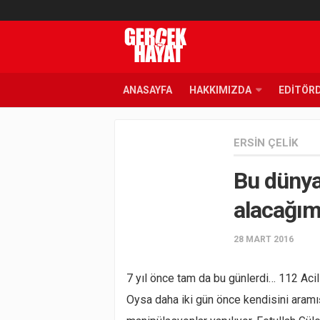
ANASAYFA
HAKKIMIZDA
EDITÖR
ERSIN ÇELIK
Bu dünya
alacağım
28 MART 2016
7 yıl önce tam da bu günlerdi… 112 Acil 
Oysa daha iki gün önce kendisini aramış