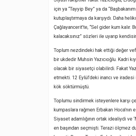
için ya “Tayyip Bey” ya da “Başbakanımız
kutuplaştırmaya da karşıydı. Daha helik
Çağlayancerit’te, “Sel gider kum kalır
kalacaksınız” sözleri ile uyarıp kendisi
Toplum nezdindeki hak ettiği değer vefa
bir ukdedir Muhsin Yazıcıoğlu. Kadri kıy
olacak bir siyasetçi olabilirdi. Fakat Y
etmekti. 12 Eylül’deki inancı ve iradesi
kök söktürmüştü.
Toplumu sindirmek isteyenlere karşı çel
kumpaslara rağmen Erbakan Hoca’nın eli
Siyaset adamlığının ortak idealiydi ve 
en başından seçmişti. Terazi ölçmez d