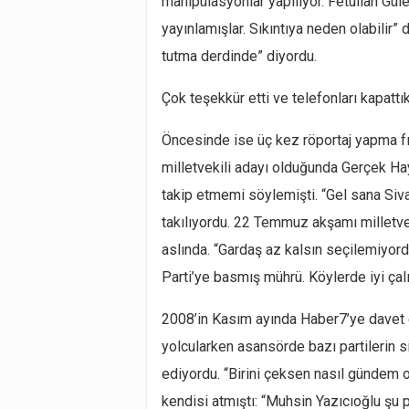
manipülasyonlar yapılıyor. Fetullah Güle
yayınlamışlar. Sıkıntıya neden olabilir” 
tutma derdinde” diyordu.
Çok teşekkür etti ve telefonları kapatt
Öncesinde ise üç kez röportaj yapma f
milletvekili adayı olduğunda Gerçek Ha
takip etmemi söylemişti. “Gel sana Siv
takılıyordu. 22 Temmuz akşamı milletvek
aslında. “Gardaş az kalsın seçilemiyor
Parti’ye basmış mührü. Köylerde iyi çalı
2008’in Kasım ayında Haber7’ye davet e
yolcularken asansörde bazı partilerin s
ediyordu. “Birini çeksen nasıl gündem o
kendisi atmıştı: “Muhsin Yazıcıoğlu şu p