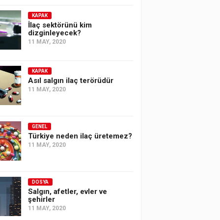
KAPAK
İlaç sektörünü kim
dizginleyecek?
11 MAY, 2020
KAPAK
Asıl salgın ilaç terörüdür
11 MAY, 2020
GENEL
Türkiye neden ilaç üretemez?
11 MAY, 2020
DOSYA
Salgın, afetler, evler ve
şehirler
11 MAY, 2020