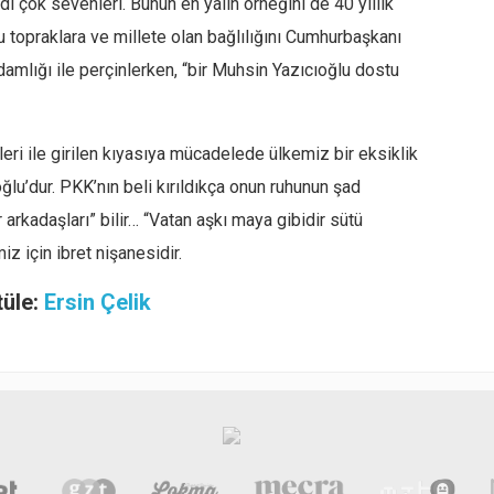
i çok sevenleri. Bunun en yalın örneğini de 40 yıllık
u topraklara ve millete olan bağlılığını Cumhurbaşkanı
damlığı ile perçinlerken, “bir Muhsin Yazıcıoğlu dostu
ri ile girilen kıyasıya mücadelede ülkemiz bir eksiklik
lu’dur. PKK’nın beli kırıldıkça onun ruhunun şad
arkadaşları” bilir… “Vatan aşkı maya gibidir sütü
 için ibret nişanesidir.
tüle:
Ersin Çelik