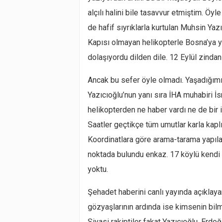
alçılı halini bile tasavvur etmiştim. Ö
de hafif sıyrıklarla kurtulan Muhsin Yaz
Kapısı olmayan helikopterle Bosna’ya 
dolaşıyordu dilden dile. 12 Eylül zinda
Ancak bu sefer öyle olmadı. Yaşadığımız
Yazıcıoğlu’nun yanı sıra İHA muhabiri 
helikopterden ne haber vardı ne de bir i
Saatler geçtikçe tüm umutlar karla kapl
Koordinatlara göre arama-tarama yapıla
noktada bulundu enkaz. 17 köylü kendi 
yoktu.
Şehadet haberini canlı yayında açıklay
gözyaşlarının ardında ise kimsenin bilm
Siyasi rakiptiler fakat Yazıcıoğlu, Erd