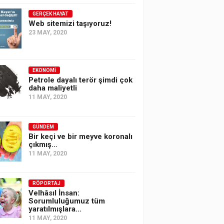
GERÇEK HAYAT
Web sitemizi taşıyoruz!
23 MAY, 2020
EKONOMI
Petrole dayalı terör şimdi çok
daha maliyetli
11 MAY, 2020
GÜNDEM
Bir keçi ve bir meyve koronalı
çıkmış…
11 MAY, 2020
RÖPORTAJ
Velhâsıl İnsan:
Sorumluluğumuz tüm
yaratılmışlara…
11 MAY, 2020