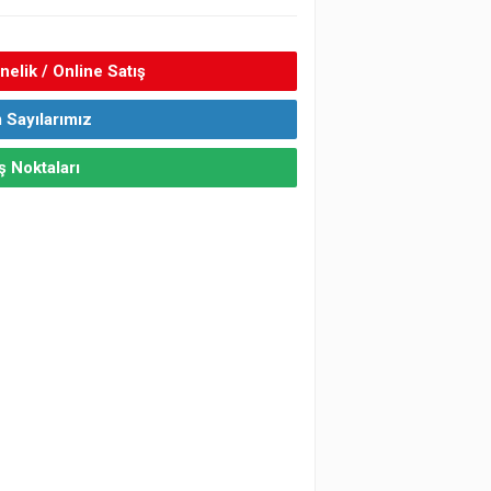
elik / Online Satış
 Sayılarımız
ş Noktaları