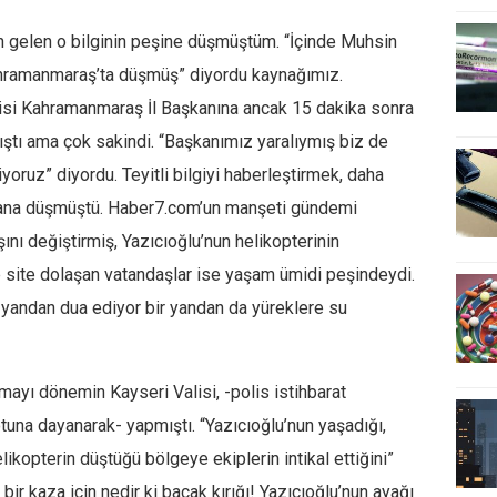
 gelen o bilginin peşine düşmüştüm. “İçinde Muhsin
ahramanmaraş’ta düşmüş” diyordu kaynağımız.
tisi Kahramanmaraş İl Başkanına ancak 15 dakika sonra
tı ama çok sakindi. “Başkanımız yaralıymış biz de
yoruz” diyordu. Teyitli bilgiyi haberleştirmek, daha
ana düşmüştü. Haber7.com’un manşeti gündemi
şını değiştirmiş, Yazıcıoğlu’nun helikopterinin
e site dolaşan vatandaşlar ise yaşam ümidi peşindeydi.
yandan dua ediyor bir yandan da yüreklere su
amayı dönemin Kayseri Valisi, -polis istihbarat
tuna dayanarak- yapmıştı. “Yazıcıoğlu’nun yaşadığı,
likopterin düştüğü bölgeye ekiplerin intikal ettiğini”
bir kaza için nedir ki bacak kırığı! Yazıcıoğlu’nun ayağı