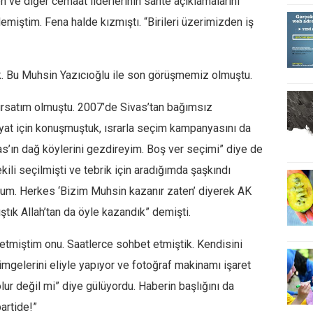
n ve diğer cemaat liderlerinin sahte açıklamalarını
demiştim. Fena halde kızmıştı. “Birileri üzerimizden iş
ık. Bu Muhsin Yazıcıoğlu ile son görüşmemiz olmuştu.
ırsatım olmuştu. 2007’de Sivas’tan bağımsız
yat için konuşmuştuk, ısrarla seçim kampanyasını da
as’ın dağ köylerini gezdireyim. Boş ver seçimi” diye de
ili seçilmişti ve tebrik için aradığımda şaşkındı
dum. Herkes ‘Bizim Muhsin kazanır zaten’ diyerek AK
ştık Allah’tan da öyle kazandık” demişti.
tmiştim onu. Saatlerce sohbet etmiştik. Kendisini
imgelerini eliyle yapıyor ve fotoğraf makinamı işaret
lur değil mi” diye gülüyordu. Haberin başlığını da
artide!”