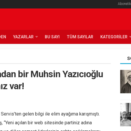
Abonelik
DEN
YAZARLAR
BU SAYI
TÜM SAYILAR
KATEGORILER
S
dan bir Muhsin Yazıcıoğlu
ız var!
Servis’ten gelen bilgi ile elim ayağıma karışmıştı.
, “Yeni açılan bir web sitesinde partiniz adına