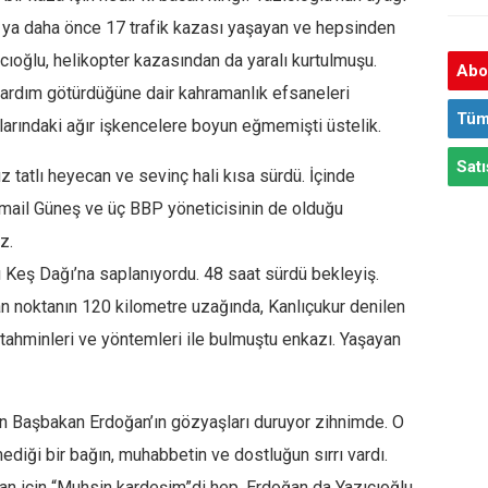
yle ya daha önce 17 trafik kazası yaşayan ve hepsinden
ıcıoğlu, helikopter kazasından da yaralı kurtulmuşu.
Abon
yardım götürdüğüne dair kahramanlık efsaneleri
Tüm
nlarındaki ağır işkencelere boyun eğmemişti üstelik.
Satı
 tatlı heyecan ve sevinç hali kısa sürdü. İçinde
İsmail Güneş ve üç BBP yöneticisinin de olduğu
z.
ı Keş Dağı’na saplanıyordu. 48 saat sürdü bekleyiş.
n noktanın 120 kilometre uzağında, Kanlıçukur denilen
tahminleri ve yöntemleri ile bulmuştu enkazı. Yaşayan
an Başbakan Erdoğan’ın gözyaşları duruyor zihnimde. O
ediği bir bağın, muhabbetin ve dostluğun sırrı vardı.
oğan için “Muhsin kardeşim”di hep. Erdoğan da Yazıcıoğlu