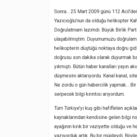
Sonra… 25 Mart 2009 günü 112 Acil’den
Yazıcıoğlu’nun da olduğu helikopter K
Doğrulatmam lazımdı. Büyük Birlik Par
ulaşabilmiştim. Duyumumuzu doğrulamış
helikopterin düştüğü noktaya doğru gidi
doğrusu son dakika olarak duyurmak b
yıkmıştı. Bütün haber kanalları yayın akı
düşmesini aktarıyordu. Kanal kanal, sit
Ne zordu o gün habercilik yapmak… Bir 
serpecek bilgi kırıntısı arıyordum.
Tüm Türkiye’yi kuş gibi hafifleten açıkl
kaynaklarından kendisine gelen bilgi no
ayağının kırık bir vaziyette olduğu ve he
yazıyorduk artık. Bu bir müjdeydi. Böyle 