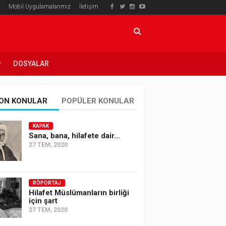
Mobil Uygulamalarımız
İletişim
DOSYALAR
ON KONULAR
POPÜLER KONULAR
KAPAK
Sana, bana, hilafete dair…
27 TEM, 2020
RÖPORTAJ
Hilafet Müslümanların birliği
için şart
27 TEM, 2020