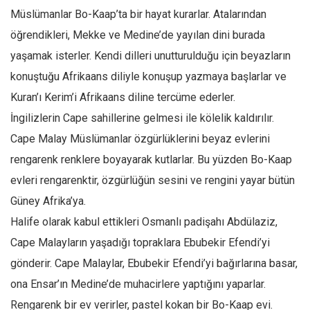
Amerika
Müslümanlar Bo-Kaap’ta bir hayat kurarlar. Atalarından
Avustralya
öğrendikleri, Mekke ve Medine’de yayılan dini burada
Tarih
yaşamak isterler. Kendi dilleri unutturulduğu için beyazların
Düşünce
konuştuğu Afrikaans diliyle konuşup yazmaya başlarlar ve
Kuran’ı Kerim’i Afrikaans diline tercüme ederler.
Dosyalar
İngilizlerin Cape sahillerine gelmesi ile kölelik kaldırılır.
Cape Malay Müslümanlar özgürlüklerini beyaz evlerini
rengarenk renklere boyayarak kutlarlar. Bu yüzden Bo-Kaap
evleri rengarenktir, özgürlüğün sesini ve rengini yayar bütün
Güney Afrika’ya.
Halife olarak kabul ettikleri Osmanlı padişahı Abdülaziz,
Cape Malayların yaşadığı topraklara Ebubekir Efendi’yi
gönderir. Cape Malaylar, Ebubekir Efendi’yi bağırlarına basar,
ona Ensar’ın Medine’de muhacirlere yaptığını yaparlar.
Rengarenk bir ev verirler, pastel kokan bir Bo-Kaap evi.