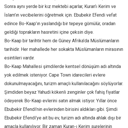
Sonra aynı yerde bir kız mektebi açarlar, Kuran’ı Kerim ve
İslam’ın vecibelerini öğretmek için. Ebubekir Efendi vefat
edince Bo-Kaap’ın yaslandığı bir tepeye gömülür, oradan
geldiği toprakların hasretini içine çeksin diye.
Bo-Kaap bir tarihtir hem de Güney Afrika’da Müslümanların
tarihidir. Her mahallede her sokakta Müslümanların mirasının
esintileri vardır.
Bo-Kaap Mahallesi şimdilerde kentsel dönüşüm adı altında
yok edilmek isteniyor. Cape Town idarecileri evlere
dokunulmayacağını, turizm amaçlı kullanılacağını söylüyorlar.
Şimdiden beyaz Yahudi kökenli zenginler çok fahiş fiyatlar
ödeyerek Bo-Kaap evlerini satın almak istiyor. Yıllar önce
Ebubekir Efendi’nin evlerinden birisini aldıkları gibi. Şimdi
Ebubekir Efendi’ye ait bu ev, turizm adı altında ahlak dışı bir
amaçla kullanılıyor. Bir zaman Kuran-ı Kerim surelerinin