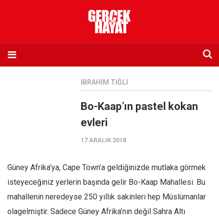
Anasayfa
İBRAHIM TIĞLI
Hakkımızda
Bo-Kaap’ın pastel kokan
Künye
evleri
İletişim
17 ARALIK 2018
Abone olmak istiyorum
Satış noktası listesi
Güney Afrika’ya, Cape Town’a geldiğinizde mutlaka görmek
Eksik sayıların temini
isteyeceğiniz yerlerin başında gelir Bo-Kaap Mahallesi. Bu
Sosyal Medya
mahallenin neredeyse 250 yıllık sakinleri hep Müslümanlar
Twitter
olagelmiştir. Sadece Güney Afrika’nın değil Sahra Altı