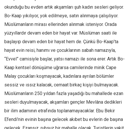
okunduğu bu evden artık akşamları şuh kadın sesleri geliyor.
Bo-Kaap yıkılıyor, yok edilmeye, satın alınmaya çalışılıyor.
Müslümanların mirası ellerinden alınmak isteniyor. Orada
yüzyıllardır devam eden bir hayat var. Müslüman saati ile
başlayıp devam eden bir hayat hem de. Çünkü Bo-Kaap’ta
hayat evin reisi, hanımı ve çocuklarının sabah namazıyla,
“Evvel” camisiyle başlar, yatsı namazı ile sona erer. Artık Bo-
Kaap kentsel dönüşüme uğrarsa camilerinde minik Cape
Malay çocukları koşmayacak, kadınlara ayrılan bölümler
sessiz ve ıssız kalacak, cemaat birkaç kişiyi bulmayacak.
Müslümanların 250 yıldan fazla yaşadığı bu mahallede ezan
sesleri duyulmayacak, akşamları gençler Mevlâna dedikleri
bir ilim adamının etrafında toplanamayacaklar. Ebu Bekir
Efendi’nin evinin başına gelecek akıbet bu evlerin de başına
gelecek. Ezansız, ruhsuz bir mahalle olacak. Turistlerin vakit