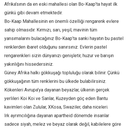
Facebook
Afrika’sının da en eski mahallesi olan Bo-Kaap’ta hayat ilk
Instagram
günkü gibi devam etmektedir.
Bo-Kaap Mahallesinin en önemli özelliği rengarenk evlere
YouTube
sahip olmasıdır. Kırmızı, sarı, yeşil, mavinin tüm
Editörden
yansımalarını bulacağınız Bo-Kaap’ta sanki hayatın bu pastel
Yazarlar
renklerden ibaret olduğunu sanırsınız. Evlerin pastel
Kemal Özer
rengarenkleri sizin dünyanızı genişletir, huzur ve barışın
Mahmut Toptaş
yakınlığını hissedersiniz.
Yvonne Ridley
Güney Afrika halkı gökkuşağı topluluğu olarak bilinir. Çünkü
Barış Tarımcıoğlu
gökkuşağının tüm renklerini bu ülkede bulabilirsiniz.
Kökenleri Avrupa’ya dayanan beyazlar, ülkenin gerçek
Ömer Kayani
yerlileri Koi Koi ve Sanlar, Kuzeyden göç eden Bantu
Yusuf Armağan
kavimleri olan Zulular, XKosa, Swaziler, daha niceleri.
Hasanali Yıldırım
Irk ayrımcılığına dayanan apartheid dönemde insanlar
Leyla Şerif Emin
sadece siyah, melez ve beyaz olarak değil, kabilelere göre
Selçuk Türkyılmaz