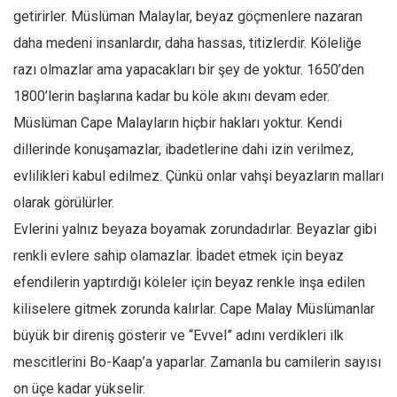
getirirler. Müslüman Malaylar, beyaz göçmenlere nazaran
Ekonomi
daha medeni insanlardır, daha hassas, titizlerdir. Köleliğe
Spor
razı olmazlar ama yapacakları bir şey de yoktur. 1650’den
Manzara
1800’lerin başlarına kadar bu köle akını devam eder.
Sağlık
Müslüman Cape Malayların hiçbir hakları yoktur. Kendi
Gıda-Beslenme
dillerinde konuşamazlar, ibadetlerine dahi izin verilmez,
Hayat
evlilikleri kabul edilmez. Çünkü onlar vahşi beyazların malları
Türkiye
olarak görülürler.
Siyaset
Evlerini yalnız beyaza boyamak zorundadırlar. Beyazlar gibi
renkli evlere sahip olamazlar. İbadet etmek için beyaz
Dünya
efendilerin yaptırdığı köleler için beyaz renkle inşa edilen
Avrupa
kiliselere gitmek zorunda kalırlar. Cape Malay Müslümanlar
Asya
büyük bir direniş gösterir ve “Evvel” adını verdikleri ilk
Afrika
mescitlerini Bo-Kaap’a yaparlar. Zamanla bu camilerin sayısı
İslam Dünyası
on üçe kadar yükselir.