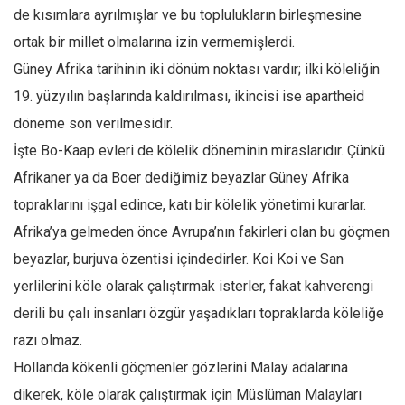
de kısımlara ayrılmışlar ve bu toplulukların birleşmesine
Mehmet Ali Tekin
ortak bir millet olmalarına izin vermemişlerdi.
Abir E. Nahas
Güney Afrika tarihinin iki dönüm noktası vardır; ilki köleliğin
Amina S. Jenenkovic
19. yüzyılın başlarında kaldırılması, ikincisi ise apartheid
Bağdagül Öz
döneme son verilmesidir.
Esra Elönü
İşte Bo-Kaap evleri de kölelik döneminin miraslarıdır. Çünkü
Afrikaner ya da Boer dediğimiz beyazlar Güney Afrika
» Yazar arşivi
topraklarını işgal edince, katı bir kölelik yönetimi kurarlar.
Bu Sayı
Afrika’ya gelmeden önce Avrupa’nın fakirleri olan bu göçmen
Tüm Sayılar
beyazlar, burjuva özentisi içindedirler. Koi Koi ve San
Kategoriler
yerlilerini köle olarak çalıştırmak isterler, fakat kahverengi
Kültür Sanat
derili bu çalı insanları özgür yaşadıkları topraklarda köleliğe
Kitap
razı olmaz.
Hollanda kökenli göçmenler gözlerini Malay adalarına
Karisi kitap sualleri
dikerek, köle olarak çalıştırmak için Müslüman Malayları
7 soruda bu hafta