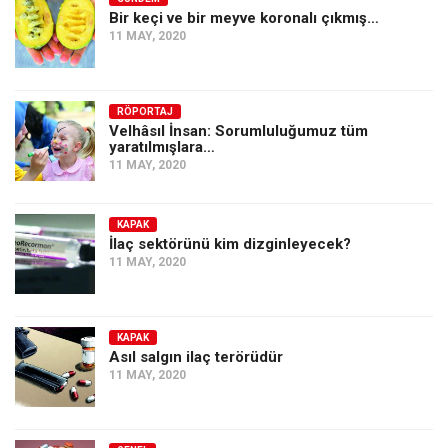
Bir keçi ve bir meyve koronalı çıkmış…
11 MAY, 2020
RÖPORTAJ
Velhâsıl İnsan: Sorumluluğumuz tüm
yaratılmışlara…
11 MAY, 2020
KAPAK
İlaç sektörünü kim dizginleyecek?
11 MAY, 2020
KAPAK
Asıl salgın ilaç terörüdür
11 MAY, 2020