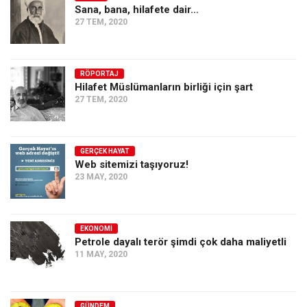
Sana, bana, hilafete dair…
27 TEM, 2020
RÖPORTAJ
Hilafet Müslümanların birliği için şart
27 TEM, 2020
GERÇEK HAYAT
Web sitemizi taşıyoruz!
23 MAY, 2020
EKONOMI
Petrole dayalı terör şimdi çok daha maliyetli
11 MAY, 2020
GÜNDEM