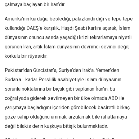
çalmaya başlayan bir İran’dır.
Amerika’nın kurduğu, beslediği, palazlandırdığı ve tepe tepe
kullandığı DAEŞ’e karşılık, Haşdi Şaabi kartını açarak, İslam
dünyasının onuncu asırda yaşadığı krizi tekrarlamaya niyetli
görünen İran, artık İslam dünyasının devrimci sevinci değil,
korkulu bir rüyasıdır.
Pakistan’dan Gürcistan’a, Suriye’den Irak’a, Yemen’den
Sudan’a… kadar Perslilik asabiyetiyle İslam dünyasının
sorunlu noktalarına bir bıçak gibi saplanan İran’ın, bu
coğrafyada giderek sevilmeyen bir ülke olmada ABD ile
yarışmaya başladığını içeriden görebilecek basiretli birkaç
göze sahip olduğunu ummak, arzulamak bile rahatlamaya
değil bilakis derin kuşkuya bitişik bulunmaktadır.