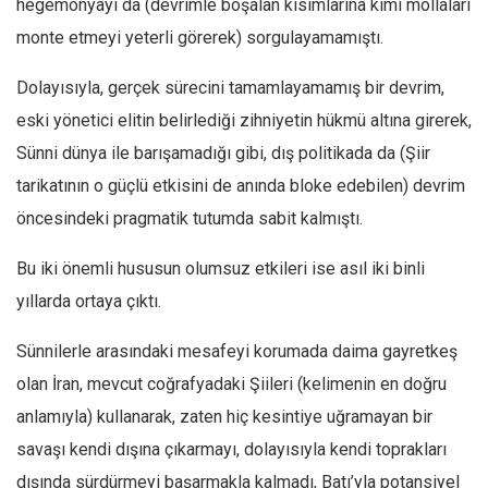
hegemonyayı da (devrimle boşalan kısımlarına kimi mollaları
Amerika
monte etmeyi yeterli görerek) sorgulayamamıştı.
Avustralya
Tarih
Dolayısıyla, gerçek sürecini tamamlayamamış bir devrim,
Düşünce
eski yönetici elitin belirlediği zihniyetin hükmü altına girerek,
Sünni dünya ile barışamadığı gibi, dış politikada da (Şiir
Dosyalar
tarikatının o güçlü etkisini de anında bloke edebilen) devrim
öncesindeki pragmatik tutumda sabit kalmıştı.
Bu iki önemli hususun olumsuz etkileri ise asıl iki binli
yıllarda ortaya çıktı.
Sünnilerle arasındaki mesafeyi korumada daima gayretkeş
olan İran, mevcut coğrafyadaki Şiileri (kelimenin en doğru
anlamıyla) kullanarak, zaten hiç kesintiye uğramayan bir
savaşı kendi dışına çıkarmayı, dolayısıyla kendi toprakları
dışında sürdürmeyi başarmakla kalmadı, Batı’yla potansiyel