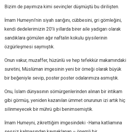
Bizim de payımıza kimi sevinçler düşmüştü bu dirilişten.
Mehmet Ali Tekin
Abir E. Nahas
İmam Humeyni’nin siyah sarığını, cübbesini, gri gömleğini,
kendi dedelerimizin 20’li yıllarda birer aile yadigarı olarak
Amina S. Jenenkovic
sandıklara gömülen ağır naftalin kokulu giysilerinin
Bağdagül Öz
özgürleşmesi saymıştık.
Esra Elönü
» Yazar arşivi
Onun vakur, muzaffer, hüzünlü ve hep tefekkür makamındaki
Bu Sayı
suretini, Müslüman imgesinin yeni bir örneği olarak büyük
bir beğeniyle sevip, poster poster odalarımıza asmıştık.
Tüm Sayılar
Kategoriler
Onu, İslam dünyasının sömürgenlerinden alınan bir intikam
gibi görmüş, yeniden kazanılan ümmet onurunun izi artık hiç
Kültür Sanat
silinmeyecek bir mührü gibi benimsemiştik.
Kitap
Karisi kitap sualleri
İmam Humeyni, zikrettiğim imgesindeki -Hama katliamına
7 soruda bu hafta
sessiz kalmasından kaynaklanan – önemli bir