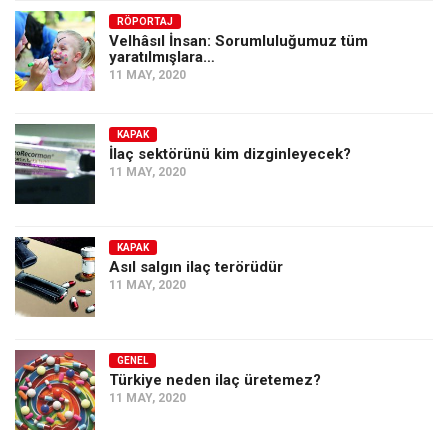
RÖPORTAJ
Velhâsıl İnsan: Sorumluluğumuz tüm
yaratılmışlara…
11 MAY, 2020
KAPAK
İlaç sektörünü kim dizginleyecek?
11 MAY, 2020
KAPAK
Asıl salgın ilaç terörüdür
11 MAY, 2020
GENEL
Türkiye neden ilaç üretemez?
11 MAY, 2020