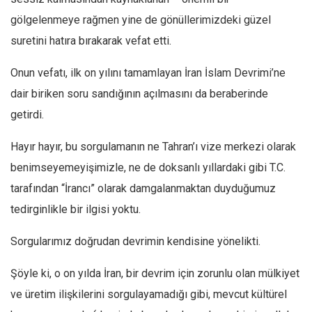
Ekonomi
gölgelenmeye rağmen yine de gönüllerimizdeki güzel
suretini hatıra bırakarak vefat etti.
Spor
Manzara
Onun vefatı, ilk on yılını tamamlayan İran İslam Devrimi’ne
Sağlık
dair biriken soru sandığının açılmasını da beraberinde
Gıda-Beslenme
getirdi.
Hayat
Hayır hayır, bu sorgulamanın ne Tahran’ı vize merkezi olarak
Türkiye
benimseyemeyişimizle, ne de doksanlı yıllardaki gibi T.C.
Siyaset
tarafından “İrancı” olarak damgalanmaktan duyduğumuz
Dünya
tedirginlikle bir ilgisi yoktu.
Avrupa
Sorgularımız doğrudan devrimin kendisine yönelikti.
Asya
Afrika
Şöyle ki, o on yılda İran, bir devrim için zorunlu olan mülkiyet
İslam Dünyası
ve üretim ilişkilerini sorgulayamadığı gibi, mevcut kültürel