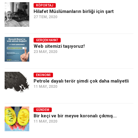
RÖPORTAJ
Hilafet Müslümanların birliği için şart
27 TEM, 2020
GERÇEK HAYAT
Web sitemizi taşıyoruz!
23 MAY, 2020
EKONOMI
Petrole dayalı terör şimdi çok daha maliyetli
11 MAY, 2020
GÜNDEM
Bir keçi ve bir meyve koronalı çıkmış…
11 MAY, 2020