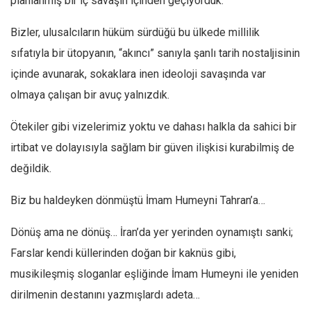
planlanmış bir iç savaşın içinden geçiyorduk.
Facebook
Instagram
Bizler, ulusalcıların hüküm sürdüğü bu ülkede millilik
sıfatıyla bir ütopyanın, “akıncı” sanıyla şanlı tarih nostaljisinin
YouTube
içinde avunarak, sokaklara inen ideoloji savaşında var
Editörden
olmaya çalışan bir avuç yalnızdık.
Yazarlar
Ötekiler gibi vizelerimiz yoktu ve dahası halkla da sahici bir
Kemal Özer
irtibat ve dolayısıyla sağlam bir güven ilişkisi kurabilmiş de
Mahmut Toptaş
değildik.
Yvonne Ridley
Barış Tarımcıoğlu
Biz bu haldeyken dönmüştü İmam Humeyni Tahran’a…
Ömer Kayani
Dönüş ama ne dönüş… İran’da yer yerinden oynamıştı sanki;
Yusuf Armağan
Farslar kendi küllerinden doğan bir kaknüs gibi,
Hasanali Yıldırım
musikileşmiş sloganlar eşliğinde İmam Humeyni ile yeniden
Leyla Şerif Emin
dirilmenin destanını yazmışlardı adeta…
Selçuk Türkyılmaz