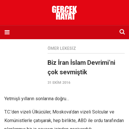
Anasayfa
ÖMER LEKESIZ
Hakkımızda
Biz İran İslam Devrimi’ni
Künye
çok sevmiştik
İletişim
31 EKIM 2016
Abone olmak istiyorum
Satış noktası listesi
Yetmişli yılların sonlarına doğru…
Eksik sayıların temini
T.C.’den vizeli Ülkücüler, Moskova’dan vizeli Solcular ve
Sosyal Medya
Komünistlerle çatışarak, hep birlikte, ABD ile ordu tarafından
Twitter