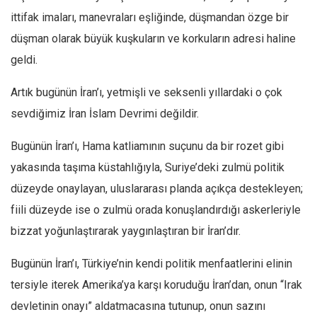
ittifak imaları, manevraları eşliğinde, düşmandan özge bir
düşman olarak büyük kuşkuların ve korkuların adresi haline
geldi.
Artık bugünün İran’ı, yetmişli ve seksenli yıllardaki o çok
sevdiğimiz İran İslam Devrimi değildir.
Bugünün İran’ı, Hama katliamının suçunu da bir rozet gibi
yakasında taşıma küstahlığıyla, Suriye’deki zulmü politik
düzeyde onaylayan, uluslararası planda açıkça destekleyen;
fiili düzeyde ise o zulmü orada konuşlandırdığı askerleriyle
bizzat yoğunlaştırarak yaygınlaştıran bir İran’dır.
Bugünün İran’ı, Türkiye’nin kendi politik menfaatlerini elinin
tersiyle iterek Amerika’ya karşı koruduğu İran’dan, onun “Irak
devletinin onayı” aldatmacasına tutunup, onun sazını