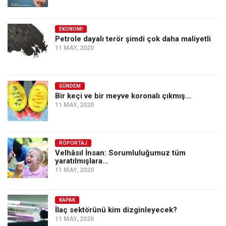
EKONOMI
Petrole dayalı terör şimdi çok daha maliyetli
11 MAY, 2020
GÜNDEM
Bir keçi ve bir meyve koronalı çıkmış…
11 MAY, 2020
RÖPORTAJ
Velhâsıl İnsan: Sorumluluğumuz tüm
yaratılmışlara…
11 MAY, 2020
KAPAK
İlaç sektörünü kim dizginleyecek?
11 MAY, 2020