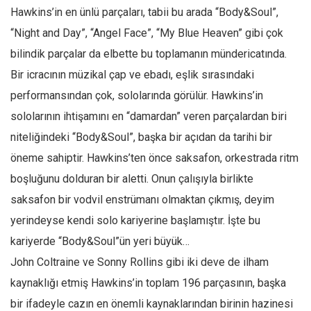
Amerika
Hawkins’in en ünlü parçaları, tabii bu arada “Body&Soul”,
Avustralya
“Night and Day”, “Angel Face”, “My Blue Heaven” gibi çok
Tarih
bilindik parçalar da elbette bu toplamanın mündericatında.
Düşünce
Bir icracının müzikal çap ve ebadı, eşlik sırasındaki
performansından çok, sololarında görülür. Hawkins’in
Dosyalar
sololarının ihtişamını en “damardan” veren parçalardan biri
niteliğindeki “Body&Soul”, başka bir açıdan da tarihi bir
öneme sahiptir. Hawkins’ten önce saksafon, orkestrada ritm
boşluğunu dolduran bir aletti. Onun çalışıyla birlikte
saksafon bir vodvil enstrümanı olmaktan çıkmış, deyim
yerindeyse kendi solo kariyerine başlamıştır. İşte bu
kariyerde “Body&Soul”ün yeri büyük…
John Coltraine ve Sonny Rollins gibi iki deve de ilham
kaynaklığı etmiş Hawkins’in toplam 196 parçasının, başka
bir ifadeyle cazın en önemli kaynaklarından birinin hazinesi