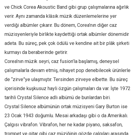
ve Chick Corea Akoustic Band gibi grup çalışmalarına ağırlık
verir. Aynı zamanda klâsik müzik düzenlemelerine yer
verdiği albümler çıkarır. Bu dönem, Corea’nın diğer caz
müzisyenleriyle birlikte kaydettiği ortak albümler dönemidir
adeta. Bu süreç, pek çok ödülü ve kendine ait bir plâk şirketi
kurmayı da beraberinde getirir.
Corea’nın müzik seyri, caz fusion’la başlamış, deneysel
çalışmalarla devam etmiş, nihayet pop denebilecek ürünlerle
de “zirve”ye ulaşmıştır. Tersinden zirveye elbette. Bu süreç
içerisinde kuşkusuz hayli özgün çalışmaları da var. İşte 1972
tarihli Crystal Silence adlı albümü de bunlardan biri.
Crystal Silence albümünün ortak müzisyeni Gary Burton ise
23 Ocak 1943 doğumlu. Mesai arkadaşı gibi o da Amerikalı.
Çalgısı vibrafon. Vibrafon, her ne kadar piyano, saksafon,
trompet ve gitar gibi caz müziğinin gözde çalgıları arasında