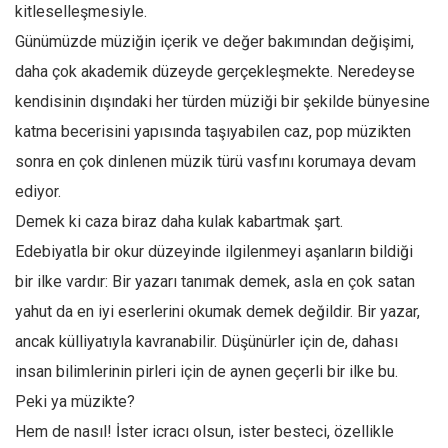
Facebook
kitleselleşmesiyle.
Günümüzde müziğin içerik ve değer bakımından değişimi,
Instagram
daha çok akademik düzeyde gerçekleşmekte. Neredeyse
YouTube
kendisinin dışındaki her türden müziği bir şekilde bünyesine
Editörden
katma becerisini yapısında taşıyabilen caz, pop müzikten
Yazarlar
sonra en çok dinlenen müzik türü vasfını korumaya devam
Kemal Özer
ediyor.
Mahmut Toptaş
Demek ki caza biraz daha kulak kabartmak şart.
Yvonne Ridley
Edebiyatla bir okur düzeyinde ilgilenmeyi aşanların bildiği
bir ilke vardır: Bir yazarı tanımak demek, asla en çok satan
Barış Tarımcıoğlu
yahut da en iyi eserlerini okumak demek değildir. Bir yazar,
Ömer Kayani
ancak külliyatıyla kavranabilir. Düşünürler için de, dahası
Yusuf Armağan
insan bilimlerinin pirleri için de aynen geçerli bir ilke bu.
Hasanali Yıldırım
Peki ya müzikte?
Leyla Şerif Emin
Hem de nasıl! İster icracı olsun, ister besteci, özellikle
Selçuk Türkyılmaz