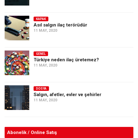
KAPAK
Asıl salgın ilaç terörüdür
11 MAY, 2020
GENEL
Türkiye neden ilaç üretemez?
11 MAY, 2020
DOSYA
Salgın, afetler, evler ve şehirler
11 MAY, 2020
Abonelik / Online Satış