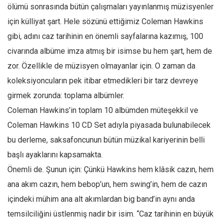
ölümü sonrasında bütün çalışmaları yayınlanmış müzisyenler
Mehmet Ali Tekin
için külliyat şart. Hele sözünü ettiğimiz Coleman Hawkins
Abir E. Nahas
gibi, adını caz tarihinin en önemli sayfalarına kazımış, 100
Amina S. Jenenkovic
civarında albüme imza atmış bir isimse bu hem şart, hem de
Bağdagül Öz
zor. Özellikle de müzisyen olmayanlar için. O zaman da
koleksiyoncuların pek itibar etmedikleri bir tarz devreye
Esra Elönü
girmek zorunda: toplama albümler.
» Yazar arşivi
Coleman Hawkins’in toplam 10 albümden müteşekkil ve
Bu Sayı
Coleman Hawkins 10 CD Set adıyla piyasada bulunabilecek
Tüm Sayılar
bu derleme, saksafoncunun bütün müzikal kariyerinin belli
Kategoriler
başlı ayaklarını kapsamakta.
Kültür Sanat
Önemli de. Şunun için: Çünkü Hawkins hem klâsik cazın, hem
ana akım cazın, hem bebop’un, hem swing’in, hem de cazın
Kitap
içindeki mühim ana alt akımlardan big band’in aynı anda
Karisi kitap sualleri
temsilciliğini üstlenmiş nadir bir isim. “Caz tarihinin en büyük
7 soruda bu hafta