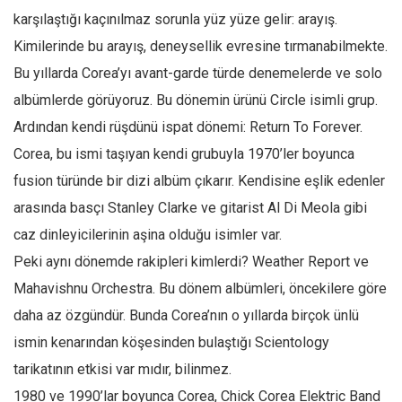
karşılaştığı kaçınılmaz sorunla yüz yüze gelir: arayış.
Kimilerinde bu arayış, deneysellik evresine tırmanabilmekte.
Bu yıllarda Corea’yı avant-garde türde denemelerde ve solo
albümlerde görüyoruz. Bu dönemin ürünü Circle isimli grup.
Ardından kendi rüşdünü ispat dönemi: Return To Forever.
Corea, bu ismi taşıyan kendi grubuyla 1970’ler boyunca
fusion türünde bir dizi albüm çıkarır. Kendisine eşlik edenler
arasında basçı Stanley Clarke ve gitarist Al Di Meola gibi
caz dinleyicilerinin aşina olduğu isimler var.
Peki aynı dönemde rakipleri kimlerdi? Weather Report ve
Mahavishnu Orchestra. Bu dönem albümleri, öncekilere göre
daha az özgündür. Bunda Corea’nın o yıllarda birçok ünlü
ismin kenarından köşesinden bulaştığı Scientology
tarikatının etkisi var mıdır, bilinmez.
1980 ve 1990’lar boyunca Corea, Chick Corea Elektric Band