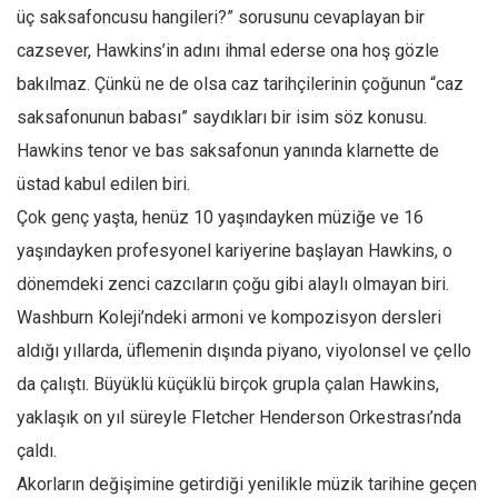
üç saksafoncusu hangileri?” sorusunu cevaplayan bir
Ekonomi
cazsever, Hawkins’in adını ihmal ederse ona hoş gözle
Spor
bakılmaz. Çünkü ne de olsa caz tarihçilerinin çoğunun “caz
Manzara
saksafonunun babası” saydıkları bir isim söz konusu.
Sağlık
Hawkins tenor ve bas saksafonun yanında klarnette de
Gıda-Beslenme
üstad kabul edilen biri.
Hayat
Çok genç yaşta, henüz 10 yaşındayken müziğe ve 16
Türkiye
yaşındayken profesyonel kariyerine başlayan Hawkins, o
dönemdeki zenci cazcıların çoğu gibi alaylı olmayan biri.
Siyaset
Washburn Koleji’ndeki armoni ve kompozisyon dersleri
Dünya
aldığı yıllarda, üflemenin dışında piyano, viyolonsel ve çello
Avrupa
da çalıştı. Büyüklü küçüklü birçok grupla çalan Hawkins,
Asya
yaklaşık on yıl süreyle Fletcher Henderson Orkestrası’nda
Afrika
çaldı.
İslam Dünyası
Akorların değişimine getirdiği yenilikle müzik tarihine geçen