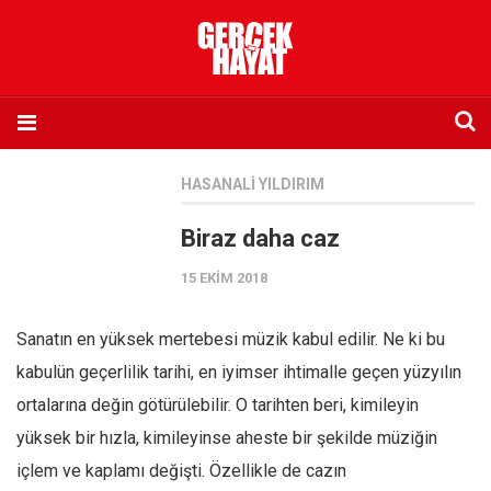
Anasayfa
HASANALI YILDIRIM
Hakkımızda
Biraz daha caz
Künye
15 EKIM 2018
İletişim
Abone olmak istiyorum
Sanatın en yüksek mertebesi müzik kabul edilir. Ne ki bu
Satış noktası listesi
kabulün geçerlilik tarihi, en iyimser ihtimalle geçen yüzyılın
Eksik sayıların temini
ortalarına değin götürülebilir. O tarihten beri, kimileyin
Sosyal Medya
yüksek bir hızla, kimileyinse aheste bir şekilde müziğin
Twitter
içlem ve kaplamı değişti. Özellikle de cazın