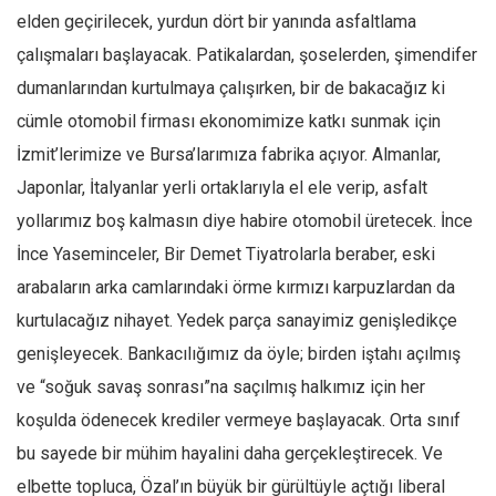
Amerika
elden geçirilecek, yurdun dört bir yanında asfaltlama
Avustralya
çalışmaları başlayacak. Patikalardan, şoselerden, şimendifer
Tarih
dumanlarından kurtulmaya çalışırken, bir de bakacağız ki
Düşünce
cümle otomobil firması ekonomimize katkı sunmak için
İzmit’lerimize ve Bursa’larımıza fabrika açıyor. Almanlar,
Dosyalar
Japonlar, İtalyanlar yerli ortaklarıyla el ele verip, asfalt
yollarımız boş kalmasın diye habire otomobil üretecek. İnce
İnce Yaseminceler, Bir Demet Tiyatrolarla beraber, eski
arabaların arka camlarındaki örme kırmızı karpuzlardan da
kurtulacağız nihayet. Yedek parça sanayimiz genişledikçe
genişleyecek. Bankacılığımız da öyle; birden iştahı açılmış
ve “soğuk savaş sonrası”na saçılmış halkımız için her
koşulda ödenecek krediler vermeye başlayacak. Orta sınıf
bu sayede bir mühim hayalini daha gerçekleştirecek. Ve
elbette topluca, Özal’ın büyük bir gürültüyle açtığı liberal