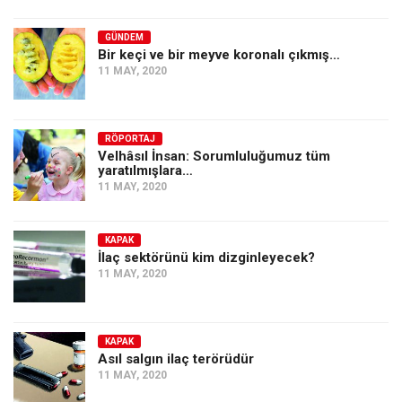
GÜNDEM
Bir keçi ve bir meyve koronalı çıkmış…
11 MAY, 2020
RÖPORTAJ
Velhâsıl İnsan: Sorumluluğumuz tüm
yaratılmışlara…
11 MAY, 2020
KAPAK
İlaç sektörünü kim dizginleyecek?
11 MAY, 2020
KAPAK
Asıl salgın ilaç terörüdür
11 MAY, 2020