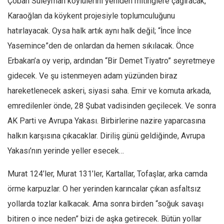
Çoban Süleyman köylülerini yeniden mitinglere çağıracak,
Ekonomi
Karaoğlan da köykent projesiyle toplumculuğunu
Spor
hatırlayacak. Oysa halk artık aynı halk değil; “İnce İnce
Yasemince”den de onlardan da hemen sıkılacak. Önce
Manzara
Erbakan’a oy verip, ardından “Bir Demet Tiyatro” seyretmeye
Sağlık
gidecek. Ve şu istenmeyen adam yüzünden biraz
Gıda-Beslenme
hareketlenecek askeri, siyasi saha. Emir ve komuta arkada,
Hayat
emredilenler önde, 28 Şubat vadisinden geçilecek. Ve sonra
Türkiye
AK Parti ve Avrupa Yakası. Birbirlerine nazire yaparcasına
Siyaset
halkın karşısına çıkacaklar. Diriliş günü geldiğinde, Avrupa
Dünya
Yakası’nın yerinde yeller esecek…
Avrupa
Murat 124’ler, Murat 131’ler, Kartallar, Tofaşlar, arka camda
Asya
örme karpuzlar. O her yerinden karıncalar çıkan asfaltsız
Afrika
yollarda tozlar kalkacak. Ama sonra birden “soğuk savaşı
İslam Dünyası
bitiren o ince neden” bizi de aşka getirecek. Bütün yollar