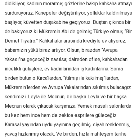
Facebook
didikliyor; kadının morarmış gözlerine bakıp kahkaha atmayı
sürdürüyoruz. Kanepeler değiştiriliyor, yolluklar kaldırılmaya
Instagram
başlıyor, küvetten duşakabine geçiyoruz. Duştan çıkınca bir
YouTube
de bakıyoruz ki Mükremin Abi de gelmiş; Türkiye olmuş “Bir
Editörden
Demet Tiyatro.” Kahkahalar arasında krediyle ev alıyoruz,
Yazarlar
babamızın yükü biraz artıyor. Olsun, birazdan “Avrupa
Kemal Özer
Yakası”na geçeceğiz nasılsa; daireden ofise, kahkahadan
Mahmut Toptaş
incelikli gülüşlere, ev kadınlarından iş kadınlarına. Sonra
Yvonne Ridley
birden bütün o Kırca’lardan, “itilmiş ile kakılmış”lardan,
Mükremin’lerden ve Avrupa Yakalarından sıkılmış bulacağız
Barış Tarımcıoğlu
kendimizi. Leyla ile Mecnun, bir başka Leyla ve bir başka
Ömer Kayani
Mecnun olarak çıkacak karşımıza. Yemek masalı salonlarda
Yusuf Armağan
bu kez hem ince hem de zekice esprilere güleceğiz.
Hasanali Yıldırım
Karasal yayından uydu yayınına geçilmiş, siyah renklenmiş,
Leyla Şerif Emin
yavaş hızlanmış olacak. Ve birden, hızla muhteşem tarihe
Selçuk Türkyılmaz