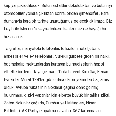
kapıya şükredilecek. Bütün asfaltlar döküldükten ve bütün iyi
otomobiller yollara çıktıktan sonra, birden şimendiferi, kara
dumanıyla kara bir tarihte unuttuğumuz gelecek aklımıza. Biz
Leyla ile Mecnun’u seyrederken, trenlerimiz de bayağı bir
hızlanacak…
Telgraflar, manyetolu telefonlar, telsizler, metal jetonlu
ankesörler ve ev telefonları. Sürekli gurbete giden bir halkı,
basmakalıp mektuplardan kurtaran bu mucizelerin hepsi
elbette birden ortaya çıkmadı. Tıpkı Levent Kırca’lar, Kenan
Evren’ler, Murat 124’ler gibi onlara da bir yerinden başlamış
olduk. Avrupa Yakası’nın Nokialar çağına denk gelmiş
bulunması, diziyi yapanlar için elbette büyük bir talihsizlikti.
Zaten Nokialar çağı da, Cumhuriyet Mitingleri, Nisan
Bildirileri, AK Partiyi kapatma davaları, 367 tartışmaları