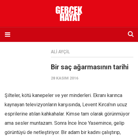
Anasayfa
ALI AYÇIL
Hakkımızda
Bir saç ağarmasının tarihi
Künye
28 KASIM 2016
İletişim
Abone olmak istiyorum
Şilteler, kötü kanepeler ve yer minderleri. Ekranı karınca
Satış noktası listesi
kaynayan televizyonların karşısında, Levent Kırca’nın ucuz
Eksik sayıların temini
esprilerine atılan kahkahalar. Kimse tam olarak görünmüyor
Sosyal Medya
ama sesler muntazam. Sonra İnce İnce Yasemince, gelip
Twitter
görüntüyü de netleştiriyor. Bir adam bir kadını çalıştırıp,