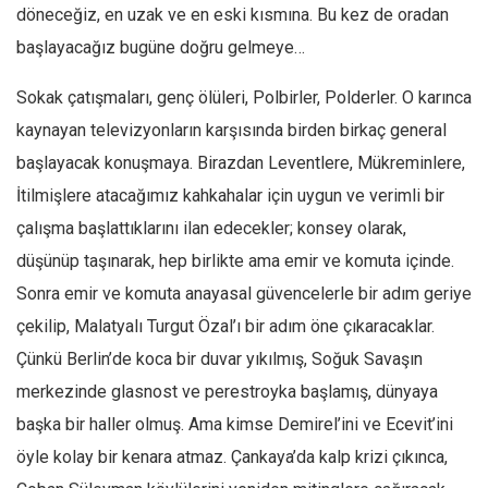
döneceğiz, en uzak ve en eski kısmına. Bu kez de oradan
Mehmet Ali Tekin
başlayacağız bugüne doğru gelmeye…
Abir E. Nahas
Sokak çatışmaları, genç ölüleri, Polbirler, Polderler. O karınca
Amina S. Jenenkovic
kaynayan televizyonların karşısında birden birkaç general
Bağdagül Öz
başlayacak konuşmaya. Birazdan Leventlere, Mükreminlere,
Esra Elönü
İtilmişlere atacağımız kahkahalar için uygun ve verimli bir
» Yazar arşivi
çalışma başlattıklarını ilan edecekler; konsey olarak,
Bu Sayı
düşünüp taşınarak, hep birlikte ama emir ve komuta içinde.
Sonra emir ve komuta anayasal güvencelerle bir adım geriye
Tüm Sayılar
çekilip, Malatyalı Turgut Özal’ı bir adım öne çıkaracaklar.
Kategoriler
Çünkü Berlin’de koca bir duvar yıkılmış, Soğuk Savaşın
Kültür Sanat
merkezinde glasnost ve perestroyka başlamış, dünyaya
Kitap
başka bir haller olmuş. Ama kimse Demirel’ini ve Ecevit’ini
Karisi kitap sualleri
öyle kolay bir kenara atmaz. Çankaya’da kalp krizi çıkınca,
7 soruda bu hafta