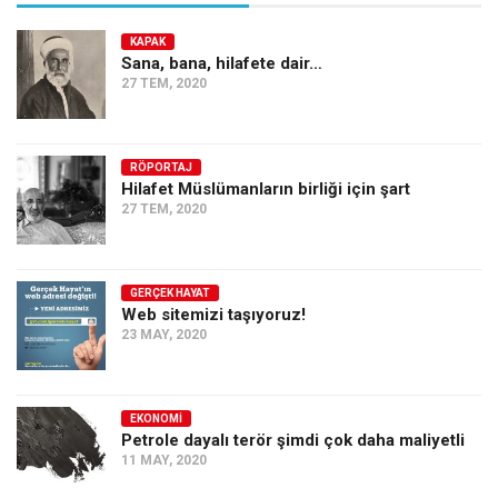
KAPAK
Sana, bana, hilafete dair…
27 TEM, 2020
RÖPORTAJ
Hilafet Müslümanların birliği için şart
27 TEM, 2020
GERÇEK HAYAT
Web sitemizi taşıyoruz!
23 MAY, 2020
EKONOMI
Petrole dayalı terör şimdi çok daha maliyetli
11 MAY, 2020