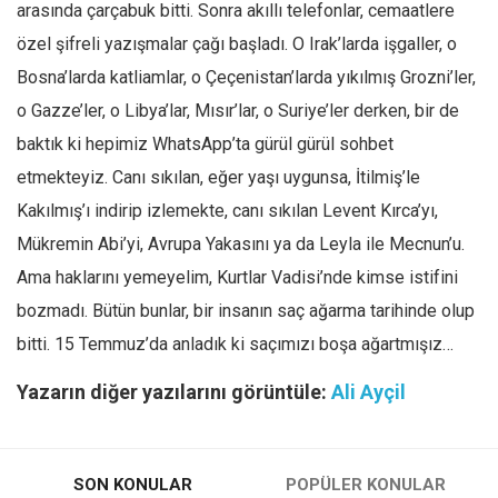
arasında çarçabuk bitti. Sonra akıllı telefonlar, cemaatlere
özel şifreli yazışmalar çağı başladı. O Irak’larda işgaller, o
Bosna’larda katliamlar, o Çeçenistan’larda yıkılmış Grozni’ler,
o Gazze’ler, o Libya’lar, Mısır’lar, o Suriye’ler derken, bir de
baktık ki hepimiz WhatsApp’ta gürül gürül sohbet
etmekteyiz. Canı sıkılan, eğer yaşı uygunsa, İtilmiş’le
Kakılmış’ı indirip izlemekte, canı sıkılan Levent Kırca’yı,
Mükremin Abi’yi, Avrupa Yakasını ya da Leyla ile Mecnun’u.
Ama haklarını yemeyelim, Kurtlar Vadisi’nde kimse istifini
bozmadı. Bütün bunlar, bir insanın saç ağarma tarihinde olup
bitti. 15 Temmuz’da anladık ki saçımızı boşa ağartmışız…
Yazarın diğer yazılarını görüntüle:
Ali Ayçil
SON KONULAR
POPÜLER KONULAR