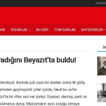
Abonelik
DEN
YAZARLAR
BU SAYI
TÜM SAYILAR
KATEGORILER
S
radığını Beyazıt’ta buldu!
nlerdeyiz. Aslında çok uzun bir aradan sonra ilk gidiş
erinden geçmişizdir yıllar içinde, fakat bu sefer
’ta bir öfke seli var çünkü. Siyaset, ideoloji, parti ve
slümanca duruş. Mazlumların sesi soluğu olmaya