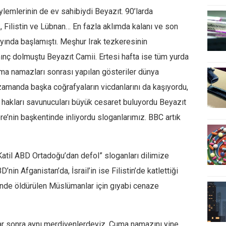
ylemlerinin de ev sahibiydi Beyazıt. 90’larda
, Filistin ve Lübnan… En fazla aklımda kalanı ve son
ayında başlamıştı. Meşhur Irak tezkeresinin
nç dolmuştu Beyazıt Camii. Ertesi hafta ise tüm yurda
uma namazları sonrası yapılan gösteriler dünya
 zamanda başka coğrafyaların vicdanlarını da kaşıyordu,
n hakları savunucuları büyük cesaret buluyordu Beyazıt
tere’nin başkentinde inliyordu sloganlarımız. BBC artık
atil ABD Ortadoğu’dan defol” sloganları dilimize
nin Afganistan’da, İsrail’in ise Filistin’de katlettiği
rinde öldürülen Müslümanlar için gıyabi cenaze
llar sonra aynı merdivenlerdeyiz. Cuma namazını yine