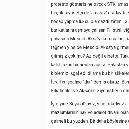
protesto gösterisine birçok STK ‘amasız
birçok siyasetçi de ‘amasız’ oradaydı.
hesap yapma lüksü olamazdı zaten. Günl
barikatlarını aşmaya çalışan Filistinli yi
pahasına Mescidi Aksa’yı korumaları, 
rağmen yine de Mescidi Aksa’ya girmeni
gitmişiz çok mu? Az değil elbette. Tür
kalktı uzun bir aradan sonra. Pakistan 
kıblemiz işgal edildi ama bu bir silkel
İsrail’in işgaline “dur” demiş oluruz. 
Filistinliler ve Aksa’nın Siyonistlerin e
İşte yine Beyazıt’tayız, yine öfkeliyiz
mazlumlarının hak ve adalet divanı ola
gelmeli bu yüzden. Bir daha böylesine 