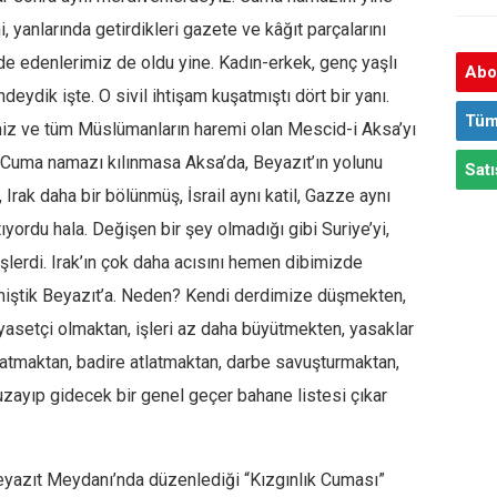
i, yanlarında getirdikleri gazete ve kâğıt parçalarını
e edenlerimiz de oldu yine. Kadın-erkek, genç yaşlı
Abon
ydik işte. O sivil ihtişam kuşatmıştı dört bir yanı.
Tüm
lemiz ve tüm Müslümanların haremi olan Mescid-i Aksa’yı
 Cuma namazı kılınmasa Aksa’da, Beyazıt’ın yolunu
Satı
rak daha bir bölünmüş, İsrail aynı katil, Gazze aynı
atıyordu hala. Değişen bir şey olmadığı gibi Suriye’yi,
lerdi. Irak’ın çok daha acısını hemen dibimizde
miştik Beyazıt’a. Neden? Kendi derdimize düşmekten,
asetçi olmaktan, işleri az daha büyütmekten, yasaklar
atmaktan, badire atlatmaktan, darbe savuşturmaktan,
uzayıp gidecek bir genel geçer bahane listesi çıkar
eyazıt Meydanı’nda düzenlediği “Kızgınlık Cuması”