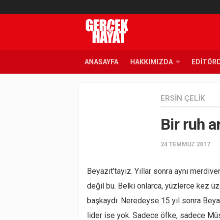
ANASAYFA
HAKKIMIZDA
EDITÖR
ERSIN ÇELIK
Bir ruh a
24 TEMMUZ 2017
Beyazıt’tayız. Yıllar sonra aynı merdive
değil bu. Belki onlarca, yüzlerce kez üz
başkaydı. Neredeyse 15 yıl sonra Beyazıt
lider ise yok. Sadece öfke, sadece Mü