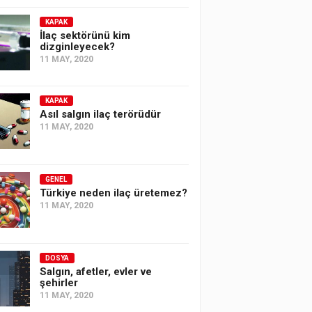
KAPAK
İlaç sektörünü kim
dizginleyecek?
11 MAY, 2020
KAPAK
Asıl salgın ilaç terörüdür
11 MAY, 2020
GENEL
Türkiye neden ilaç üretemez?
11 MAY, 2020
DOSYA
Salgın, afetler, evler ve
şehirler
11 MAY, 2020