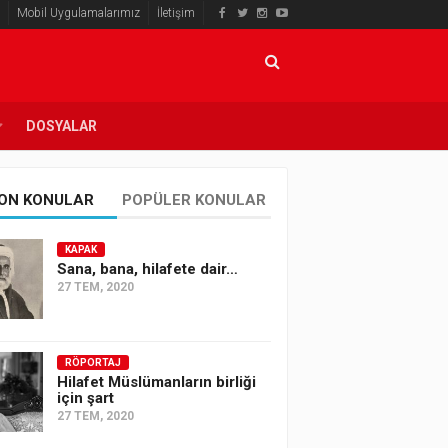
Mobil Uygulamalarımız
İletişim
DOSYALAR
ON KONULAR
POPÜLER KONULAR
KAPAK
Sana, bana, hilafete dair…
27 TEM, 2020
RÖPORTAJ
Hilafet Müslümanların birliği
için şart
27 TEM, 2020