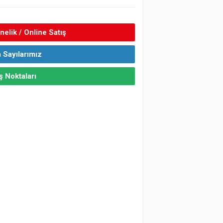
elik / Online Satış
 Sayılarımız
ş Noktaları