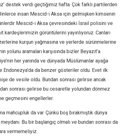
’ destek verdi geçtiğimiz hafta. Çok farklı partilerden
 Binlerce insan Mescid-i Aksa için gelmişken kimsenin
erdir Mescid-i Aksa çevresindeki İsrail polisini ve
ğit kardeşlerimizin görüntülerini yayınlıyoruz. Canları
üzerlerine kurşun yağmasına ve yerlerde sürünmelerine
n yolunu aramaları karşısında bizler Beyazıt’a
kiye’nin her yanında ve dünyada Müslümanlar ayağa
ve Endonezya’da da benzer gösteriler oldu. Evet ilk
enişe de vesile oldu. Bundan sonrası gelirse ancak
Bundan sonrası gelirse bu cesaretle yolundan dönmez
line geçmesini engellerler.
 ama mahcupluk da var. Çünkü boş bırakmıştık dünya
n meydanı. Bu bir başlangıç olmalı ve bundan sonrası da
ara vermemeliyiz.