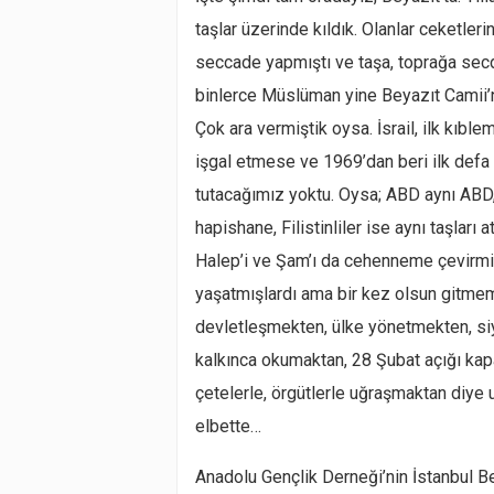
taşlar üzerinde kıldık. Olanlar ceketlerin
seccade yapmıştı ve taşa, toprağa secd
binlerce Müslüman yine Beyazıt Camii’nde
Çok ara vermiştik oysa. İsrail, ilk kıb
işgal etmese ve 1969’dan beri ilk defa
tutacağımız yoktu. Oysa; ABD aynı ABD, I
hapishane, Filistinliler ise aynı taşları 
Halep’i ve Şam’ı da cehenneme çevirmiş
yaşatmışlardı ama bir kez olsun gitme
devletleşmekten, ülke yönetmekten, siy
kalkınca okumaktan, 28 Şubat açığı kap
çetelerle, örgütlerle uğraşmaktan diye 
elbette…
Anadolu Gençlik Derneği’nin İstanbul B