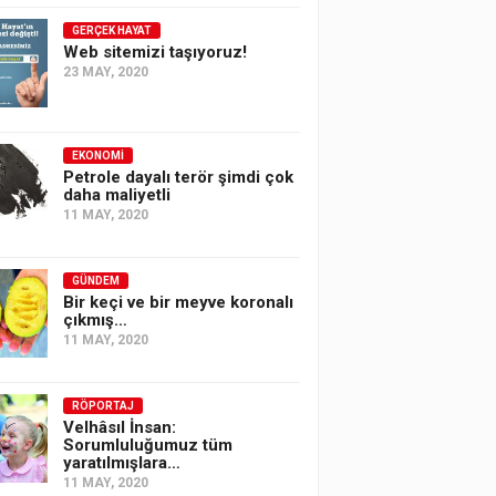
GERÇEK HAYAT
Web sitemizi taşıyoruz!
23 MAY, 2020
EKONOMI
Petrole dayalı terör şimdi çok
daha maliyetli
11 MAY, 2020
GÜNDEM
Bir keçi ve bir meyve koronalı
çıkmış…
11 MAY, 2020
RÖPORTAJ
Velhâsıl İnsan:
Sorumluluğumuz tüm
yaratılmışlara…
11 MAY, 2020