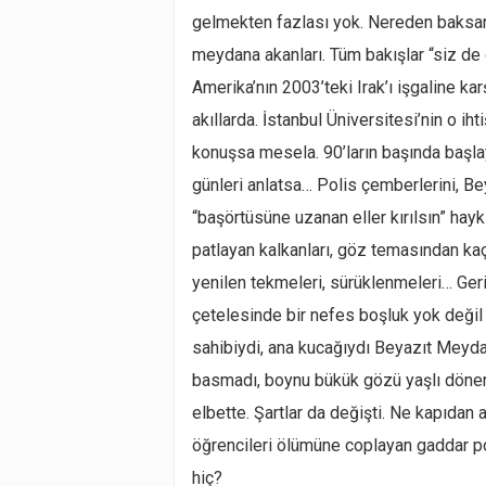
gelmekten fazlası yok. Nereden baksanı
meydana akanları. Tüm bakışlar “siz de
Amerika’nın 2003’teki Irak’ı işgaline kar
akıllarda. İstanbul Üniversitesi’nin o ih
konuşsa mesela. 90’ların başında başl
günleri anlatsa… Polis çemberlerini, Bey
“başörtüsüne uzanan eller kırılsın” haykı
patlayan kalkanları, göz temasından kaç
yenilen tekmeleri, sürüklenmeleri… Gerid
çetelesinde bir nefes boşluk yok deği
sahibiydi, ana kucağıydı Beyazıt Meyda
basmadı, boynu bükük gözü yaşlı dönenle
elbette. Şartlar da değişti. Ne kapıdan
öğrencileri ölümüne coplayan gaddar poli
hiç?