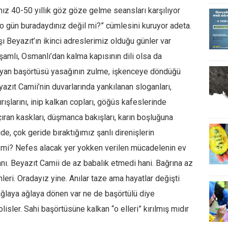
z 40-50 yıllık göz göze gelme seansları karşılıyor
 o gün buradaydınız değil mi?” cümlesini kuruyor adeta.
şı Beyazıt’ın ikinci adreslerimiz olduğu günler var
tişamlı, Osmanlı’dan kalma kapısının dili olsa da
ayan başörtüsü yasağının zulme, işkenceye döndüğü
azıt Camii’nin duvarlarında yankılanan sloganları,
rışlarını, inip kalkan copları, göğüs kafeslerinde
ıran kaskları, düşmanca bakışları, karın boşluğuna
e, çok geride bıraktığımız şanlı direnişlerin
l mi? Nefes alacak yer yokken verilen mücadelenin ev
nı. Beyazıt Camii de az babalık etmedi hani. Bağrına az
ri. Oradayız yine. Anılar taze ama hayatlar değişti
 ağlaya ağlaya dönen var ne de başörtülü diye
sler. Sahi başörtüsüne kalkan “o elleri” kırılmış mıdır