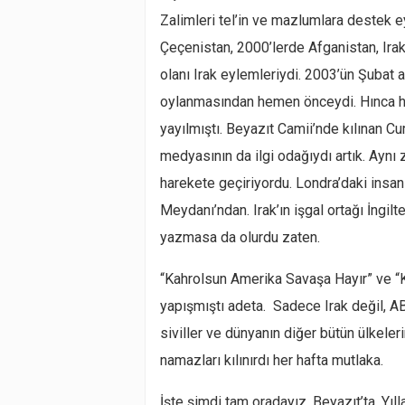
Zalimleri tel’in ve mazlumlara destek e
Çeçenistan, 2000’lerde Afganistan, Irak
olanı Irak eylemleriydi. 2003’ün Şubat 
oylanmasından hemen önceydi. Hınca hı
yayılmıştı. Beyazıt Camii’nde kılınan C
medyasının da ilgi odağıydı artık. Aynı
harekete geçiriyordu. Londra’daki insa
Meydanı’ndan. Irak’ın işgal ortağı İngil
yazmasa da olurdu zaten.
“Kahrolsun Amerika Savaşa Hayır” ve “K
yapışmıştı adeta. Sadece Irak değil, ABD’
siviller ve dünyanın diğer bütün ülkele
namazları kılınırdı her hafta mutlaka.
İşte şimdi tam oradayız, Beyazıt’ta. Yı