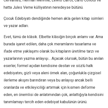
Cervantes, Herman Melville, Lewis Carrol, Carlo Collodi ve
Facebook
hatta Jules Verne külliyatının neredeyse bütünü.
Instagram
Çocuk Edebiyatı dendiğinde hemen akla gelen kitap isimleri
YouTube
ve yazar adları.
Editörden
Yazarlar
Evet, tümü de klâsik. Elbette klâsiğin birçok anlamı var. Ama
burada işaret edilen, daha çok meramlarını tasarlama ve
Kemal Özer
ifade etme yaklaşımı olarak bu kitapların üretilme tarzı ve
Mahmut Toptaş
yazarlarının yazma anlayışı… Açacak olursak, bütün bu anılan
Yvonne Ridley
eserler, formel açıdan kendisine destan ve sözlü halk
Barış Tarımcıoğlu
edebiyatını, gizli veya aleni örnek alan, çoğunlukla çizgisel
Ömer Kayani
ilerleme akışını barındıran veya bu anlayışı ancak belli
Yusuf Armağan
oranlarda ve etkileyiciliği artırmak için kısmen deforme
Hasanali Yıldırım
eden, en önemlisi de anlatımından çok, anlattığıyla kendisini
Leyla Şerif Emin
tanımlamayı tercih eden edebiyat kabulünün ürünü.
Selçuk Türkyılmaz