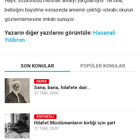
Hayır, sözkonusu metinler anneyi yargılamıyor. Tersine,
bebeğini büyütme esnasında annenin çektiği ıstırabı okurun
gözlemlemesine imkân sunuyor.
Yazarın diğer yazılarını görüntüle:
Hasanali
Yıldırım
SON KONULAR
POPÜLER KONULAR
KAPAK
Sana, bana, hilafete dair…
27 TEM, 2020
RÖPORTAJ
Hilafet Müslümanların birliği için şart
27 TEM, 2020