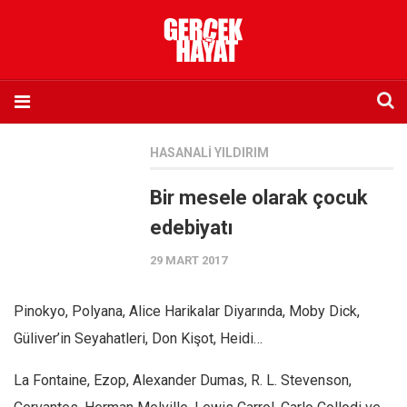
Anasayfa
HASANALI YILDIRIM
Hakkımızda
Bir mesele olarak çocuk
Künye
edebiyatı
İletişim
29 MART 2017
Abone olmak istiyorum
Satış noktası listesi
Pinokyo, Polyana, Alice Harikalar Diyarında, Moby Dick,
Eksik sayıların temini
Güliver’in Seyahatleri, Don Kişot, Heidi…
Sosyal Medya
La Fontaine, Ezop, Alexander Dumas, R. L. Stevenson,
Twitter