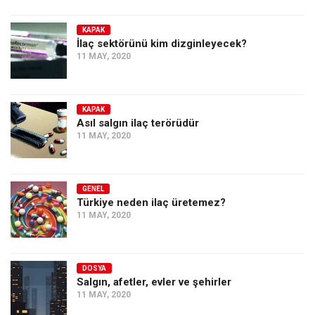
KAPAK
İlaç sektörünü kim dizginleyecek?
11 MAY, 2020
KAPAK
Asıl salgın ilaç terörüdür
11 MAY, 2020
GENEL
Türkiye neden ilaç üretemez?
11 MAY, 2020
DOSYA
Salgın, afetler, evler ve şehirler
11 MAY, 2020