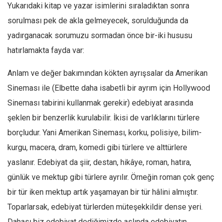
Yukarıdaki kitap ve yazar isimlerini sıraladıktan sonra
Ekonomi
sorulması pek de akla gelmeyecek, sorulduğunda da
Spor
yadırganacak sorumuzu sormadan önce bir-iki hususu
Manzara
hatırlamakta fayda var:
Sağlık
Anlam ve değer bakımından kökten ayrışsalar da Amerikan
Gıda-Beslenme
Sineması ile (Elbette daha isabetli bir ayrım için Hollywood
Hayat
Sineması tabirini kullanmak gerekir) edebiyat arasında
Türkiye
şeklen bir benzerlik kurulabilir. İkisi de varlıklarını türlere
Siyaset
borçludur. Yani Amerikan Sineması, korku, polisiye, bilim-
Dünya
kurgu, macera, dram, komedi gibi türlere ve alttürlere
Avrupa
yaslanır. Edebiyat da şiir, destan, hikâye, roman, hatıra,
Asya
günlük ve mektup gibi türlere ayrılır. Örneğin roman çok genç
bir tür iken mektup artık yaşamayan bir tür hâlini almıştır.
Afrika
Toparlarsak, edebiyat türlerden müteşekkildir dense yeri.
İslam Dünyası
Dahası biz edebiyat dediğimizde aslında edebiyatın