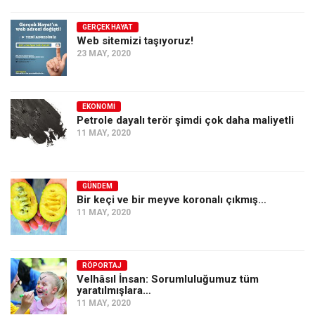
GERÇEK HAYAT
Web sitemizi taşıyoruz!
23 MAY, 2020
EKONOMI
Petrole dayalı terör şimdi çok daha maliyetli
11 MAY, 2020
GÜNDEM
Bir keçi ve bir meyve koronalı çıkmış…
11 MAY, 2020
RÖPORTAJ
Velhâsıl İnsan: Sorumluluğumuz tüm
yaratılmışlara…
11 MAY, 2020