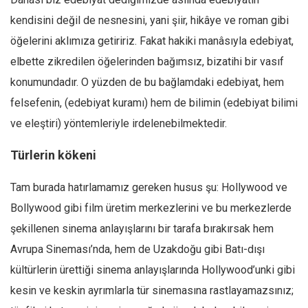
Amerika
kendisini değil de nesnesini, yani şiir, hikâye ve roman gibi
Avustralya
öğelerini aklımıza getiririz. Fakat hakiki manâsıyla edebiyat,
Tarih
elbette zikredilen öğelerinden bağımsız, bizatihi bir vasıf
Düşünce
konumundadır. O yüzden de bu bağlamdaki edebiyat, hem
Dosyalar
felsefenin, (edebiyat kuramı) hem de bilimin (edebiyat bilimi
ve eleştiri) yöntemleriyle irdelenebilmektedir.
Türlerin kökeni
Tam burada hatırlamamız gereken husus şu: Hollywood ve
Bollywood gibi film üretim merkezlerini ve bu merkezlerde
şekillenen sinema anlayışlarını bir tarafa bırakırsak hem
Avrupa Sineması’nda, hem de Uzakdoğu gibi Batı-dışı
kültürlerin ürettiği sinema anlayışlarında Hollywood’unki gibi
kesin ve keskin ayrımlarla tür sinemasına rastlayamazsınız;