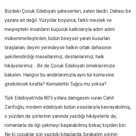
Bizdeki Çocuk Edebiyatı şaheserleri, zaten lâedri. Dahası bir
yazara ait değil. Yüzyıllar boyunca, farklı meslek ve
meşrepteki insanların küçücük katkılarıyla adım adım
mükemmelleştirilen, bütün bireysel yaratı kusurları
tıraşlanan, deyim yerindeyse halkın ortak dehasının
şekillendirdiği masallarımız, destanlarımız, halk
hikâyelerimiz… Bir de Çocuk Edebiyatı örneklerimize
bakalım. Hangisi bu andıklarımızla aynı tür kümesine
girebilecek kıratta? Kemalettin Tuğcu mu yoksa?
Türk Edebiyatı’nda 80’li yıllara damgasını vuran Cahit
Zarifoğlu, modern edebiyatı bütün esaslarıyla kavrayabilmiş,
o yüzden de şiirlerinin yanında yazdığı hikâyelerle de,
romanlarla da ilgi çekmeyi başarabilmiş birkaç kişiden biri.
Ne ki çocuklar için yazdığı kitaplarda, bırakalım şiirinin