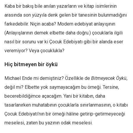
Kaba bir bakış bile anılan yazarların ve kitap isimlerinin
Mehmet Ali Tekin
arasında son yüzyıla denk gelen bir tanesinin bulunmadığını
Abir E. Nahas
farkedebilir. Niçin acaba? Modern edebiyat anlayışının
Amina S. Jenenkovic
(Anlayışlarının demek elbette daha doğru.) çocuklarla ilgili
Bağdagül Öz
nasıl bir sorunu var ki Çocuk Edebiyatı gibi bir alanda eser
Esra Elönü
veremiyor? Veya çocuklukla?
» Yazar arşivi
Hiç bitmeyen bir öykü
Bu Sayı
Michael Ende mi demiştiniz? Özellikle de
Bitmeyecek Öykü
,
Tüm Sayılar
değil mi? Elbette yok saymayacağım bu örneği. Tersine,
Kategoriler
becerebildiğimce açacağım. Yani bir kitabın, daha
Kültür Sanat
tasarlanırken muhatabının çocuklarla sınırlanmasının, o kitabı
Kitap
Çocuk Edebiyatı’nın bir örneği hâline getirip-getirmeyeceği
Karisi kitap sualleri
meselesi, zaten bu yazının odak meselesi.
7 soruda bu hafta