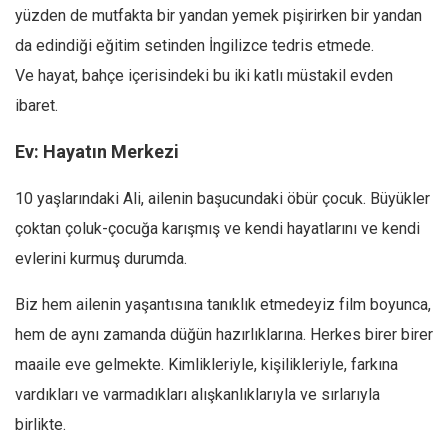
yüzden de mutfakta bir yandan yemek pişirirken bir yandan
Mehmet Ali Tekin
da edindiği eğitim setinden İngilizce tedris etmede.
Abir E. Nahas
Ve hayat, bahçe içerisindeki bu iki katlı müstakil evden
Amina S. Jenenkovic
ibaret.
Bağdagül Öz
Ev: Hayatın Merkezi
Esra Elönü
» Yazar arşivi
10 yaşlarındaki Ali, ailenin başucundaki öbür çocuk. Büyükler
çoktan çoluk-çocuğa karışmış ve kendi hayatlarını ve kendi
Bu Sayı
evlerini kurmuş durumda.
Tüm Sayılar
Biz hem ailenin yaşantısına tanıklık etmedeyiz film boyunca,
Kategoriler
hem de aynı zamanda düğün hazırlıklarına. Herkes birer birer
Kültür Sanat
maaile eve gelmekte. Kimlikleriyle, kişilikleriyle, farkına
Kitap
vardıkları ve varmadıkları alışkanlıklarıyla ve sırlarıyla
Karisi kitap sualleri
birlikte.
7 soruda bu hafta