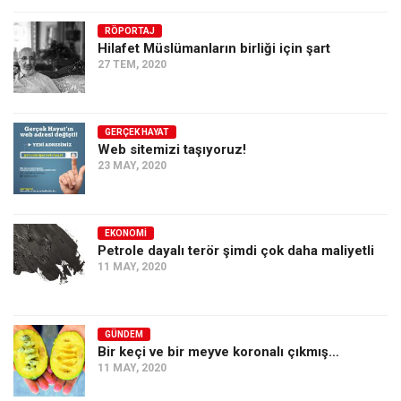
RÖPORTAJ
Hilafet Müslümanların birliği için şart
27 TEM, 2020
GERÇEK HAYAT
Web sitemizi taşıyoruz!
23 MAY, 2020
EKONOMI
Petrole dayalı terör şimdi çok daha maliyetli
11 MAY, 2020
GÜNDEM
Bir keçi ve bir meyve koronalı çıkmış…
11 MAY, 2020