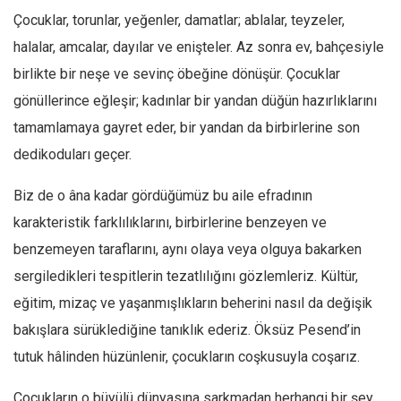
Çocuklar, torunlar, yeğenler, damatlar; ablalar, teyzeler,
Ekonomi
halalar, amcalar, dayılar ve enişteler. Az sonra ev, bahçesiyle
Spor
birlikte bir neşe ve sevinç öbeğine dönüşür. Çocuklar
Manzara
gönüllerince eğleşir; kadınlar bir yandan düğün hazırlıklarını
Sağlık
tamamlamaya gayret eder, bir yandan da birbirlerine son
Gıda-Beslenme
dedikoduları geçer.
Hayat
Biz de o âna kadar gördüğümüz bu aile efradının
Türkiye
karakteristik farklılıklarını, birbirlerine benzeyen ve
Siyaset
benzemeyen taraflarını, aynı olaya veya olguya bakarken
Dünya
sergiledikleri tespitlerin tezatlılığını gözlemleriz. Kültür,
Avrupa
eğitim, mizaç ve yaşanmışlıkların beherini nasıl da değişik
Asya
bakışlara sürüklediğine tanıklık ederiz. Öksüz Pesend’in
Afrika
tutuk hâlinden hüzünlenir, çocukların coşkusuyla coşarız.
İslam Dünyası
Çocukların o büyülü dünyasına sarkmadan herhangi bir şey