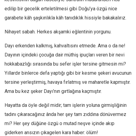
edilip bir gecelik erteletilmesi gibi Doğu’ya özgü nice
garabete kâh şaşkınlıkla kâh tanıdıklık hissiyle bakakalırız.
Nihayet sabah. Herkes akşamki eğlentinin yorgunu.
Dayı erkenden kalkmış, kahvaltısını etmede. Ama o da ne!
Dayının içindeki çocuğa dair müthiş ipuçları veren bir nevi
hokkabazlığı sırasında bu sefer işler tersine gitmesin mi?
Yıllardır binlerce defa yaptığı gibi bir kesme şekeri avucunun
tersine yerleştirmiş, havaya fırlatmış ve maharetle kapmıştır.
Ama bu kez şeker Dayı’nın gırtlağına kaçmıştır.
Hayatta da öyle değil midir; tam işlerin yoluna girmişliğinin
tadını çıkaracağınız ânda her şey tam zıddına dönüvermez
mi? Her şey düğüne özgü o mutad neşve içinde akıp
giderken ansızın çıkagelen kara haber: ölüm!