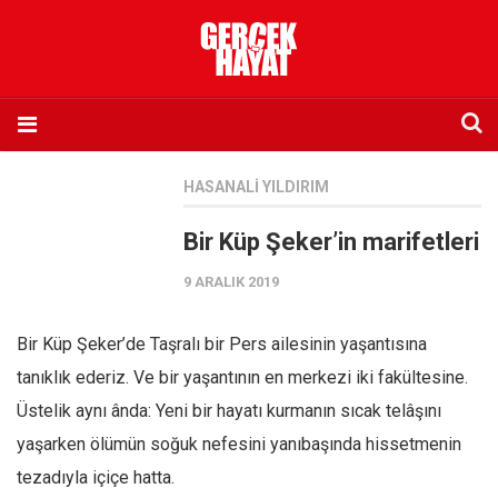
Anasayfa
HASANALI YILDIRIM
Hakkımızda
Bir Küp Şeker’in marifetleri
Künye
9 ARALIK 2019
İletişim
Abone olmak istiyorum
Bir Küp Şeker’de Taşralı bir Pers ailesinin yaşantısına
Satış noktası listesi
tanıklık ederiz. Ve bir yaşantının en merkezi iki fakültesine.
Eksik sayıların temini
Üstelik aynı ânda: Yeni bir hayatı kurmanın sıcak telâşını
Sosyal Medya
yaşarken ölümün soğuk nefesini yanıbaşında hissetmenin
Twitter
tezadıyla içiçe hatta.