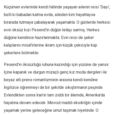
Facebook
Küçümen evlerinde kendi hâlinde yaşayan ailenin reisi ‘Dayı’,
Instagram
belli ki babadan kalma evde, aileden kim hayattaysa
YouTube
birarada tutmaya çabalayarak yaşamakta. O günlerde herkesi
Editörden
evin öksüz kızı Pesend’in düğün telâşı sarmış. Herkes
düğüne kendince hazırlanmakta. Evin reisi de şeker
Yazarlar
kalıplarını misafirlerine ikram için küçük çekiciyle küp
Kemal Özer
şekerlere bölmekte.
Mahmut Toptaş
Yvonne Ridley
Pesend’in öksüzlüğü ruhuna kazındığı için yüzüne de yansır.
Barış Tarımcıoğlu
İçine kapanık ve durgun mizaçlı genç kız moda dergileri ile
beyaz atlı prens romantizminin arasına kendi kendine
Ömer Kayani
İngilizce öğrenmeyi de bir şekilde sıkıştırmanın peşinde.
Yusuf Armağan
Evlendikten sonra İran’ın tam zıddı bir âlemde, Amerika’da
Hasanali Yıldırım
hayatına devam edecek. Mevcut maddi eksikliğin içinde
Leyla Şerif Emin
yaşamak yerine geleceğine umut taşımak niyetinde. O
Selçuk Türkyılmaz