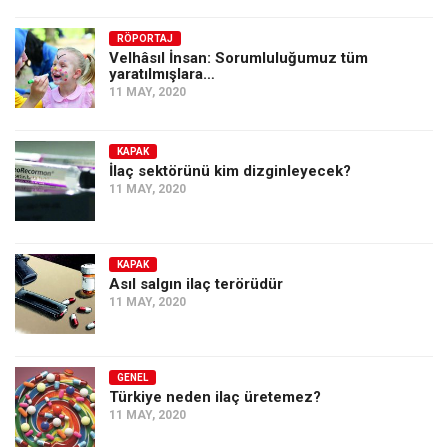
RÖPORTAJ
Velhâsıl İnsan: Sorumluluğumuz tüm
yaratılmışlara…
11 MAY, 2020
KAPAK
İlaç sektörünü kim dizginleyecek?
11 MAY, 2020
KAPAK
Asıl salgın ilaç terörüdür
11 MAY, 2020
GENEL
Türkiye neden ilaç üretemez?
11 MAY, 2020