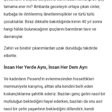
Amerika
tamama erer mi? Ambarda geceleyin ortaya çıkan cinler,
Avustralya
kurbağa ile ilintilenmiş lânetlenmişlikler ve türlü türlü
Tarih
çocukluklar. Biraz dikkatle bakıldığında kimin 40 yıl sonra
Düşünce
hangi hâlde bulunacağının ipuçlarını barındıran tavır ve
Dosyalar
davranışlar.
Zahiri ve birebir çıkarımlardan uzak durulduğu takdirde
elbette.
İnsan Her Yerde Aynı, İnsan Her Dem Ayrı
Ve kadınların Pesend’in evlenmesinden hissettikleri
memnuniyete karışmış, alttan alta kendini belli eden
kıskançlıklarına şahitlik ederiz. Bazıları genç gelini nasıl bir
mutluluğun beklediğini hayal ederken, bazıları da onu asıl
nasıl bir çetin yaşantının beklediğini dillendirir; kendi