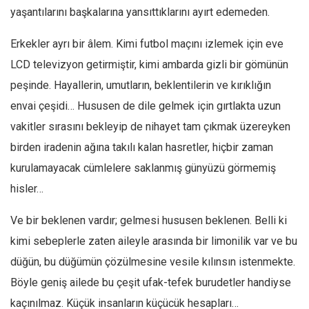
yaşantılarını başkalarına yansıttıklarını ayırt edemeden.
Erkekler ayrı bir âlem. Kimi futbol maçını izlemek için eve
LCD televizyon getirmiştir, kimi ambarda gizli bir gömünün
peşinde. Hayallerin, umutların, beklentilerin ve kırıklığın
envai çeşidi… Hususen de dile gelmek için gırtlakta uzun
vakitler sırasını bekleyip de nihayet tam çıkmak üzereyken
birden iradenin ağına takılı kalan hasretler, hiçbir zaman
kurulamayacak cümlelere saklanmış günyüzü görmemiş
hisler…
Ve bir beklenen vardır; gelmesi hususen beklenen. Belli ki
kimi sebeplerle zaten aileyle arasında bir limonilik var ve bu
düğün, bu düğümün çözülmesine vesile kılınsın istenmekte.
Böyle geniş ailede bu çeşit ufak-tefek burudetler handiyse
kaçınılmaz. Küçük insanların küçücük hesapları…