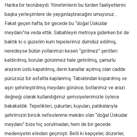
Harika bir tecrübeydi. Yönetimlerin bu türden faaliyetlerini
Mehmet Ali Tekin
başka yerleşimlere de yaygınlaştıracağını umuyoruz…
Abir E. Nahas
Fakat geçen hafta, bir gecede bu “doğal Üsküdar
Amina S. Jenenkovic
meydanı”na veda ettik. Sabahleyin metroya giderken bir de
Bağdagül Öz
baktık ki o güzelim kum tepelerimiz dümdüz edilmiş,
Esra Elönü
neredeyse bütün yollarımızı kesen “girilmez” şeritleri
kaldırılmış, borular görünmez hale getirilmiş, çamurlu
» Yazar arşivi
arazinin üstü kapatılmış, derin kanallar açılmış olan cadde
Bu Sayı
pürüzsüz bir asfaltla kaplanmış. Tabiatından koparılmış ve
Tüm Sayılar
aşırı şehirleştirilmiş meydanı görünce, botlarımız ve arazi
Kategoriler
değneği olarak kullandığımız şemsiyelerimizle öylece
Kültür Sanat
bakakaldık. Tepelikleri, çukurları, kuyuları, patikalarıyla
Kitap
şehrimizin biricik nefeslenme mekânı olan “doğal Üsküdar
meydanı” bize hiç sorulmadan, hem de bir gecede
Karisi kitap sualleri
medeniyetin elinden geçmişti. Belli ki kepçeler, dozerler,
7 soruda bu hafta