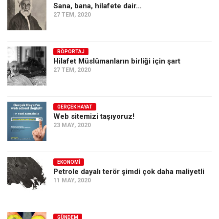
Sana, bana, hilafete dair…
27 TEM, 2020
RÖPORTAJ
Hilafet Müslümanların birliği için şart
27 TEM, 2020
GERÇEK HAYAT
Web sitemizi taşıyoruz!
23 MAY, 2020
EKONOMI
Petrole dayalı terör şimdi çok daha maliyetli
11 MAY, 2020
GÜNDEM