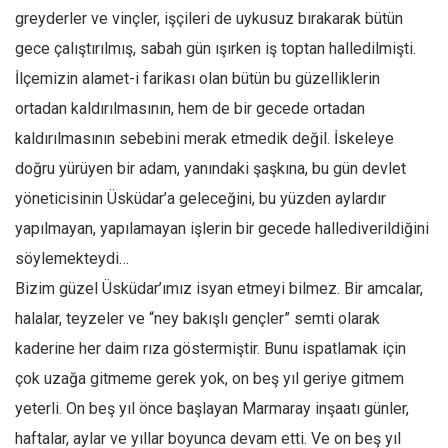
greyderler ve vinçler, işçileri de uykusuz bırakarak bütün
Ekonomi
gece çalıştırılmış, sabah gün ışırken iş toptan halledilmişti.
Spor
İlçemizin alamet-i farikası olan bütün bu güzelliklerin
Manzara
ortadan kaldırılmasının, hem de bir gecede ortadan
Sağlık
kaldırılmasının sebebini merak etmedik değil. İskeleye
Gıda-Beslenme
doğru yürüyen bir adam, yanındaki şaşkına, bu gün devlet
Hayat
yöneticisinin Üsküdar’a geleceğini, bu yüzden aylardır
Türkiye
yapılmayan, yapılamayan işlerin bir gecede hallediverildiğini
Siyaset
söylemekteydi…
Bizim güzel Üsküdar’ımız isyan etmeyi bilmez. Bir amcalar,
Dünya
halalar, teyzeler ve “ney bakışlı gençler” semti olarak
Avrupa
kaderine her daim rıza göstermiştir. Bunu ispatlamak için
Asya
çok uzağa gitmeme gerek yok, on beş yıl geriye gitmem
Afrika
yeterli. On beş yıl önce başlayan Marmaray inşaatı günler,
İslam Dünyası
haftalar, aylar ve yıllar boyunca devam etti. Ve on beş yıl