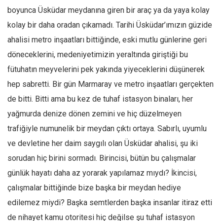
Amerika
boyunca Üsküdar meydanına giren bir araç ya da yaya kolay
Avustralya
kolay bir daha oradan çıkamadı. Tarihi Üsküdar’ımızın güzide
Tarih
ahalisi metro inşaatları bittiğinde, eski mutlu günlerine geri
Düşünce
döneceklerini, medeniyetimizin yeraltında giriştiği bu
fütuhatın meyvelerini pek yakında yiyeceklerini düşünerek
Dosyalar
hep sabretti. Bir gün Marmaray ve metro inşaatları gerçekten
de bitti. Bitti ama bu kez de tuhaf istasyon binaları, her
yağmurda denize dönen zemini ve hiç düzelmeyen
trafiğiyle numunelik bir meydan çıktı ortaya. Sabırlı, uyumlu
ve devletine her daim saygılı olan Üsküdar ahalisi, şu iki
sorudan hiç birini sormadı. Birincisi, bütün bu çalışmalar
günlük hayatı daha az yorarak yapılamaz mıydı? İkincisi,
çalışmalar bittiğinde bize başka bir meydan hediye
edilemez miydi? Başka semtlerden başka insanlar itiraz etti
de nihayet kamu otoritesi hiç değilse şu tuhaf istasyon