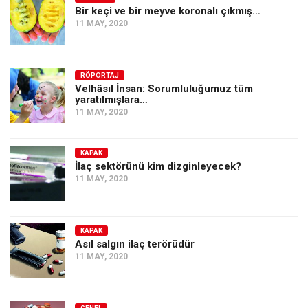
Bir keçi ve bir meyve koronalı çıkmış…
11 MAY, 2020
RÖPORTAJ
Velhâsıl İnsan: Sorumluluğumuz tüm
yaratılmışlara…
11 MAY, 2020
KAPAK
İlaç sektörünü kim dizginleyecek?
11 MAY, 2020
KAPAK
Asıl salgın ilaç terörüdür
11 MAY, 2020