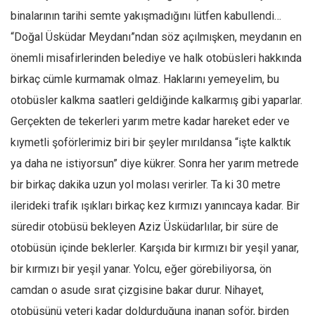
binalarının tarihi semte yakışmadığını lütfen kabullendi…
“Doğal Üsküdar Meydanı”ndan söz açılmışken, meydanın en
önemli misafirlerinden belediye ve halk otobüsleri hakkında
birkaç cümle kurmamak olmaz. Haklarını yemeyelim, bu
otobüsler kalkma saatleri geldiğinde kalkarmış gibi yaparlar.
Gerçekten de tekerleri yarım metre kadar hareket eder ve
kıymetli şoförlerimiz biri bir şeyler mırıldansa “işte kalktık
ya daha ne istiyorsun” diye kükrer. Sonra her yarım metrede
bir birkaç dakika uzun yol molası verirler. Ta ki 30 metre
ilerideki trafik ışıkları birkaç kez kırmızı yanıncaya kadar. Bir
süredir otobüsü bekleyen Aziz Üsküdarlılar, bir süre de
otobüsün içinde beklerler. Karşıda bir kırmızı bir yeşil yanar,
bir kırmızı bir yeşil yanar. Yolcu, eğer görebiliyorsa, ön
camdan o asude sırat çizgisine bakar durur. Nihayet,
otobüsünü yeteri kadar doldurduğuna inanan şoför, birden