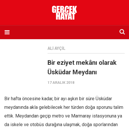
Anasayfa
ALI AYÇIL
Hakkımızda
Bir eziyet mekânı olarak
Künye
Üsküdar Meydanı
İletişim
17 ARALIK 2018
Abone olmak istiyorum
Satış noktası listesi
Bir hafta öncesine kadar, bir ayı aşkın bir süre Üsküdar
Eksik sayıların temini
meydanında akla gelebilecek her türden doğa sporunu talim
Sosyal Medya
ettik. Meydandan geçip metro ve Marmaray istasyonuna ya
Twitter
da iskele ve otobüs durağına ulaşmak, doğa sporlarından