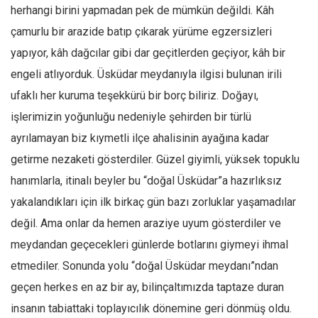
Facebook
herhangi birini yapmadan pek de mümkün değildi. Kâh
Instagram
çamurlu bir arazide batıp çıkarak yürüme egzersizleri
yapıyor, kâh dağcılar gibi dar geçitlerden geçiyor, kâh bir
YouTube
engeli atlıyorduk. Üsküdar meydanıyla ilgisi bulunan irili
Editörden
ufaklı her kuruma teşekkürü bir borç biliriz. Doğayı,
Yazarlar
işlerimizin yoğunluğu nedeniyle şehirden bir türlü
Kemal Özer
ayrılamayan biz kıymetli ilçe ahalisinin ayağına kadar
Mahmut Toptaş
getirme nezaketi gösterdiler. Güzel giyimli, yüksek topuklu
Yvonne Ridley
hanımlarla, itinalı beyler bu “doğal Üsküdar”a hazırlıksız
Barış Tarımcıoğlu
yakalandıkları için ilk birkaç gün bazı zorluklar yaşamadılar
değil. Ama onlar da hemen araziye uyum gösterdiler ve
Ömer Kayani
meydandan geçecekleri günlerde botlarını giymeyi ihmal
Yusuf Armağan
etmediler. Sonunda yolu “doğal Üsküdar meydanı”ndan
Hasanali Yıldırım
geçen herkes en az bir ay, bilinçaltımızda taptaze duran
Leyla Şerif Emin
insanın tabiattaki toplayıcılık dönemine geri dönmüş oldu.
Selçuk Türkyılmaz