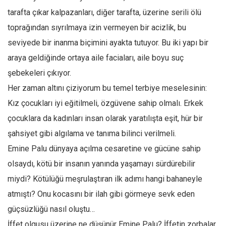
tarafta çıkar kalpazanları, diğer tarafta, üzerine serili ölü
toprağından sıyrılmaya izin vermeyen bir acizlik, bu
seviyede bir inanma biçimini ayakta tutuyor. Bu iki yapı bir
araya geldiğinde ortaya aile faciaları, aile boyu suç
şebekeleri çıkıyor.
Her zaman altını çiziyorum bu temel terbiye meselesinin:
Kız çocukları iyi eğitilmeli, özgüvene sahip olmalı. Erkek
çocuklara da kadınları insan olarak yaratılışta eşit, hür bir
şahsiyet gibi algılama ve tanıma bilinci verilmeli.
Emine Palu dünyaya açılma cesaretine ve gücüne sahip
olsaydı, kötü bir insanın yanında yaşamayı sürdürebilir
miydi? Kötülüğü meşrulaştıran ilk adımı hangi bahaneyle
atmıştı? Onu kocasını bir ilah gibi görmeye sevk eden
güçsüzlüğü nasıl oluştu…
İffet olgusu üzerine ne düşünür Emine Palu? İffetin zorbalar