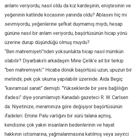
anlamı veriyordu, nasıl oldu da kız kardeşinin, eniştesinin ve
Ekonomi
yeğeninin katlinde kocasının yanında oldu? Ablasını hiç mi
Spor
sevmiyordu, yeğenlerine şefkat duymamış mıydı, hesap
Manzara
gününe nasıl bir anlam veriyordu, başörtüsünün hicap yönü
Sağlık
üzerine durup düşündüğü olmuş muydu?
Gıda-Beslenme
“Ben mahremiyeti”nden yoksunlukta hicap nasıl mümkün
Hayat
olabilir? Diyarbakırlı arkadaşım Mine Çelik’e ait bir terkip
Türkiye
“ben mahremiyeti.” Hicaba dönük başörtüsü uzun, upuzun bir
Siyaset
metindir, pek çok okuma yapılabilir üzerinde. Aida Begiç
“kavramsal sanat” demişti. “Yükseklerde bir yere bağlılığın
Dünya
ifadesi” diye yorumlamıştı Kanadalı gazeteci R. W. Carlsen
Avrupa
da. Niyetinize, meramınıza göre değişiyor başörtüsünün
Asya
ifadeleri. Emine Palu varlığını bir sürü talana açmış,
Afrika
kendisine çok yakın insanların bedenlerinin ve hayat
İslam Dünyası
hakkının istismarına, yağmalanmasına katılmış veya seyirci