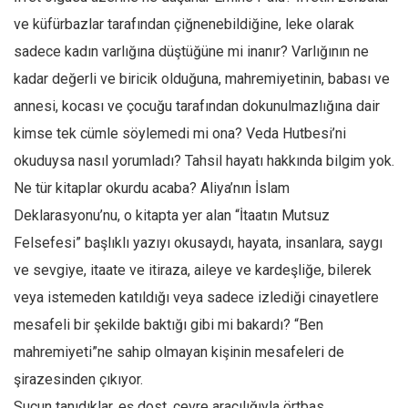
ve küfürbazlar tarafından çiğnenebildiğine, leke olarak
sadece kadın varlığına düştüğüne mi inanır? Varlığının ne
kadar değerli ve biricik olduğuna, mahremiyetinin, babası ve
annesi, kocası ve çocuğu tarafından dokunulmazlığına dair
kimse tek cümle söylemedi mi ona? Veda Hutbesi’ni
okuduysa nasıl yorumladı? Tahsil hayatı hakkında bilgim yok.
Ne tür kitaplar okurdu acaba? Aliya’nın İslam
Deklarasyonu’nu, o kitapta yer alan “İtaatın Mutsuz
Felsefesi” başlıklı yazıyı okusaydı, hayata, insanlara, saygı
ve sevgiye, itaate ve itiraza, aileye ve kardeşliğe, bilerek
veya istemeden katıldığı veya sadece izlediği cinayetlere
mesafeli bir şekilde baktığı gibi mi bakardı? “Ben
mahremiyeti”ne sahip olmayan kişinin mesafeleri de
şirazesinden çıkıyor.
Suçun tanıdıklar, eş dost, çevre aracılığıyla örtbas