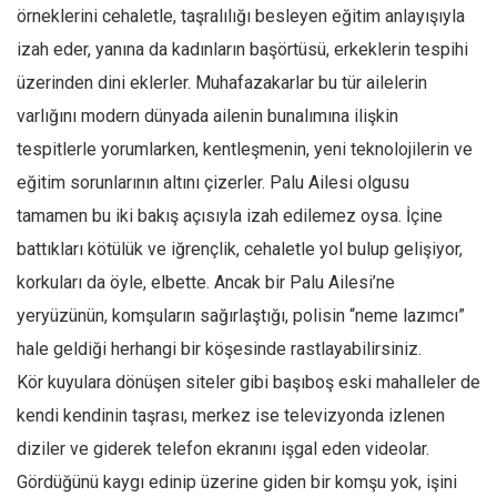
Facebook
örneklerini cehaletle, taşralılığı besleyen eğitim anlayışıyla
Instagram
izah eder, yanına da kadınların başörtüsü, erkeklerin tespihi
üzerinden dini eklerler. Muhafazakarlar bu tür ailelerin
YouTube
varlığını modern dünyada ailenin bunalımına ilişkin
Editörden
tespitlerle yorumlarken, kentleşmenin, yeni teknolojilerin ve
Yazarlar
eğitim sorunlarının altını çizerler. Palu Ailesi olgusu
Kemal Özer
tamamen bu iki bakış açısıyla izah edilemez oysa. İçine
Mahmut Toptaş
battıkları kötülük ve iğrençlik, cehaletle yol bulup gelişiyor,
Yvonne Ridley
korkuları da öyle, elbette. Ancak bir Palu Ailesi’ne
Barış Tarımcıoğlu
yeryüzünün, komşuların sağırlaştığı, polisin “neme lazımcı”
hale geldiği herhangi bir köşesinde rastlayabilirsiniz.
Ömer Kayani
Kör kuyulara dönüşen siteler gibi başıboş eski mahalleler de
Yusuf Armağan
kendi kendinin taşrası, merkez ise televizyonda izlenen
Hasanali Yıldırım
diziler ve giderek telefon ekranını işgal eden videolar.
Leyla Şerif Emin
Gördüğünü kaygı edinip üzerine giden bir komşu yok, işini
Selçuk Türkyılmaz