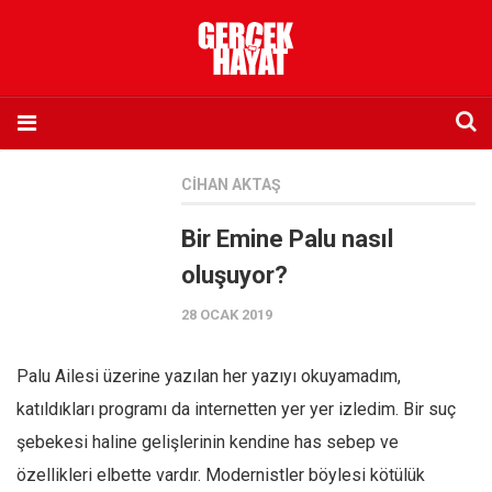
Anasayfa
CIHAN AKTAŞ
Hakkımızda
Bir Emine Palu nasıl
Künye
oluşuyor?
İletişim
28 OCAK 2019
Abone olmak istiyorum
Satış noktası listesi
Palu Ailesi üzerine yazılan her yazıyı okuyamadım,
Eksik sayıların temini
katıldıkları programı da internetten yer yer izledim. Bir suç
Sosyal Medya
şebekesi haline gelişlerinin kendine has sebep ve
Twitter
özellikleri elbette vardır. Modernistler böylesi kötülük