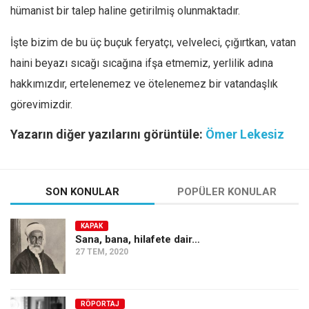
hümanist bir talep haline getirilmiş olunmaktadır.
İşte bizim de bu üç buçuk feryatçı, velveleci, çığırtkan, vatan
haini beyazı sıcağı sıcağına ifşa etmemiz, yerlilik adına
hakkımızdır, ertelenemez ve ötelenemez bir vatandaşlık
görevimizdir.
Yazarın diğer yazılarını görüntüle:
Ömer Lekesiz
SON KONULAR
POPÜLER KONULAR
KAPAK
Sana, bana, hilafete dair…
27 TEM, 2020
RÖPORTAJ