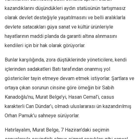
Amerika
kazandıklarını düşündükleri aydın statüsünün tartışmasız
Avustralya
olarak devlet desteğiyle yaşatılmasını ve belli aralıklarla
Tarih
devlete satacakları güya sanat ve kültür ürünleriyle
Düşünce
hayatlarının maddi planda da garanti altına alınmasını
Dosyalar
kendileri için bir hak olarak görüyorlar.
Bunlar karşılığında, zora düştüklerinde yöneticilere, kendi
içlerinden sadakatleri Batı tarafından onanmış yol
göstericiler tayin etmeye devam etmek istiyorlar. Şartlara ve
ortaya çıkan sorunun cinsine göre örneğin bir Sabih
Kanadoğlu’nu, Murat Belge’yi, Hasan Cemal’i, casus
karakterli Can Dündar’ı, olmadı uluslararası ün kazandırılmış
Orhan Pamuk’u sahneye sürüyorlar.
Hatırlayalım, Murat Belge, 7 Haziran’daki seçimin