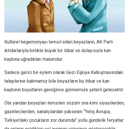
Facebook
Instagram
YouTube
Editörden
Kültürel hegemonyayı temsil eden beyazların, AK Parti
Yazarlar
iktidarlarıyla birlikte büyük bir itibar ve dolayısıyla kan
Kemal Özer
kaybına uğradıkları malumdur.
Mahmut Toptaş
Yvonne Ridley
Sadece gerici bir eylem olarak Gezi Eşkıya Kalkışmasındaki
taleplerine bakmamız bile beyazların bu itibar ve kan
Barış Tarımcıoğlu
kaybının boyutlarını gereğince görmemize yeterli gelecektir.
Ömer Kayani
Yusuf Armağan
Öte yandan beyazları temsilen sözüm ona kimi siyasilerden,
Hasanali Yıldırım
gazetecilerden, sanatçılardan yükselen “Yetiş Avrupa,
Leyla Şerif Emin
Türkiye’deki çocukların zor durumda” yollu gündelik feryatlar
Selçuk Türkyılmaz
da onların geldikleri yol ayrımını yeterince gösterecektir.