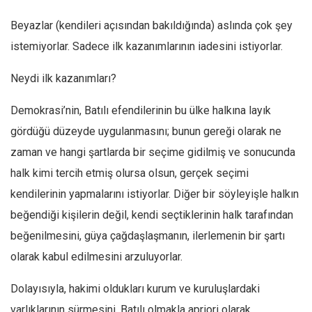
Ekonomi
Beyazlar (kendileri açısından bakıldığında) aslında çok şey
Spor
istemiyorlar. Sadece ilk kazanımlarının iadesini istiyorlar.
Manzara
Neydi ilk kazanımları?
Sağlık
Gıda-Beslenme
Demokrasi’nin, Batılı efendilerinin bu ülke halkına layık
gördüğü düzeyde uygulanmasını; bunun gereği olarak ne
Hayat
zaman ve hangi şartlarda bir seçime gidilmiş ve sonucunda
Türkiye
halk kimi tercih etmiş olursa olsun, gerçek seçimi
Siyaset
kendilerinin yapmalarını istiyorlar. Diğer bir söyleyişle halkın
Dünya
beğendiği kişilerin değil, kendi seçtiklerinin halk tarafından
Avrupa
beğenilmesini, güya çağdaşlaşmanın, ilerlemenin bir şartı
Asya
olarak kabul edilmesini arzuluyorlar.
Afrika
Dolayısıyla, hakimi oldukları kurum ve kuruluşlardaki
İslam Dünyası
varlıklarının sürmesini, Batılı olmakla apriori olarak