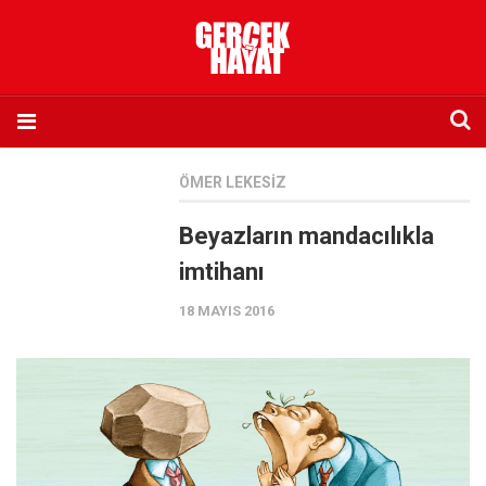
Anasayfa
ÖMER LEKESIZ
Hakkımızda
Beyazların mandacılıkla
Künye
imtihanı
İletişim
18 MAYIS 2016
Abone olmak istiyorum
Satış noktası listesi
Eksik sayıların temini
Sosyal Medya
Twitter