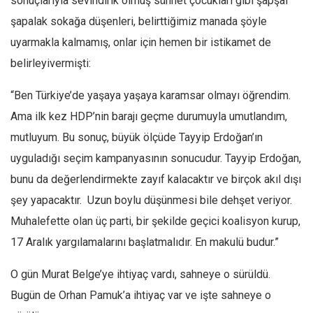
sonuçlarıyla sevindirik olmuş sünnet çocukları gibi şapşal
şapalak sokağa düşenleri, belirttiğimiz manada şöyle
uyarmakla kalmamış, onlar için hemen bir istikamet de
belirleyivermişti:
“Ben Türkiye’de yaşaya yaşaya karamsar olmayı öğrendim.
Ama ilk kez HDP’nin barajı geçme durumuyla umutlandım,
mutluyum. Bu sonuç, büyük ölçüde Tayyip Erdoğan’ın
uyguladığı seçim kampanyasının sonucudur. Tayyip Erdoğan,
bunu da değerlendirmekte zayıf kalacaktır ve birçok akıl dışı
şey yapacaktır. Uzun boylu düşünmesi bile dehşet veriyor.
Muhalefette olan üç parti, bir şekilde geçici koalisyon kurup,
17 Aralık yargılamalarını başlatmalıdır. En makulü budur.”
O gün Murat Belge’ye ihtiyaç vardı, sahneye o sürüldü.
Bugün de Orhan Pamuk’a ihtiyaç var ve işte sahneye o