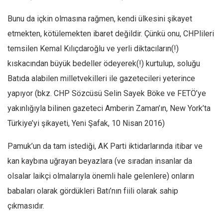
Bunu da içkin olmasına rağmen, kendi ülkesini şikayet
etmekten, kötülemekten ibaret değildir. Çünkü onu, CHPlileri
temsilen Kemal Kılıçdaroğlu ve yerli diktacıların(!)
kıskacından büyük bedeller ödeyerek(!) kurtulup, soluğu
Batıda alabilen milletvekilleri ile gazetecileri yeterince
yapıyor (bkz. CHP Sözcüsü Selin Sayek Böke ve FETÖ’ye
yakınlığıyla bilinen gazeteci Amberin Zaman’ın, New York’ta
Türkiye’yi şikayeti, Yeni Şafak, 10 Nisan 2016)
Pamuk’un da tam istediği, AK Parti iktidarlarında itibar ve
kan kaybına uğrayan beyazlara (ve sıradan insanlar da
olsalar laikçi olmalarıyla önemli hale gelenlere) onların
babaları olarak gördükleri Batı’nın fiili olarak sahip
çıkmasıdır.