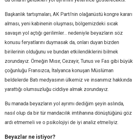
Mehmet Ali Tekin
Başkanlık tartışmaları, AK Parti’nin olağanüstü kongre kararı
Abir E. Nahas
alması, yeni kabinenin oluşması, bölgemizdeki sıcak
Amina S. Jenenkovic
savaşın yol açtığı gerilimler… nedeniyle beyazların söz
Bağdagül Öz
konusu feryatlarını duymasak da, onları duyan bizden
Esra Elönü
birilerinin olduğunu ve bundan etkilendiklerini bilmek
zorundayız. Örneğin Mısır, Cezayir, Tunus ve Fas gibi büyük
» Yazar arşivi
çoğunluğu Fransızca, İtalyanca konuşan Müslüman
Bu Sayı
beldelerde Batı medyasının ülkemiz ve insanımız hakkında
Tüm Sayılar
yarattığı olumsuzluğu ciddiye almak zorundayız.
Kategoriler
Bu manada beyazların yol ayrımı dediğim şeyin aslında,
Kültür Sanat
nasıl olup da bir tür mandacılık imtihanına dönüştüğünü göz
Kitap
ardı etmemeli ve o psikolojiyi de iyi analiz etmeliyiz.
Karisi kitap sualleri
Beyazlar ne istiyor?
7 soruda bu hafta