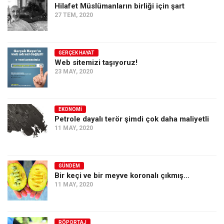
Hilafet Müslümanların birliği için şart
27 TEM, 2020
GERÇEK HAYAT
Web sitemizi taşıyoruz!
23 MAY, 2020
EKONOMI
Petrole dayalı terör şimdi çok daha maliyetli
11 MAY, 2020
GÜNDEM
Bir keçi ve bir meyve koronalı çıkmış…
11 MAY, 2020
RÖPORTAJ