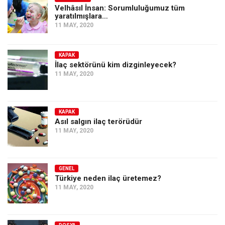
Velhâsıl İnsan: Sorumluluğumuz tüm
yaratılmışlara…
11 MAY, 2020
KAPAK
İlaç sektörünü kim dizginleyecek?
11 MAY, 2020
KAPAK
Asıl salgın ilaç terörüdür
11 MAY, 2020
GENEL
Türkiye neden ilaç üretemez?
11 MAY, 2020