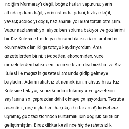
Facebook
indiğim Marmaray’ı değil, boğaz hatları vapurunu; yerin
Instagram
altında gideni değil, yerin üstünde gideni; hızlıyı değil,
yavaşı; aceleciyi değil, nazlanarak yol alanı tercih etmiştim.
YouTube
Vapur nazlanarak yol alıyor, ben soluma bakıyor ve gözlerimi
Editörden
bir Kız Kulesine bir de yan hizamdaki iki adam tarafından
Yazarlar
okunmakta olan iki gazeteye kaydırıyordum. Ama
Kemal Özer
gazetelerden birini; siyasetten, ekonomiden, yüce
Mahmut Toptaş
meselelerden bahsedeni hemen devre dışı bıraktım ve Kız
Yvonne Ridley
Kulesi ile magazin gazetesi arasında gidip gelmeye
Barış Tarımcıoğlu
başladım. Adamı rahatsız etmemek için, mahsus biraz Kız
Kulesine bakıyor, sonra kendimi tutamıyor ve gazetenin
Ömer Kayani
sayfasına sol çaprazdan dâhil olmaya çalışıyordum. Tecrübe
Yusuf Armağan
önemlidir; geçmişte ben de çokça bu tarz mağduriyetlere
Hasanali Yıldırım
uğramış, göz tacizlerinden kurtulmak için değişik taktikler
Leyla Şerif Emin
geliştirmiştim. Biraz dikkat kesilince hiç de rahatsızlık
Selçuk Türkyılmaz