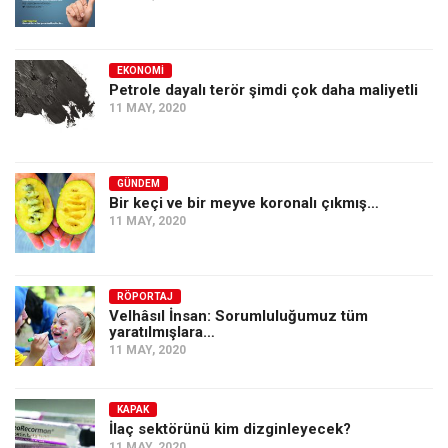
EKONOMI
Petrole dayalı terör şimdi çok daha maliyetli
11 MAY, 2020
GÜNDEM
Bir keçi ve bir meyve koronalı çıkmış…
11 MAY, 2020
RÖPORTAJ
Velhâsıl İnsan: Sorumluluğumuz tüm
yaratılmışlara…
11 MAY, 2020
KAPAK
İlaç sektörünü kim dizginleyecek?
11 MAY, 2020