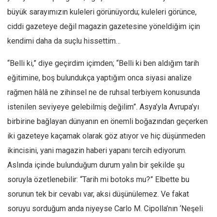
büyük sarayımızın kuleleri görünüyordu; kuleleri görünce,
ciddi gazeteye değil magazin gazetesine yöneldiğim için
kendimi daha da suçlu hissettim…
“Belli ki,” diye geçirdim içimden; “Belli ki ben aldığım tarih
eğitimine, boş bulundukça yaptığım onca siyasi analize
rağmen hâlâ ne zihinsel ne de ruhsal terbiyem konusunda
istenilen seviyeye gelebilmiş değilim”. Asya’yla Avrupa’yı
birbirine bağlayan dünyanın en önemli boğazından geçerken
iki gazeteye kaçamak olarak göz atıyor ve hiç düşünmeden
ikincisini, yani magazin haberi yapanı tercih ediyorum.
Aslında içinde bulunduğum durum yalın bir şekilde şu
soruyla özetlenebilir: “Tarih mi botoks mu?” Elbette bu
sorunun tek bir cevabı var, aksi düşünülemez. Ve fakat
soruyu sorduğum anda niyeyse Carlo M. Cipolla’nın ‘Neşeli