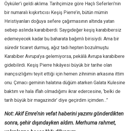
Öyküler’i geldi aklıma. Tarihçimize göre Haçlı Seferleri’nin
bir numaralı kışkırtıcısı Keşiş Pierre’in, bütün mümin
Hıristiyanları doğuya sefere çağırmasının altında yatan
sebep aslında karabiberdi. Saygıdeğer keşiş karabibersiz
edemeyecek kadar bu baharata bağımlı birisiydi. Ama bir
süredir ticaret durmuş, ağız tadı hepten bozulmuştu.
Karabiber Avrupa’ya gelemiyorsa, pekâlâ Avrupa karabibere
gidebilirdi. Keşiş Pierre hikâyesi büyük bir tarihe olan
inançsızlığımı teyit ettiği için hemen zihnimin arkasına ittim
onu. Çımacı geminin halatına düğüm atarken Galata Kulesine
baktım ve hala iflah olmadığımı ikrar edercesine, ‘belki de
tarih büyük bir magazindir’ diye geçirdim içimden…”
Not: Akif Emre’nin vefat haberini yazımı gönderdikten
sonra, şehir dışındayken aldım. Merhuma rahmet,