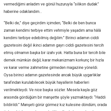
vermediğimi anladım ve gönül huzuruyla “silikon dudak”
Mehmet Ali Tekin
haberine odaklandım…
Abir E. Nahas
“Belki de,” diye geçirdim içimden; “Belki de ben bunca
Amina S. Jenenkovic
zaman kendimi terbiye ettim vehmiyle yaşadım ama hâlâ
Bağdagül Öz
kendimi terbiye edebilmiş değilim.” Birinci adamın ciddi
Esra Elönü
gazetesini değil ikinci adamın gayrı ciddi gazetesini tercih
» Yazar arşivi
etmiş olmamın başka bir izahı yok. Hatta buna bir tercih bile
Bu Sayı
demek mümkün değil; karar mekanizmam korkunç bir hızla
Tüm Sayılar
ve karar verme zahmetine girmeden magazine yöneldi.
Oysa birinci adamın gazetesinde ancak büyük uygarlıklar
Kategoriler
tarafından kurulabilecek büyük hayallerin haberleri
Kültür Sanat
verilmekteydi. Ve nice başka sözler. Mesela kaşla göz
Kitap
arasında gördüğüm bir manşette şöyle yazmaktaydı: “Haddi
Karisi kitap sualleri
bildirildi.” Manşeti görür görmez kız kulesine döndüm; orada
7 soruda bu hafta