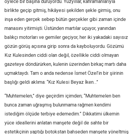
öylece bir başına duruyordu. Yüzyıllar, kahramanlarıyla
Ekonomi
birlikte geçip gitmiş, hikâyesi şekilden şekle girmiş, onu
Spor
inşa eden gerçek sebep bütün gerçekler gibi zaman içinde
Manzara
manasını yitirmişti. Üstünden martılar uçuyor, yanından
balıkçı motorları ve gemiler geçiyor, her iki yakadaki sayısız
Sağlık
gözün görüş açısına girip sonra da kayboluyordu. Gözümü
Gıda-Beslenme
Kız Kulesinden ciddi olan değil, özellikle ciddi olmayan
Hayat
gazeteye döndürürken, kulenin üzerinden birkaç martı daha
Türkiye
uçmaktaydı. Tam o anda nedense İsmet Özel’in bir şiirinin
Siyaset
başlığı geldi aklıma: “Kız Kulesi Beyaz İken…”
Dünya
“Muhtemelen,” diye geçirdim içimden; “Muhtemelen ben
Avrupa
bunca zaman uğraşmış bulunmama rağmen kendimi
Asya
istediğim ölçüde terbiye edemedim.” Dikkatimi ülkemin
Afrika
yüce ideallerini anlatan manşete değil de sahte bir
İslam Dünyası
estetikçinin yaptığı botokstan bahseden manşete yöneltmiş