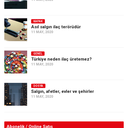
KAPAK
Asıl salgın ilaç terörüdür
11 MAY, 2020
GENEL
Türkiye neden ilaç üretemez?
11 MAY, 2020
DOSYA
Salgın, afetler, evler ve şehirler
11 MAY, 2020
Abonelik / Online Satış