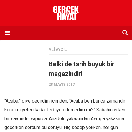
Anasayfa
ALI AYÇIL
Hakkımızda
Belki de tarih büyük bir
Künye
magazindir!
İletişim
28 MAYIS 2017
Abone olmak istiyorum
Satış noktası listesi
“Acaba,” diye geçirdim içimden; “Acaba ben bunca zamandır
Eksik sayıların temini
kendimi yeteri kadar terbiye edemedim mi?” Sabahın erken
Sosyal Medya
bir saatinde, vapurda, Anadolu yakasından Avrupa yakasına
Twitter
geçerken sordum bu soruyu. Hiç sebep yokken, her gün