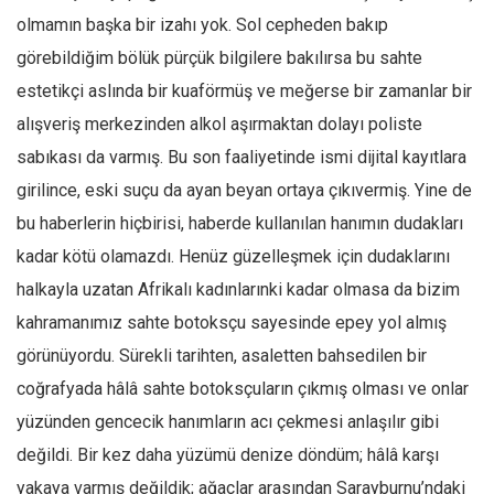
Amerika
olmamın başka bir izahı yok. Sol cepheden bakıp
Avustralya
görebildiğim bölük pürçük bilgilere bakılırsa bu sahte
Tarih
estetikçi aslında bir kuaförmüş ve meğerse bir zamanlar bir
Düşünce
alışveriş merkezinden alkol aşırmaktan dolayı poliste
Dosyalar
sabıkası da varmış. Bu son faaliyetinde ismi dijital kayıtlara
girilince, eski suçu da ayan beyan ortaya çıkıvermiş. Yine de
bu haberlerin hiçbirisi, haberde kullanılan hanımın dudakları
kadar kötü olamazdı. Henüz güzelleşmek için dudaklarını
halkayla uzatan Afrikalı kadınlarınki kadar olmasa da bizim
kahramanımız sahte botoksçu sayesinde epey yol almış
görünüyordu. Sürekli tarihten, asaletten bahsedilen bir
coğrafyada hâlâ sahte botoksçuların çıkmış olması ve onlar
yüzünden gencecik hanımların acı çekmesi anlaşılır gibi
değildi. Bir kez daha yüzümü denize döndüm; hâlâ karşı
yakaya varmış değildik; ağaçlar arasından Sarayburnu’ndaki