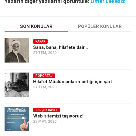
Yazarın diğer yazılarını görüntüle:
Ömer Lekesiz
SON KONULAR
POPÜLER KONULAR
KAPAK
Sana, bana, hilafete dair…
27 TEM, 2020
RÖPORTAJ
Hilafet Müslümanların birliği için şart
27 TEM, 2020
GERÇEK HAYAT
Web sitemizi taşıyoruz!
23 MAY, 2020