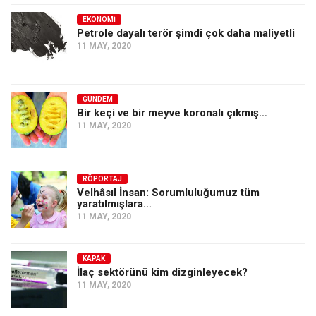
EKONOMI
Petrole dayalı terör şimdi çok daha maliyetli
11 MAY, 2020
GÜNDEM
Bir keçi ve bir meyve koronalı çıkmış…
11 MAY, 2020
RÖPORTAJ
Velhâsıl İnsan: Sorumluluğumuz tüm
yaratılmışlara…
11 MAY, 2020
KAPAK
İlaç sektörünü kim dizginleyecek?
11 MAY, 2020