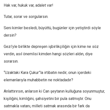
Hak var, hukuk var, adalet var!
Mehmet Ali Tekin
Abir E. Nahas
Tutar, sorar ve sorgularsın.
Amina S. Jenenkovic
Seni kimler besledi, büyüttü, bugünler için yetiştirdi söyle
Bağdagül Öz
dersin?
Esra Elönü
Gezi’yle birlikte depreşen işbirlikçiliğin için kime ne söz
» Yazar arşivi
verdin, asıl önemlisi kimden hangi sözleri aldın, diye
Bu Sayı
sorarsın.
Tüm Sayılar
“Uzaktaki Kara Çukur”la irtibatın nedir; onun içerdeki
Kategoriler
elemanlarıyla muhabbetin ne noktadadır?
Kültür Sanat
Anlattırırsın, anlarsın ki Can şeytanın kulluğuna soyunmuştur,
Kitap
kişiliğini, kimliğini, şahsiyetini bir pula satmıştır. Onu
Karisi kitap sualleri
satmakla vatanı, milleti satmak arasında bir fark da
7 soruda bu hafta