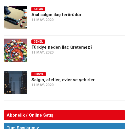
KAPAK
Asıl salgın ilaç terörüdür
11 MAY, 2020
GENEL
Türkiye neden ilaç üretemez?
11 MAY, 2020
DOSYA
Salgın, afetler, evler ve şehirler
11 MAY, 2020
Abonelik / Online Satış
Tüm Sayılarımız