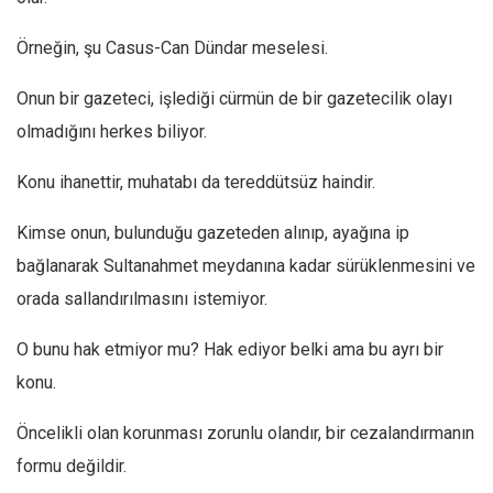
Facebook
Örneğin, şu Casus-Can Dündar meselesi.
Instagram
YouTube
Onun bir gazeteci, işlediği cürmün de bir gazetecilik olayı
Editörden
olmadığını herkes biliyor.
Yazarlar
Konu ihanettir, muhatabı da tereddütsüz haindir.
Kemal Özer
Kimse onun, bulunduğu gazeteden alınıp, ayağına ip
Mahmut Toptaş
bağlanarak Sultanahmet meydanına kadar sürüklenmesini ve
Yvonne Ridley
orada sallandırılmasını istemiyor.
Barış Tarımcıoğlu
Ömer Kayani
O bunu hak etmiyor mu? Hak ediyor belki ama bu ayrı bir
konu.
Yusuf Armağan
Hasanali Yıldırım
Öncelikli olan korunması zorunlu olandır, bir cezalandırmanın
Leyla Şerif Emin
formu değildir.
Selçuk Türkyılmaz