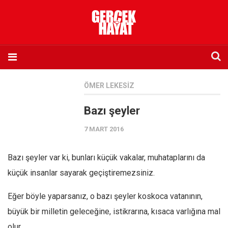
Anasayfa
ÖMER LEKESIZ
Hakkımızda
Bazı şeyler
Künye
7 MART 2016
İletişim
Abone olmak istiyorum
Bazı şeyler var ki, bunları küçük vakalar, muhataplarını da
Satış noktası listesi
küçük insanlar sayarak geçiştiremezsiniz.
Eksik sayıların temini
Eğer böyle yaparsanız, o bazı şeyler koskoca vatanının,
Sosyal Medya
büyük bir milletin geleceğine, istikrarına, kısaca varlığına mal
Twitter
olur.