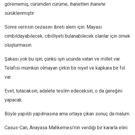
görememiş, cürümden cürüme, ihanetten ihanete
Ekonomi
sürüklenmiştir.
Spor
Sonra verirsin cezasını ibreti alem için. Mayası
Manzara
cımbıldayabilecek, cibilliyeti bulanabilecek olanlar için örnek
Sağlık
oluşturmasın.
Gıda-Beslenme
Hayat
Şakası yok bu işin, çünkü işin ucunda vatan ve millet var.
Türkiye
Telafisi mümkün olmayan çirkin bir niyet ve kapkara bir fiil
var.
Siyaset
Dünya
Evet, tutacaksın, adalete teslim edeceksin, o da gereğini
Avrupa
yapacak.
Asya
Böyle yapıldı yapılmasına ama ortaya çıkan sonuç da malum.
Afrika
İslam Dünyası
Casus-Can, Anayasa Mahkemesi’nin verdiği bir kararla elini