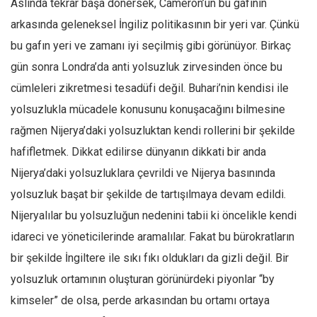
Aslında tekrar başa dönersek, Cameron’un bu gafının
arkasında geleneksel İngiliz politikasının bir yeri var. Çünkü
bu gafın yeri ve zamanı iyi seçilmiş gibi görünüyor. Birkaç
gün sonra Londra’da anti yolsuzluk zirvesinden önce bu
cümleleri zikretmesi tesadüfi değil. Buhari’nin kendisi ile
yolsuzlukla mücadele konusunu konuşacağını bilmesine
rağmen Nijerya’daki yolsuzluktan kendi rollerini bir şekilde
hafifletmek. Dikkat edilirse dünyanın dikkati bir anda
Nijerya’daki yolsuzluklara çevrildi ve Nijerya basınında
yolsuzluk başat bir şekilde de tartışılmaya devam edildi.
Nijeryalılar bu yolsuzluğun nedenini tabii ki öncelikle kendi
idareci ve yöneticilerinde aramalılar. Fakat bu bürokratların
bir şekilde İngiltere ile sıkı fıkı oldukları da gizli değil. Bir
yolsuzluk ortamının oluşturan görünürdeki piyonlar “by
kimseler” de olsa, perde arkasından bu ortamı ortaya