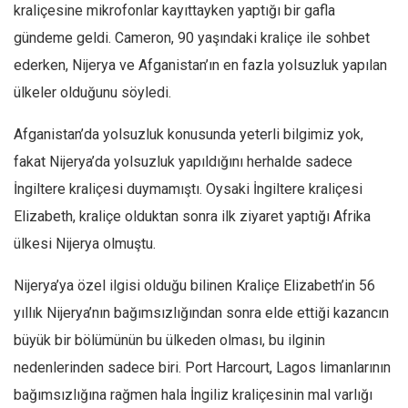
kraliçesine mikrofonlar kayıttayken yaptığı bir gafla
Mehmet Ali Tekin
gündeme geldi. Cameron, 90 yaşındaki kraliçe ile sohbet
Abir E. Nahas
ederken, Nijerya ve Afganistan’ın en fazla yolsuzluk yapılan
Amina S. Jenenkovic
ülkeler olduğunu söyledi.
Bağdagül Öz
Afganistan’da yolsuzluk konusunda yeterli bilgimiz yok,
Esra Elönü
fakat Nijerya’da yolsuzluk yapıldığını herhalde sadece
» Yazar arşivi
İngiltere kraliçesi duymamıştı. Oysaki İngiltere kraliçesi
Bu Sayı
Elizabeth, kraliçe olduktan sonra ilk ziyaret yaptığı Afrika
ülkesi Nijerya olmuştu.
Tüm Sayılar
Kategoriler
Nijerya’ya özel ilgisi olduğu bilinen Kraliçe Elizabeth’in 56
Kültür Sanat
yıllık Nijerya’nın bağımsızlığından sonra elde ettiği kazancın
büyük bir bölümünün bu ülkeden olması, bu ilginin
Kitap
nedenlerinden sadece biri. Port Harcourt, Lagos limanlarının
Karisi kitap sualleri
bağımsızlığına rağmen hala İngiliz kraliçesinin mal varlığı
7 soruda bu hafta