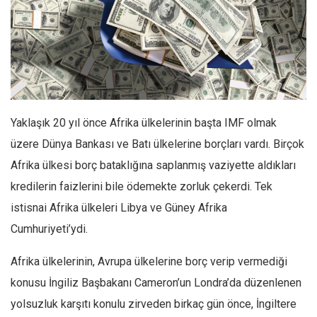
Facebook
Instagram
YouTube
Editörden
Yazarlar
Yaklaşık 20 yıl önce Afrika ülkelerinin başta IMF olmak
Kemal Özer
üzere Dünya Bankası ve Batı ülkelerine borçları vardı. Birçok
Mahmut Toptaş
Afrika ülkesi borç bataklığına saplanmış vaziyette aldıkları
Yvonne Ridley
kredilerin faizlerini bile ödemekte zorluk çekerdi. Tek
Barış Tarımcıoğlu
istisnai Afrika ülkeleri Libya ve Güney Afrika
Ömer Kayani
Cumhuriyeti’ydi.
Yusuf Armağan
Afrika ülkelerinin, Avrupa ülkelerine borç verip vermediği
Hasanali Yıldırım
konusu İngiliz Başbakanı Cameron’un Londra’da düzenlenen
Leyla Şerif Emin
yolsuzluk karşıtı konulu zirveden birkaç gün önce, İngiltere
Selçuk Türkyılmaz