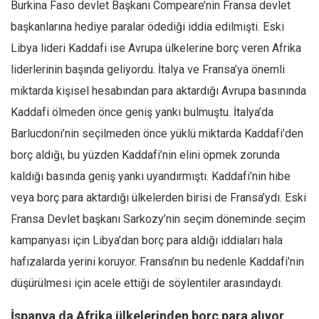
Burkina Faso devlet Başkanı Compeare’nin Fransa devlet
başkanlarına hediye paralar ödediği iddia edilmişti. Eski
Libya lideri Kaddafi ise Avrupa ülkelerine borç veren Afrika
liderlerinin başında geliyordu. İtalya ve Fransa’ya önemli
miktarda kişisel hesabından para aktardığı Avrupa basınında
Kaddafi ölmeden önce geniş yankı bulmuştu. İtalya’da
Barlucdoni’nin seçilmeden önce yüklü miktarda Kaddafi’den
borç aldığı, bu yüzden Kaddafi’nin elini öpmek zorunda
kaldığı basında geniş yankı uyandırmıştı. Kaddafi’nin hibe
veya borç para aktardığı ülkelerden birisi de Fransa’ydı. Eski
Fransa Devlet başkanı Sarkozy’nin seçim döneminde seçim
kampanyası için Libya’dan borç para aldığı iddiaları hala
hafızalarda yerini koruyor. Fransa’nın bu nedenle Kaddafi’nin
düşürülmesi için acele ettiği de söylentiler arasındaydı.
İspanya da Afrika ülkelerinden borç para alıyor