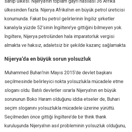
sahip ülkesi. Nijerya’nın toplam gayri hasılası 36 Afrika
Amerika
ülkesinden fazla. Nijerya Afrika’nın en büyük petrol üreticisi
Avustralya
konumunda. Fakat bu petrol gelirlerinin İngiliz şirketler
Tarih
kanalıyla yüzde 52’sinin İngiltere’ye gittiğini bilmeyen yok.
Düşünce
İngiltere, Nijerya petrolünden hala imparatorluk vergisi
Dosyalar
almakta ve haksız, adaletsiz bir şekilde kazanç sağlamakta.
Nijerya’da en büyük sorun yolsuzluk
Muhammed Buhari’nin Mayıs 2015’de devlet başkanı
seçilmesinde belirleyici nokta yolsuzlukla mücadele etme
sloganı oldu. Batılı devletler ısrarla Nijerya’nın en büyük
sorununun Boko Haram olduğunu iddia etseler de, Buhari
seçim sloganını yolsuzlukla mücadele üzerine yürüttü.
Seçilmeden önce gittiği İngiltere’de bir think thank
kuruluşunda Nijerya’nın asıl probleminin yolsuzluk olduğunu,