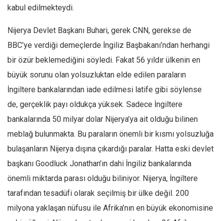
kabul edilmekteydi.
Ekonomi
Spor
Nijerya Devlet Başkanı Buhari, gerek CNN, gerekse de
Manzara
BBC’ye verdiği demeçlerde İngiliz Başbakanı’ndan herhangi
bir özür beklemediğini söyledi. Fakat 56 yıldır ülkenin en
Sağlık
büyük sorunu olan yolsuzluktan elde edilen paraların
Gıda-Beslenme
İngiltere bankalarından iade edilmesi latife gibi söylense
Hayat
de, gerçeklik payı oldukça yüksek. Sadece İngiltere
Türkiye
bankalarında 50 milyar dolar Nijerya’ya ait olduğu bilinen
Siyaset
meblağ bulunmakta. Bu paraların önemli bir kısmı yolsuzluğa
Dünya
bulaşanların Nijerya dışına çıkardığı paralar. Hatta eski devlet
Avrupa
başkanı Goodluck Jonathan’ın dahi İngiliz bankalarında
Asya
önemli miktarda parası olduğu biliniyor. Nijerya, İngiltere
Afrika
tarafından tesadüfi olarak seçilmiş bir ülke değil. 200
İslam Dünyası
milyona yaklaşan nüfusu ile Afrika’nın en büyük ekonomisine