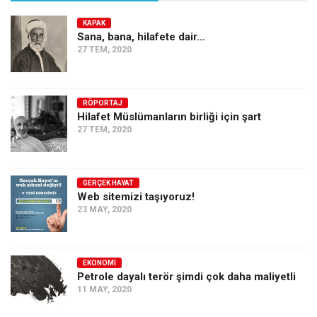
KAPAK
Sana, bana, hilafete dair…
27 TEM, 2020
RÖPORTAJ
Hilafet Müslümanların birliği için şart
27 TEM, 2020
GERÇEK HAYAT
Web sitemizi taşıyoruz!
23 MAY, 2020
EKONOMI
Petrole dayalı terör şimdi çok daha maliyetli
11 MAY, 2020