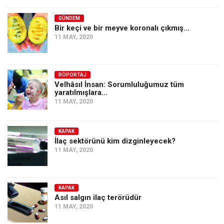
GÜNDEM
Bir keçi ve bir meyve koronalı çıkmış…
11 MAY, 2020
RÖPORTAJ
Velhâsıl İnsan: Sorumluluğumuz tüm
yaratılmışlara…
11 MAY, 2020
KAPAK
İlaç sektörünü kim dizginleyecek?
11 MAY, 2020
KAPAK
Asıl salgın ilaç terörüdür
11 MAY, 2020