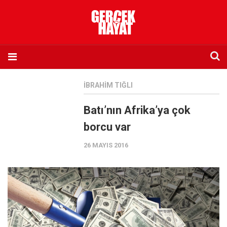
Anasayfa
İBRAHIM TIĞLI
Hakkımızda
Batı’nın Afrika’ya çok
Künye
borcu var
İletişim
26 MAYIS 2016
Abone olmak istiyorum
Satış noktası listesi
Eksik sayıların temini
Sosyal Medya
Twitter