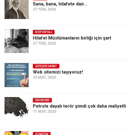
Sana, bana, hilafete dair…
27 TEM, 2020
RÖPORTAJ
Hilafet Müslümanların birliği için şart
27 TEM, 2020
GERÇEK HAYAT
Web sitemizi taşıyoruz!
23 MAY, 2020
EKONOMI
Petrole dayalı terör şimdi çok daha maliyetli
11 MAY, 2020
GÜNDEM