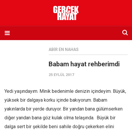
Anasayfa
ABIR EN NAHAS
Hakkımızda
Babam hayat rehberimdi
Künye
25 EYLÜL 2017
İletişim
Abone olmak istiyorum
Yedi yaşındayım. Minik bedenimle denizin içindeyim. Büyük,
Satış noktası listesi
yüksek bir dalgaya korku içinde bakıyorum. Babam
Eksik sayıların temini
yakınlarda bir yerde duruyor. Bir yandan bana gülümserken
Sosyal Medya
diğer yandan bana göz kulak olma telaşında. Büyük bir
Twitter
dalga sert bir şekilde beni sahile doğru çekerken elini