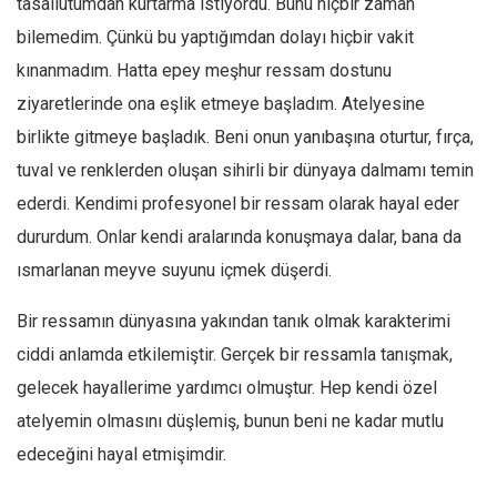
tasallutumdan kurtarma istiyordu. Bunu hiçbir zaman
Ekonomi
bilemedim. Çünkü bu yaptığımdan dolayı hiçbir vakit
Spor
kınanmadım. Hatta epey meşhur ressam dostunu
Manzara
ziyaretlerinde ona eşlik etmeye başladım. Atelyesine
birlikte gitmeye başladık. Beni onun yanıbaşına oturtur, fırça,
Sağlık
tuval ve renklerden oluşan sihirli bir dünyaya dalmamı temin
Gıda-Beslenme
ederdi. Kendimi profesyonel bir ressam olarak hayal eder
Hayat
dururdum. Onlar kendi aralarında konuşmaya dalar, bana da
Türkiye
ısmarlanan meyve suyunu içmek düşerdi.
Siyaset
Bir ressamın dünyasına yakından tanık olmak karakterimi
Dünya
ciddi anlamda etkilemiştir. Gerçek bir ressamla tanışmak,
Avrupa
gelecek hayallerime yardımcı olmuştur. Hep kendi özel
Asya
atelyemin olmasını düşlemiş, bunun beni ne kadar mutlu
Afrika
edeceğini hayal etmişimdir.
İslam Dünyası