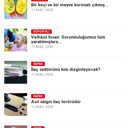
Bir keçi ve bir meyve koronalı çıkmış…
11 MAY, 2020
RÖPORTAJ
Velhâsıl İnsan: Sorumluluğumuz tüm
yaratılmışlara…
11 MAY, 2020
KAPAK
İlaç sektörünü kim dizginleyecek?
11 MAY, 2020
KAPAK
Asıl salgın ilaç terörüdür
11 MAY, 2020