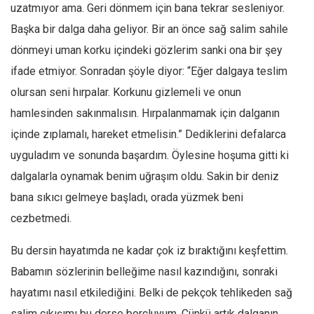
Facebook
uzatmıyor ama. Geri dönmem için bana tekrar sesleniyor.
Başka bir dalga daha geliyor. Bir an önce sağ salim sahile
Instagram
dönmeyi uman korku içindeki gözlerim sanki ona bir şey
YouTube
ifade etmiyor. Sonradan şöyle diyor: “Eğer dalgaya teslim
Editörden
olursan seni hırpalar. Korkunu gizlemeli ve onun
Yazarlar
hamlesinden sakınmalısın. Hırpalanmamak için dalganın
Kemal Özer
içinde zıplamalı, hareket etmelisin.” Dediklerini defalarca
Mahmut Toptaş
uyguladım ve sonunda başardım. Öylesine hoşuma gitti ki
Yvonne Ridley
dalgalarla oynamak benim uğraşım oldu. Sakin bir deniz
bana sıkıcı gelmeye başladı, orada yüzmek beni
Barış Tarımcıoğlu
cezbetmedi.
Ömer Kayani
Yusuf Armağan
Bu dersin hayatımda ne kadar çok iz bıraktığını keşfettim.
Hasanali Yıldırım
Babamın sözlerinin belleğime nasıl kazındığını, sonraki
Leyla Şerif Emin
hayatımı nasıl etkilediğini. Belki de pekçok tehlikeden sağ
salim çıkışımı bu derse borçluyum. Çünkü artık dalganın
Selçuk Türkyılmaz