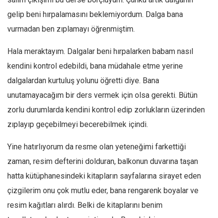
gelip beni hırpalamasını beklemiyordum. Dalga bana
Mehmet Ali Tekin
vurmadan ben zıplamayı öğrenmiştim.
Abir E. Nahas
Amina S. Jenenkovic
Hala meraktayım. Dalgalar beni hırpalarken babam nasıl
Bağdagül Öz
kendini kontrol edebildi, bana müdahale etme yerine
Esra Elönü
dalgalardan kurtuluş yolunu öğretti diye. Bana
unutamayacağım bir ders vermek için olsa gerekti. Bütün
» Yazar arşivi
zorlu durumlarda kendini kontrol edip zorlukların üzerinden
Bu Sayı
zıplayıp geçebilmeyi becerebilmek içindi.
Tüm Sayılar
Yine hatırlıyorum da resme olan yeteneğimi farkettiği
Kategoriler
zaman, resim defterini dolduran, balkonun duvarına taşan
Kültür Sanat
hatta kütüphanesindeki kitapların sayfalarına sirayet eden
Kitap
çizgilerim onu çok mutlu eder, bana rengarenk boyalar ve
Karisi kitap sualleri
resim kağıtları alırdı. Belki de kitaplarını benim
7 soruda bu hafta