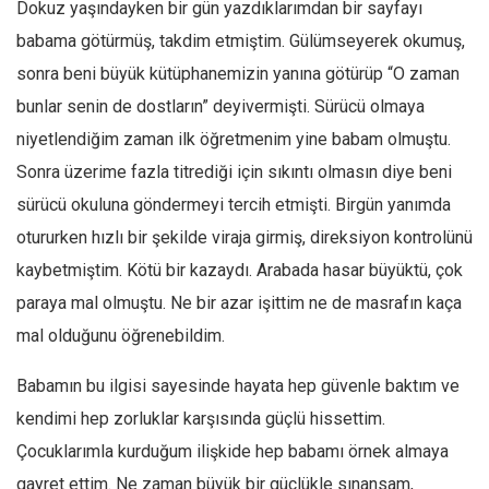
Amerika
Dokuz yaşındayken bir gün yazdıklarımdan bir sayfayı
babama götürmüş, takdim etmiştim. Gülümseyerek okumuş,
Avustralya
sonra beni büyük kütüphanemizin yanına götürüp “O zaman
Tarih
bunlar senin de dostların” deyivermişti. Sürücü olmaya
Düşünce
niyetlendiğim zaman ilk öğretmenim yine babam olmuştu.
Dosyalar
Sonra üzerime fazla titrediği için sıkıntı olmasın diye beni
sürücü okuluna göndermeyi tercih etmişti. Birgün yanımda
otururken hızlı bir şekilde viraja girmiş, direksiyon kontrolünü
kaybetmiştim. Kötü bir kazaydı. Arabada hasar büyüktü, çok
paraya mal olmuştu. Ne bir azar işittim ne de masrafın kaça
mal olduğunu öğrenebildim.
Babamın bu ilgisi sayesinde hayata hep güvenle baktım ve
kendimi hep zorluklar karşısında güçlü hissettim.
Çocuklarımla kurduğum ilişkide hep babamı örnek almaya
gayret ettim. Ne zaman büyük bir güçlükle sınansam,