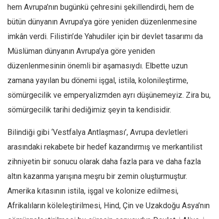
Facebook
hem Avrupa’nın bugünkü çehresini şekillendirdi, hem de
Instagram
bütün dünyanın Avrupa’ya göre yeniden düzenlenmesine
imkân verdi. Filistin’de Yahudiler için bir devlet tasarımı da
YouTube
Müslüman dünyanın Avrupa’ya göre yeniden
Editörden
düzenlenmesinin önemli bir aşamasıydı. Elbette uzun
Yazarlar
zamana yayılan bu dönemi işgal, istila, kolonileştirme,
Kemal Özer
sömürgecilik ve emperyalizmden ayrı düşünemeyiz. Zira bu,
Mahmut Toptaş
sömürgecilik tarihi dediğimiz şeyin ta kendisidir.
Yvonne Ridley
Bilindiği gibi ‘Vestfalya Antlaşması’, Avrupa devletleri
Barış Tarımcıoğlu
arasındaki rekabete bir hedef kazandırmış ve merkantilist
Ömer Kayani
zihniyetin bir sonucu olarak daha fazla para ve daha fazla
Yusuf Armağan
altın kazanma yarışına meşru bir zemin oluşturmuştur.
Hasanali Yıldırım
Amerika kıtasının istila, işgal ve kolonize edilmesi,
Leyla Şerif Emin
Afrikalıların köleleştirilmesi, Hind, Çin ve Uzakdoğu Asya’nın
Selçuk Türkyılmaz