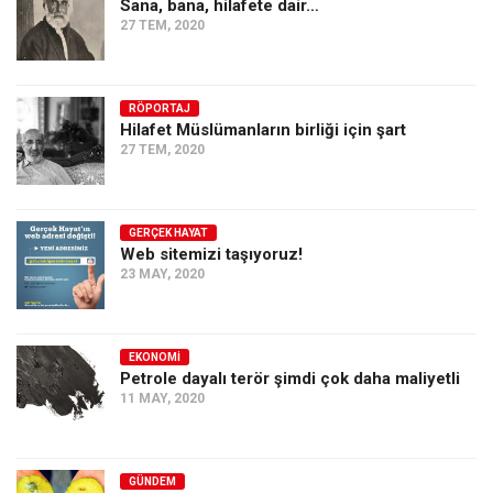
Sana, bana, hilafete dair…
27 TEM, 2020
RÖPORTAJ
Hilafet Müslümanların birliği için şart
27 TEM, 2020
GERÇEK HAYAT
Web sitemizi taşıyoruz!
23 MAY, 2020
EKONOMI
Petrole dayalı terör şimdi çok daha maliyetli
11 MAY, 2020
GÜNDEM