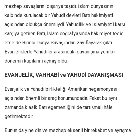
mezhep savaşlarını dışarıya taşıdı. İslam dünyasının
Ekonomi
kalbinde kurulacak bir Yahudi devleti Batı hâkimiyeti
Spor
açısından oldukça önemliydi. Yahudilik ve İslamiyet’i karşı
Manzara
karşıya getiren Batı, İslam coğrafyasında hâkimiyet tesis
Sağlık
etse de Birinci Dünya Savaşı’ndan zayıflayarak çıktı.
Gıda-Beslenme
Evanjeliklerle Yahudiler arasındaki dayanışma yeni bir
Hayat
dönemin kapılarını açmış oldu.
Türkiye
EVANJELİK, VAHHABİ ve YAHUDİ DAYANIŞMASI
Siyaset
Dünya
Evanjelik ve Yahudi birlikteliği Amerikan hegemonyası
Avrupa
açısından önemli bir araç konumundadır. Fakat bu aynı
zamanda klasik Batı egemenliğini de tartışmalı hâle
Asya
getirmektedir.
Afrika
İslam Dünyası
Bunun da yine din ve mezhep eksenli bir rekabet ve ayrışma