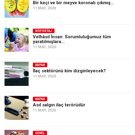
Bir keçi ve bir meyve koronalı çıkmış…
11 MAY, 2020
RÖPORTAJ
Velhâsıl İnsan: Sorumluluğumuz tüm
yaratılmışlara…
11 MAY, 2020
KAPAK
İlaç sektörünü kim dizginleyecek?
11 MAY, 2020
KAPAK
Asıl salgın ilaç terörüdür
11 MAY, 2020
GENEL