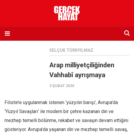
Anasayfa
SELÇUK TÜRKYILMAZ
Hakkımızda
Arap milliyetçiliğinden
Künye
Vahhabî ayrışmaya
İletişim
3 ŞUBAT 2020
Abone olmak istiyorum
Satış noktası listesi
Filistin’e uygulanmak istenen ‘yüzyılın barışı’, Avrupa’da
Eksik sayıların temini
‘Yüzyıl Savaşları’ ile modern bir çehre kazanan din ve
Sosyal Medya
mezhep temelli bölünme, rekabet ve savaşın devam ettiğini
Twitter
gösteriyor. Avrupa’da yaşanan din ve mezhep temelli savaş,