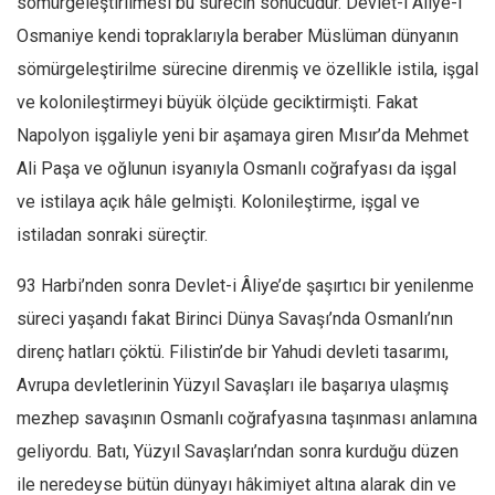
sömürgeleştirilmesi bu sürecin sonucudur. Devlet-i Aliye-i
Osmaniye kendi topraklarıyla beraber Müslüman dünyanın
Mehmet Ali Tekin
sömürgeleştirilme sürecine direnmiş ve özellikle istila, işgal
Abir E. Nahas
ve kolonileştirmeyi büyük ölçüde geciktirmişti. Fakat
Amina S. Jenenkovic
Napolyon işgaliyle yeni bir aşamaya giren Mısır’da Mehmet
Bağdagül Öz
Ali Paşa ve oğlunun isyanıyla Osmanlı coğrafyası da işgal
Esra Elönü
ve istilaya açık hâle gelmişti. Kolonileştirme, işgal ve
» Yazar arşivi
istiladan sonraki süreçtir.
Bu Sayı
93 Harbi’nden sonra Devlet-i Âliye’de şaşırtıcı bir yenilenme
Tüm Sayılar
süreci yaşandı fakat Birinci Dünya Savaşı’nda Osmanlı’nın
Kategoriler
direnç hatları çöktü. Filistin’de bir Yahudi devleti tasarımı,
Kültür Sanat
Avrupa devletlerinin Yüzyıl Savaşları ile başarıya ulaşmış
Kitap
mezhep savaşının Osmanlı coğrafyasına taşınması anlamına
Karisi kitap sualleri
geliyordu. Batı, Yüzyıl Savaşları’ndan sonra kurduğu düzen
ile neredeyse bütün dünyayı hâkimiyet altına alarak din ve
7 soruda bu hafta