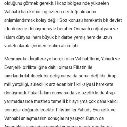
Amerika
olduğunu görmek gerekir. Hicaz bölgesinde yükselen
Avustralya
Vahhabî hareketini İngilizlerin desteği olmadan
anlamlandırmak kolay değil. Söz konusu hareketin bir devlet
Tarih
ideolojisine dönüşmesiyle beraber Osmanlı coğrafyası ve
Düşünce
İslam dünyası hem büyük bir darbe yemiş hem de uzun
Dosyalar
vadeli olarak içeriden teslim alınmıştır.
Meşruiyetini İngiltere’ye borçlu olan Vahhabîlerin, Yahudi ve
Evanjelik birlikteliğine dâhil olması Filistin ile
sınırlandırılabilecek bir gelişme ya da sorun değildir. Arap
milliyetçiliği, süreklilik arz eden bir fikrî-siyasî harekete
dönüşmedi. Fakat İslam dünyasında ve özellikle de Arap
yarımadasında mezhep temelli bir ayrışma çok daha kalıcı
sonuçlar doğurabilecektir. Filistinliler Yahudi, Evanjelik ve
Vahhabî anlaşmasının sonuçlarını yaşıyor. Bunun da
Avrupalılar açısından önemli bir sorun olarak görülmesi