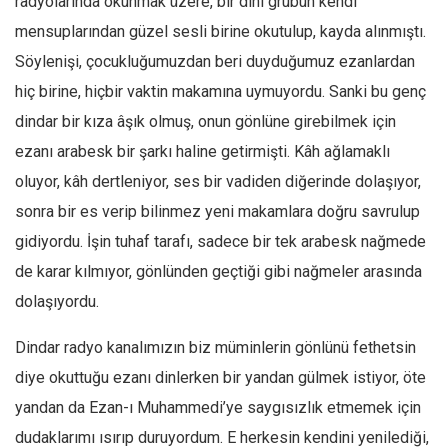
radyolarında okunmak üzere, bir dini grubun kendi
Ekonomi
mensuplarından güzel sesli birine okutulup, kayda alınmıştı.
Spor
Söylenişi, çocukluğumuzdan beri duyduğumuz ezanlardan
hiç birine, hiçbir vaktin makamına uymuyordu. Sanki bu genç
Manzara
dindar bir kıza âşık olmuş, onun gönlüne girebilmek için
Sağlık
ezanı arabesk bir şarkı haline getirmişti. Kâh ağlamaklı
Gıda-Beslenme
oluyor, kâh dertleniyor, ses bir vadiden diğerinde dolaşıyor,
Hayat
sonra bir es verip bilinmez yeni makamlara doğru savrulup
Türkiye
gidiyordu. İşin tuhaf tarafı, sadece bir tek arabesk nağmede
Siyaset
de karar kılmıyor, gönlünden geçtiği gibi nağmeler arasında
Dünya
dolaşıyordu.
Avrupa
Dindar radyo kanalımızın biz müminlerin gönlünü fethetsin
Asya
diye okuttuğu ezanı dinlerken bir yandan gülmek istiyor, öte
Afrika
yandan da Ezan-ı Muhammedi’ye saygısızlık etmemek için
İslam Dünyası
dudaklarımı ısırıp duruyordum. E herkesin kendini yenilediği,