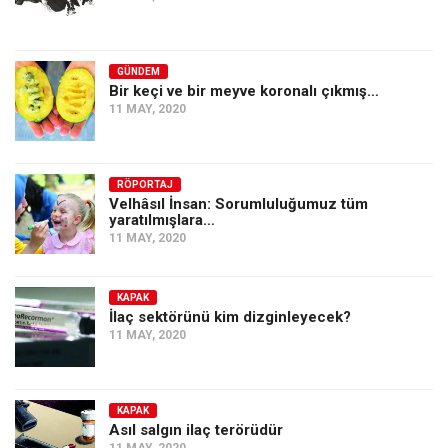
GÜNDEM
Bir keçi ve bir meyve koronalı çıkmış…
11 MAY, 2020
RÖPORTAJ
Velhâsıl İnsan: Sorumluluğumuz tüm
yaratılmışlara…
11 MAY, 2020
KAPAK
İlaç sektörünü kim dizginleyecek?
11 MAY, 2020
KAPAK
Asıl salgın ilaç terörüdür