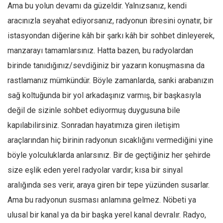
Facebook
Ama bu yolun devamı da güzeldir. Yalnızsanız, kendi
aracınızla seyahat ediyorsanız, radyonun ibresini oynatır, bir
Instagram
istasyondan diğerine kâh bir şarkı kâh bir sohbet dinleyerek,
YouTube
manzarayı tamamlarsınız. Hatta bazen, bu radyolardan
Editörden
birinde tanıdığınız/sevdiğiniz bir yazarın konuşmasına da
Yazarlar
rastlamanız mümkündür. Böyle zamanlarda, sanki arabanızın
Kemal Özer
sağ koltuğunda bir yol arkadaşınız varmış, bir başkasıyla
Mahmut Toptaş
değil de sizinle sohbet ediyormuş duygusuna bile
Yvonne Ridley
kapılabilirsiniz. Sonradan hayatımıza giren iletişim
araçlarından hiç birinin radyonun sıcaklığını vermediğini yine
Barış Tarımcıoğlu
böyle yolculuklarda anlarsınız. Bir de geçtiğiniz her şehirde
Ömer Kayani
size eşlik eden yerel radyolar vardır; kısa bir sinyal
Yusuf Armağan
aralığında ses verir, araya giren bir tepe yüzünden susarlar.
Hasanali Yıldırım
Ama bu radyonun susması anlamına gelmez. Nöbeti ya
Leyla Şerif Emin
ulusal bir kanal ya da bir başka yerel kanal devralır. Radyo,
Selçuk Türkyılmaz