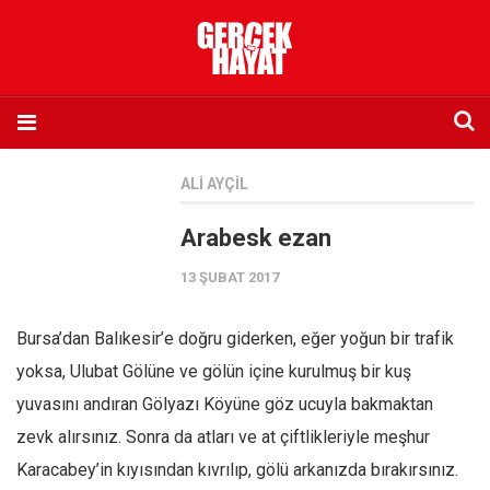
Anasayfa
ALI AYÇIL
Hakkımızda
Arabesk ezan
Künye
13 ŞUBAT 2017
İletişim
Abone olmak istiyorum
Bursa’dan Balıkesir’e doğru giderken, eğer yoğun bir trafik
Satış noktası listesi
yoksa, Ulubat Gölüne ve gölün içine kurulmuş bir kuş
Eksik sayıların temini
yuvasını andıran Gölyazı Köyüne göz ucuyla bakmaktan
Sosyal Medya
zevk alırsınız. Sonra da atları ve at çiftlikleriyle meşhur
Twitter
Karacabey’in kıyısından kıvrılıp, gölü arkanızda bırakırsınız.