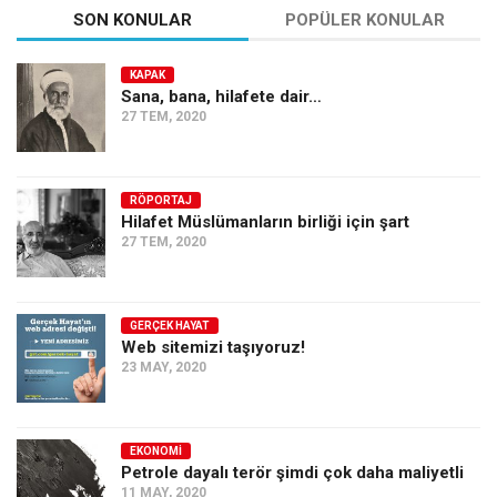
SON KONULAR
POPÜLER KONULAR
KAPAK
Sana, bana, hilafete dair…
27 TEM, 2020
RÖPORTAJ
Hilafet Müslümanların birliği için şart
27 TEM, 2020
GERÇEK HAYAT
Web sitemizi taşıyoruz!
23 MAY, 2020
EKONOMI
Petrole dayalı terör şimdi çok daha maliyetli
11 MAY, 2020