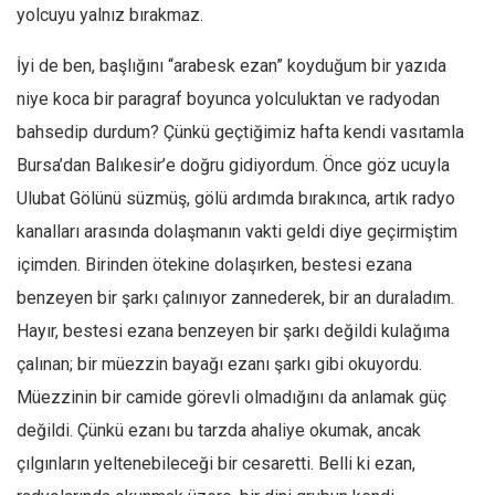
yolcuyu yalnız bırakmaz.
Mehmet Ali Tekin
İyi de ben, başlığını “arabesk ezan” koyduğum bir yazıda
Abir E. Nahas
niye koca bir paragraf boyunca yolculuktan ve radyodan
Amina S. Jenenkovic
bahsedip durdum? Çünkü geçtiğimiz hafta kendi vasıtamla
Bağdagül Öz
Bursa’dan Balıkesir’e doğru gidiyordum. Önce göz ucuyla
Esra Elönü
Ulubat Gölünü süzmüş, gölü ardımda bırakınca, artık radyo
» Yazar arşivi
kanalları arasında dolaşmanın vakti geldi diye geçirmiştim
Bu Sayı
içimden. Birinden ötekine dolaşırken, bestesi ezana
benzeyen bir şarkı çalınıyor zannederek, bir an duraladım.
Tüm Sayılar
Hayır, bestesi ezana benzeyen bir şarkı değildi kulağıma
Kategoriler
çalınan; bir müezzin bayağı ezanı şarkı gibi okuyordu.
Kültür Sanat
Müezzinin bir camide görevli olmadığını da anlamak güç
Kitap
değildi. Çünkü ezanı bu tarzda ahaliye okumak, ancak
Karisi kitap sualleri
çılgınların yeltenebileceği bir cesaretti. Belli ki ezan,
7 soruda bu hafta