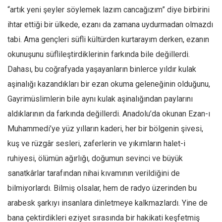
Amerika
“artık yeni şeyler söylemek lazım cancağızım” diye birbirini
Avustralya
ihtar ettiği bir ülkede, ezanı da zamana uydurmadan olmazdı
Tarih
tabi. Ama gençleri süfli kültürden kurtarayım derken, ezanın
Düşünce
okunuşunu süflileştirdiklerinin farkında bile değillerdi.
Dahası, bu coğrafyada yaşayanların binlerce yıldır kulak
Dosyalar
aşinalığı kazandıkları bir ezan okuma geleneğinin olduğunu,
Gayrimüslimlerin bile aynı kulak aşinalığından paylarını
aldıklarının da farkında değillerdi. Anadolu’da okunan Ezan-ı
Muhammedi’ye yüz yılların kaderi, her bir bölgenin şivesi,
kuş ve rüzgâr sesleri, zaferlerin ve yıkımların halet-i
ruhiyesi, ölümün ağırlığı, doğumun sevinci ve büyük
sanatkârlar tarafından nihai kıvamının verildiğini de
bilmiyorlardı. Bilmiş olsalar, hem de radyo üzerinden bu
arabesk şarkıyı insanlara dinletmeye kalkmazlardı. Yine de
bana çektirdikleri eziyet sırasında bir hakikati keşfetmiş