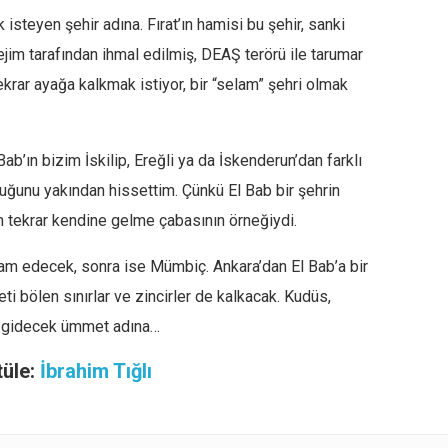
 isteyen şehir adına. Fırat’ın hamisi bu şehir, sanki
Rejim tarafından ihmal edilmiş, DEAŞ terörü ile tarumar
tekrar ayağa kalkmak istiyor, bir “selam” şehri olmak
b’ın bizim İskilip, Ereğli ya da İskenderun’dan farklı
uğunu yakından hissettim. Çünkü El Bab bir şehrin
n tekrar kendine gelme çabasının örneğiydi.
devam edecek, sonra ise Mümbiç. Ankara’dan El Bab’a bir
eti bölen sınırlar ve zincirler de kalkacak. Kudüs,
ol gidecek ümmet adına…
tüle:
İbrahim Tığlı