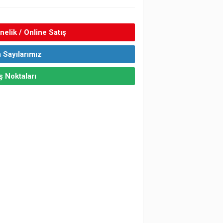
elik / Online Satış
 Sayılarımız
ş Noktaları