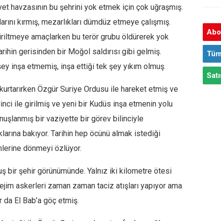
et havzasının bu şehrini yok etmek için çok uğraşmış.
rını kırmış, mezarlıkları dümdüz etmeye çalışmış.
Abon
diriltmeye amaçlarken bu terör grubu öldürerek yok
ihin gerisinden bir Moğol saldırısı gibi gelmiş.
Tüm
ey inşa etmemiş, inşa ettiği tek şey yıkım olmuş.
Satı
urtarırken Özgür Suriye Ordusu ile hareket etmiş ve
inci ile girilmiş ve yeni bir Kudüs inşa etmenin yolu
uşlanmış bir vaziyette bir görev bilinciyle
arına bakıyor. Tarihin hep öcünü almak istediği
ünlerine dönmeyi özlüyor.
uş bir şehir görünümünde. Yalnız iki kilometre ötesi
Rejim askerleri zaman zaman taciz atışları yapıyor ama
r da El Bab’a göç etmiş.