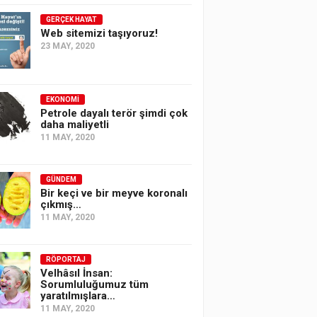
GERÇEK HAYAT
Web sitemizi taşıyoruz!
23 MAY, 2020
EKONOMI
Petrole dayalı terör şimdi çok
daha maliyetli
11 MAY, 2020
GÜNDEM
Bir keçi ve bir meyve koronalı
çıkmış…
11 MAY, 2020
RÖPORTAJ
Velhâsıl İnsan:
Sorumluluğumuz tüm
yaratılmışlara…
11 MAY, 2020