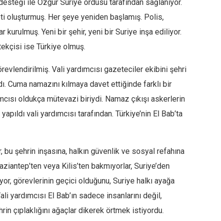
 desteği ile Özgür Suriye ordusu tarafından sağlanıyor.
eti oluşturmuş. Her şeye yeniden başlamış. Polis,
r kurulmuş. Yeni bir şehir, yeni bir Suriye inşa ediliyor.
ekçisi ise Türkiye olmuş.
örevlendirilmiş. Vali yardımcısı gazeteciler ekibini şehri
ı. Cuma namazını kılmaya davet ettiğinde farklı bir
ımcısı oldukça mütevazi biriydi. Namaz çıkışı askerlerin
apıldı vali yardımcısı tarafından. Türkiye’nin El Bab’ta
r, bu şehrin inşasına, halkın güvenlik ve sosyal refahına
Gaziantep’ten veya Kilis’ten bakmıyorlar, Suriye’den
üyor, görevlerinin geçici olduğunu, Suriye halkı ayağa
ali yardımcısı El Bab’ın sadece insanlarını değil,
hrin çıplaklığını ağaçlar dikerek örtmek istiyordu.