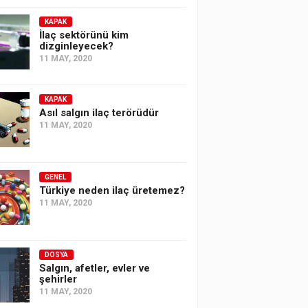
KAPAK
İlaç sektörünü kim
dizginleyecek?
11 MAY, 2020
KAPAK
Asıl salgın ilaç terörüdür
11 MAY, 2020
GENEL
Türkiye neden ilaç üretemez?
11 MAY, 2020
DOSYA
Salgın, afetler, evler ve
şehirler
11 MAY, 2020