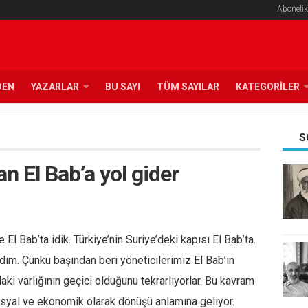
Abonelik
DEN
YAZARLAR
BU SAYI
TÜM SAYILAR
KATEGORILER
S
n El Bab’a yol gider
 El Bab’ta idik. Türkiye’nin Suriye’deki kapısı El Bab’ta.
dım. Çünkü başından beri yöneticilerimiz El Bab’ın
aki varlığının geçici olduğunu tekrarlıyorlar. Bu kavram
 sosyal ve ekonomik olarak dönüşü anlamına geliyor.