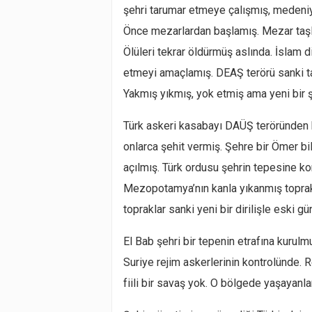
şehri tarumar etmeye çalışmış, medeniy
Önce mezarlardan başlamış. Mezar taşla
Ölüleri tekrar öldürmüş aslında. İslam 
etmeyi amaçlamış. DEAŞ terörü sanki tar
Yakmış yıkmış, yok etmiş ama yeni bir ş
Türk askeri kasabayı DAÜŞ teröründen k
onlarca şehit vermiş. Şehre bir Ömer bil
açılmış. Türk ordusu şehrin tepesine kon
Mezopotamya’nın kanla yıkanmış toprakl
topraklar sanki yeni bir dirilişle eski g
El Bab şehri bir tepenin etrafına kurulm
Suriye rejim askerlerinin kontrolünde. 
fiili bir savaş yok. O bölgede yaşayanla