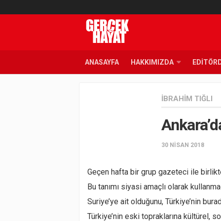
ANASAYFA
HAKKIMIZDA
EDITÖR
İBRAHIM TIĞLI
Ankara’da
30 NISAN 2018
Geçen hafta bir grup gazeteci ile birlikte
Bu tanımı siyasi amaçlı olarak kullanma
Suriye’ye ait olduğunu, Türkiye’nin burad
Türkiye’nin eski topraklarına kültürel,