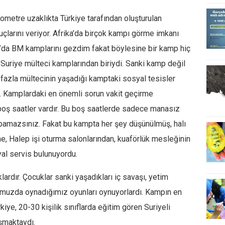
lometre uzaklıkta Türkiye tarafından oluşturulan
uçlarını veriyor. Afrika’da birçok kampı görme imkanı
n’da BM kamplarını gezdim fakat böylesine bir kamp hiç
Suriye mülteci kamplarından biriydi. Sanki kamp değil
azla mültecinin yaşadığı kamptaki sosyal tesisler
. Kamplardaki en önemli sorun vakit geçirme
boş saatler vardır. Bu boş saatlerde sadece manasız
amazsınız. Fakat bu kampta her şey düşünülmüş, halı
ne, Halep işi oturma salonlarından, kuaförlük mesleğinin
yal servis bulunuyordu.
ardır. Çocuklar sanki yaşadıkları iç savaşı, yetim
umuzda oynadığımız oyunları oynuyorlardı. Kampın en
kiye, 20-30 kişilik sınıflarda eğitim gören Suriyeli
aşmaktaydı.