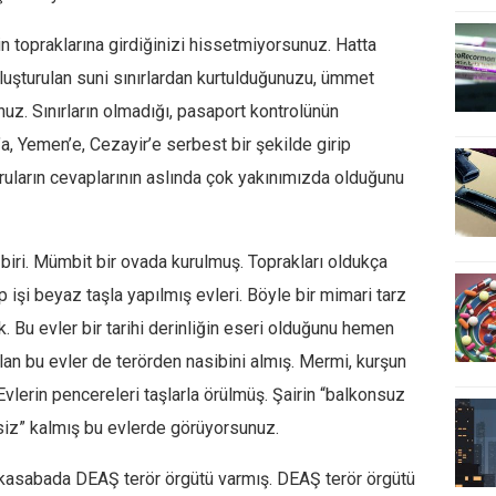
nin topraklarına girdiğinizi hissetmiyorsunuz. Hatta
oluşturulan suni sınırlardan kurtulduğunuzu, ümmet
uz. Sınırların olmadığı, pasaport kontrolünün
a, Yemen’e, Cezayir’e serbest bir şekilde girip
ruların cevaplarının aslında çok yakınımızda olduğunu
biri. Mümbit bir ovada kurulmuş. Toprakları oldukça
p işi beyaz taşla yapılmış evleri. Böyle bir mimari tarz
 Bu evler bir tarihi derinliğin eseri olduğunu hemen
alan bu evler de terörden nasibini almış. Mermi, kurşun
vlerin pencereleri taşlarla örülmüş. Şairin “balkonsuz
siz” kalmış bu evlerde görüyorsunuz.
 kasabada DEAŞ terör örgütü varmış. DEAŞ terör örgütü