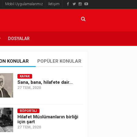
Mobil Uygulamalarımız
İletişim
DOSYALAR
ON KONULAR
POPÜLER KONULAR
KAPAK
Sana, bana, hilafete dair…
27 TEM, 2020
RÖPORTAJ
Hilafet Müslümanların birliği
için şart
27 TEM, 2020