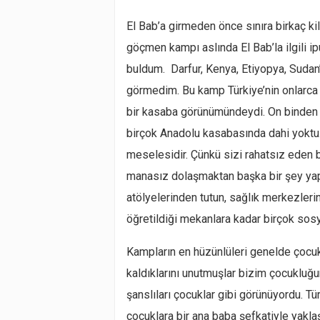
El Bab’a girmeden önce sınıra birkaç ki
göçmen kampı aslında El Bab’la ilgili ip
buldum. Darfur, Kenya, Etiyopya, Suda
görmedim. Bu kamp Türkiye’nin onlarca 
bir kasaba görünümündeydi. On binden f
birçok Anadolu kasabasında dahi yoktu
meselesidir. Çünkü sizi rahatsız eden 
manasız dolaşmaktan başka bir şey yap
atölyelerinden tutun, sağlık merkezleri
öğretildiği mekanlara kadar birçok sos
Kampların en hüzünlüleri genelde çocukl
kaldıklarını unutmuşlar bizim çocukluğ
şanslıları çocuklar gibi görünüyordu. Tür
çocuklara bir ana baba şefkatiyle yakl