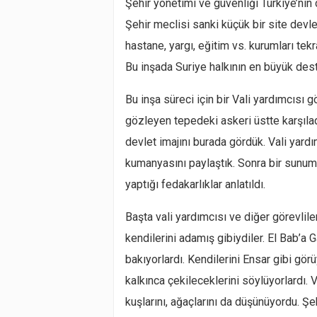
Şehir yönetimi ve güvenliği Türkiye’nin
Şehir meclisi sanki küçük bir site devl
hastane, yargı, eğitim vs. kurumları tekra
Bu inşada Suriye halkının en büyük dest
Bu inşa süreci için bir Vali yardımcısı g
gözleyen tepedeki askeri üstte karşılad
devlet imajını burada gördük. Vali yard
kumanyasını paylaştık. Sonra bir sunum y
yaptığı fedakarlıklar anlatıldı.
Başta vali yardımcısı ve diğer görevlile
kendilerini adamış gibiydiler. El Bab’a 
bakıyorlardı. Kendilerini Ensar gibi gör
kalkınca çekileceklerini söylüyorlardı. V
kuşlarını, ağaçlarını da düşünüyordu. Şe