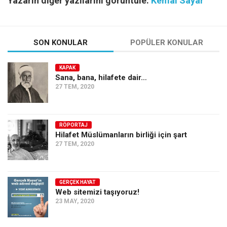
Yazarın diğer yazılarını görüntüle:
Kemal Sayar
SON KONULAR
POPÜLER KONULAR
KAPAK
Sana, bana, hilafete dair…
27 TEM, 2020
RÖPORTAJ
Hilafet Müslümanların birliği için şart
27 TEM, 2020
GERÇEK HAYAT
Web sitemizi taşıyoruz!
23 MAY, 2020