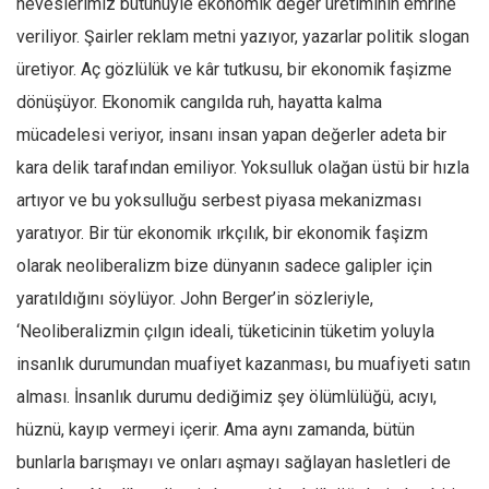
heveslerimiz bütünüyle ekonomik değer üretiminin emrine
Amerika
veriliyor. Şairler reklam metni yazıyor, yazarlar politik slogan
Avustralya
üretiyor. Aç gözlülük ve kâr tutkusu, bir ekonomik faşizme
Tarih
dönüşüyor. Ekonomik cangılda ruh, hayatta kalma
Düşünce
mücadelesi veriyor, insanı insan yapan değerler adeta bir
Dosyalar
kara delik tarafından emiliyor. Yoksulluk olağan üstü bir hızla
artıyor ve bu yoksulluğu serbest piyasa mekanizması
yaratıyor. Bir tür ekonomik ırkçılık, bir ekonomik faşizm
olarak neoliberalizm bize dünyanın sadece galipler için
yaratıldığını söylüyor. John Berger’in sözleriyle,
‘Neoliberalizmin çılgın ideali, tüketicinin tüketim yoluyla
insanlık durumundan muafiyet kazanması, bu muafiyeti satın
alması. İnsanlık durumu dediğimiz şey ölümlülüğü, acıyı,
hüznü, kayıp vermeyi içerir. Ama aynı zamanda, bütün
bunlarla barışmayı ve onları aşmayı sağlayan hasletleri de