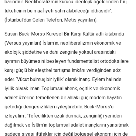
barındırır. Neoliberalizmin kurucu ideolojik öğelerinden biri,
tüketicinin bu muafiyeti satın alabileceği iddiasıdır’.
(İstanbul’dan Gelen Telefon, Metis yayınları).
Susan Buck-Morss Küresel Bir Karşı Kültür adlı kitabında
(Versus yayınları) İslam’ın, neoliberalizmin ekonomik ve
ekolojik şiddetine ve dahi zenginle yoksul arasındaki
ayrımın büyümesini besleyen fundamentalist ortodoksilere
karşı güçlü bir eleştirel tartışma imkânı verdiğinden söz
eder. ‘Vücut bulmuş bir iyilik’ olarak inanç. Eylem halinde
iyilik olarak iman. Toplumsal ahenk, eşitlik ve ekonomik
adalet üzerine temellenen bir ahlaki güç modern hayatın
getirdiği dengesizlikleri iyileştirebilir. Buck-Morss’u
izleyelim : ‘Tefecilikten uzak durmak, zenginliği yeniden
dağıtmak ve İslâm’ın toplumsal adalet inançlarını yansıtmak
sadece siyasi ittifaklar için değil bölgesel ekonomi için de