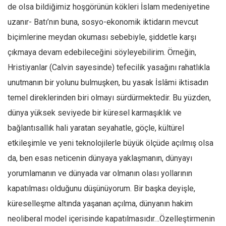
de olsa bildiğimiz hoşgörünün kökleri İslam medeniyetine
Mehmet Ali Tekin
uzanır- Batı’nın buna, sosyo-ekonomik iktidarın mevcut
Abir E. Nahas
biçimlerine meydan okuması sebebiyle, şiddetle karşı
Amina S. Jenenkovic
çıkmaya devam edebileceğini söyleyebilirim. Örneğin,
Bağdagül Öz
Hristiyanlar (Calvin sayesinde) tefecilik yasağını rahatlıkla
unutmanın bir yolunu bulmuşken, bu yasak İslâmi iktisadın
Esra Elönü
temel direklerinden biri olmayı sürdürmektedir. Bu yüzden,
» Yazar arşivi
dünya yüksek seviyede bir küresel karmaşıklık ve
Bu Sayı
bağlantısallık hali yaratan seyahatle, göçle, kültürel
Tüm Sayılar
etkileşimle ve yeni teknolojilerle büyük ölçüde açılmış olsa
Kategoriler
da, ben esas neticenin dünyaya yaklaşmanın, dünyayı
Kültür Sanat
yorumlamanın ve dünyada var olmanın olası yollarının
kapatılması olduğunu düşünüyorum. Bir başka deyişle,
Kitap
küreselleşme altında yaşanan açılma, dünyanın hakim
Karisi kitap sualleri
neoliberal model içerisinde kapatılmasıdır…Özelleştirmenin
7 soruda bu hafta