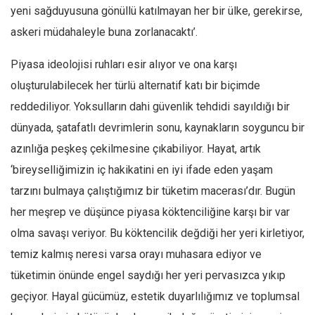
yeni sağduyusuna gönüllü katılmayan her bir ülke, gerekirse,
Ekonomi
askeri müdahaleyle buna zorlanacaktı’.
Spor
Piyasa ideolojisi ruhları esir alıyor ve ona karşı
Manzara
oluşturulabilecek her türlü alternatif katı bir biçimde
Sağlık
reddediliyor. Yoksulların dahi güvenlik tehdidi sayıldığı bir
Gıda-Beslenme
dünyada, şatafatlı devrimlerin sonu, kaynakların soyguncu bir
Hayat
azınlığa peşkeş çekilmesine çıkabiliyor. Hayat, artık
Türkiye
‘bireyselliğimizin iç hakikatini en iyi ifade eden yaşam
Siyaset
tarzını bulmaya çalıştığımız bir tüketim macerası’dır. Bugün
Dünya
her meşrep ve düşünce piyasa köktenciliğine karşı bir var
Avrupa
olma savaşı veriyor. Bu köktencilik değdiği her yeri kirletiyor,
Asya
temiz kalmış neresi varsa orayı muhasara ediyor ve
Afrika
tüketimin önünde engel saydığı her yeri pervasızca yıkıp
geçiyor. Hayal gücümüz, estetik duyarlılığımız ve toplumsal
İslam Dünyası