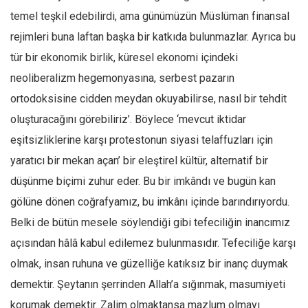
temel teşkil edebilirdi, ama günümüzün Müslüman finansal
rejimleri buna laftan başka bir katkıda bulunmazlar. Ayrıca bu
tür bir ekonomik birlik, küresel ekonomi içindeki
neoliberalizm hegemonyasına, serbest pazarın
ortodoksisine cidden meydan okuyabilirse, nasıl bir tehdit
oluşturacağını görebiliriz’. Böylece ‘mevcut iktidar
eşitsizliklerine karşı protestonun siyasi telaffuzları için
yaratıcı bir mekan açan’ bir eleştirel kültür, alternatif bir
düşünme biçimi zuhur eder. Bu bir imkândı ve bugün kan
gölüne dönen coğrafyamız, bu imkânı içinde barındırıyordu.
Belki de bütün mesele söylendiği gibi tefeciliğin inancımız
açısından hâlâ kabul edilemez bulunmasıdır. Tefeciliğe karşı
olmak, insan ruhuna ve güzelliğe katıksız bir inanç duymak
demektir. Şeytanın şerrinden Allah’a sığınmak, masumiyeti
korumak demektir. Zalim olmaktansa mazlum olmayı