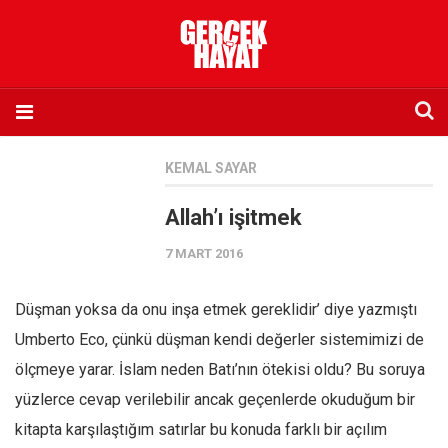
Anasayfa
KEMAL SAYAR
Hakkımızda
Allah’ı işitmek
Künye
7 MART 2016
İletişim
Abone olmak istiyorum
Düşman yoksa da onu inşa etmek gereklidir’ diye yazmıştı
Satış noktası listesi
Umberto Eco, çünkü düşman kendi değerler sistemimizi de
Eksik sayıların temini
ölçmeye yarar. İslam neden Batı’nın ötekisi oldu? Bu soruya
Sosyal Medya
yüzlerce cevap verilebilir ancak geçenlerde okuduğum bir
Twitter
kitapta karşılaştığım satırlar bu konuda farklı bir açılım