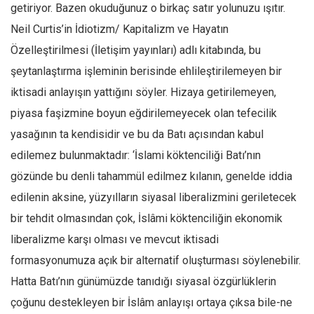
Facebook
getiriyor. Bazen okuduğunuz o birkaç satır yolunuzu ışıtır.
Neil Curtis’in İdiotizm/ Kapitalizm ve Hayatın
Instagram
Özelleştirilmesi (İletişim yayınları) adlı kitabında, bu
YouTube
şeytanlaştırma işleminin berisinde ehlileştirilemeyen bir
Editörden
iktisadi anlayışın yattığını söyler. Hizaya getirilemeyen,
Yazarlar
piyasa faşizmine boyun eğdirilemeyecek olan tefecilik
Kemal Özer
yasağının ta kendisidir ve bu da Batı açısından kabul
Mahmut Toptaş
edilemez bulunmaktadır: ‘İslami köktenciliği Batı’nın
Yvonne Ridley
gözünde bu denli tahammül edilmez kılanın, genelde iddia
edilenin aksine, yüzyılların siyasal liberalizmini geriletecek
Barış Tarımcıoğlu
bir tehdit olmasından çok, İslâmi köktenciliğin ekonomik
Ömer Kayani
liberalizme karşı olması ve mevcut iktisadi
Yusuf Armağan
formasyonumuza açık bir alternatif oluşturması söylenebilir.
Hasanali Yıldırım
Hatta Batı’nın günümüzde tanıdığı siyasal özgürlüklerin
Leyla Şerif Emin
çoğunu destekleyen bir İslâm anlayışı ortaya çıksa bile-ne
Selçuk Türkyılmaz