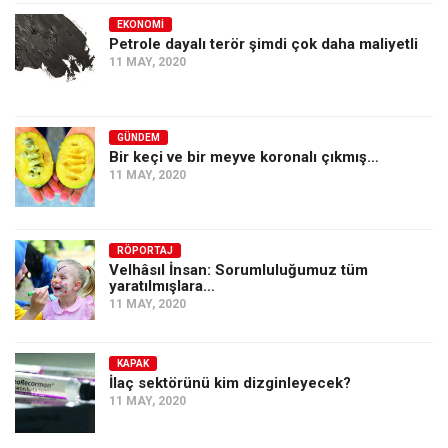
EKONOMI
Petrole dayalı terör şimdi çok daha maliyetli
11 MAY, 2020
GÜNDEM
Bir keçi ve bir meyve koronalı çıkmış…
11 MAY, 2020
RÖPORTAJ
Velhâsıl İnsan: Sorumluluğumuz tüm
yaratılmışlara…
11 MAY, 2020
KAPAK
İlaç sektörünü kim dizginleyecek?
11 MAY, 2020