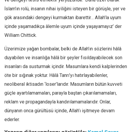
İslam’ın rolü, insanın nihai iyiliğini isteyen bir görüşle, yer ve
gök arasındaki dengeyi kurmaktan ibarettir… Allah’la uyum
içinde yaşamadıkça âlemle uyum içinde yaşayamayız’ der
William Chittick.
Üzerimize yağan bombalar, belki de Allah’ın sözlerini hâlâ
duyabilen ve insanlığa hâlâ bir şeyler fısıldayabilecek son
insanları da susturmak içindir. Masumlara kendi kalplerinden
öte bir sığınak yoktur. Hâlâ Tanrı’yı hatırlayabilenler,
neoliberal iktisadın ‘loser’larıdır. Masumların bütün kuvveti
güçle ayartılamamaları, parayla baştan çıkarılamamaları,
reklam ve propagandayla kandırılamamalarıdır. Onlar,
dünyanın onca gürültüsü içinde, Allah’ı işitmeye devam
ederler.