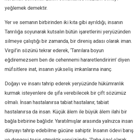
yeğlemek demektir.
Yer ve semanın birbirinden iki kıta gibi ayrıldığı, insanın
Tanrılığa soyunarak kutsalın bütün işaretlerini yeryüzünden
silmeye çalıştığı bir zamanda, bir direniş adası olarak iman.
Virgil’in sözünü tekrar ederek, ‘Tanrılara boyun
eğdiremezsem ben de cehennemi hararetlendiririm’ diyen
müfsitlere inat, insanın yükseliş imkanlarına inanç.
Doğayı ve insanı tahrip ederek yeryüzünde hükümranlık
kurmak isteyenlere de şifa verebilecek bir çift sözümüz
olmalı. İnsan hastalanırsa tabiat hastalanır, tabiat
hastalanırsa da insan. Küçük âlem ile büyük âlem ilahi bir
bağla birbirine bağlıdır. Yaratılmışlar arasında yalnızca insan
dünyayı tahrip edebilme gücüne sahiptir. İnsanın ödevi barış
ve dengeyi tesis etmektir yeryüzünde. ‘Daha özel olarak