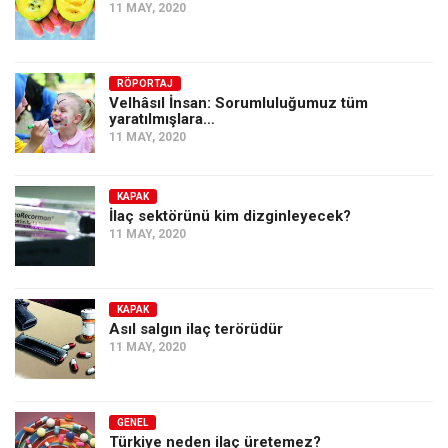
11 MAY, 2020
RÖPORTAJ
Velhâsıl İnsan: Sorumluluğumuz tüm
yaratılmışlara…
11 MAY, 2020
KAPAK
İlaç sektörünü kim dizginleyecek?
11 MAY, 2020
KAPAK
Asıl salgın ilaç terörüdür
11 MAY, 2020
GENEL
Türkiye neden ilaç üretemez?