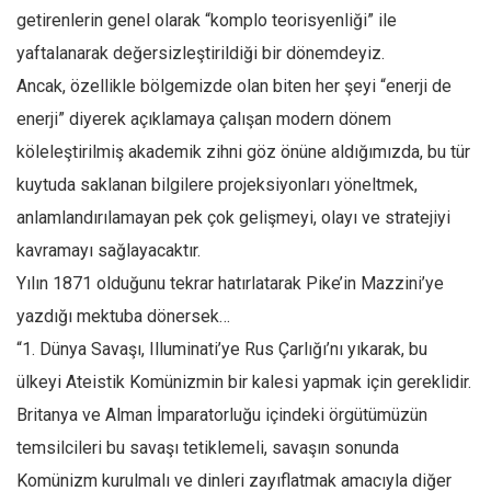
getirenlerin genel olarak “komplo teorisyenliği” ile
Ekonomi
yaftalanarak değersizleştirildiği bir dönemdeyiz.
Spor
Ancak, özellikle bölgemizde olan biten her şeyi “enerji de
Manzara
enerji” diyerek açıklamaya çalışan modern dönem
Sağlık
köleleştirilmiş akademik zihni göz önüne aldığımızda, bu tür
Gıda-Beslenme
kuytuda saklanan bilgilere projeksiyonları yöneltmek,
Hayat
anlamlandırılamayan pek çok gelişmeyi, olayı ve stratejiyi
Türkiye
kavramayı sağlayacaktır.
Siyaset
Yılın 1871 olduğunu tekrar hatırlatarak Pike’in Mazzini’ye
yazdığı mektuba dönersek…
Dünya
“1. Dünya Savaşı, Illuminati’ye Rus Çarlığı’nı yıkarak, bu
Avrupa
ülkeyi Ateistik Komünizmin bir kalesi yapmak için gereklidir.
Asya
Britanya ve Alman İmparatorluğu içindeki örgütümüzün
Afrika
temsilcileri bu savaşı tetiklemeli, savaşın sonunda
İslam Dünyası
Komünizm kurulmalı ve dinleri zayıflatmak amacıyla diğer