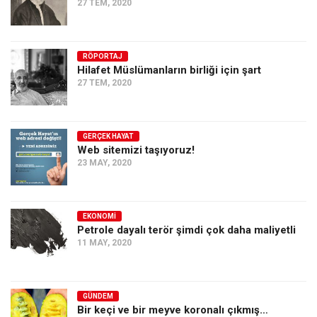
27 TEM, 2020
RÖPORTAJ
Hilafet Müslümanların birliği için şart
27 TEM, 2020
GERÇEK HAYAT
Web sitemizi taşıyoruz!
23 MAY, 2020
EKONOMI
Petrole dayalı terör şimdi çok daha maliyetli
11 MAY, 2020
GÜNDEM
Bir keçi ve bir meyve koronalı çıkmış…