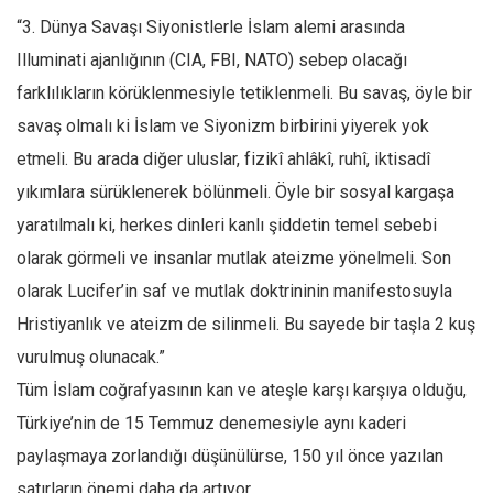
“3. Dünya Savaşı Siyonistlerle İslam alemi arasında
Illuminati ajanlığının (CIA, FBI, NATO) sebep olacağı
farklılıkların körüklenmesiyle tetiklenmeli. Bu savaş, öyle bir
savaş olmalı ki İslam ve Siyonizm birbirini yiyerek yok
etmeli. Bu arada diğer uluslar, fizikî ahlâkî, ruhî, iktisadî
yıkımlara sürüklenerek bölünmeli. Öyle bir sosyal kargaşa
yaratılmalı ki, herkes dinleri kanlı şiddetin temel sebebi
olarak görmeli ve insanlar mutlak ateizme yönelmeli. Son
olarak Lucifer’in saf ve mutlak doktrininin manifestosuyla
Hristiyanlık ve ateizm de silinmeli. Bu sayede bir taşla 2 kuş
vurulmuş olunacak.”
Tüm İslam coğrafyasının kan ve ateşle karşı karşıya olduğu,
Türkiye’nin de 15 Temmuz denemesiyle aynı kaderi
paylaşmaya zorlandığı düşünülürse, 150 yıl önce yazılan
satırların önemi daha da artıyor…