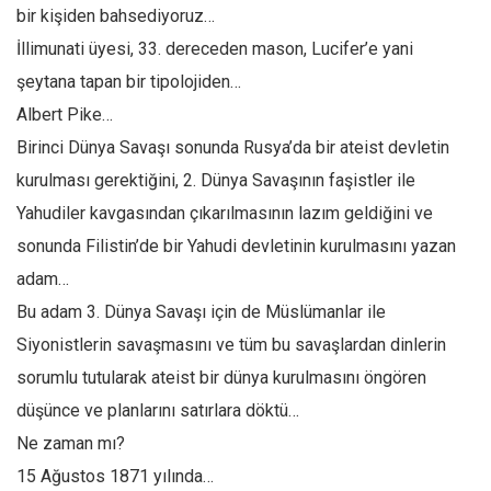
Facebook
bir kişiden bahsediyoruz…
Instagram
İllimunati üyesi, 33. dereceden mason, Lucifer’e yani
şeytana tapan bir tipolojiden…
YouTube
Albert Pike…
Editörden
Birinci Dünya Savaşı sonunda Rusya’da bir ateist devletin
Yazarlar
kurulması gerektiğini, 2. Dünya Savaşının faşistler ile
Kemal Özer
Yahudiler kavgasından çıkarılmasının lazım geldiğini ve
Mahmut Toptaş
sonunda Filistin’de bir Yahudi devletinin kurulmasını yazan
Yvonne Ridley
adam…
Barış Tarımcıoğlu
Bu adam 3. Dünya Savaşı için de Müslümanlar ile
Siyonistlerin savaşmasını ve tüm bu savaşlardan dinlerin
Ömer Kayani
sorumlu tutularak ateist bir dünya kurulmasını öngören
Yusuf Armağan
düşünce ve planlarını satırlara döktü…
Hasanali Yıldırım
Ne zaman mı?
Leyla Şerif Emin
15 Ağustos 1871 yılında…
Selçuk Türkyılmaz