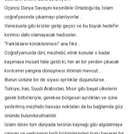
Üçüncü Dünya Savaşını kesinlikle Ortadoğu’da, İslam
coğrafyasında çıkarmayı planlıyorlar…
Venezuela gibi krizler gelip geçici ve bu büyük hedefin
kırıntısı dahi olamayacak hadiseler…
“Farklıkların körüklenmesi” ana fikir…
Coğrafyamızda dinî, mezhebî, etnik konular o kadar
kaşımaya müsait hâle geldi ki, her an bir yerden çıkacak
kıvılcımın yangına dönüşmesi ihtimali mevcut…
Bunun üstüne bir de siyasi ayrılıklar düşünülürse…
Türkiye, İran, Suudi Arabistan, Mısır gibi başat ülkelerin
gerek birbirleriyle, gerekse bölgesel ayrılıkları ve içine
yedirilmiş mezhebi hassas noktaları da bu bağlamda göz
önünde bulundurulmalıdır.
İslam dinini tüm dünyada terörün kaynağı gibi algılatmaya
çalışan ve yerkürenin belli bölümlerinden bunu başaran bir