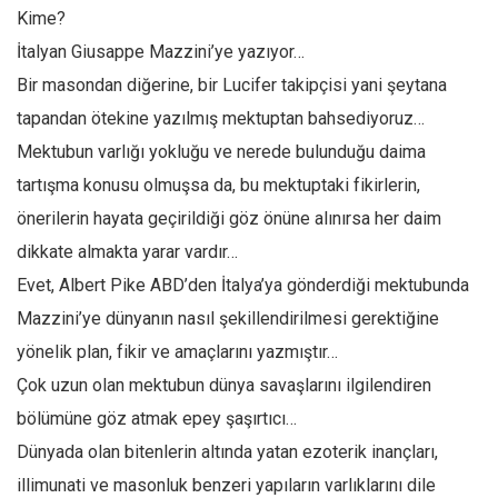
Kime?
Mehmet Ali Tekin
İtalyan Giusappe Mazzini’ye yazıyor…
Abir E. Nahas
Bir masondan diğerine, bir Lucifer takipçisi yani şeytana
Amina S. Jenenkovic
tapandan ötekine yazılmış mektuptan bahsediyoruz…
Bağdagül Öz
Mektubun varlığı yokluğu ve nerede bulunduğu daima
Esra Elönü
tartışma konusu olmuşsa da, bu mektuptaki fikirlerin,
önerilerin hayata geçirildiği göz önüne alınırsa her daim
» Yazar arşivi
dikkate almakta yarar vardır…
Bu Sayı
Evet, Albert Pike ABD’den İtalya’ya gönderdiği mektubunda
Tüm Sayılar
Mazzini’ye dünyanın nasıl şekillendirilmesi gerektiğine
Kategoriler
yönelik plan, fikir ve amaçlarını yazmıştır…
Kültür Sanat
Çok uzun olan mektubun dünya savaşlarını ilgilendiren
Kitap
bölümüne göz atmak epey şaşırtıcı…
Dünyada olan bitenlerin altında yatan ezoterik inançları,
Karisi kitap sualleri
illimunati ve masonluk benzeri yapıların varlıklarını dile
7 soruda bu hafta