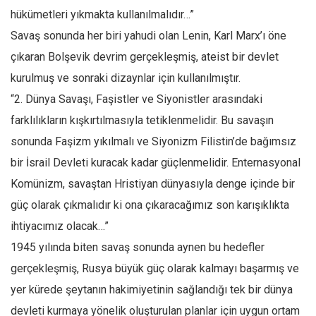
Amerika
hükümetleri yıkmakta kullanılmalıdır…”
Avustralya
Savaş sonunda her biri yahudi olan Lenin, Karl Marx’ı öne
Tarih
çıkaran Bolşevik devrim gerçekleşmiş, ateist bir devlet
Düşünce
kurulmuş ve sonraki dizaynlar için kullanılmıştır.
“2. Dünya Savaşı, Faşistler ve Siyonistler arasındaki
Dosyalar
farklılıkların kışkırtılmasıyla tetiklenmelidir. Bu savaşın
sonunda Faşizm yıkılmalı ve Siyonizm Filistin’de bağımsız
bir İsrail Devleti kuracak kadar güçlenmelidir. Enternasyonal
Komünizm, savaştan Hristiyan dünyasıyla denge içinde bir
güç olarak çıkmalıdır ki ona çıkaracağımız son karışıklıkta
ihtiyacımız olacak…”
1945 yılında biten savaş sonunda aynen bu hedefler
gerçekleşmiş, Rusya büyük güç olarak kalmayı başarmış ve
yer kürede şeytanın hakimiyetinin sağlandığı tek bir dünya
devleti kurmaya yönelik oluşturulan planlar için uygun ortam