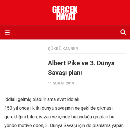
Anasayfa
ŞÜKRÜ KANBER
Hakkımızda
Albert Pike ve 3. Dünya
Künye
Savaşı planı
İletişim
11 ŞUBAT 2019
Abone olmak istiyorum
Satış noktası listesi
İddialı gelmiş olabilir ama evet iddialı…
Eksik sayıların temini
150 yıl önce ilk iki dünya savaşının ne şekilde çıkması
Sosyal Medya
gerektiğini bilen, yazan ve içinde bulunduğu grupları bu
Twitter
yönde motive eden, 3. Dünya Savaşı için de planlama yapan