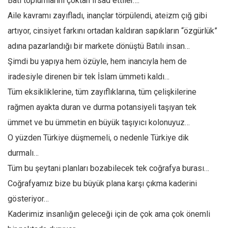
Batı toplumlarını çoktan ifsad ettiler….
Aile kavramı zayıfladı, inançlar törpülendi, ateizm çığ gibi
artıyor, cinsiyet farkını ortadan kaldıran sapıkların “özgürlük”
adına pazarlandığı bir markete dönüştü Batılı insan…
Şimdi bu yapıya hem özüyle, hem inancıyla hem de
iradesiyle direnen bir tek İslam ümmeti kaldı…
Tüm eksikliklerine, tüm zayıflıklarına, tüm çelişkilerine
rağmen ayakta duran ve durma potansiyeli taşıyan tek
ümmet ve bu ümmetin en büyük taşıyıcı kolonuyuz…
O yüzden Türkiye düşmemeli, o nedenle Türkiye dik
durmalı…
Tüm bu şeytani planları bozabilecek tek coğrafya burası…
Coğrafyamız bize bu büyük plana karşı çıkma kaderini
gösteriyor…
Kaderimiz insanlığın geleceği için de çok ama çok önemli