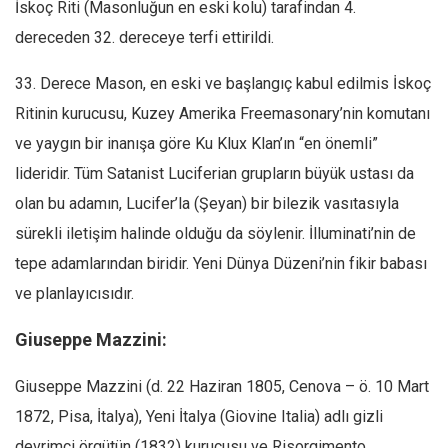
İskoç Riti (Masonluğun en eski kolu) tarafindan 4.
dereceden 32. dereceye terfi ettirildi.
33. Derece Mason, en eski ve başlangıç kabul edilmis İskoç
Ritinin kurucusu, Kuzey Amerika Freemasonary’nin komutanı
ve yaygın bir inanışa göre Ku Klux Klan’ın “en önemli”
lideridir. Tüm Satanist Luciferian grupların büyük ustası da
olan bu adamın, Lucifer’la (Şeyan) bir bilezik vasıtasıyla
sürekli iletişim halinde olduğu da söylenir. İlluminati’nin de
tepe adamlarından biridir. Yeni Dünya Düzeni’nin fikir babası
ve planlayıcısıdır.
Giuseppe Mazzini:
Giuseppe Mazzini (d. 22 Haziran 1805, Cenova – ö. 10 Mart
1872, Pisa, İtalya), Yeni İtalya (Giovine Italia) adlı gizli
devrimci örgütün (1832) kurucusu ve Risorgimento