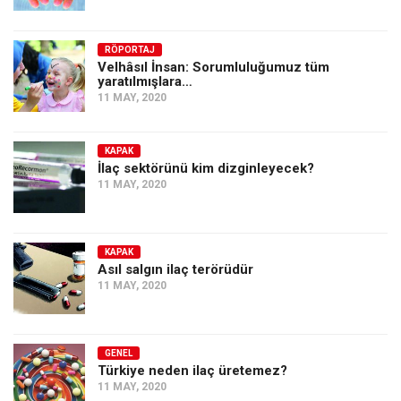
RÖPORTAJ
Velhâsıl İnsan: Sorumluluğumuz tüm
yaratılmışlara…
11 MAY, 2020
KAPAK
İlaç sektörünü kim dizginleyecek?
11 MAY, 2020
KAPAK
Asıl salgın ilaç terörüdür
11 MAY, 2020
GENEL
Türkiye neden ilaç üretemez?
11 MAY, 2020