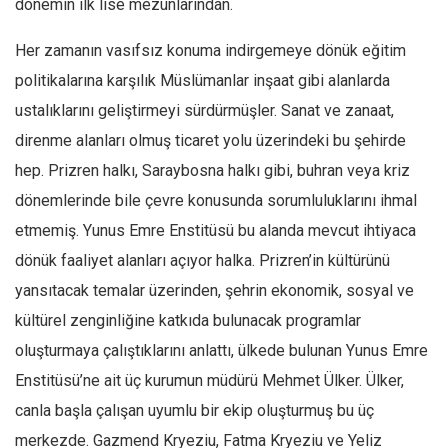
dönemin ilk lise mezunlarından.
Mehmet Ali Tekin
Her zamanın vasıfsız konuma indirgemeye dönük eğitim
Abir E. Nahas
politikalarına karşılık Müslümanlar inşaat gibi alanlarda
Amina S. Jenenkovic
ustalıklarını geliştirmeyi sürdürmüşler. Sanat ve zanaat,
Bağdagül Öz
direnme alanları olmuş ticaret yolu üzerindeki bu şehirde
Esra Elönü
hep. Prizren halkı, Saraybosna halkı gibi, buhran veya kriz
» Yazar arşivi
dönemlerinde bile çevre konusunda sorumluluklarını ihmal
etmemiş. Yunus Emre Enstitüsü bu alanda mevcut ihtiyaca
Bu Sayı
dönük faaliyet alanları açıyor halka. Prizren’in kültürünü
Tüm Sayılar
yansıtacak temalar üzerinden, şehrin ekonomik, sosyal ve
Kategoriler
kültürel zenginliğine katkıda bulunacak programlar
Kültür Sanat
oluşturmaya çalıştıklarını anlattı, ülkede bulunan Yunus Emre
Kitap
Enstitüsü’ne ait üç kurumun müdürü Mehmet Ülker. Ülker,
Karisi kitap sualleri
canla başla çalışan uyumlu bir ekip oluşturmuş bu üç
merkezde. Gazmend Kryeziu, Fatma Kryeziu ve Yeliz
7 soruda bu hafta