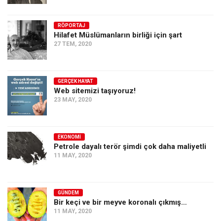
RÖPORTAJ
Hilafet Müslümanların birliği için şart
27 TEM, 2020
GERÇEK HAYAT
Web sitemizi taşıyoruz!
23 MAY, 2020
EKONOMI
Petrole dayalı terör şimdi çok daha maliyetli
11 MAY, 2020
GÜNDEM
Bir keçi ve bir meyve koronalı çıkmış…
11 MAY, 2020