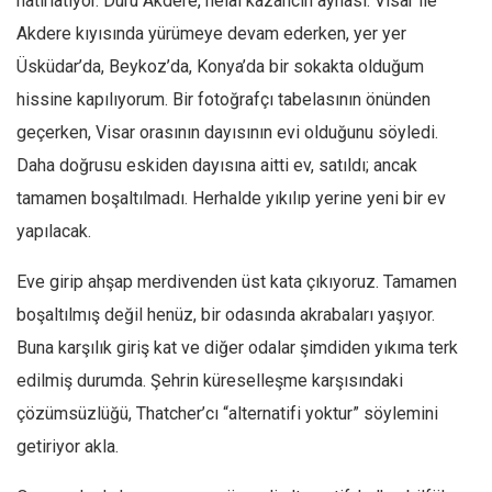
hatırlatıyor. Duru Akdere, helal kazancın aynası. Visar ile
Akdere kıyısında yürümeye devam ederken, yer yer
Üsküdar’da, Beykoz’da, Konya’da bir sokakta olduğum
hissine kapılıyorum. Bir fotoğrafçı tabelasının önünden
geçerken, Visar orasının dayısının evi olduğunu söyledi.
Daha doğrusu eskiden dayısına aitti ev, satıldı; ancak
tamamen boşaltılmadı. Herhalde yıkılıp yerine yeni bir ev
yapılacak.
Eve girip ahşap merdivenden üst kata çıkıyoruz. Tamamen
boşaltılmış değil henüz, bir odasında akrabaları yaşıyor.
Buna karşılık giriş kat ve diğer odalar şimdiden yıkıma terk
edilmiş durumda. Şehrin küreselleşme karşısındaki
çözümsüzlüğü, Thatcher’cı “alternatifi yoktur” söylemini
getiriyor akla.