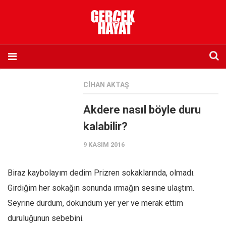
Anasayfa
CIHAN AKTAŞ
Hakkımızda
Akdere nasıl böyle duru
Künye
kalabilir?
İletişim
9 KASIM 2016
Abone olmak istiyorum
Satış noktası listesi
Biraz kaybolayım dedim Prizren sokaklarında, olmadı.
Eksik sayıların temini
Girdiğim her sokağın sonunda ırmağın sesine ulaştım.
Sosyal Medya
Seyrine durdum, dokundum yer yer ve merak ettim
Twitter
duruluğunun sebebini.