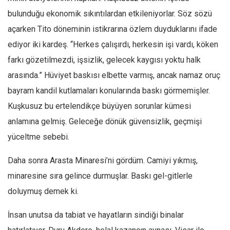
Amerika
bulunduğu ekonomik sıkıntılardan etkileniyorlar. Söz sözü
Avustralya
açarken Tito döneminin istikrarına özlem duyduklarını ifade
Tarih
ediyor iki kardeş. “Herkes çalışırdı, herkesin işi vardı, köken
Düşünce
farkı gözetilmezdi, işsizlik, gelecek kaygısı yoktu halk
Dosyalar
arasında.” Hüviyet baskısı elbette varmış, ancak namaz oruç
bayram kandil kutlamaları konularında baskı görmemişler.
Kuşkusuz bu ertelendikçe büyüyen sorunlar kümesi
anlamına gelmiş. Geleceğe dönük güvensizlik, geçmişi
yüceltme sebebi.
Daha sonra Arasta Minaresi’ni gördüm. Camiyi yıkmış,
minaresine sıra gelince durmuşlar. Baskı gel-gitlerle
doluymuş demek ki.
İnsan unutsa da tabiat ve hayatların sindiği binalar