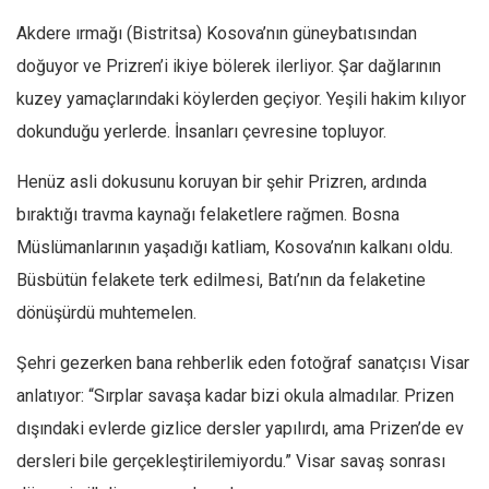
Facebook
Akdere ırmağı (Bistritsa) Kosova’nın güneybatısından
Instagram
doğuyor ve Prizren’i ikiye bölerek ilerliyor. Şar dağlarının
YouTube
kuzey yamaçlarındaki köylerden geçiyor. Yeşili hakim kılıyor
Editörden
dokunduğu yerlerde. İnsanları çevresine topluyor.
Yazarlar
Henüz asli dokusunu koruyan bir şehir Prizren, ardında
Kemal Özer
bıraktığı travma kaynağı felaketlere rağmen. Bosna
Mahmut Toptaş
Müslümanlarının yaşadığı katliam, Kosova’nın kalkanı oldu.
Yvonne Ridley
Büsbütün felakete terk edilmesi, Batı’nın da felaketine
Barış Tarımcıoğlu
dönüşürdü muhtemelen.
Ömer Kayani
Şehri gezerken bana rehberlik eden fotoğraf sanatçısı Visar
Yusuf Armağan
anlatıyor: “Sırplar savaşa kadar bizi okula almadılar. Prizen
Hasanali Yıldırım
dışındaki evlerde gizlice dersler yapılırdı, ama Prizen’de ev
Leyla Şerif Emin
dersleri bile gerçekleştirilemiyordu.” Visar savaş sonrası
Selçuk Türkyılmaz