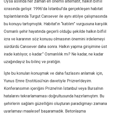
Oysa aslında her zaman en önemli alternatif, halkın bilfiil
icrasında gelişir. 1996’da İstanbul’da gerçekleşen habitat
toplantılarında Turgut Cansever ile aynı atölye çalışmasında
bu konuyu tartışmıştık. Habitat’ın “katılım” vurgusuna karşılık
Osmanlı şehir hayatında geçerli olduğu şekilde halkın bilfiil
icra ve kararının söz konusu olmasının önemini irdelemeyi
sürdürdü Cansever daha sonra. Halkın yapma girişimine üst
irade katılıyor, o kadar.” Osmanlılık mı? Ne kadar, ne kadar
uzağındayız bu bilinç ve pratiğin.
İşte bu konuları konuşmak ve daha fazlasını anlamak için,
Yunus Emre Enstitüsü’nün davetiyle Prizren’deyim.
Konferansımın içeriğini Prizne’nin İstanbul veya Bursa’nın
hatalarını tekrarlamaması doğrultusunda hazırlamıştım. Bu
şehirlerin sağlam güzelliğini oluşturan paradigmayı zamana
uyarlamayı maalesef başaramadık. Betonlaşma