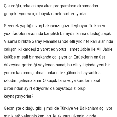
Çakıroğlu, arka arkaya akan programların aksamadan
Ekonomi
gerçekleşmesi için büyük emek sarf ediyorlar.
Spor
Manzara
Severek yaptığınız iş bakışınızı güzelleştiriyor. Telkari ve
Sağlık
yüz ifadeleri arasında karşılıklı bir aydınlanma oluştuğu açık.
Gıda-Beslenme
Visar’la birlikte Saray Mahallesi’nde elli yıldır telkari alanında
çalışan iki kardeşi ziyaret ediyoruz. İsmet Jable ile Ali Jable
Hayat
kulübe misali bir mekanda çalışıyorlar. Etrüsklerin en üst
Türkiye
düzeyine getirdiği söylenen sanat, bu elli yıl içinde yeni bir
Siyaset
yorum kazanmış olmalı onların tezgâhında; hayranlıkla
Dünya
izledim çalışmalarını. O küçük tane veya küreleri nasıl
Avrupa
birbirinden ayırt ediyorlar da büyüteçsiz, örüp
Asya
kaynaştırıyorlar?
Afrika
Geçmişte olduğu gibi şimdi de Türkiye ve Balkanlara açılıyor
İslam Dünyası
minik atölyelerinin kapıları. Kuşkusuz ülkenin içinde