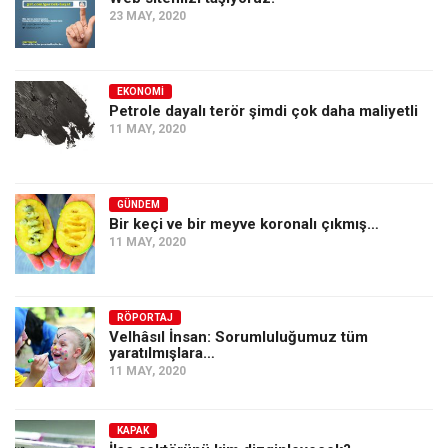
23 MAY, 2020
EKONOMI
Petrole dayalı terör şimdi çok daha maliyetli
11 MAY, 2020
GÜNDEM
Bir keçi ve bir meyve koronalı çıkmış…
11 MAY, 2020
RÖPORTAJ
Velhâsıl İnsan: Sorumluluğumuz tüm
yaratılmışlara…
11 MAY, 2020
KAPAK