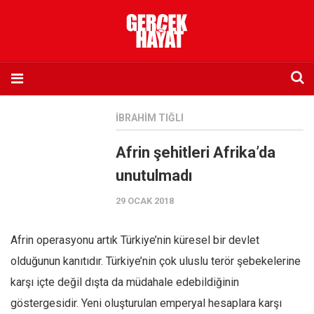
Anasayfa
İBRAHIM TIĞLI
Hakkımızda
Afrin şehitleri Afrika’da
Künye
unutulmadı
İletişim
29 OCAK 2018
Abone olmak istiyorum
Satış noktası listesi
Afrin operasyonu artık Türkiye’nin küresel bir devlet
Eksik sayıların temini
olduğunun kanıtıdır. Türkiye’nin çok uluslu terör şebekelerine
Sosyal Medya
karşı içte değil dışta da müdahale edebildiğinin
Twitter
göstergesidir. Yeni oluşturulan emperyal hesaplara karşı