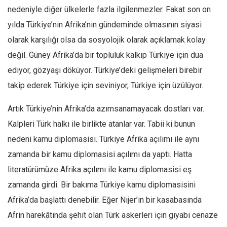
nedeniyle diğer ülkelerle fazla ilgilenmezler. Fakat son on
Mehmet Ali Tekin
yılda Türkiye’nin Afrika’nın gündeminde olmasının siyasi
Abir E. Nahas
olarak karşılığı olsa da sosyolojik olarak açıklamak kolay
Amina S. Jenenkovic
değil. Güney Afrika’da bir topluluk kalkıp Türkiye için dua
Bağdagül Öz
ediyor, gözyaşı döküyor. Türkiye’deki gelişmeleri birebir
Esra Elönü
takip ederek Türkiye için seviniyor, Türkiye için üzülüyor.
» Yazar arşivi
Artık Türkiye’nin Afrika’da azımsanamayacak dostları var.
Bu Sayı
Kalpleri Türk halkı ile birlikte atanlar var. Tabii ki bunun
Tüm Sayılar
nedeni kamu diplomasisi. Türkiye Afrika açılımı ile aynı
zamanda bir kamu diplomasisi açılımı da yaptı. Hatta
Kategoriler
literatürümüze Afrika açılımı ile kamu diplomasisi eş
Kültür Sanat
zamanda girdi. Bir bakıma Türkiye kamu diplomasisini
Kitap
Afrika’da başlattı denebilir. Eğer Nijer’in bir kasabasında
Karisi kitap sualleri
Afrin harekâtında şehit olan Türk askerleri için gıyabi cenaze
7 soruda bu hafta