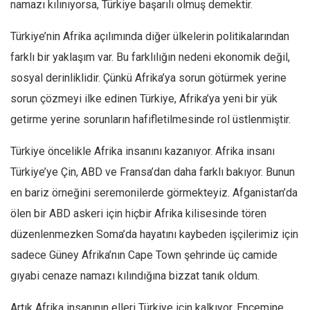
namazı kılınıyorsa, Türkiye başarılı olmuş demektir.
Ekonomi
Türkiye’nin Afrika açılımında diğer ülkelerin politikalarından
Spor
farklı bir yaklaşım var. Bu farklılığın nedeni ekonomik değil,
Manzara
sosyal derinliklidir. Çünkü Afrika’ya sorun götürmek yerine
Sağlık
sorun çözmeyi ilke edinen Türkiye, Afrika’ya yeni bir yük
Gıda-Beslenme
getirme yerine sorunların hafifletilmesinde rol üstlenmiştir.
Hayat
Türkiye öncelikle Afrika insanını kazanıyor. Afrika insanı
Türkiye
Türkiye’ye Çin, ABD ve Fransa’dan daha farklı bakıyor. Bunun
Siyaset
en bariz örneğini seremonilerde görmekteyiz. Afganistan’da
Dünya
ölen bir ABD askeri için hiçbir Afrika kilisesinde tören
Avrupa
düzenlenmezken Soma’da hayatını kaybeden işçilerimiz için
Asya
sadece Güney Afrika’nın Cape Town şehrinde üç camide
Afrika
gıyabi cenaze namazı kılındığına bizzat tanık oldum.
İslam Dünyası
Artık Afrika insanının elleri Türkiye için kalkıyor. Encemine