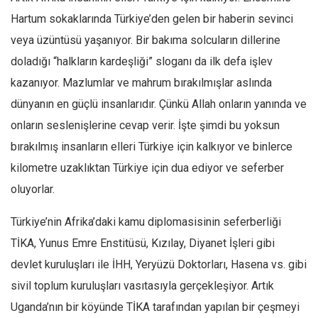
Amerika
Hartum sokaklarında Türkiye’den gelen bir haberin sevinci
Avustralya
veya üzüntüsü yaşanıyor. Bir bakıma solcuların dillerine
Tarih
doladığı “halkların kardeşliği” sloganı da ilk defa işlev
Düşünce
kazanıyor. Mazlumlar ve mahrum bırakılmışlar aslında
Dosyalar
dünyanın en güçlü insanlarıdır. Çünkü Allah onların yanında ve
onların seslenişlerine cevap verir. İşte şimdi bu yoksun
bırakılmış insanların elleri Türkiye için kalkıyor ve binlerce
kilometre uzaklıktan Türkiye için dua ediyor ve seferber
oluyorlar.
Türkiye’nin Afrika’daki kamu diplomasisinin seferberliği
TİKA, Yunus Emre Enstitüsü, Kızılay, Diyanet İşleri gibi
devlet kuruluşları ile İHH, Yeryüzü Doktorları, Hasena vs. gibi
sivil toplum kuruluşları vasıtasıyla gerçekleşiyor. Artık
Uganda’nın bir köyünde TİKA tarafından yapılan bir çeşmeyi