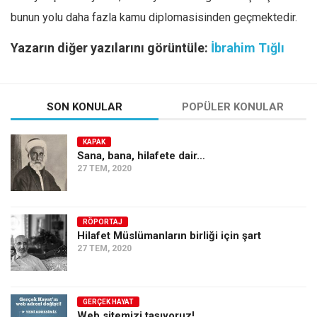
bunun yolu daha fazla kamu diplomasisinden geçmektedir.
Yazarın diğer yazılarını görüntüle:
İbrahim Tığlı
SON KONULAR
POPÜLER KONULAR
KAPAK
Sana, bana, hilafete dair…
27 TEM, 2020
RÖPORTAJ
Hilafet Müslümanların birliği için şart
27 TEM, 2020
GERÇEK HAYAT
Web sitemizi taşıyoruz!