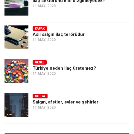
İlaç sektörünü kim dizginleyecek?
11 MAY, 2020
KAPAK
Asıl salgın ilaç terörüdür
11 MAY, 2020
GENEL
Türkiye neden ilaç üretemez?
11 MAY, 2020
DOSYA
Salgın, afetler, evler ve şehirler
11 MAY, 2020