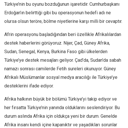
Facebook
Türkiye’nin bu oyunu bozduğunun işaretidir. Cumhurbaşkanı
Instagram
Erdoğan’ın belirttiği gibi bu operasyonun hedefi adı ne
olursa olsun teröre, bölme niyetlerine karşı milli bir cevaptır.
YouTube
Editörden
Afrin operasyonu başladığından beri özellikle Afrikalılardan
Yazarlar
destek haberlerini görüyoruz. Nijer, Çad, Güney Afrika,
Sudan, Senegal, Kenya, Burkina Faso gibi ülkelerden
Kemal Özer
Türkiye’ye destek mesajları geliyor. Çad’da, Sudan’da sabah
Mahmut Toptaş
namazı sonrası camilerde Fetih sureleri okunuyor. Güney
Yvonne Ridley
Afrikalı Müslümanlar sosyal medya aracılığı ile Türkiye’ye
Barış Tarımcıoğlu
desteklerini ifade ediyor.
Ömer Kayani
Afrika halkının büyük bir bölümü Türkiye’yi takip ediyor ve
Yusuf Armağan
her fırsatta Türkiye’nin yanında olduklarını seslendiriyor. Bu
Hasanali Yıldırım
durum aslında Afrika için oldukça yeni bir durum. Genelde
Leyla Şerif Emin
Afrika insanı kendi içine kapanıktır ve yaşadıkları sorunlar
Selçuk Türkyılmaz