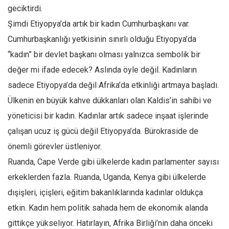
geciktirdi.
Mehmet Ali Tekin
Şimdi Etiyopya’da artık bir kadın Cumhurbaşkanı var.
Abir E. Nahas
Cumhurbaşkanlığı yetkisinin sınırlı olduğu Etiyopya’da
Amina S. Jenenkovic
“kadın” bir devlet başkanı olması yalnızca sembolik bir
Bağdagül Öz
değer mi ifade edecek? Aslında öyle değil. Kadınların
Esra Elönü
sadece Etiyopya’da değil Afrika’da etkinliği artmaya başladı.
Ülkenin en büyük kahve dükkanları olan Kaldis’in sahibi ve
» Yazar arşivi
yöneticisi bir kadın. Kadınlar artık sadece inşaat işlerinde
Bu Sayı
çalışan ucuz iş gücü değil Etiyopya’da. Bürokraside de
Tüm Sayılar
önemli görevler üstleniyor.
Kategoriler
Ruanda, Cape Verde gibi ülkelerde kadın parlamenter sayısı
Kültür Sanat
erkeklerden fazla. Ruanda, Uganda, Kenya gibi ülkelerde
Kitap
dışişleri, içişleri, eğitim bakanlıklarında kadınlar oldukça
etkin. Kadın hem politik sahada hem de ekonomik alanda
Karisi kitap sualleri
gittikçe yükseliyor. Hatırlayın, Afrika Birliği’nin daha önceki
7 soruda bu hafta