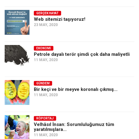
GERÇEK HAYAT
Web sitemizi taşıyoruz!
23 MAY, 2020
EKONOMI
Petrole dayalı terör şimdi çok daha maliyetli
11 MAY, 2020
GÜNDEM
Bir keçi ve bir meyve koronalı çıkmış…
11 MAY, 2020
RÖPORTAJ
Velhâsıl İnsan: Sorumluluğumuz tüm
yaratılmışlara…
11 MAY, 2020