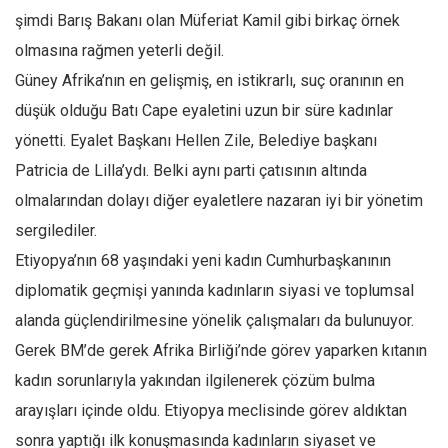
Amerika
şimdi Barış Bakanı olan Müferiat Kamil gibi birkaç örnek
Avustralya
olmasına rağmen yeterli değil.
Tarih
Güney Afrika’nın en gelişmiş, en istikrarlı, suç oranının en
Düşünce
düşük olduğu Batı Cape eyaletini uzun bir süre kadınlar
yönetti. Eyalet Başkanı Hellen Zile, Belediye başkanı
Dosyalar
Patricia de Lilla’ydı. Belki aynı parti çatısının altında
olmalarından dolayı diğer eyaletlere nazaran iyi bir yönetim
sergilediler.
Etiyopya’nın 68 yaşındaki yeni kadın Cumhurbaşkanının
diplomatik geçmişi yanında kadınların siyasi ve toplumsal
alanda güçlendirilmesine yönelik çalışmaları da bulunuyor.
Gerek BM’de gerek Afrika Birliği’nde görev yaparken kıtanın
kadın sorunlarıyla yakından ilgilenerek çözüm bulma
arayışları içinde oldu. Etiyopya meclisinde görev aldıktan
sonra yaptığı ilk konuşmasında kadınların siyaset ve