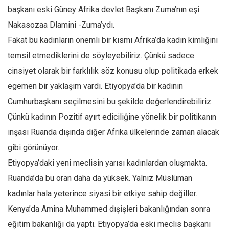
başkanı eski Güney Afrika devlet Başkanı Zuma’nın eşi
Ekonomi
Nakasozaa Dlamini -Zuma’ydı.
Spor
Fakat bu kadınların önemli bir kısmı Afrika’da kadın kimliğini
Manzara
temsil etmediklerini de söyleyebiliriz. Çünkü sadece
Sağlık
cinsiyet olarak bir farklılık söz konusu olup politikada erkek
Gıda-Beslenme
egemen bir yaklaşım vardı. Etiyopya’da bir kadının
Hayat
Cumhurbaşkanı seçilmesini bu şekilde değerlendirebiliriz.
Türkiye
Çünkü kadının Pozitif ayırt ediciliğine yönelik bir politikanın
Siyaset
inşası Ruanda dışında diğer Afrika ülkelerinde zaman alacak
gibi görünüyor.
Dünya
Etiyopya’daki yeni meclisin yarısı kadınlardan oluşmakta.
Avrupa
Ruanda’da bu oran daha da yüksek. Yalnız Müslüman
Asya
kadınlar hala yeterince siyasi bir etkiye sahip değiller.
Afrika
Kenya’da Amina Muhammed dışişleri bakanlığından sonra
İslam Dünyası
eğitim bakanlığı da yaptı. Etiyopya’da eski meclis başkanı