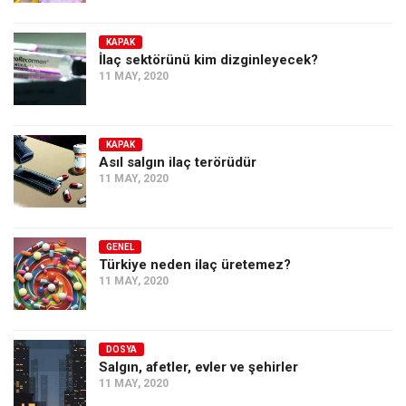
KAPAK
İlaç sektörünü kim dizginleyecek?
11 MAY, 2020
KAPAK
Asıl salgın ilaç terörüdür
11 MAY, 2020
GENEL
Türkiye neden ilaç üretemez?
11 MAY, 2020
DOSYA
Salgın, afetler, evler ve şehirler
11 MAY, 2020