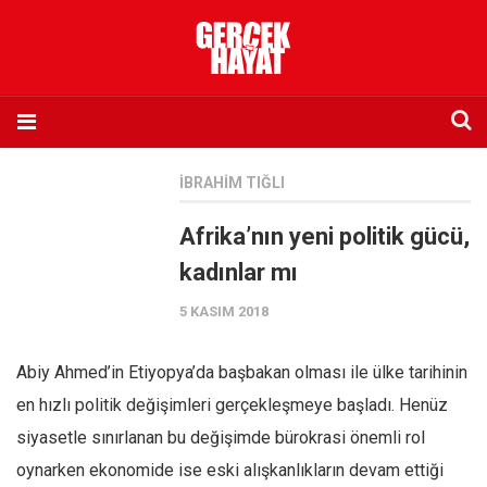
Anasayfa
İBRAHIM TIĞLI
Hakkımızda
Afrika’nın yeni politik gücü,
Künye
kadınlar mı
İletişim
5 KASIM 2018
Abone olmak istiyorum
Satış noktası listesi
Abiy Ahmed’in Etiyopya’da başbakan olması ile ülke tarihinin
Eksik sayıların temini
en hızlı politik değişimleri gerçekleşmeye başladı. Henüz
Sosyal Medya
siyasetle sınırlanan bu değişimde bürokrasi önemli rol
Twitter
oynarken ekonomide ise eski alışkanlıkların devam ettiği