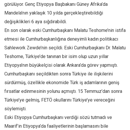
Facebook
görülüyor. Genç Etiyopya Başbakanı Güney Afrika’da
Instagram
Mandela’nın yaklaşık 10 yılda gerçekleştirebildiği
değişiklikleri 6 aya sığdırabildi.
YouTube
En son olarak eski Cumhurbaşkanı Malatu Teshome’nin istifa
Editörden
etmesi ile Cumhurbaşkanlığına deneyimli kadın politikacı
Yazarlar
Sahlework Zewde’nin seçildi. Eski Cumhurbaşkanı Dr. Malatu
Kemal Özer
Teshome, Türkiye’de tanınan bir isim olup uzun yıllar
Mahmut Toptaş
Etiyopya’nın büyükelçisi olarak Ankara’da görev yapmıştı.
Yvonne Ridley
Cumhurbaşkanı seçildikten sonra Türkiye ile ilişkilerini
Barış Tarımcıoğlu
sürdürmüş, özellikle ekonomide Türk iş adamlarının geniş
fırsatlar edinmesinin yolunu açmıştı. 15 Temmuz’dan sonra
Ömer Kayani
Türkiye’ye gelmiş, FETÖ okullarını Türkiye’ye vereceğini
Yusuf Armağan
söylemişti.
Hasanali Yıldırım
Eski Etiyopya Cumhurbaşkanı verdiği sözü tutmadı ve
Leyla Şerif Emin
Maarif’in Etiyopya’da faaliyetlerinin başlamasını bile
Selçuk Türkyılmaz