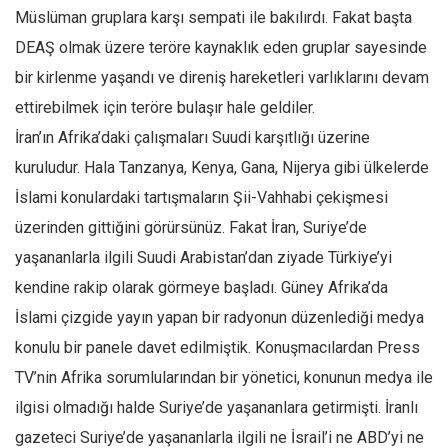
Amerika
Müslüman gruplara karşı sempati ile bakılırdı. Fakat başta
Avustralya
DEAŞ olmak üzere teröre kaynaklık eden gruplar sayesinde
Tarih
bir kirlenme yaşandı ve direniş hareketleri varlıklarını devam
Düşünce
ettirebilmek için teröre bulaşır hale geldiler.
İran’ın Afrika’daki çalışmaları Suudi karşıtlığı üzerine
Dosyalar
kuruludur. Hala Tanzanya, Kenya, Gana, Nijerya gibi ülkelerde
İslami konulardaki tartışmaların Şii-Vahhabi çekişmesi
üzerinden gittiğini görürsünüz. Fakat İran, Suriye’de
yaşananlarla ilgili Suudi Arabistan’dan ziyade Türkiye’yi
kendine rakip olarak görmeye başladı. Güney Afrika’da
İslami çizgide yayın yapan bir radyonun düzenlediği medya
konulu bir panele davet edilmiştik. Konuşmacılardan Press
TV’nin Afrika sorumlularından bir yönetici, konunun medya ile
ilgisi olmadığı halde Suriye’de yaşananlara getirmişti. İranlı
gazeteci Suriye’de yaşananlarla ilgili ne İsrail’i ne ABD’yi ne