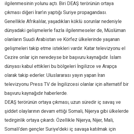
Facebook
ilgilenmesinin yolunu açtı. Biri DEAŞ terörünün ortaya
çıkması diğeri İran’ın yaptığı Suriye propagandası.
Instagram
Genellikle Afrikalılar, yaşadıkları köklü sorunlar nedeniyle
YouTube
dünyadaki gelişmelerle fazla ilgilenmeseler de, Müslüman
Editörden
olanların Suudi Arabistan ve Körfez ülkelerinde yaşanan
Yazarlar
gelişmeleri takip etme istekleri vardır. Katar televizyonu el
Kemal Özer
Cezire onlar için neredeyse bir başvuru kaynağıdır. İslam
Mahmut Toptaş
dünyası kabul ettikleri bu bölgeleri İngilizce ve Arapça
Yvonne Ridley
olarak takip ederler. Uluslararası yayın yapan İran
televizyonu Press TV de İngilizcesi olanlar için alternatif bir
Barış Tarımcıoğlu
başvuru kaynağıdır haberlerde.
Ömer Kayani
DEAŞ terörünün ortaya çıkması, uzun süredir iç savaş ve
Yusuf Armağan
şiddet olaylarının devam ettiği Somali, Nijerya gibi ülkelerde
Hasanali Yıldırım
tedirginlik ortaya çıkardı. Özellikle Nijerya, Nijer, Mali,
Leyla Şerif Emin
Somali’den gençler Suriye’deki iç savaşa katılmak için
Selçuk Türkyılmaz