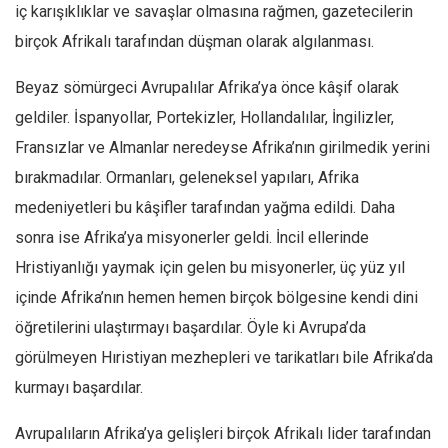
Facebook
iç karışıklıklar ve savaşlar olmasına rağmen, gazetecilerin
birçok Afrikalı tarafından düşman olarak algılanması.
Instagram
YouTube
Beyaz sömürgeci Avrupalılar Afrika’ya önce kâşif olarak
Editörden
geldiler. İspanyollar, Portekizler, Hollandalılar, İngilizler,
Fransızlar ve Almanlar neredeyse Afrika’nın girilmedik yerini
Yazarlar
bırakmadılar. Ormanları, geleneksel yapıları, Afrika
Kemal Özer
medeniyetleri bu kâşifler tarafından yağma edildi. Daha
Mahmut Toptaş
sonra ise Afrika’ya misyonerler geldi. İncil ellerinde
Yvonne Ridley
Hristiyanlığı yaymak için gelen bu misyonerler, üç yüz yıl
Barış Tarımcıoğlu
içinde Afrika’nın hemen hemen birçok bölgesine kendi dini
Ömer Kayani
öğretilerini ulaştırmayı başardılar. Öyle ki Avrupa’da
Yusuf Armağan
görülmeyen Hıristiyan mezhepleri ve tarikatları bile Afrika’da
Hasanali Yıldırım
kurmayı başardılar.
Leyla Şerif Emin
Avrupalıların Afrika’ya gelişleri birçok Afrikalı lider tarafından
Selçuk Türkyılmaz