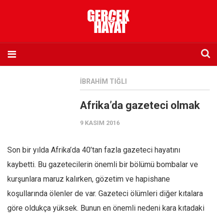
Anasayfa
İBRAHIM TIĞLI
Hakkımızda
Afrika’da gazeteci olmak
Künye
9 KASIM 2016
İletişim
Abone olmak istiyorum
Son bir yılda Afrika’da 40’tan fazla gazeteci hayatını
Satış noktası listesi
kaybetti. Bu gazetecilerin önemli bir bölümü bombalar ve
Eksik sayıların temini
kurşunlara maruz kalırken, gözetim ve hapishane
Sosyal Medya
koşullarında ölenler de var. Gazeteci ölümleri diğer kıtalara
Twitter
göre oldukça yüksek. Bunun en önemli nedeni kara kıtadaki