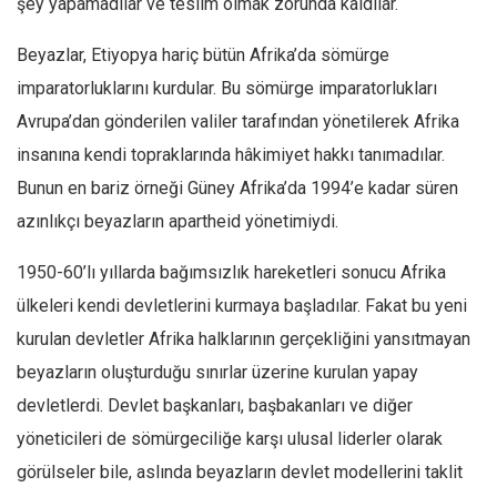
şey yapamadılar ve teslim olmak zorunda kaldılar.
Ekonomi
Beyazlar, Etiyopya hariç bütün Afrika’da sömürge
Spor
imparatorluklarını kurdular. Bu sömürge imparatorlukları
Manzara
Avrupa’dan gönderilen valiler tarafından yönetilerek Afrika
Sağlık
insanına kendi topraklarında hâkimiyet hakkı tanımadılar.
Gıda-Beslenme
Bunun en bariz örneği Güney Afrika’da 1994’e kadar süren
Hayat
azınlıkçı beyazların apartheid yönetimiydi.
Türkiye
1950-60’lı yıllarda bağımsızlık hareketleri sonucu Afrika
Siyaset
ülkeleri kendi devletlerini kurmaya başladılar. Fakat bu yeni
Dünya
kurulan devletler Afrika halklarının gerçekliğini yansıtmayan
Avrupa
beyazların oluşturduğu sınırlar üzerine kurulan yapay
Asya
devletlerdi. Devlet başkanları, başbakanları ve diğer
Afrika
yöneticileri de sömürgeciliğe karşı ulusal liderler olarak
İslam Dünyası
görülseler bile, aslında beyazların devlet modellerini taklit