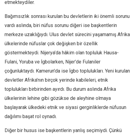
Amerika
etmekteydiler.
Avustralya
Bağımsızlık sonrası kurulan bu devletlerin iki önemli sorunu
Tarih
vardı aslında, biri nüfus sorunu diğeri ise başkentlerin
Düşünce
merkeze uzaklığıydı. Ulus devlet sürecini yaşamamış Afrika
Dosyalar
ülkelerinde nüfuslar çok değişken bir özellik
göstermekteydi. Nijerya’da hâkim olan topluluk Hausa-
Fulani, Yoruba ve İgbolarken, Nijer’de Fulaniler
çoğunluktaydı. Kamerun’da ise İgbo toplulukları. Yeni kurulan
devletler Afrika’nın birçok yerinde kabileleri, etnik
toplulukları birbirinden ayırdı. Bu durum aslında Afrika
ülkelerinin lehine gibi gözükse de aleyhine olmaya
başlayarak ülkedeki etnik ve siyasi gerginliklerde nüfusun
dağılımı başat rol oynadı.
Diğer bir husus ise başkentlerin yanlış seçimiydi. Çünkü