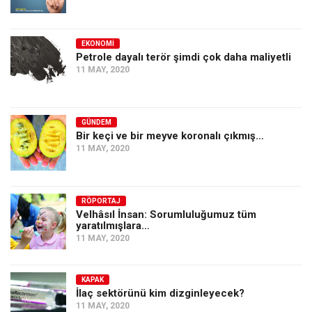
EKONOMI
Petrole dayalı terör şimdi çok daha maliyetli
11 MAY, 2020
GÜNDEM
Bir keçi ve bir meyve koronalı çıkmış…
11 MAY, 2020
RÖPORTAJ
Velhâsıl İnsan: Sorumluluğumuz tüm
yaratılmışlara…
11 MAY, 2020
KAPAK
İlaç sektörünü kim dizginleyecek?
11 MAY, 2020