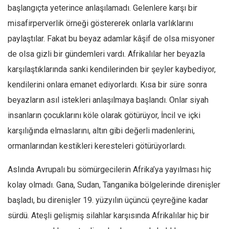
başlangıçta yeterince anlaşılamadı. Gelenlere karşı bir
Mehmet Ali Tekin
misafirperverlik örneği göstererek onlarla varlıklarını
Abir E. Nahas
paylaştılar. Fakat bu beyaz adamlar kâşif de olsa misyoner
Amina S. Jenenkovic
de olsa gizli bir gündemleri vardı. Afrikalılar her beyazla
Bağdagül Öz
karşılaştıklarında sanki kendilerinden bir şeyler kaybediyor,
Esra Elönü
kendilerini onlara emanet ediyorlardı. Kısa bir süre sonra
beyazların asıl istekleri anlaşılmaya başlandı. Onlar siyah
» Yazar arşivi
insanların çocuklarını köle olarak götürüyor, İncil ve içki
Bu Sayı
karşılığında elmaslarını, altın gibi değerli madenlerini,
Tüm Sayılar
ormanlarından kestikleri keresteleri götürüyorlardı.
Kategoriler
Aslında Avrupalı bu sömürgecilerin Afrika’ya yayılması hiç
Kültür Sanat
kolay olmadı. Gana, Sudan, Tanganika bölgelerinde direnişler
Kitap
başladı, bu direnişler 19. yüzyılın üçüncü çeyreğine kadar
Karisi kitap sualleri
sürdü. Ateşli gelişmiş silahlar karşısında Afrikalılar hiç bir
7 soruda bu hafta