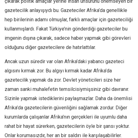
çıkarak politik amaçlar yerine insan unsurunu önemseyen bir
gazetecilik anlayışıydı bu. Gazeteciler Afrika’da genellikle
hep birilerinin adamı olmuşlar, farklı amaçlar için gazeteciliği
kullanmışlardı. Fakat Türkiye’nin gönderdiği gazeteciler bu
imgenin dışına çıkarak, sadece haber yapmak gibi görevleri
olduğunu diğer gazetecilere de hatırlattılar.
Ancak uzun süredir var olan Afrika’daki yabancı gazeteci
algısını kırmak zor. Bu algıyı kırmak kadar Afrika’da
gazetecilik yapmak da zor. Devlet yöneticileri size her
zaman sanki muhalefetin temsilcisiymişsiniz gibi davranır.
Sizinle yapmak istediklerini paylaşmazlar. Daha da önemlisi
Afrika’da gazetecilerin güvenliğini sağlamak zordur. Diğer
kurumlarda çalışanlar Afrika’nın gerçekleri ile uyumlu daha
rahat bir hayat sürerken, gazetecilerin öyle bir şansı yoktur.
Onlar korumasızdır, her an bir saldırı ile karşılaşabilirler.