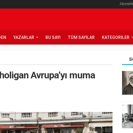
Abonelik
DEN
YAZARLAR
BU SAYI
TÜM SAYILAR
KATEGORILER
S
holigan Avrupa’yı muma