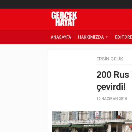
ANASAYFA
HAKKIMIZDA
EDITÖR
ERSIN ÇELIK
200 Rus 
çevirdi!
30 HAZIRAN 2016