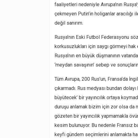
faaliyetleri nedeniyle Avrupa’nın Rusya
çekmeyen Putin’in holiganlar aracılığı
değil sanırım.
Rusya’nın Eski Futbol Federasyonu söz
korkusuzlukları için saygı görmeyi hak 
Rusya’nın en büyük düşmanının vatandaş
‘meydan savaşının’ sebep ve sonuçların
Tüm Avrupa, 200 Rus’un, Fransa’da İngil
çıkarmadı. Rus medyası bundan dolayı bir
büyütecek’ bir yayıncılık ortaya koymadı
duruşu anlamak bizim için zor olsa da 
gözeten bir yayıncılık yapmamakla övü
kesim bulunuyor. Bu nedenle Fransız bas
keyfi gündem seçimlerini anlamakta hala