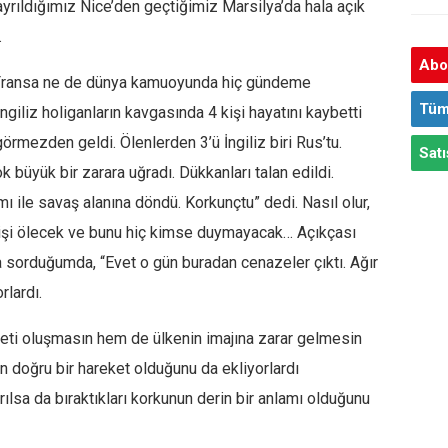
yrıldığımız Nice’den geçtiğimiz Marsilya’da hala açık
.
Abon
e Fransa ne de dünya kamuoyunda hiç gündeme
Tüm
giliz holiganların kavgasında 4 kişi hayatını kaybetti
mezden geldi. Ölenlerden 3’ü İngiliz biri Rus’tu.
Satı
 büyük bir zarara uğradı. Dükkanları talan edildi.
mı ile savaş alanına döndü. Korkunçtu” dedi. Nasıl olur,
 kişi ölecek ve bunu hiç kimse duymayacak… Açıkçası
 sorduğumda, “Evet o gün buradan cenazeler çıktı. Ağır
rlardı.
eti oluşmasın hem de ülkenin imajına zarar gelmesin
n doğru bir hareket olduğunu da ekliyorlardı
arılsa da bıraktıkları korkunun derin bir anlamı olduğunu