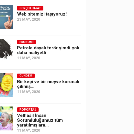
GERÇEK HAYAT
Web sitemizi taşıyoruz!
23 MAY, 2020
EKONOMI
Petrole dayalı terör şimdi çok
daha maliyetli
11 MAY, 2020
GÜNDEM
Bir keçi ve bir meyve koronalı
çıkmış…
11 MAY, 2020
RÖPORTAJ
Velhâsıl İnsan:
Sorumluluğumuz tüm
yaratılmışlara…
11 MAY, 2020