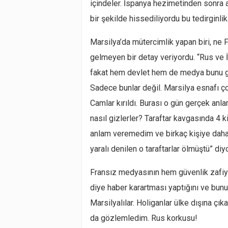
içindeler. İspanya hezimetinden sonra a
bir şekilde hissediliyordu bu tedirginlik
Marsilya’da mütercimlik yapan biri, n
gelmeyen bir detay veriyordu. “Rus ve İn
fakat hem devlet hem de medya bunu gör
Sadece bunlar değil. Marsilya esnafı çok
Camlar kırıldı. Burası o gün gerçek anla
nasıl gizlerler? Taraftar kavgasında 4
anlam veremedim ve birkaç kişiye daha
yaralı denilen o taraftarlar ölmüştü” diyo
Fransız medyasının hem güvenlik zafiy
diye haber karartması yaptığını ve bunu
Marsilyalılar. Holiganlar ülke dışına çık
da gözlemledim. Rus korkusu!