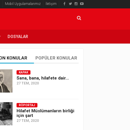
Mobil Uygulamalarımız
İletişim
DOSYALAR
ON KONULAR
POPÜLER KONULAR
KAPAK
Sana, bana, hilafete dair…
27 TEM, 2020
RÖPORTAJ
Hilafet Müslümanların birliği
için şart
27 TEM, 2020