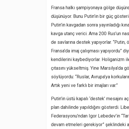
Fransa halkı şampiyonaya gölge düşüren
düşünüyor. Bunu Putin’in bir güç göster
Putin’in kavgadan sonra yayınladığı kına
kavga utanç verici. Ama 200 Rus’un nası
de savlarına destek yapıyorlar. “Putin, 
Fransa’da imaj çalışması yapıyordu” diyo
kendilerini kaybediyorlar. Holiganizm il
çıtasını yükseltmiş. Yine Marsilya’da 
söylüyordu: “Ruslar, Avrupa’ya korkularını
Artık yeni ve farklı bir imajları var.”
Putin’in üstü kapalı ‘destek’ mesajını aç
plan dahilinde yapıldığını gösterdi. Lib
Federasyonu’ndan Igor Lebedev’in “Tara
devam etmeleri gerekiyor” şeklindeki aç