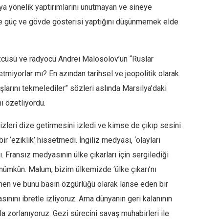
’ya yönelik yaptırımlarını unutmayan ve sineye
 ile güç ve gövde gösterisi yaptığını düşünmemek elde
cüsü ve radyocu Andrei Malosolov’un “Ruslar
etmiyorlar mı? En azından tarihsel ve jeopolitik olarak
larını tekmelediler” sözleri aslında Marsilya’daki
ı özetliyordu.
izleri dize getirmesini izledi ve kimse de çıkıp sesini
 ‘eziklik’ hissetmedi. İngiliz medyası, ‘olayları
. Fransız medyasının ülke çıkarları için sergilediği
mümkün. Malum, bizim ülkemizde ‘ülke çıkarı’nı
nen ve bunu basın özgürlüğü olarak lanse eden bir
ınını ibretle izliyoruz. Ama dünyanın geri kalanının
 zorlanıyoruz. Gezi sürecini savaş muhabirleri ile