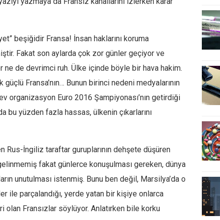
yazıyı yazmaya da Fransız kanallarını izlerken karar
et” beşiğidir Fransa! İnsan haklarını koruma
ştir. Fakat son aylarda çok zor günler geçiyor ve
 ne de devrimci ruh. Ülke içinde böyle bir hava hakim.
ok güçlü Fransa’nın… Bunun birinci nedeni medyalarının
dev organizasyon Euro 2016 Şampiyonası’nın getirdiği
a bu yüzden fazla hassas, ülkenin çıkarlarını
en Rus-İngiliz taraftar guruplarının dehşete düşüren
 gelinmemiş fakat günlerce konuşulması gereken, dünya
rın unutulması istenmiş. Bunu ben değil, Marsilya’da o
r ile parçalandığı, yerde yatan bir kişiye onlarca
eri olan Fransızlar söylüyor. Anlatırken bile korku