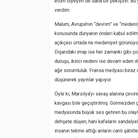
ettim diyeyim de daha bir pekişsin. Bu 
verdim.
Malum, Avrupa’nın “devrim” ve “medeniy
konusunda dünyanın önderi kabul edilmi
açıkçası ortada ne medeniyet görünüyor
Dışarıdaki imajı ise her zamanki gibi ç
duruşu, ikinci nedeni ise devam eden 
ağır sorumluluk. Fransa medyası biraz d
düşünerek yayınlar yapıyor.
Öyle ki, Marsilya’yı savaş alanına çevir
kavgası bile geçiştirilmiş. Görmezden
medyasında büyük ses getiren bu olayla
dehşete düşen, hani kafaların sandalyele
insanın tekme attığı anların canlı şahitl