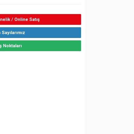
elik / Online Satış
 Sayılarımız
ş Noktaları