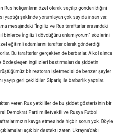
 Rus holiganların özel olarak seçilip gönderildiğini
isi yaptığı şeklinde yorumlayan çok sayıda insan var.
ma mesajındaki “İngiliz ve Rus taraftarlar arasındaki
l binlerce İngiliz’i dövdüğünü anlamıyorum” sözlerini
özel eğitimli adamlarını taraftar olarak gönderdiği
rlar. Bu taraftarlar gerçekten de barbarlar. Alkol alınca
e özdeşleşen İngilizleri bastırmaları da şiddetin
görüştüğümüz bir restoran işletmecisi de benzer şeyler
 yayıp geri çekildiler. Sipariş ile barbarlık yaptılar.
ıktan veren Rus yetkililer de bu şiddet gösterisinin bir
eral Demokrat Parti milletvekili ve Rusya Futbol
ftarlarımızın kavga etmesinde hiçbir sorun yok. Böyle
ıklamaları açık bir destekti zaten. Ukrayna’daki