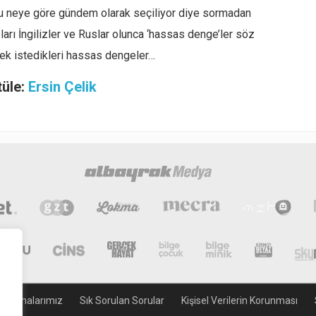
nu neye göre gündem olarak seçiliyor diye sormadan
arı İngilizler ve Ruslar olunca ‘hassas denge’ler söz
mek istedikleri hassas dengeler…
tüle:
Ersin Çelik
gulamalarımız
Sık Sorulan Sorular
Kişisel Verilerin Korunması