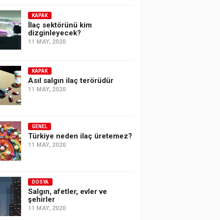
KAPAK
İlaç sektörünü kim
dizginleyecek?
11 MAY, 2020
KAPAK
Asıl salgın ilaç terörüdür
11 MAY, 2020
GENEL
Türkiye neden ilaç üretemez?
11 MAY, 2020
DOSYA
Salgın, afetler, evler ve
şehirler
11 MAY, 2020