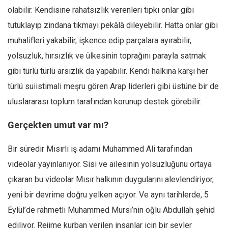
olabilir. Kendisine rahatsızlık verenleri tıpkı onlar gibi
Mehmet Ali Tekin
tutuklayıp zindana tıkmayı pekâlâ dileyebilir. Hatta onlar gibi
Abir E. Nahas
muhalifleri yakabilir, işkence edip parçalara ayırabilir,
Amina S. Jenenkovic
yolsuzluk, hırsızlık ve ülkesinin toprağını parayla satmak
Bağdagül Öz
gibi türlü türlü arsızlık da yapabilir. Kendi halkına karşı her
Esra Elönü
türlü suiistimali meşru gören Arap liderleri gibi üstüne bir de
» Yazar arşivi
uluslararası toplum tarafından korunup destek görebilir.
Bu Sayı
Gerçekten umut var mı?
Tüm Sayılar
Bir süredir Mısırlı iş adamı Muhammed Ali tarafından
Kategoriler
videolar yayınlanıyor. Sisi ve ailesinin yolsuzluğunu ortaya
Kültür Sanat
çıkaran bu videolar Mısır halkının duygularını alevlendiriyor,
Kitap
yeni bir devrime doğru yelken açıyor. Ve aynı tarihlerde, 5
Karisi kitap sualleri
Eylül’de rahmetli Muhammed Mursi’nin oğlu Abdullah şehid
7 soruda bu hafta
ediliyor. Rejime kurban verilen insanlar için bir şeyler