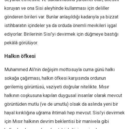
Amerika
koruyan ve ona Sisi aleyhinde kullanması için deliller
Avustralya
gönderen birileri var. Bunlar anlaşıldığı kadarıyla ya bizzat
Tarih
istihbaratın içindeler ya da orduda önemli mevkileri işgal
Düşünce
ediyorlar. Birilerinin Sisi’yi devirmek için düğmeye bastığı
Dosyalar
pekâlâ görülüyor.
Halkın öfkesi
Muhammed Ali’nin değişim mottosuyla cuma günü halkı
sokağa çağırması, halkın öfkesi karşısında ordunun
gerilemiş görüntüsü, vaziyeti doğrular nitelikte. Mısır
halkının coşkusuna kapılan duygusal insanlar olarak mevcut
görüntüden mutlu (ve de umutlu) olsak da aslında yeni bir
hayal kırıklığına uğrama ihtimali hep mevcut. Sisi’yi devirmek
için Mısır halkının devrim beklentisi bir manivela gibi