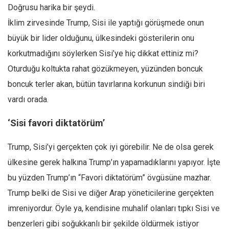
Facebook
Doğrusu harika bir şeydi.
Instagram
İklim zirvesinde Trump, Sisi ile yaptığı görüşmede onun
büyük bir lider olduğunu, ülkesindeki gösterilerin onu
YouTube
korkutmadığını söylerken Sisi’ye hiç dikkat ettiniz mi?
Editörden
Oturduğu koltukta rahat gözükmeyen, yüzünden boncuk
Yazarlar
boncuk terler akan, bütün tavırlarına korkunun sindiği biri
Kemal Özer
vardı orada.
Mahmut Toptaş
‘Sisi favori diktatörüm’
Yvonne Ridley
Barış Tarımcıoğlu
Trump, Sisi’yi gerçekten çok iyi görebilir. Ne de olsa gerek
Ömer Kayani
ülkesine gerek halkına Trump’ın yapamadıklarını yapıyor. İşte
bu yüzden Trump’ın “Favori diktatörüm” övgüsüne mazhar.
Yusuf Armağan
Trump belki de Sisi ve diğer Arap yöneticilerine gerçekten
Hasanali Yıldırım
imreniyordur. Öyle ya, kendisine muhalif olanları tıpkı Sisi ve
Leyla Şerif Emin
benzerleri gibi soğukkanlı bir şekilde öldürmek istiyor
Selçuk Türkyılmaz