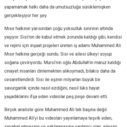
yapamamak halkı daha da umutsuzluğa sürüklemişken
Ekonomi
gerçekleşiyor her şey.
Spor
Manzara
Mısır halkının yarısından çoğu yoksulluk sınırının altında
Sağlık
yaşıyor. Sisi’nin de kabul etmek zorunda kaldığı gibi, kendisi
Gıda-Beslenme
ve rejimi için inşaat projeleri üreten iş adamı Muhammed Ali
Mısır halkına gerçeği sundu. Sisi ve ailesi ülkeyi soyup
Hayat
soğana çeviriyordu. Mursi’nin oğlu Abdullah’ın maruz kaldığı
Türkiye
cinayet insanları dinlemekten alıkoymadı, bilakis daha da
Siyaset
cesaretlendirdi. Sisi ile eşinin milyarları büyük bir
Dünya
savurganlık içinde nasıl ezdiğini, nasıl lüks hayat
Avrupa
yaşadıklarını ifşa eden videolar peş peşe devam etti.
Asya
Birçok analiste göre Muhammed Ali tek başına değil.
Afrika
Muhammed Ali’yi bu videoları yayınlamaya teşvik eden,
İslam Dünyası
seyahat etmesine ve saklanmasına yardımcı olan, ailesini