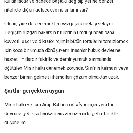
kullanılacak ve sadece baştaki değişip yerine benzer
nitelikte diğeri gelecekse ne anlamı var?
Olsun, yine de denemekten vazgeçmemek gerekiyor.
Değişim rüzgârı bakarsın birilerinin umduğundan daha
kuvvetli eser ve diktatör rejimin bütün tortularını temizlemek
için koca bir umuda dönüşüverir. İnsanlar hukuk devletine
hasret… Yıllardır fakirlik ve demir yumruk sarmalında
öğütülen Mısır halkı denemek zorunda. Sisi’nin kalması veya
benzer birinin gelmesi ihtimalleri çözüm olmaktan uzak.
Şartlar gerçekten uygun
Mısır halkı ve tüm Arap Baharı coğrafyası için yeni bir
devrime gebe şu harika manzara üzerinde gelin, birlikte
düşünelim: