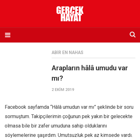
Anasayfa
ABIR EN NAHAS
Hakkımızda
Arapların hâlâ umudu var
Künye
mı?
İletişim
2 EKIM 2019
Abone olmak istiyorum
Satış noktası listesi
Facebook sayfamda “Hâlâ umudun var mı” şeklinde bir soru
Eksik sayıların temini
sormuştum. Takipçilerimin çoğunun pek yakın bir gelecekte
Sosyal Medya
olmasa bile bir zafer umuduna sahip olduklarını
Twitter
söylemelerine şaşırdım. Umutsuzluk pek az kimsede vardı.