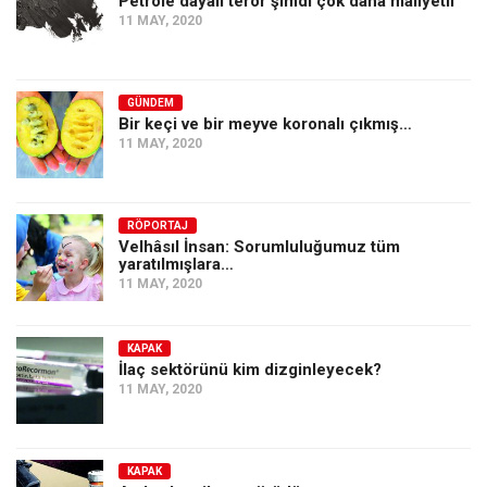
Petrole dayalı terör şimdi çok daha maliyetli
11 MAY, 2020
GÜNDEM
Bir keçi ve bir meyve koronalı çıkmış…
11 MAY, 2020
RÖPORTAJ
Velhâsıl İnsan: Sorumluluğumuz tüm
yaratılmışlara…
11 MAY, 2020
KAPAK
İlaç sektörünü kim dizginleyecek?
11 MAY, 2020
KAPAK