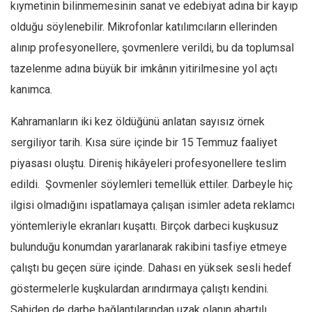
Amerika
kıymetinin bilinmemesinin sanat ve edebiyat adına bir kayıp
olduğu söylenebilir. Mikrofonlar katılımcıların ellerinden
Avustralya
alınıp profesyonellere, şovmenlere verildi, bu da toplumsal
Tarih
tazelenme adına büyük bir imkânın yitirilmesine yol açtı
Düşünce
kanımca.
Dosyalar
Kahramanların iki kez öldüğünü anlatan sayısız örnek
sergiliyor tarih. Kısa süre içinde bir 15 Temmuz faaliyet
piyasası oluştu. Direniş hikâyeleri profesyonellere teslim
edildi. Şovmenler söylemleri temellük ettiler. Darbeyle hiç
ilgisi olmadığını ispatlamaya çalışan isimler adeta reklamcı
yöntemleriyle ekranları kuşattı. Birçok darbeci kuşkusuz
bulunduğu konumdan yararlanarak rakibini tasfiye etmeye
çalıştı bu geçen süre içinde. Dahası en yüksek sesli hedef
göstermelerle kuşkulardan arındırmaya çalıştı kendini.
Sahiden de darbe bağlantılarından uzak olanın abartılı