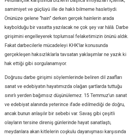
Fetullahçılık karşısında bizlerin başlıca imtiyazları içtenlik,
samimiyet ve güçlüyü ille de haklı bilmeme hasletiydi.
Önünüze gelene “hain” derken gerçek hainlerin arada
kaybolduğu bir vasatta yazılacak ne çok şey var hâlâ. Darbe
girişimini engelleyerek toplumsal felaketimizin önünü aldık.
Fakat darbecilerle mücadeleyi KHK’lar konusunda
gerçekleşen haksızlıklarla tavsatan yaklaşımlar ne yazık ki
hak ettiği gibi sorgulanamıyor.
Doğrusu darbe girişimi söylemlerinde beliren dil zaafları
sanat ve edebiyatın hayatımızda olağan şartlarda tuttuğu
sınırlı yerden bağımsız düşünülemez. 15 Temmuz’un sanat
ve edebiyat alanında yeterince ifade edilmediği de doğru,
ancak bunun anlaşılır bir sebebi var. Savaş gibi çeşitli
olayların tersine direniş günlerinde hayat sanatlaştı,
meydanlara akan kitlelerin coşkulu dayanışması karşısında