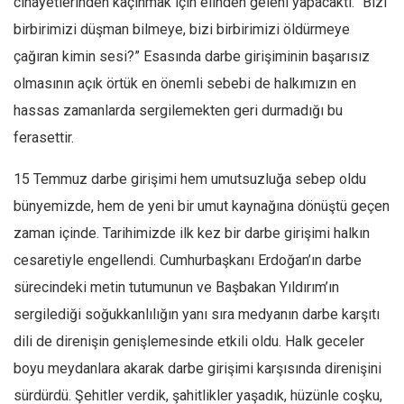
cinayetlerinden kaçınmak için elinden geleni yapacaktı. “Bizi
birbirimizi düşman bilmeye, bizi birbirimizi öldürmeye
Mehmet Ali Tekin
çağıran kimin sesi?” Esasında darbe girişiminin başarısız
Abir E. Nahas
olmasının açık örtük en önemli sebebi de halkımızın en
Amina S. Jenenkovic
hassas zamanlarda sergilemekten geri durmadığı bu
Bağdagül Öz
ferasettir.
Esra Elönü
» Yazar arşivi
15 Temmuz darbe girişimi hem umutsuzluğa sebep oldu
bünyemizde, hem de yeni bir umut kaynağına dönüştü geçen
Bu Sayı
zaman içinde. Tarihimizde ilk kez bir darbe girişimi halkın
Tüm Sayılar
cesaretiyle engellendi. Cumhurbaşkanı Erdoğan’ın darbe
Kategoriler
sürecindeki metin tutumunun ve Başbakan Yıldırım’ın
Kültür Sanat
sergilediği soğukkanlılığın yanı sıra medyanın darbe karşıtı
Kitap
dili de direnişin genişlemesinde etkili oldu. Halk geceler
Karisi kitap sualleri
boyu meydanlara akarak darbe girişimi karşısında direnişini
sürdürdü. Şehitler verdik, şahitlikler yaşadık, hüzünle coşku,
7 soruda bu hafta