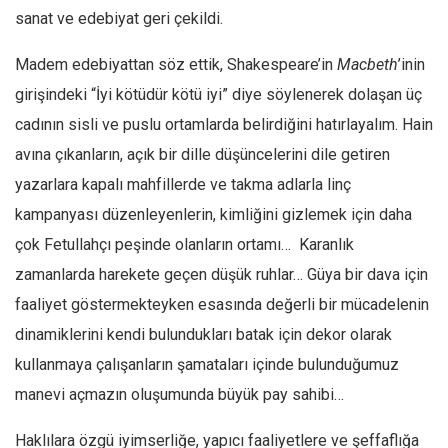
sanat ve edebiyat geri çekildi.
Madem edebiyattan söz ettik, Shakespeare’in
Macbeth
’inin
girişindeki “İyi kötüdür kötü iyi” diye söylenerek dolaşan üç
cadının sisli ve puslu ortamlarda belirdiğini hatırlayalım. Hain
avına çıkanların, açık bir dille düşüncelerini dile getiren
yazarlara kapalı mahfillerde ve takma adlarla linç
kampanyası düzenleyenlerin, kimliğini gizlemek için daha
çok Fetullahçı peşinde olanların ortamı… Karanlık
zamanlarda harekete geçen düşük ruhlar… Güya bir dava için
faaliyet göstermekteyken esasında değerli bir mücadelenin
dinamiklerini kendi bulundukları batak için dekor olarak
kullanmaya çalışanların şamataları içinde bulunduğumuz
manevi açmazın oluşumunda büyük pay sahibi…
Haklılara özgü iyimserliğe, yapıcı faaliyetlere ve şeffaflığa