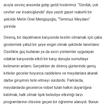
acıyla sevinç arasında gidip geldi hislerimiz. “Gördük, çok
Ekonomi
cevher var insanoğlunda” diye yazdı gayet isabetli bir
Spor
şekilde Metin Önal Mengüşoğlu, “Temmuz Meydanı”
Manzara
şiirinde.
Sağlık
Direniş, bir dayatmanın karşısında teslim olmamak için çaba
Gıda-Beslenme
göstermek yahut bir şeye engel olmak şeklinde tanımlanır.
Hayat
Özellikle güç kullanan ya da zecri yöntemler uygulayan
Türkiye
odaklar karşısında etkili bir karşı duruşta somutlaşır
Siyaset
kelimenin anlamı. Gerçekten de direniş günlerinde geniş
Dünya
kitleler geceler boyunca caddelere ve meydanlara akarak
Avrupa
darbe girişimini telin etmeyi sürdürdü. Parklarda,
Asya
meydanlarda gecelerce nöbet tutan halkın duyarlığına
Afrika
katılmak, halk olmak tipik belediye etkinliği tarzı
İslam Dünyası
programlarının ötesine geçen bir öğrenme alanıydı. Bunun