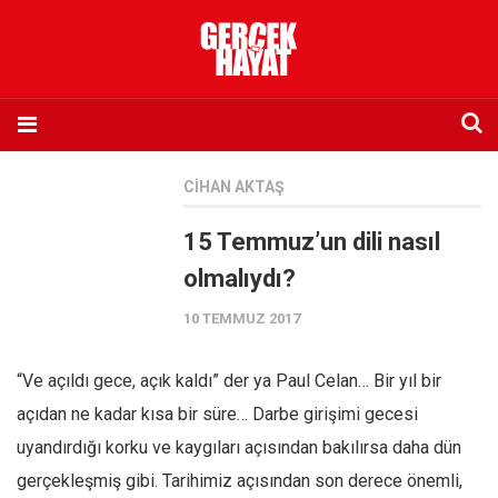
Anasayfa
CIHAN AKTAŞ
Hakkımızda
15 Temmuz’un dili nasıl
Künye
olmalıydı?
İletişim
10 TEMMUZ 2017
Abone olmak istiyorum
Satış noktası listesi
“Ve açıldı gece, açık kaldı” der ya Paul Celan… Bir yıl bir
Eksik sayıların temini
açıdan ne kadar kısa bir süre… Darbe girişimi gecesi
Sosyal Medya
uyandırdığı korku ve kaygıları açısından bakılırsa daha dün
Twitter
gerçekleşmiş gibi. Tarihimiz açısından son derece önemli,