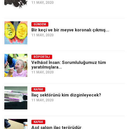
11 MAY, 2020
GÜNDEM
Bir keçi ve bir meyve koronalı çıkmış…
11 MAY, 2020
RÖPORTAJ
Velhâsıl İnsan: Sorumluluğumuz tüm
yaratılmışlara…
11 MAY, 2020
KAPAK
İlaç sektörünü kim dizginleyecek?
11 MAY, 2020
KAPAK
Asıl salgın ilaç terörüdür