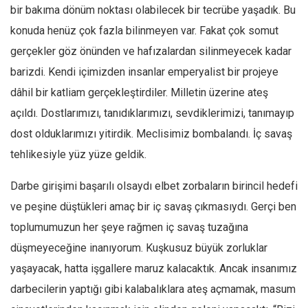
Facebook
bir bakıma dönüm noktası olabilecek bir tecrübe yaşadık. Bu
Instagram
konuda henüz çok fazla bilinmeyen var. Fakat çok somut
gerçekler göz önünden ve hafızalardan silinmeyecek kadar
YouTube
barizdi. Kendi içimizden insanlar emperyalist bir projeye
Editörden
dâhil bir katliam gerçekleştirdiler. Milletin üzerine ateş
Yazarlar
açıldı. Dostlarımızı, tanıdıklarımızı, sevdiklerimizi, tanımayıp
Kemal Özer
dost olduklarımızı yitirdik. Meclisimiz bombalandı. İç savaş
Mahmut Toptaş
tehlikesiyle yüz yüze geldik.
Yvonne Ridley
Darbe girişimi başarılı olsaydı elbet zorbaların birincil hedefi
Barış Tarımcıoğlu
ve peşine düştükleri amaç bir iç savaş çıkmasıydı. Gerçi ben
Ömer Kayani
toplumumuzun her şeye rağmen iç savaş tuzağına
Yusuf Armağan
düşmeyeceğine inanıyorum. Kuşkusuz büyük zorluklar
Hasanali Yıldırım
yaşayacak, hatta işgallere maruz kalacaktık. Ancak insanımız
Leyla Şerif Emin
darbecilerin yaptığı gibi kalabalıklara ateş açmamak, masum
Selçuk Türkyılmaz