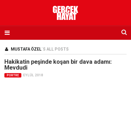
Anasayfa
MUSTAFA ÖZEL
`S ALL POSTS
Hakkımızda
Hakikatin peşinde koşan bir dava adamı:
Künye
Mevdudi
EYLÜL 2018
İletişim
PORTRE
Abone olmak istiyorum
Satış noktası listesi
Eksik sayıların temini
Sosyal Medya
Twitter