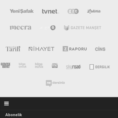
Mehmet Ali Tekin
Abir E. Nahas
Amina S. Jenenkovic
Bağdagül Öz
Esra Elönü
» Yazar arşivi
Bu Sayı
Tüm Sayılar
Kategoriler
Kültür Sanat
Kitap
Karisi kitap sualleri
Abonelik
7 soruda bu hafta