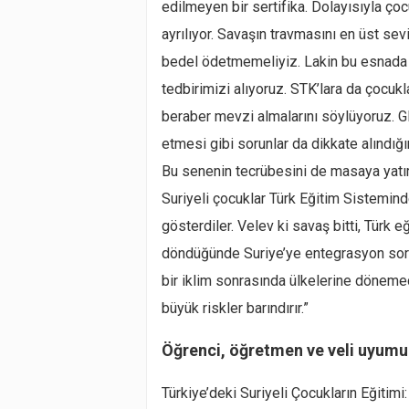
edilmeyen bir sertifika. Dolayısıyla ço
ayrılıyor. Savaşın travmasını en üst se
bedel ödetmemeliyiz. Lakin bu esnada kült
tedbirimizi alıyoruz. STK’lara da çocukl
beraber mevzi almalarını söylüyoruz. GEM
etmesi gibi sorunlar da dikkate alındı
Bu senenin tecrübesini de masaya yatır
Suriyeli çocuklar Türk Eğitim Sistemin
gösterdiler. Velev ki savaş bitti, Türk 
döndüğünde Suriye’ye entegrasyon soru
bir iklim sonrasında ülkelerine dönemed
büyük riskler barındırır.”
Öğrenci, öğretmen ve veli uyumu
Türkiye’deki Suriyeli Çocukların Eğitimi