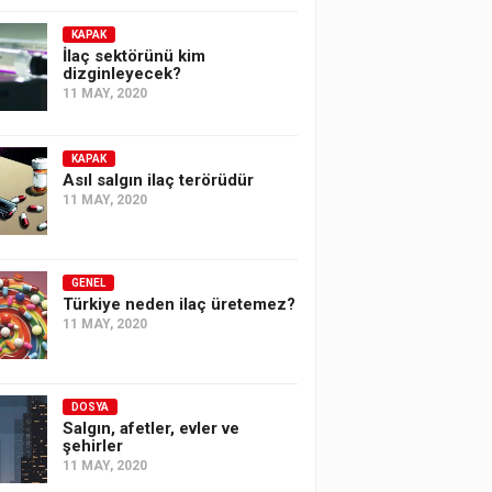
KAPAK
İlaç sektörünü kim
dizginleyecek?
11 MAY, 2020
KAPAK
Asıl salgın ilaç terörüdür
11 MAY, 2020
GENEL
Türkiye neden ilaç üretemez?
11 MAY, 2020
DOSYA
Salgın, afetler, evler ve
şehirler
11 MAY, 2020