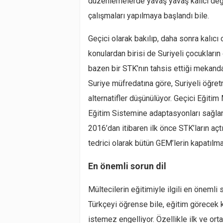
düzenlemelerde yavaş yavaş kalıcı deği
çalışmaları yapılmaya başlandı bile.
Geçici olarak bakılıp, daha sonra kalıc
konulardan birisi de Suriyeli çocukları
bazen bir STK’nın tahsis ettiği mekand
Suriye müfredatına göre, Suriyeli öğretm
alternatifler düşünülüyor. Geçici Eğitim
Eğitim Sistemine adaptasyonları sağlan
2016’dan itibaren ilk önce STK’ların aç
tedrici olarak bütün GEM’lerin kapatılma
En önemli sorun dil
Mültecilerin eğitimiyle ilgili en önemli
Türkçeyi öğrense bile, eğitim görecek ka
istemez engelliyor. Özellikle ilk ve ort