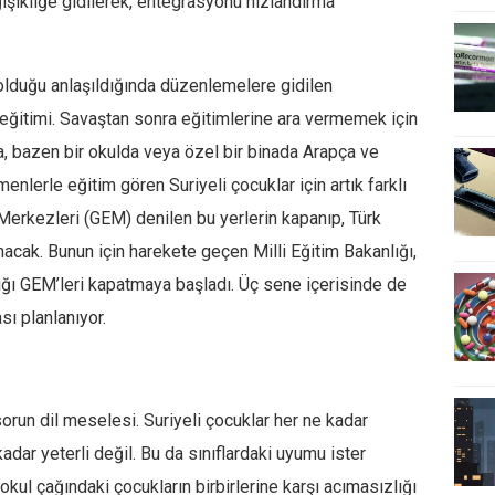
şikliğe gidilerek, entegrasyonu hızlandırma
ı olduğu anlaşıldığında düzenlemelere gidilen
n eğitimi. Savaştan sonra eğitimlerine ara vermemek için
a, bazen bir okulda veya özel bir binada Arapça ve
enlerle eğitim gören Suriyeli çocuklar için artık farklı
 Merkezleri (GEM) denilen bu yerlerin kapanıp, Türk
acak. Bunun için harekete geçen Milli Eğitim Bakanlığı,
tığı GEM’leri kapatmaya başladı. Üç sene içerisinde de
sı planlanıyor.
 sorun dil meselesi. Suriyeli çocuklar her ne kadar
dar yeterli değil. Bu da sınıflardaki uyumu ister
aokul çağındaki çocukların birbirlerine karşı acımasızlığı