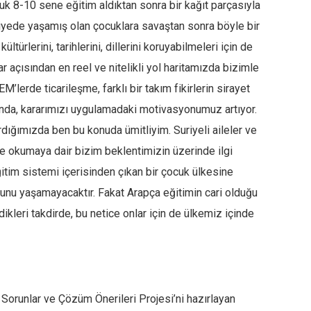
cuk 8-10 sene eğitim aldıktan sonra bir kağıt parçasıyla
viyede yaşamış olan çocuklara savaştan sonra böyle bir
ürlerini, tarihlerini, dillerini koruyabilmeleri için de
ar açısından en reel ve nitelikli yol haritamızda bizimle
’lerde ticarileşme, farklı bir takım fikirlerin sirayet
ğında, kararımızı uygulamadaki motivasyonumuz artıyor.
dığımızda ben bu konuda ümitliyim. Suriyeli aileler ve
de okumaya dair bizim beklentimizin üzerinde ilgi
eğitim sistemi içerisinden çıkan bir çocuk ülkesine
nu yaşamayacaktır. Fakat Arapça eğitimin cari olduğu
ikleri takdirde, bu netice onlar için de ülkemiz içinde
: Sorunlar ve Çözüm Önerileri Projesi’ni hazırlayan