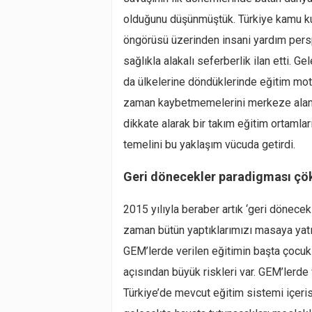
olduğunu düşünmüştük. Türkiye kamu kur
öngörüsü üzerinden insani yardım persp
sağlıkla alakalı seferberlik ilan etti. Ge
da ülkelerine döndüklerinde eğitim mot
zaman kaybetmemelerini merkeze alan, bı
dikkate alarak bir takım eğitim ortamlar
temelini bu yaklaşım vücuda getirdi.
Geri dönecekler paradigması çö
2015 yılıyla beraber artık ‘geri dönece
zaman bütün yaptıklarımızı masaya yat
GEM’lerde verilen eğitimin başta çocukl
açısından büyük riskleri var. GEM’lerde
Türkiye’de mevcut eğitim sistemi içeris