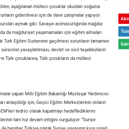
 edilen, aşağılanan mülteci çocuklar okuldan soğuma
orunların giderilmesi için de ilave çalışmalar yapıyor.
Abon
i kursları açmak gibi. Savaşın acımasızlığında mağdur
Tüm
nda da mağduriyet yaşamamaları için eğitim almaları
arak Türk Eğitim Sistemine geçilmesi sorunların tamamen
Satı
recinin yavaşlatılması, devlet ve sivil teşekküllerin
ın Türk çocuklarına, Türk çocukların da mülteci
ışmalar yapan Milli Eğitim Bakanlığı Müsteşar Yardımcısı
arı anlaşıldığı için, Geçici Eğitim Merkezlerinin onların
 GEM’leri tedrici olarak kapatmayı hedeflediklerini
erinin tam hız devam ettiğini vurguluyor. “Suriye
ile beraber Türkiye olarak Suriye savaşının kısa süreli