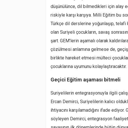
düşünülünce, dil bilmedikleri için alay
riskiyle karşı karşıya. Milli Eğitim bu s
Türkçe dil derslerine yoğunlaşıp, telaf
olan Suriyeli çocukların, savaş sonrası
şart. GEM’lerin aşamalı olarak kaldırıl
çözülmesi anlamına gelmese de, geçiş sü
birlikte hareket etmesi mülteci çocuklar
çocuklarına uyumunu kolaylaştıracaktır.
Geçici Eğitim aşaması bitmeli
Suriyelilerin entegrasyonuyla ilgili çal
Ercan Demirci, Suriyelilerin kalıcı oldukl
ihtiyacını karşılamadığını ifade ediyor.
söyleyen Demirci, entegrasyon faaliyetl
savaşının ilk dönemlerinde bütün dünya 