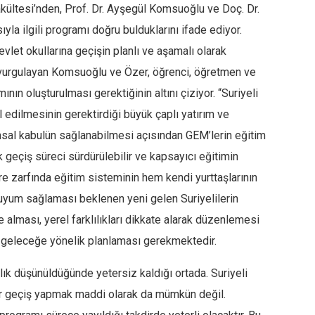
Fakültesi’nden, Prof. Dr. Ayşegül Komsuoğlu ve Doç. Dr.
la ilgili programı doğru bulduklarını ifade ediyor.
evlet okullarına geçişin planlı ve aşamalı olarak
i vurgulayan Komsuoğlu ve Özer, öğrenci, öğretmen ve
ın oluşturulması gerektiğinin altını çiziyor. “Suriyeli
l edilmesinin gerektirdiği büyük çaplı yatırım ve
msal kabulün sağlanabilmesi açısından GEM’lerin eğitim
k geçiş süreci sürdürülebilir ve kapsayıcı eğitimin
re zarfında eğitim sisteminin hem kendi yurttaşlarının
 uyum sağlaması beklenen yeni gelen Suriyelilerin
e alması, yerel farklılıkları dikkate alarak düzenlemesi
 geleceğe yönelik planlaması gerekmektedir.
ılık düşünüldüğünde yetersiz kaldığı ortada. Suriyeli
bir geçiş yapmak maddi olarak da mümkün değil.