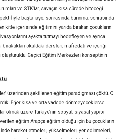
umları ve STK’lar, savaşın kısa sürede biteceği
ektifiyle başta iaşe, sonrasında barınma, sonrasında
len kitle içerisinde eğitimini yarıda bırakan çocukların
ivasyonlarını ayakta tutmayı hedefleyen ve ayrıca
raktıkları okuldaki dersleri, müfredatı ve içeriği
ı oluşturuldu. Geçici Eğitim Merkezleri konseptinin
ktü
kler’ üzerinden şekillenen eğitim paradigması çöktü. O
ırdık. Eğer kısa ve orta vadede dönmeyeceklerse
ar olmak üzere Türkiye’nin sosyal, siyasal yapısı
 verilen eğitim Arapça eğitim olduğu için bu çocukların
inde hareket etmeleri, yükselmeleri, yer edinmeleri,