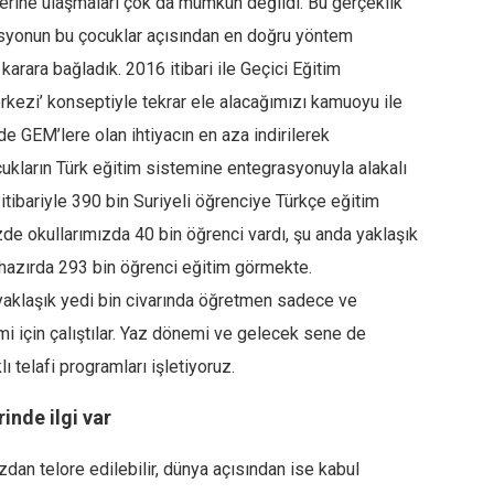
erine ulaşmaları çok da mümkün değildi. Bu gerçeklik
asyonun bu çocuklar açısından en doğru yöntem
karara bağladık. 2016 itibari ile Geçici Eğitim
rkezi’ konseptiyle tekrar ele alacağımızı kamuoyu ile
de GEM’lere olan ihtiyacın en aza indirilerek
cukların Türk eğitim sistemine entegrasyonuyla alakalı
itibariyle 390 bin Suriyeli öğrenciye Türkçe eğitim
zde okullarımızda 40 bin öğrenci vardı, şu anda yaklaşık
 hazırda 293 bin öğrenci eğitim görmekte.
 yaklaşık yedi bin civarında öğretmen sadece ve
mi için çalıştılar. Yaz dönemi ve gelecek sene de
ı telafi programları işletiyoruz.
inde ilgi var
zdan telore edilebilir, dünya açısından ise kabul