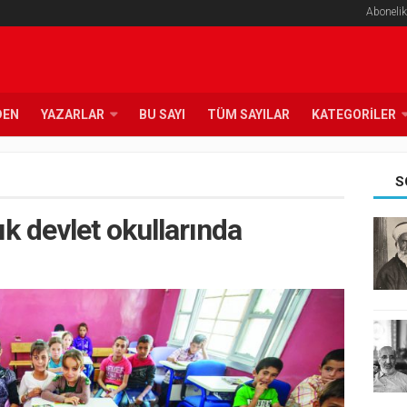
Abonelik
DEN
YAZARLAR
BU SAYI
TÜM SAYILAR
KATEGORILER
S
ık devlet okullarında