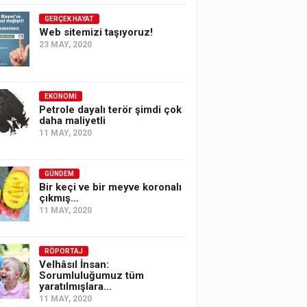
GERÇEK HAYAT
Web sitemizi taşıyoruz!
23 MAY, 2020
EKONOMI
Petrole dayalı terör şimdi çok
daha maliyetli
11 MAY, 2020
GÜNDEM
Bir keçi ve bir meyve koronalı
çıkmış…
11 MAY, 2020
RÖPORTAJ
Velhâsıl İnsan:
Sorumluluğumuz tüm
yaratılmışlara…
11 MAY, 2020