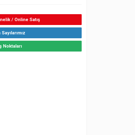
elik / Online Satış
 Sayılarımız
ş Noktaları