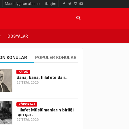
Mobil Uygulamalarımız
İletişim
DOSYALAR
ON KONULAR
POPÜLER KONULAR
KAPAK
Sana, bana, hilafete dair…
27 TEM, 2020
RÖPORTAJ
Hilafet Müslümanların birliği
için şart
27 TEM, 2020