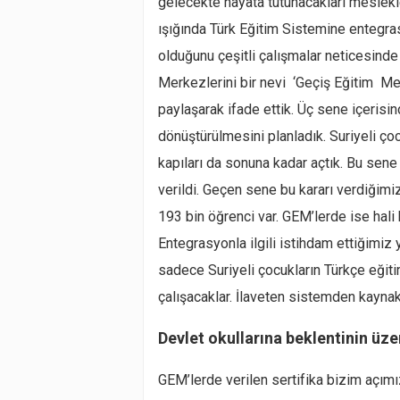
gelecekte hayata tutunacakları meslekl
ışığında Türk Eğitim Sistemine entegr
olduğunu çeşitli çalışmalar neticesinde 
Merkezlerini bir nevi ‘Geçiş Eğitim Me
paylaşarak ifade ettik. Üç sene içerisin
dönüştürülmesini planladık. Suriyeli ço
kapıları da sonuna kadar açtık. Bu sene 
verildi. Geçen sene bu kararı verdiğimi
193 bin öğrenci var. GEM’lerde ise hali
Entegrasyonla ilgili istihdam ettiğimiz
sadece Suriyeli çocukların Türkçe eğiti
çalışacaklar. İlaveten sistemden kaynakl
Devlet okullarına beklentinin üzer
GEM’lerde verilen sertifika bizim açımı