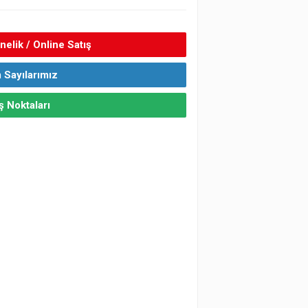
elik / Online Satış
 Sayılarımız
ş Noktaları