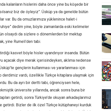
ında kalanların hislerini daha önce yine bu köşede bir
sılsanız biz de öyleyiz”. Üsküp ya da genelde bütün
ar var. Bu da omuzlarımıza yüklenince halet-i
i ruhiye” dedim yine, böyle zamanlarda eski kelimeler
ün olsaydı da sizlere o dönemlerden bir mektup
k, yine Rumeli’den tabi.
tirdiği kasvet böyle hisler uyandırıyor insanda. Bütün
uyu açacak diye merak içerisindeyken, aklıma nedense
Üsküp’te gençlerin kullanması ve yararlanması için
 derdimiz vardı, özellikle Türkçe kitaplara ulaşmak için
du. Bu da ayrı bir dertti tabi, öğrenciysen hele,
çekmiştik üniversite yıllarında, ancak sonra buna bir
apları getirdi, sonra Türkiye’de okuyan arkadaşlarımız
’e getirdi. Bizler de ilk özel Türkçe kütüphaneyi kurduk