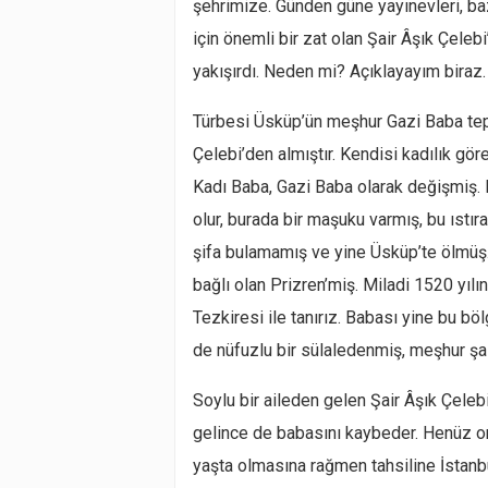
şehrimize. Günden güne yayınevleri, ba
için önemli bir zat olan Şair Âşık Çeleb
yakışırdı. Neden mi? Açıklayayım biraz.
Türbesi Üsküp’ün meşhur Gazi Baba tep
Çelebi’den almıştır. Kendisi kadılık gö
Kadı Baba, Gazi Baba olarak değişmiş. 
olur, burada bir maşuku varmış, bu ıstıra
şifa bulamamış ve yine Üsküp’te ölmüş.
bağlı olan Prizren’miş. Miladi 1520 yıl
Tezkiresi ile tanırız. Babası yine bu b
de nüfuzlu bir sülaledenmiş, meşhur şa
Soylu bir aileden gelen Şair Âşık Çelebi
gelince de babasını kaybeder. Henüz on
yaşta olmasına rağmen tahsiline İstanb