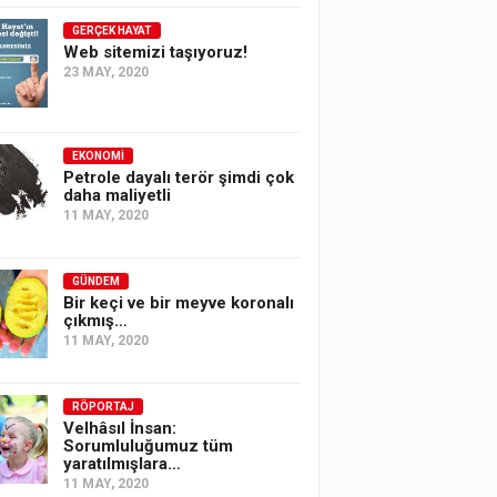
GERÇEK HAYAT
Web sitemizi taşıyoruz!
23 MAY, 2020
EKONOMI
Petrole dayalı terör şimdi çok
daha maliyetli
11 MAY, 2020
GÜNDEM
Bir keçi ve bir meyve koronalı
çıkmış…
11 MAY, 2020
RÖPORTAJ
Velhâsıl İnsan:
Sorumluluğumuz tüm
yaratılmışlara…
11 MAY, 2020