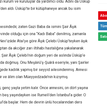
zı kurum ve kuruluşlar da yardımcı oldu. Adını da Üsküp
i’den aldı. Üsküp’te bir kütüphaneye ancak bu isim
Abon
Tüm
esindedir, zaten Gazi Baba da ismini Şair Âşık
revinde olduğu için ona “Kadı Baba” denilmiş, zamanla
Satı
Nev’izâde Atai’ye göre Âşık Çelebi Üsküp’teyken âşık
ptan da akciğer zarı iltihabı hastalığına yakalanarak
 Şair Âşık Çelebi’nin doğum yeri de aslında Üsküp’e
ında doğmuş. Onu Meşâirü’ş-Şuârâ eseriyle, yani Şairler
ölgede kadılık yapmış bir seyyid ailesindenmiş. Annesi
ir ve âlim olan Müeyyedzade’nin kızıymış.
, genç yaşta yetim kalır. Önce annesini, on dört yaşına
 beş yaşındayken ise Rumeli’den İstanbul’a gider. O
ul’da başlar. Hem de devrin ünlü hocalarından ders