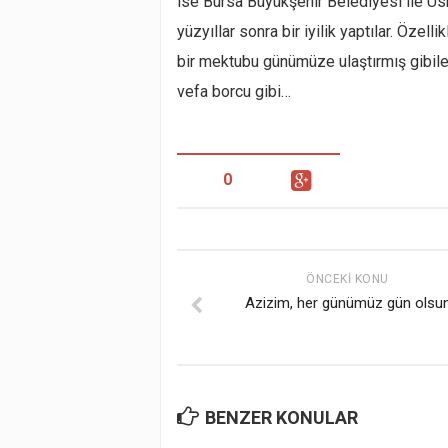
ise Bursa Büyükşehir Belediyesi ile Üs
yüzyıllar sonra bir iyilik yaptılar. Özell
bir mektubu günümüze ulaştırmış gibiler
vefa borcu gibi…
0
ÖNCEKI KONU
Azizim, her günümüz gün olsu
BENZER KONULAR