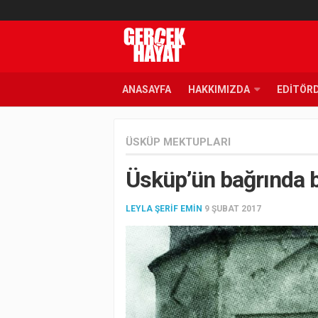
ANASAYFA
HAKKIMIZDA
EDITÖR
ÜSKÜP MEKTUPLARI
Üsküp’ün bağrında b
LEYLA ŞERIF EMIN
9 ŞUBAT 2017