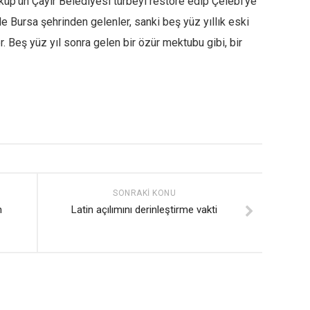
küp’ün Çayır Belediyesi türbeyi restore edip Çelebi’ye
ikle Bursa şehrinden gelenler, sanki beş yüz yıllık eski
. Beş yüz yıl sonra gelen bir özür mektubu gibi, bir
SONRAKI KONU
n
Latin açılımını derinleştirme vakti