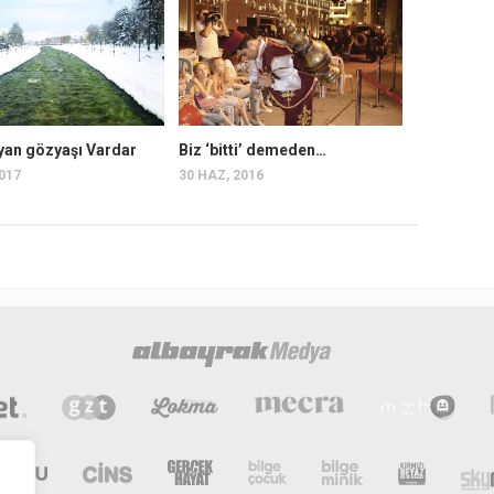
an gözyaşı Vardar
Biz ‘bitti’ demeden…
2017
30 HAZ, 2016