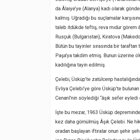
da Âlaiye’ye (Alanya) kadı olarak gönde
kalmış. Uğradığı bu suçlamalar karşısın
taleb itdükde teftiş, reva mıdur görem
Rusçuk (Bulgaristan), Kıratova (Makedo
Bütün bu tayinler sırasında bir tarafta
Paşa’ya takdim etmiş. Bunun üzerine ö
kadılığına tayin edilmiş.
Çelebi, Üsküp’te zatülcenp hastalığında
Evliya Çelebi’ye göre Üsküp’te buluna
Cenanî’nin söylediği “âşık sefer eyledi 
İşte bu mezar, 1963 Üsküp depreminde 
kez daha gömülmüş Âşık Çelebi. Ne hikme
oradan başlayan iftiralar onun şehir şe