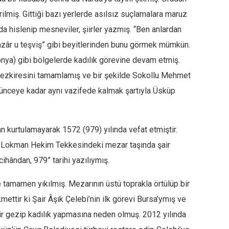
rilmiş. Gittiği bazı yerlerde asılsız suçlamalara maruz
da hislenip mesneviler, şiirler yazmış. “Ben anlardan
 âzâr u teşviş” gibi beyitlerinden bunu görmek mümkün.
nya) gibi bölgelerde kadılık görevine devam etmiş.
n tezkiresini tamamlamış ve bir şekilde Sokollu Mehmet
lünceye kadar aynı vazifede kalmak şartıyla Üsküp
n kurtulamayarak 1572 (979) yılında vefat etmiştir.
n Lokman Hekim Tekkesindeki mezar taşında şair
cihândan, 979” tarihi yazılıymış.
tamamen yıkılmış. Mezarının üstü toprakla örtülüp bir
ttir ki Şair Âşık Çelebi’nin ilk görevi Bursa’ymış ve
hir gezip kadılık yapmasına neden olmuş. 2012 yılında