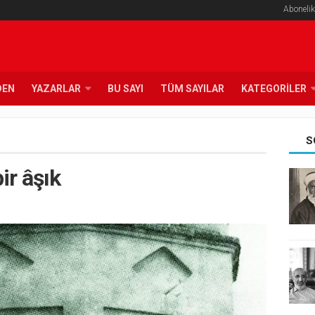
Abonelik
DEN
YAZARLAR
BU SAYI
TÜM SAYILAR
KATEGORILER
S
ir âşık