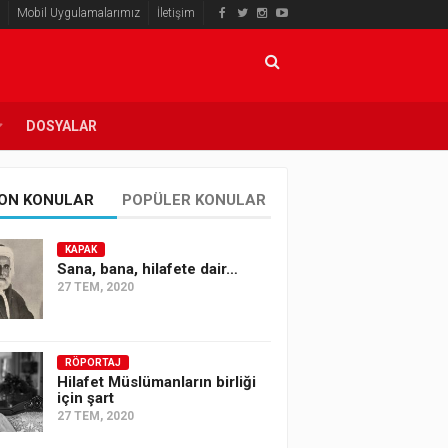
Mobil Uygulamalarımız
İletişim
DOSYALAR
ON KONULAR
POPÜLER KONULAR
KAPAK
Sana, bana, hilafete dair…
27 TEM, 2020
RÖPORTAJ
Hilafet Müslümanların birliği
için şart
27 TEM, 2020