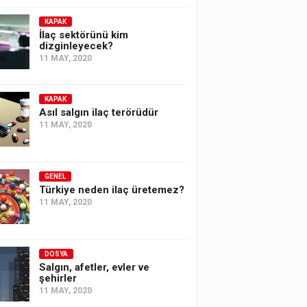
KAPAK
İlaç sektörünü kim
dizginleyecek?
11 MAY, 2020
KAPAK
Asıl salgın ilaç terörüdür
11 MAY, 2020
GENEL
Türkiye neden ilaç üretemez?
11 MAY, 2020
DOSYA
Salgın, afetler, evler ve
şehirler
11 MAY, 2020