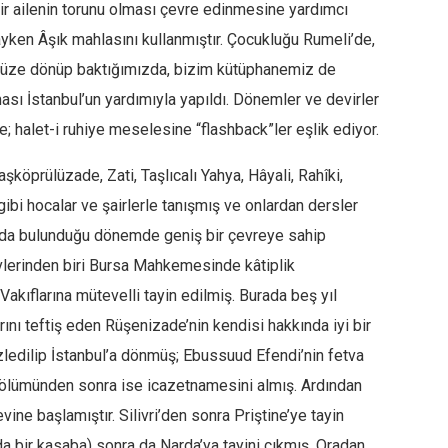
 bir ailenin torunu olması çevre edinmesine yardımcı
dayken Âşık mahlasını kullanmıştır. Çocukluğu Rumeli’de,
ümüze dönüp baktığımızda, bizim kütüphanemiz de
ası İstanbul’un yardımıyla yapıldı. Dönemler ve devirler
ne; halet-i ruhiye meselesine “flashback”ler eşlik ediyor.
aşköprülüzade, Zati, Taşlıcalı Yahya, Hâyali, Rahîki,
bi hocalar ve şairlerle tanışmış ve onlardan dersler
l’da bulunduğu dönemde geniş bir çevreye sahip
vlerinden biri Bursa Mahkemesinde kâtiplik
Vakıflarına mütevelli tayin edilmiş. Burada beş yıl
ını teftiş eden Rüşenizade’nin kendisi hakkında iyi bir
edilip İstanbul’a dönmüş; Ebussuud Efendi’nin fetva
n ölümünden sonra ise icazetnamesini almış. Ardından
vine başlamıştır. Silivri’den sonra Priştine’ye tayin
da bir kasaba) sonra da Narda’ya tayini çıkmış. Oradan