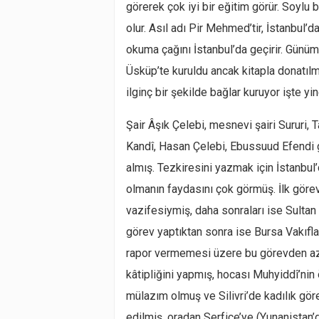
görerek çok iyi bir eğitim görür. Soylu
olur. Asıl adı Pir Mehmed’tir, İstanbul’
okuma çağını İstanbul’da geçirir. Gün
Üsküp’te kuruldu ancak kitapla donatılm
ilginç bir şekilde bağlar kuruyor işte yi
Şair Âşık Çelebi, mesnevi şairi Sururi, T
Kandî, Hasan Çelebi, Ebussuud Efendi gi
almış. Tezkiresini yazmak için İstanbu
olmanın faydasını çok görmüş. İlk göre
vazifesiymiş, daha sonraları ise Sultan 
görev yaptıktan sonra ise Bursa Vakıflar
rapor vermemesi üzere bu görevden azl
kâtipliğini yapmış, hocası Muhyiddî’ni
mülazım olmuş ve Silivri’de kadılık göre
edilmiş, oradan Serfiçe’ye (Yunanistan’