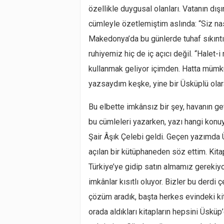
özellikle duygusal olanları. Vatanın dış
cümleyle özetlemiştim aslında: “Siz na
Makedonya’da bu günlerde tuhaf sıkıntıl
ruhiyemiz hiç de iç açıcı değil. “Halet-
kullanmak geliyor içimden. Hatta mümk
yazsaydım keşke, yine bir Üsküplü olara
Bu elbette imkânsız bir şey, havanın ge
bu cümleleri yazarken, yazı hangi kon
Şair Âşık Çelebi geldi. Geçen yazımda 
açılan bir kütüphaneden söz ettim. Kitap
Türkiye’ye gidip satın almamız gerekiyor
imkânlar kısıtlı oluyor. Bizler bu derdi 
çözüm aradık, başta herkes evindeki kit
orada aldıkları kitapların hepsini Üsküp