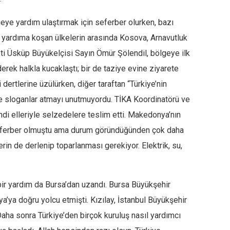
eye yardım ulaştırmak için seferber olurken, bazı
İlk yardıma koşan ülkelerin arasında Kosova, Arnavutluk
eti Üsküp Büyükelçisi Sayın Ömür Şölendil, bölgeye ilk
erek halkla kucaklaştı; bir de taziye evine ziyarete
i dertlerine üzülürken, diğer taraftan “Türkiye’nin
e sloganlar atmayı unutmuyordu. TİKA Koordinatörü ve
ndi elleriyle selzedelere teslim etti. Makedonya’nın
seferber olmuştu ama durum göründüğünden çok daha
erin de derlenip toparlanması gerekiyor. Elektrik, su,
r yardım da Bursa’dan uzandı. Bursa Büyükşehir
ya’ya doğru yolcu etmişti. Kızılay, İstanbul Büyükşehir
aha sonra Türkiye’den birçok kuruluş nasıl yardımcı