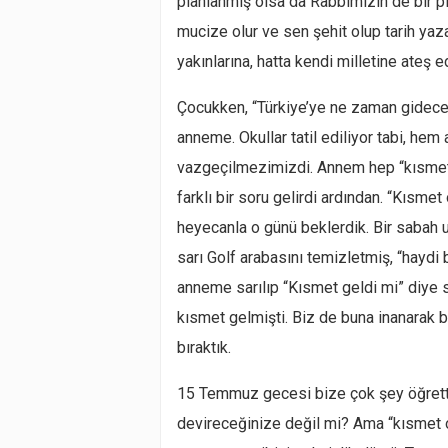
planlanmış olsa da Rabbimizin de bir p
mucize olur ve sen şehit olup tarih yaz
yakınlarına, hatta kendi milletine ateş e
Çocukken, “Türkiye’ye ne zaman gidece
anneme. Okullar tatil ediliyor tabi, he
vazgeçilmezimizdi. Annem hep “kısmet
farklı bir soru gelirdi ardından. “Kısme
heyecanla o günü beklerdik. Bir sabah
sarı Golf arabasını temizletmiş, “haydi
anneme sarılıp “Kısmet geldi mi” diye
kısmet gelmişti. Biz de buna inanarak b
bıraktık.
15 Temmuz gecesi bize çok şey öğretti 
devireceğinize değil mi? Ama “kısmet ol