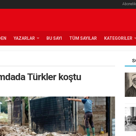
Abonelik
DEN
YAZARLAR
BU SAYI
TÜM SAYILAR
KATEGORILER
S
imdada Türkler koştu