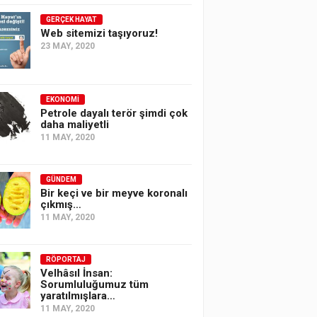
GERÇEK HAYAT
Web sitemizi taşıyoruz!
23 MAY, 2020
EKONOMI
Petrole dayalı terör şimdi çok
daha maliyetli
11 MAY, 2020
GÜNDEM
Bir keçi ve bir meyve koronalı
çıkmış…
11 MAY, 2020
RÖPORTAJ
Velhâsıl İnsan:
Sorumluluğumuz tüm
yaratılmışlara…
11 MAY, 2020