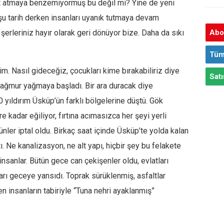
et atmaya benzemiyormuş bu değil mi? Yine de yeni
şu tarih derken insanları uyanık tutmaya devam
şerleriniz hayır olarak geri dönüyor bize. Daha da sıkı
Abon
Tüm
. Nasıl gideceğiz, çocukları kime bırakabiliriz diye
Satı
 yağmur yağmaya başladı. Bir ara duracak diye
ıldırım Üsküp’ün farklı bölgelerine düştü. Gök
e kadar eğiliyor, fırtına acımasızca her şeyi yerli
ler iptal oldu. Birkaç saat içinde Üsküp’te yolda kalan
 Ne kanalizasyon, ne alt yapı, hiçbir şey bu felakete
insanlar. Bütün gece can çekişenler oldu, evlatları
arı geceye yansıdı. Toprak sürüklenmiş, asfaltlar
n insanların tabiriyle “Tuna nehri ayaklanmış”