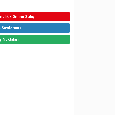
elik / Online Satış
 Sayılarımız
ş Noktaları