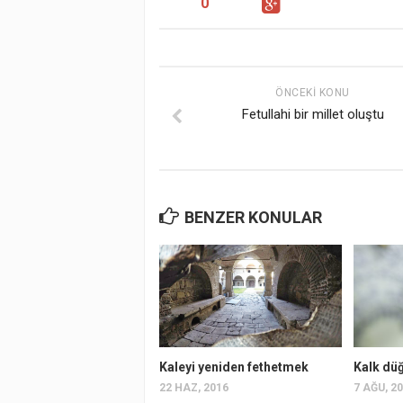
0
ÖNCEKI KONU
Fetullahi bir millet oluştu
BENZER KONULAR
Kaleyi yeniden fethetmek
Kalk dü
22 HAZ, 2016
7 AĞU, 2