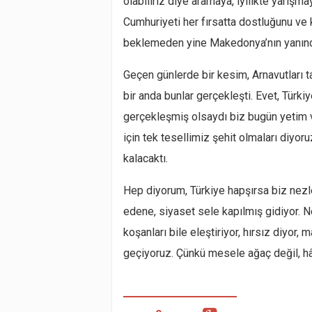
olabiliriz diye aramaya, iyilikte yarışm
Cumhuriyeti her fırsatta dostluğunu ve 
beklemeden yine Makedonya’nın yanınd
Geçen günlerde bir kesim, Arnavutları 
bir anda bunlar gerçekleşti. Evet, Tür
gerçekleşmiş olsaydı biz bugün yetim v
için tek tesellimiz şehit olmaları diyor
kalacaktı.
Hep diyorum, Türkiye hapşırsa biz nezle 
edene, siyaset sele kapılmış gidiyor. N
koşanları bile eleştiriyor, hırsız diyor,
geçiyoruz. Çünkü mesele ağaç değil, h