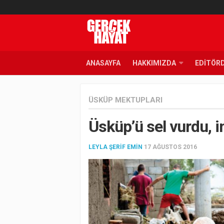
ANASAYFA
HAKKIMIZDA
EDITÖR
ÜSKÜP MEKTUPLARI
Üsküp’ü sel vurdu, 
LEYLA ŞERIF EMIN
17 AĞUSTOS 2016