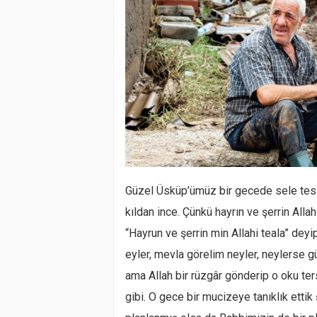
Güzel Üsküp’ümüz bir gecede sele tesl
kıldan ince. Çünkü hayrın ve şerrin Alla
“Hayrun ve şerrin min Allahi teala” deyi
eyler, mevla görelim neyler, neylerse gü
ama Allah bir rüzgâr gönderip o oku te
gibi. O gece bir mucizeye tanıklık etti