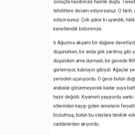
sonuçta nasibinize hainlik düştü. Twe
tehditlere devam ediyorsunuz. O tarih, 
ediyorsunuz. Çok şükür ki uyandık, hâlâ 
kenetlendik birbirimize.
6 Ağustos akşamı bir düğüne davetliydim
düşünürken, bir anda gök yarılmış gibi
düşündüm ama durmadı; bir gecede 800 y
gürlemiyor, kükrüyor gibiydi. Ağaçlar yer
yerinden uçuruyordu. O gece bütün düğün
arabalar görünmeyecek kadar suya battı.
hazır değildi. Kıyameti yaşıyordu sanki 
ellerinden kayıp giden annelerin feryatl
bozulmuş, bütün bu olaylara tanıklık ede
caddelerden akıyordu.