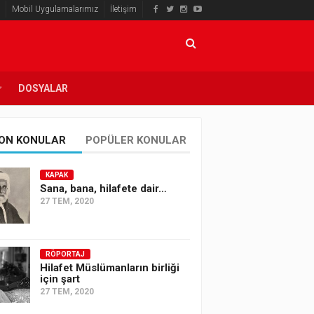
Mobil Uygulamalarımız
İletişim
DOSYALAR
ON KONULAR
POPÜLER KONULAR
KAPAK
Sana, bana, hilafete dair…
27 TEM, 2020
RÖPORTAJ
Hilafet Müslümanların birliği
için şart
27 TEM, 2020