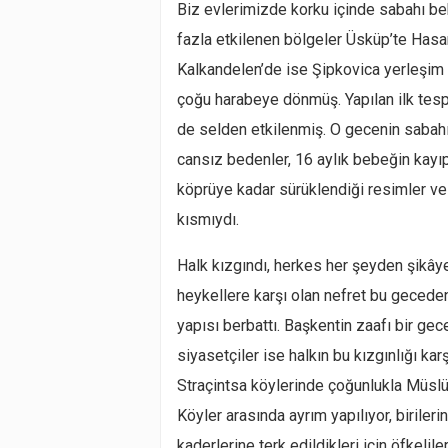
Biz evlerimizde korku içinde sabahı be
fazla etkilenen bölgeler Üsküp’te Hasan
Kalkandelen’de ise Şipkovica yerleşim ye
çoğu harabeye dönmüş. Yapılan ilk tesp
de selden etkilenmiş. O gecenin sabahı
cansız bedenler, 16 aylık bebeğin kayıp
köprüye kadar sürüklendiği resimler ve
kısmıydı.
Halk kızgındı, herkes her şeyden şikây
heykellere karşı olan nefret bu gecede
yapısı berbattı. Başkentin zaafı bir gec
siyasetçiler ise halkın bu kızgınlığı ka
Straçintsa köylerinde çoğunlukla Müslü
Köyler arasında ayrım yapılıyor, birileri
kaderlerine terk edildikleri için öfkeliler