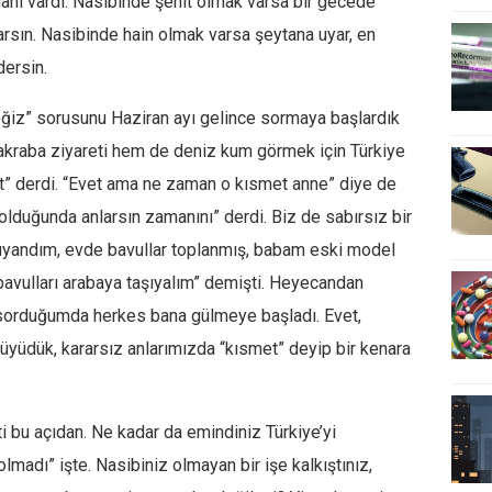
lanı vardı. Nasibinde şehit olmak varsa bir gecede
arsın. Nasibinde hain olmak varsa şeytana uyar, en
dersin.
ğiz” sorusunu Haziran ayı gelince sormaya başlardık
m akraba ziyareti hem de deniz kum görmek için Türkiye
” derdi. “Evet ama ne zaman o kısmet anne” diye de
t olduğunda anlarsın zamanını” derdi. Biz de sabırsız bir
 uyandım, evde bavullar toplanmış, babam eski model
 bavulları arabaya taşıyalım” demişti. Heyecandan
 sorduğumda herkes bana gülmeye başladı. Evet,
üyüdük, kararsız anlarımızda “kısmet” deyip bir kenara
bu açıdan. Ne kadar da emindiniz Türkiye’yi
madı” işte. Nasibiniz olmayan bir işe kalkıştınız,