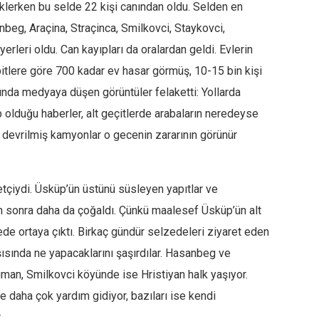
klerken bu selde 22 kişi canından oldu. Selden en
beg, Araçina, Straçinca, Smilkovci, Staykovci,
rleri oldu. Can kayıpları da oralardan geldi. Evlerin
itlere göre 700 kadar ev hasar görmüş, 10-15 bin kişi
nda medyaya düşen görüntüler felaketti: Yollarda
 olduğu haberler, alt geçitlerde arabaların neredeyse
 devrilmiş kamyonlar o gecenin zararının görünür
etçiydi. Üsküp’ün üstünü süsleyen yapıtlar ve
n sonra daha da çoğaldı. Çünkü maalesef Üsküp’ün alt
ede ortaya çıktı. Birkaç gündür selzedeleri ziyaret eden
rşısında ne yapacaklarını şaşırdılar. Hasanbeg ve
man, Smilkovci köyünde ise Hristiyan halk yaşıyor.
ne daha çok yardım gidiyor, bazıları ise kendi
.