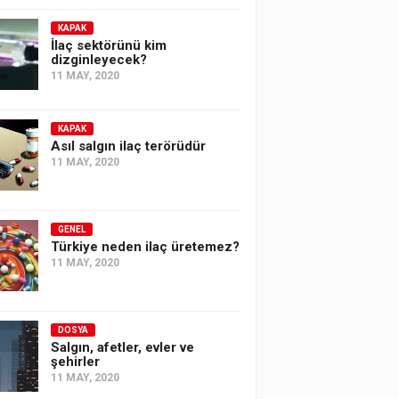
KAPAK
İlaç sektörünü kim
dizginleyecek?
11 MAY, 2020
KAPAK
Asıl salgın ilaç terörüdür
11 MAY, 2020
GENEL
Türkiye neden ilaç üretemez?
11 MAY, 2020
DOSYA
Salgın, afetler, evler ve
şehirler
11 MAY, 2020