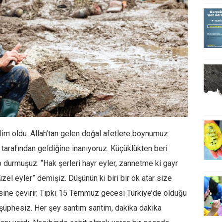
im oldu. Allah’tan gelen doğal afetlere boynumuz
h tarafından geldiğine inanıyoruz. Küçüklükten beri
p durmuşuz. “Hak şerleri hayr eyler, zannetme ki gayr
zel eyler” demişiz. Düşünün ki biri bir ok atar size
rsine çevirir. Tıpkı 15 Temmuz gecesi Türkiye’de olduğu
k şüphesiz. Her şey santim santim, dakika dakika