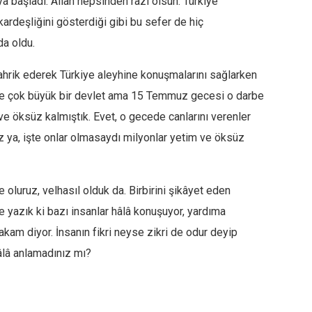
aya başladı. Allah hepsinden razı olsun. Türkiye
kardeşliğini gösterdiği gibi bu sefer de hiç
a oldu.
tahrik ederek Türkiye aleyhine konuşmalarını sağlarken
kiye çok büyük bir devlet ama 15 Temmuz gecesi o darbe
e öksüz kalmıştık. Evet, o gecede canlarını verenler
uz ya, işte onlar olmasaydı milyonlar yetim ve öksüz
oluruz, velhasıl olduk da. Birbirini şikâyet eden
e yazık ki bazı insanlar hâlâ konuşuyor, yardıma
 makam diyor. İnsanın fikri neyse zikri de odur deyip
âlâ anlamadınız mı?