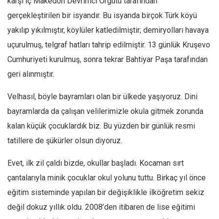
karşı İç Makedon Devrimci Örgütü tarafından
Amerika
gerçekleştirilen bir isyandır. Bu isyanda birçok Türk köyü
Avustralya
yakılıp yıkılmıştır, köylüler katledilmiştir; demiryolları havaya
Tarih
uçurulmuş, telgraf hatları tahrip edilmiştir. 13 günlük Kruşevo
Düşünce
Cumhuriyeti kurulmuş, sonra tekrar Bahtiyar Paşa tarafından
Dosyalar
geri alınmıştır.
Velhasıl, böyle bayramları olan bir ülkede yaşıyoruz. Dini
bayramlarda da çalışan velilerimizle okula gitmek zorunda
kalan küçük çocuklardık biz. Bu yüzden bir günlük resmi
tatillere de şükürler olsun diyoruz.
Evet, ilk zil çaldı bizde, okullar başladı. Kocaman sırt
çantalarıyla minik çocuklar okul yolunu tuttu. Birkaç yıl önce
eğitim sisteminde yapılan bir değişiklikle ilköğretim sekiz
değil dokuz yıllık oldu. 2008’den itibaren de lise eğitimi