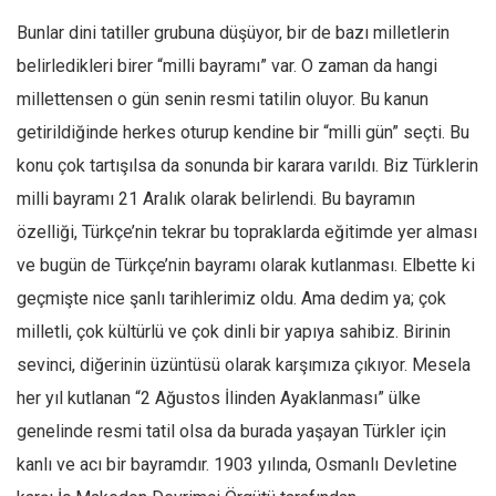
Ekonomi
Bunlar dini tatiller grubuna düşüyor, bir de bazı milletlerin
Spor
belirledikleri birer “milli bayramı” var. O zaman da hangi
millettensen o gün senin resmi tatilin oluyor. Bu kanun
Manzara
getirildiğinde herkes oturup kendine bir “milli gün” seçti. Bu
Sağlık
konu çok tartışılsa da sonunda bir karara varıldı. Biz Türklerin
Gıda-Beslenme
milli bayramı 21 Aralık olarak belirlendi. Bu bayramın
Hayat
özelliği, Türkçe’nin tekrar bu topraklarda eğitimde yer alması
Türkiye
ve bugün de Türkçe’nin bayramı olarak kutlanması. Elbette ki
Siyaset
geçmişte nice şanlı tarihlerimiz oldu. Ama dedim ya; çok
Dünya
milletli, çok kültürlü ve çok dinli bir yapıya sahibiz. Birinin
Avrupa
sevinci, diğerinin üzüntüsü olarak karşımıza çıkıyor. Mesela
Asya
her yıl kutlanan “2 Ağustos İlinden Ayaklanması” ülke
Afrika
genelinde resmi tatil olsa da burada yaşayan Türkler için
kanlı ve acı bir bayramdır. 1903 yılında, Osmanlı Devletine
İslam Dünyası