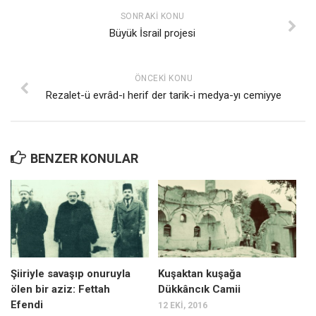
SONRAKI KONU
Büyük İsrail projesi
ÖNCEKI KONU
Rezalet-ü evrâd-ı herif der tarik-i medya-yı cemiyye
BENZER KONULAR
Şiiriyle savaşıp onuruyla
Kuşaktan kuşağa
ölen bir aziz: Fettah
Dükkâncık Camii
Efendi
12 EKI, 2016