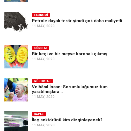
EKONOMI
Petrole dayalı terör şimdi çok daha maliyetli
11 MAY, 2020
GÜNDEM
Bir keçi ve bir meyve koronalı çıkmış…
11 MAY, 2020
RÖPORTAJ
Velhâsıl İnsan: Sorumluluğumuz tüm
yaratılmışlara…
11 MAY, 2020
KAPAK
İlaç sektörünü kim dizginleyecek?
11 MAY, 2020