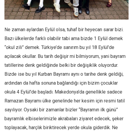
Facebook
Instagram
YouTube
Ne zaman aylardan Eylül olsa, tuhaf bir heyecan sarar bizi.
Editörden
Bazı ülkelerde farklı olabilir tabi ama bizde 1 Eylül demek
Yazarlar
“okul zili” demek. Türkiye’de sanırım bu yıl 18 Eylül’de
Kemal Özer
açılacak okullar. Bu tarih değişir mi bilmiyorum, yani bayram
Mahmut Toptaş
tatillerine denk geldiğinde belki bir değişiklik oluyordur.
Yvonne Ridley
Bizde ise bu yıl Kurban Bayramı aynı o tarihe denk geldiği,
ardından da hafta sonuna bağlandığı için bizim çocuklar
Barış Tarımcıoğlu
okula 4 Eylül’de başladı. Makedonya’da genellikle sadece
Ömer Kayani
Ramazan Bayramı ülke genelinde her kesim için resmi tatil
Yusuf Armağan
sayılıyor. Oysaki bir zamanlar bizler “Bayramın ilk günü”
Hasanali Yıldırım
bayramlık elbiselerimizle akrabaları ziyaret edecek, şeker
Leyla Şerif Emin
toplayacak, harçlık biriktirecek yerde okula giderdik. Ne
Selçuk Türkyılmaz