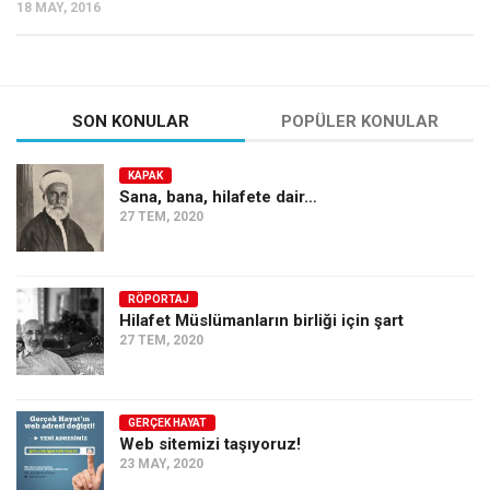
18 MAY, 2016
SON KONULAR
POPÜLER KONULAR
KAPAK
Sana, bana, hilafete dair…
27 TEM, 2020
RÖPORTAJ
Hilafet Müslümanların birliği için şart
27 TEM, 2020
GERÇEK HAYAT
Web sitemizi taşıyoruz!
23 MAY, 2020