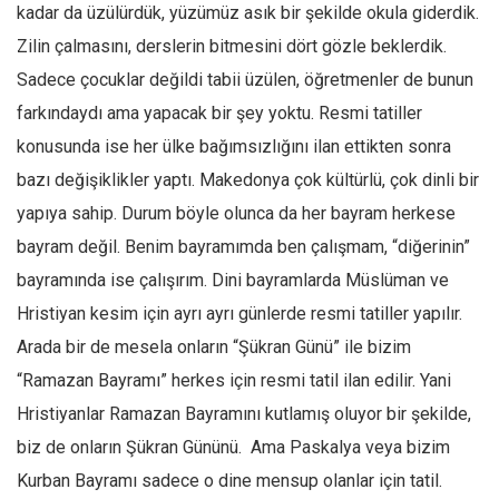
kadar da üzülürdük, yüzümüz asık bir şekilde okula giderdik.
Mehmet Ali Tekin
Zilin çalmasını, derslerin bitmesini dört gözle beklerdik.
Abir E. Nahas
Sadece çocuklar değildi tabii üzülen, öğretmenler de bunun
Amina S. Jenenkovic
farkındaydı ama yapacak bir şey yoktu. Resmi tatiller
Bağdagül Öz
konusunda ise her ülke bağımsızlığını ilan ettikten sonra
bazı değişiklikler yaptı. Makedonya çok kültürlü, çok dinli bir
Esra Elönü
yapıya sahip. Durum böyle olunca da her bayram herkese
» Yazar arşivi
bayram değil. Benim bayramımda ben çalışmam, “diğerinin”
Bu Sayı
bayramında ise çalışırım. Dini bayramlarda Müslüman ve
Tüm Sayılar
Hristiyan kesim için ayrı ayrı günlerde resmi tatiller yapılır.
Kategoriler
Arada bir de mesela onların “Şükran Günü” ile bizim
Kültür Sanat
“Ramazan Bayramı” herkes için resmi tatil ilan edilir. Yani
Hristiyanlar Ramazan Bayramını kutlamış oluyor bir şekilde,
Kitap
biz de onların Şükran Gününü. Ama Paskalya veya bizim
Karisi kitap sualleri
Kurban Bayramı sadece o dine mensup olanlar için tatil.
7 soruda bu hafta