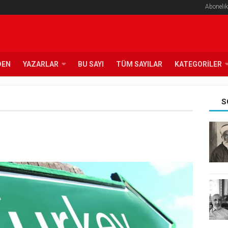
Abonelik
DEN
YAZARLAR
BU SAYI
TÜM SAYILAR
KATEGORILER
S