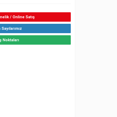
elik / Online Satış
 Sayılarımız
ş Noktaları