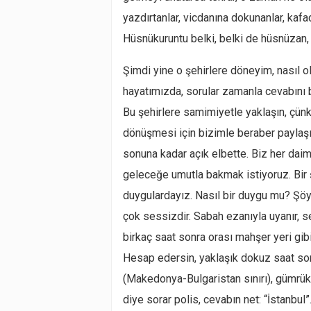
yazdırtanlar, vicdanına dokunanlar, kafa
Hüsnükuruntu belki, belki de hüsnüzan,
Şimdi yine o şehirlere döneyim, nasıl ol
hayatımızda, sorular zamanla cevabını b
Bu şehirlere samimiyetle yaklaşın, çün
dönüşmesi için bizimle beraber paylaşın
sonuna kadar açık elbette. Biz her daim
geleceğe umutla bakmak istiyoruz. Bir 
duygulardayız. Nasıl bir duygu mu? Şöyl
çok sessizdir. Sabah ezanıyla uyanır, se
birkaç saat sonra orası mahşer yeri gib
Hesap edersin, yaklaşık dokuz saat sonr
(Makedonya-Bulgaristan sınırı), gümrükte
diye sorar polis, cevabın net: “İstanbu