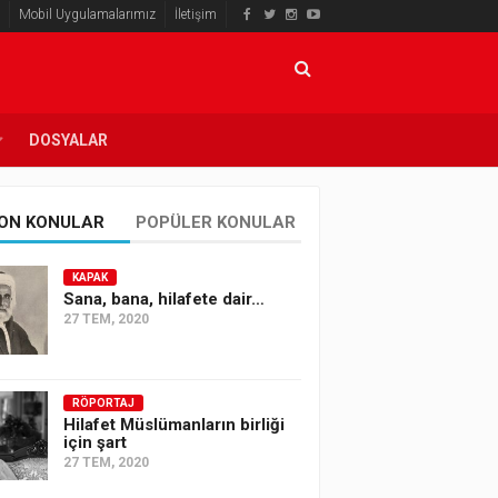
Mobil Uygulamalarımız
İletişim
DOSYALAR
ON KONULAR
POPÜLER KONULAR
KAPAK
Sana, bana, hilafete dair…
27 TEM, 2020
RÖPORTAJ
Hilafet Müslümanların birliği
için şart
27 TEM, 2020