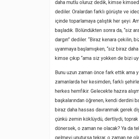
daha mutlu oluruz dedik, kimse kimsede
dediler. Oralardan farklı görüşte ve ide
içinde toparlamaya çalıştık her şeyi. 
başladık. Bölündükten sonra da, “siz ar
dargın” dediler. “Biraz kenara çekilin, bi
uyanmaya başlamışken, “siz biraz daha d
kimse çıkıp “ama siz yokken de bizi uy
Bunu uzun zaman önce fark ettik ama y
zamanlarda her kesimden, farklı şehirl
herkes hemfikir. Gelecekte hazıra alışm
başkalarından öğrenen, kendi derdini b
biraz daha hassas davranmak gerek di
çünkü zemin köklüydü, dertliydi, toprak
dönersek, o zaman ne olacak? Ya da tekr
gelmeyi unutursa tekrar, o zaman ne ola