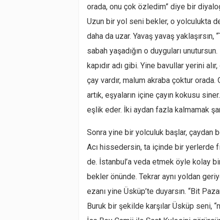
orada, onu çok özledim” diye bir diyalo
Uzun bir yol seni bekler, o yolculukta der
daha da uzar. Yavaş yavaş yaklaşırsın, “
sabah yaşadığın o duyguları unutursun. K
kapıdır adı gibi. Yine bavullar yerini al
çay vardır, malum akraba çoktur orada.
artık, eşyaların içine çayın kokusu sin
eşlik eder. İki aydan fazla kalmamak şar
Sonra yine bir yolculuk başlar, çaydan b
Acı hissedersin, ta içinde bir yerlerde 
de. İstanbul’a veda etmek öyle kolay bi
bekler önünde. Tekrar aynı yoldan geriy
ezanı yine Üsküp’te duyarsın. “Bit Pazar
Buruk bir şekilde karşılar Üsküp seni, 