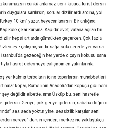
g kuramazsın çünkü anlamaz seni, kısaca turist dersin.
in duygulara sarılırsın, sorular dizilir ardı ardına, yol
Turkey 10 km” yazar, heyecanlanırsın. Bir anlığına
apıkule çıkar karşına. Kapıdır evet, vatana açılan bir
ır, dizilir hepsi art arda gümrükten geçerken. Çok fazla
 Gizlemeye çalışmışsındır sağa sola nerede yer varsa
er. İstanbul’da gezeceğin her yerde o çayın kokusu sana
tıyla hasret gidermeye çalışırsın en yakınlarınla.
oş yer kalmış torbaların içine toparlarsın muhabbetleri.
fırtınalar kopar, Rumeli’nin Anadolu’dan kopuşu gibi hem
r şey değildir elbette, ama Üsküp bu, seni hasretle
e gidersin. Geriye, çok geriye gidersin, sabaha doğru o
ında” ses seda yoktur yine, sessizlik karşılar seni.
“nerden nereye” dersin içinden, merkezine yaklaştıkça