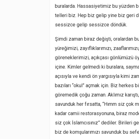
buralarda. Hassasiyetimiz bu yüzden bi
telleri biz. Hep biz gelip yine biz ger
sessizce gelip sessizce döndük.
Şimdi zaman biraz değişti, oralardan bu
yüreğimizi, zayıflıklarımızı, zaaflarımız
göreneklerimizi, açıkçası gönlümüzü öyle
içine. Kimler gelmedi ki buralara, saym
açısıyla ve kendi ön yargısıyla kimi zama
bazıları “okul” açmak için. Biz herkes b
göremedik çoğu zaman. Aklımız karıştı, 
savunduk her fırsatta, “Hımm siz çok mil
kadar camii restorasyonuna, biraz mod
siz çok İslamcısınız” dediler. Birileri 
biz de komşularımızı savunduk bu sefer,