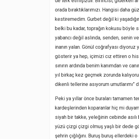
de terk etmişizdir. Birincisi, giderken a
orada bıraktıklarımızı. Hangisi daha güz
kestiremedim. Gurbet değil ki yaşadığı
belki bu kadar, toprağın kokusu böyle s
yabancı değil aslında, senden, senin ve 
inanın yalan. Gönül coğrafyası diyoruz 
gösterir ya hep, içimizi cız ettiren o h
sınırın ardında benim kanımdan ve canımd
yıl birkaç kez geçmek zorunda kalıyorum
dikenli tellerine asıyorum umutlarımı” d
Peki ya yıllar önce buraları tamamen ter
kardeşlerinden koparanlar hiç mi duyama
siyah bir takke, yeleğinin cebinde asılı
yüzü çizgi çizgi olmuş yaşlı bir dede 
şehrin çığlığını. Buruş buruş ellerdeki o 