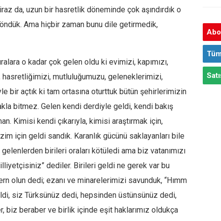
raz da, uzun bir hasretlik döneminde çok aşındırdık o
i döndük. Ama hiçbir zaman bunu dile getirmedik,
Abon
Tüm
ralara o kadar çok gelen oldu ki evimizi, kapımızı,
Satı
ı, hasretliğimizi, mutluluğumuzu, geleneklerimizi,
 bir açtık ki tam ortasına oturttuk bütün şehirlerimizin
akla bitmez. Gelen kendi derdiyle geldi, kendi bakış
n. Kimisi kendi çıkarıyla, kimisi araştırmak için,
izim için geldi sandık. Karanlık gücünü saklayanları bile
gelenlerden birileri oraları kötüledi ama biz vatanımızı
liyetçisiniz” dediler. Birileri geldi ne gerek var bu
ern olun dedi; ezanı ve minarelerimizi savunduk, “Hımm
geldi, siz Türksünüz dedi, hepsinden üstünsünüz dedi,
 biz beraber ve birlik içinde eşit haklarımız oldukça