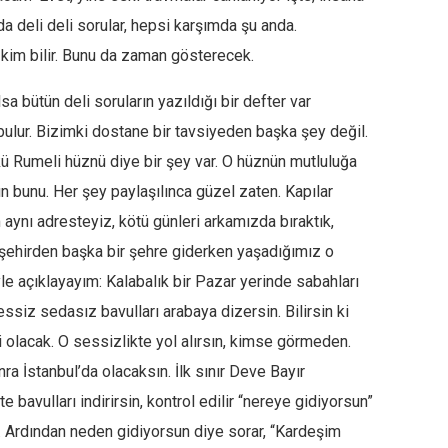
da deli deli sorular, hepsi karşımda şu anda.
 kim bilir. Bunu da zaman gösterecek.
sa bütün deli soruların yazıldığı bir defter var
ulur. Bizimki dostane bir tavsiyeden başka şey değil.
kü Rumeli hüznü diye bir şey var. O hüznün mutluluğa
 bunu. Her şey paylaşılınca güzel zaten. Kapılar
 aynı adresteyiz, kötü günleri arkamızda bıraktık,
şehirden başka bir şehre giderken yaşadığımız o
e açıklayayım: Kalabalık bir Pazar yerinde sabahları
ssiz sedasız bavulları arabaya dizersin. Bilirsin ki
i olacak. O sessizlikte yol alırsın, kimse görmeden.
a İstanbul’da olacaksın. İlk sınır Deve Bayır
 bavulları indirirsin, kontrol edilir “nereye gidiyorsun”
l”. Ardından neden gidiyorsun diye sorar, “Kardeşim