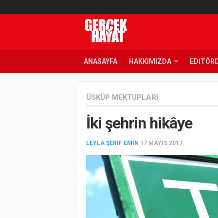
ANASAYFA
HAKKIMIZDA
EDITÖR
ÜSKÜP MEKTUPLARI
İki şehrin hikâye
LEYLA ŞERIF EMIN
17 MAYIS 2017