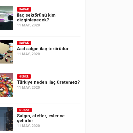
KAPAK
İlaç sektörünü kim
dizginleyecek?
11 MAY, 2020
KAPAK
Asıl salgın ilaç terörüdür
11 MAY, 2020
GENEL
Türkiye neden ilaç üretemez?
11 MAY, 2020
DOSYA
Salgın, afetler, evler ve
şehirler
11 MAY, 2020