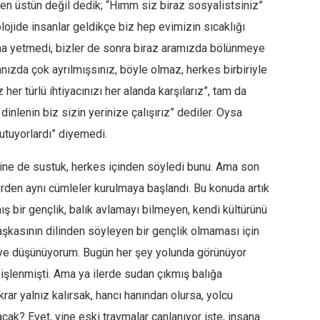
n üstün değil dedik; “Hımm siz biraz sosyalistsiniz”
olojide insanlar geldikçe biz hep evimizin sıcaklığı
Ama yetmedi, bizler de sonra biraz aramızda bölünmeye
anızda çok ayrılmışsınız, böyle olmaz, herkes birbiriyle
z her türlü ihtiyacınızı her alanda karşılarız”, tam da
inlenin biz sizin yerinize çalışırız” dediler. Oysa
utuyorlardı” diyemedi.
ine de sustuk, herkes içinden söyledi bunu. Ama son
erden aynı cümleler kurulmaya başlandı. Bu konuda artık
ış bir gençlik, balık avlamayı bilmeyen, kendi kültürünü
aşkasının dilinden söyleyen bir gençlik olmaması için
ye düşünüyorum. Bugün her şey yolunda görünüyor
 işlenmişti. Ama ya ilerde sudan çıkmış balığa
ar yalnız kalırsak, hancı hanından olursa, yolcu
cak? Evet, yine eski travmalar canlanıyor işte, insana