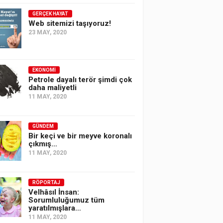
GERÇEK HAYAT
Web sitemizi taşıyoruz!
23 MAY, 2020
EKONOMI
Petrole dayalı terör şimdi çok
daha maliyetli
11 MAY, 2020
GÜNDEM
Bir keçi ve bir meyve koronalı
çıkmış…
11 MAY, 2020
RÖPORTAJ
Velhâsıl İnsan:
Sorumluluğumuz tüm
yaratılmışlara…
11 MAY, 2020