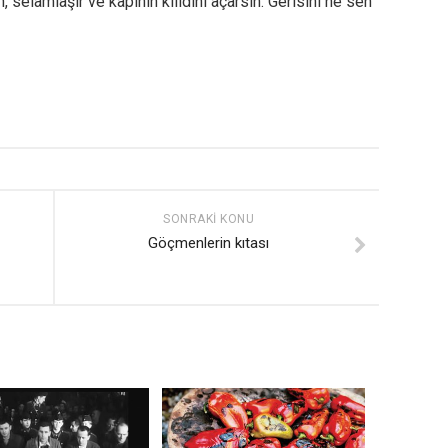
, selamlaşır ve kapının kilidini açarsın. Gerisini ne sen
SONRAKI KONU
Göçmenlerin kıtası