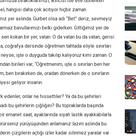
rdımızda bıraktıklarımızı, ikincisi ise eve dönerken
el, hangisi daha çok acıtıyor hiçbir zaman
mız yer aslında. Gurbet olsa adı “Bet” deriz, sevmeyiz
armaz bavullarımızı belki giderken. Gittiğimiz yer de
sen kokan bir yer, vatan. O da vatan bu da vatan, gerisi
ya, coğrafya dersinde öğretmen tahtada eliyle sınırları
is neyse, işte o duyguda takılıp kalıyoruz kimi zaman. O
an birileri var; “Öğretmenim, işte o sınırları ben her
, ben bırakırken de, oradan dönerken de o sınırların
iyesi geliyor insanın.
k edenler, onlar ne hissettiler? Ya da bu şehirleri
dı bu şehirlerin çığlığını? Bu topraklarda başında
 bir emanet saat, ayaklarında siyah lastik ayakkabılarla
görürseniz yürüyüşünden anlamanız lazım aslında bu
derin çizgilerin açtığı izler kadar silinmez yaralar var