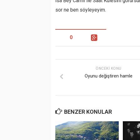
İsa Bey Camii ile Saat Kulesini görürsün
sor ne ben söyleyeyim.
0
ÖNCEKI KONU
Oyunu değiştiren hamle
BENZER KONULAR