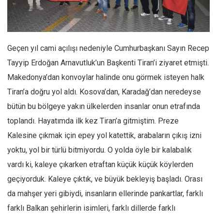
Facebook
Instagram
YouTube
Geçen yıl cami açılışı nedeniyle Cumhurbaşkanı Sayın Recep
Editörden
Tayyip Erdoğan Arnavutluk’un Başkenti Tiran’i ziyaret etmişti.
Yazarlar
Makedonya’dan konvoylar halinde onu görmek isteyen halk
Kemal Özer
Tiran’a doğru yol aldı. Kosova’dan, Karadağ’dan neredeyse
Mahmut Toptaş
bütün bu bölgeye yakın ülkelerden insanlar onun etrafında
Yvonne Ridley
toplandı. Hayatımda ilk kez Tiran’a gitmiştim. Preze
Kalesine çıkmak için epey yol katettik, arabaların çıkış izni
Barış Tarımcıoğlu
yoktu, yol bir türlü bitmiyordu. O yolda öyle bir kalabalık
Ömer Kayani
vardı ki, kaleye çıkarken etraftan küçük küçük köylerden
Yusuf Armağan
geçiyorduk. Kaleye çıktık, ve büyük bekleyiş başladı. Orası
Hasanali Yıldırım
da mahşer yeri gibiydi, insanların ellerinde pankartlar, farklı
Leyla Şerif Emin
farklı Balkan şehirlerin isimleri, farklı dillerde farklı
Selçuk Türkyılmaz