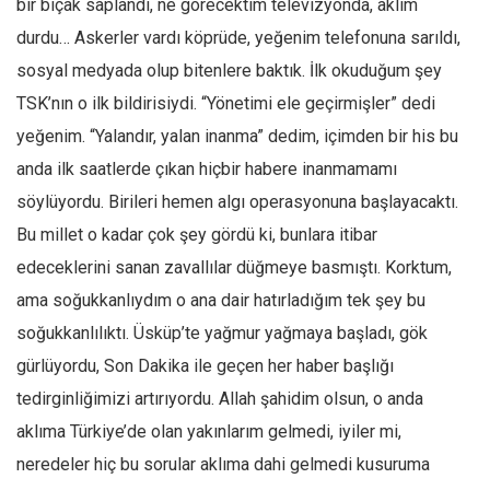
bir bıçak saplandı, ne görecektim televizyonda, aklım
Amerika
durdu… Askerler vardı köprüde, yeğenim telefonuna sarıldı,
Avustralya
sosyal medyada olup bitenlere baktık. İlk okuduğum şey
Tarih
TSK’nın o ilk bildirisiydi. “Yönetimi ele geçirmişler” dedi
Düşünce
yeğenim. “Yalandır, yalan inanma” dedim, içimden bir his bu
Dosyalar
anda ilk saatlerde çıkan hiçbir habere inanmamamı
söylüyordu. Birileri hemen algı operasyonuna başlayacaktı.
Bu millet o kadar çok şey gördü ki, bunlara itibar
edeceklerini sanan zavallılar düğmeye basmıştı. Korktum,
ama soğukkanlıydım o ana dair hatırladığım tek şey bu
soğukkanlılıktı. Üsküp’te yağmur yağmaya başladı, gök
gürlüyordu, Son Dakika ile geçen her haber başlığı
tedirginliğimizi artırıyordu. Allah şahidim olsun, o anda
aklıma Türkiye’de olan yakınlarım gelmedi, iyiler mi,
neredeler hiç bu sorular aklıma dahi gelmedi kusuruma