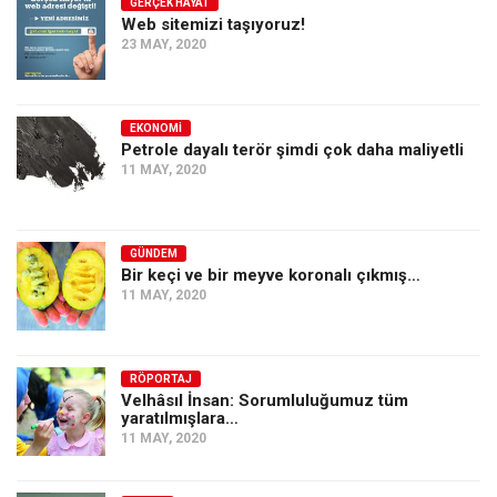
GERÇEK HAYAT
Web sitemizi taşıyoruz!
23 MAY, 2020
EKONOMI
Petrole dayalı terör şimdi çok daha maliyetli
11 MAY, 2020
GÜNDEM
Bir keçi ve bir meyve koronalı çıkmış…
11 MAY, 2020
RÖPORTAJ
Velhâsıl İnsan: Sorumluluğumuz tüm
yaratılmışlara…
11 MAY, 2020