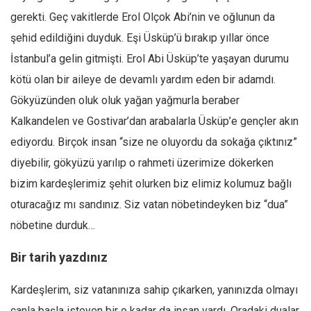
gerekti. Geç vakitlerde Erol Olçok Abi’nin ve oğlunun da
şehid edildiğini duyduk. Eşi Üsküp’ü bırakıp yıllar önce
İstanbul’a gelin gitmişti. Erol Abi Üsküp’te yaşayan durumu
kötü olan bir aileye de devamlı yardım eden bir adamdı.
Gökyüzünden oluk oluk yağan yağmurla beraber
Kalkandelen ve Gostivar’dan arabalarla Üsküp’e gençler akın
ediyordu. Birçok insan “size ne oluyordu da sokağa çıktınız”
diyebilir, gökyüzü yarılıp o rahmeti üzerimize dökerken
bizim kardeşlerimiz şehit olurken biz elimiz kolumuz bağlı
oturacağız mı sandınız. Siz vatan nöbetindeyken biz “dua”
nöbetine durduk…
Bir tarih yazdınız
Kardeşlerim, siz vatanınıza sahip çıkarken, yanınızda olmayı
canla başla isteyen bir o kadar da insan vardı. Oradaki dualar