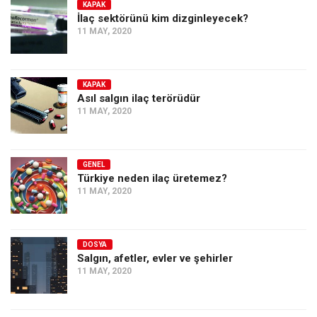
KAPAK
İlaç sektörünü kim dizginleyecek?
11 MAY, 2020
KAPAK
Asıl salgın ilaç terörüdür
11 MAY, 2020
GENEL
Türkiye neden ilaç üretemez?
11 MAY, 2020
DOSYA
Salgın, afetler, evler ve şehirler
11 MAY, 2020