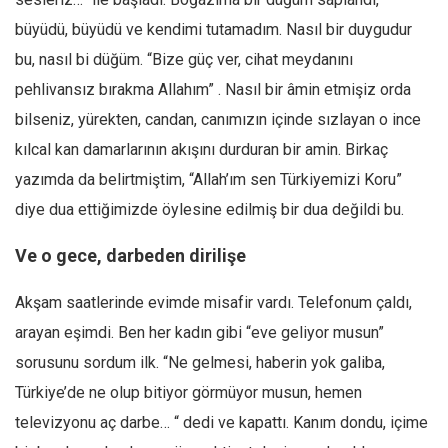
Ekonomi
büyüdü, büyüdü ve kendimi tutamadım. Nasıl bir duygudur
Spor
bu, nasıl bi düğüm. “Bize güç ver, cihat meydanını
pehlivansız bırakma Allahım” . Nasıl bir âmin etmişiz orda
Manzara
bilseniz, yürekten, candan, canımızın içinde sızlayan o ince
Sağlık
kılcal kan damarlarının akışını durduran bir amin. Birkaç
Gıda-Beslenme
yazımda da belirtmiştim, “Allah’ım sen Türkiyemizi Koru”
Hayat
diye dua ettiğimizde öylesine edilmiş bir dua değildi bu.
Türkiye
Ve o gece, darbeden dirilişe
Siyaset
Dünya
Akşam saatlerinde evimde misafir vardı. Telefonum çaldı,
Avrupa
arayan eşimdi. Ben her kadın gibi “eve geliyor musun”
Asya
sorusunu sordum ilk. “Ne gelmesi, haberin yok galiba,
Afrika
Türkiye’de ne olup bitiyor görmüyor musun, hemen
İslam Dünyası
televizyonu aç darbe… “ dedi ve kapattı. Kanım dondu, içime