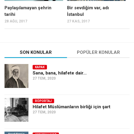
Paylaşılamayan şehrin
Bir sevdiğim var, adı
tarihi
İstanbul
28 AĞU, 2017
27 KAS, 2017
SON KONULAR
POPÜLER KONULAR
KAPAK
Sana, bana, hilafete dair…
27 TEM, 2020
RÖPORTAJ
Hilafet Müslümanların birliği için şart
27 TEM, 2020