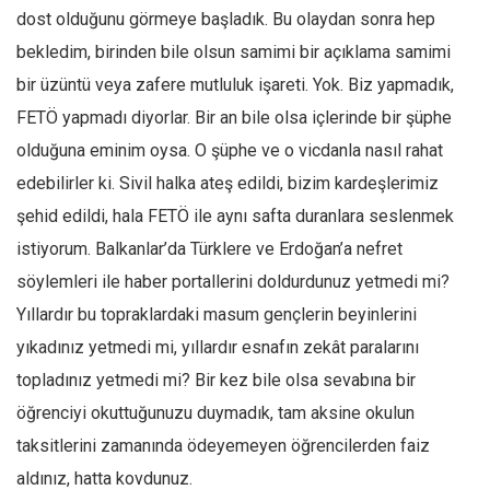
dost olduğunu görmeye başladık. Bu olaydan sonra hep
bekledim, birinden bile olsun samimi bir açıklama samimi
bir üzüntü veya zafere mutluluk işareti. Yok. Biz yapmadık,
FETÖ yapmadı diyorlar. Bir an bile olsa içlerinde bir şüphe
olduğuna eminim oysa. O şüphe ve o vicdanla nasıl rahat
edebilirler ki. Sivil halka ateş edildi, bizim kardeşlerimiz
şehid edildi, hala FETÖ ile aynı safta duranlara seslenmek
istiyorum. Balkanlar’da Türklere ve Erdoğan’a nefret
söylemleri ile haber portallerini doldurdunuz yetmedi mi?
Yıllardır bu topraklardaki masum gençlerin beyinlerini
yıkadınız yetmedi mi, yıllardır esnafın zekât paralarını
topladınız yetmedi mi? Bir kez bile olsa sevabına bir
öğrenciyi okuttuğunuzu duymadık, tam aksine okulun
taksitlerini zamanında ödeyemeyen öğrencilerden faiz
aldınız, hatta kovdunuz.