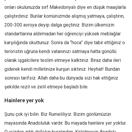
onları okulunuzda sırf Makedonyalı diye en düşük maaşlarla
çalıştırdınız. Bunlar komünizmde alışmış yatmaya, çalıştırın,
200-300 avroya deyip dalga geçtiniz. Bizim ülkemizin
standartlarına aldırmadan her öğrenciyi yüksek meblağlar
karşılığında okuttunuz. Sonra da “hoca” diye tabir ettiğiniz o
teröristin uğruna kendi vatanınızı satmaya hatta gönüllü
olarak işgalcilere teslim etmeye kalktınız. Biraz daha ileri
giderek kendi milletinize kurşun sıktınız. Heyhat! Bundan
sonrası tarifsiz. Allah daha bu dünyada sizi hak ettiğiniz
şekilde rezil ve zelil etmeye başladı bile.
Hainlere yer yok
Şunu çok iyi bilin. Biz Rumeliliyiz. Bizim gönlümüzün
mayasında Anadoluluk vardır. Bu mayada hainlere yer yoktur.
O yüzden artık defolun buralardan. Kirletmeyin Anadolu