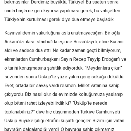
bakmasınlar. Derdimiz büyüktü, Türkiye! Bu saaten sonra
canla başla ne gerekiyorsa yapılması gerek, bu vahşetten
Türkiye’nin kurtulması gerek diye dua etmeye başladık.
Kayınvalidemin vakurluğunu asla unutmayacağım. Bir oğlu
Ankara’da, ikisi İstanbul’da eşi ise Bursa’daydı, eline Kur’anı
aldı ve sadece dua etti. Ne kadar zaman geçti bilmiyorum,
ekranlardan Cumhurbaşkanı Sayın Recep Tayyip Erdoğan’ı ve
o tarihi konuşmasına şahitlik ediyorduk. “Meydanlara çıkın”
sözünden sonra Üsküp’te yüze yakın genç sokağa döküldü.
Evet, ortada bir savaş vardı resmen, Millet vatanına sahip
çıkıyordu. Biz nasıl olur da evimizde koltuğumuza yaslanıp
olup biteni rahat izleyebilirdik ki? “Üsküp’te nerede
toplanabiliriz?” diye hiç düşünmeden Türkiye Cumhuriyeti
Üsküp Büyükelçiliği etrafını kuşattı gençler. Bizim için vatan
bayrağın dalgalandığı yerdi. O bayrağa sahip çıkmamız