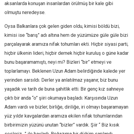
aksanlarda konuşan insanlardan örülmüş bir kale gibi
Mehmet Ali Tekin
olmuştu neredeyse.
Abir E. Nahas
Oysa Balkanlara çok gelen giden oldu, kimisi böldü bizi,
Amina S. Jenenkovic
kimisi ise “barış” adı altına hem de yüzümüze güle güle bizi
Bağdagül Öz
parçalayarak aramıza nifak tohumları ekti. Hiçbir siyasi parti,
Esra Elönü
hiçbir ülkenin lideri, hiçbir dernek hiçbir kuruluş o güne kadar
» Yazar arşivi
bunu başaramamıştı, neyi mi? Bizleri “bir” etmeyi ve
Bu Sayı
toplarlamayı. Beklenen Uzun Adam belirdiğinde kalede yer
yerinden sarsıldı. Derler ya anlatılmaz yaşanır, biz bunu
Tüm Sayılar
yaşadık ve tarih de buna şahitlik etti. Bir genç kız sahneye
Kategoriler
çıktı bir anda “o” şiiri okumaya başladı. Karşısında Uzun
Kültür Sanat
Adam vardı ve bizler; birliğe, diriliğe, iri olmayı başaramayan
Kitap
yüz yıldır kavgalardan aramıza ekilen nifak tohumlarından
Karisi kitap sualleri
birbirimizin yüzünü unutan “bizler” vardık. Şiir “ Biz kısık
7 soruda bu hafta
sesleriz…” ile başladı. Boğazıma bir düğüm saplandı,