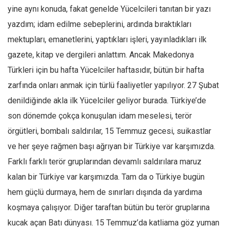
Amerika
yine aynı konuda, fakat genelde Yücelcileri tanıtan bir yazı
Avustralya
yazdım; idam edilme sebeplerini, ardında bıraktıkları
Tarih
mektupları, emanetlerini, yaptıkları işleri, yayınladıkları ilk
Düşünce
gazete, kitap ve dergileri anlattım. Ancak Makedonya
Türkleri için bu hafta Yücelciler haftasıdır, bütün bir hafta
Dosyalar
zarfında onları anmak için türlü faaliyetler yapılıyor. 27 Şubat
denildiğinde akla ilk Yücelciler geliyor burada. Türkiye’de
son dönemde çokça konuşulan idam meselesi, terör
örgütleri, bombalı saldırılar, 15 Temmuz gecesi, suikastlar
ve her şeye rağmen başı ağrıyan bir Türkiye var karşımızda.
Farklı farklı terör gruplarından devamlı saldırılara maruz
kalan bir Türkiye var karşımızda. Tam da o Türkiye bugün
hem güçlü durmaya, hem de sınırları dışında da yardıma
koşmaya çalışıyor. Diğer taraftan bütün bu terör gruplarına
kucak açan Batı dünyası. 15 Temmuz’da katliama göz yuman