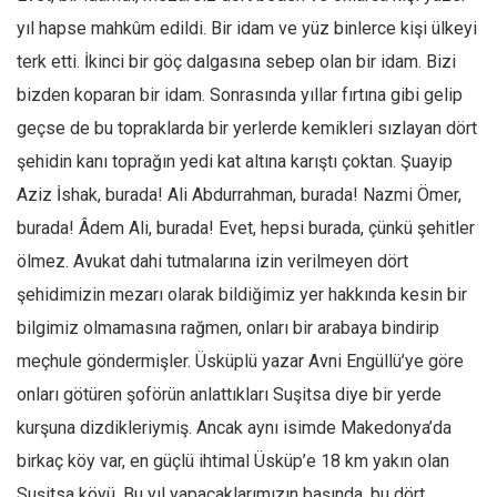
yıl hapse mahkûm edildi. Bir idam ve yüz binlerce kişi ülkeyi
terk etti. İkinci bir göç dalgasına sebep olan bir idam. Bizi
bizden koparan bir idam. Sonrasında yıllar fırtına gibi gelip
geçse de bu topraklarda bir yerlerde kemikleri sızlayan dört
şehidin kanı toprağın yedi kat altına karıştı çoktan. Şuayip
Aziz İshak, burada! Ali Abdurrahman, burada! Nazmi Ömer,
burada! Âdem Ali, burada! Evet, hepsi burada, çünkü şehitler
ölmez. Avukat dahi tutmalarına izin verilmeyen dört
şehidimizin mezarı olarak bildiğimiz yer hakkında kesin bir
bilgimiz olmamasına rağmen, onları bir arabaya bindirip
meçhule göndermişler. Üsküplü yazar Avni Engüllü’ye göre
onları götüren şoförün anlattıkları Suşitsa diye bir yerde
kurşuna dizdikleriymiş. Ancak aynı isimde Makedonya’da
birkaç köy var, en güçlü ihtimal Üsküp’e 18 km yakın olan
Suşitsa köyü. Bu yıl yapacaklarımızın başında, bu dört