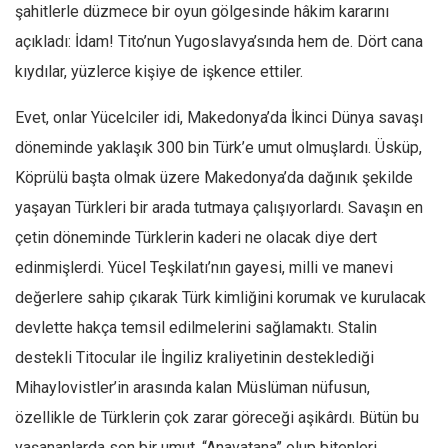
şahitlerle düzmece bir oyun gölgesinde hâkim kararını
Mehmet Ali Tekin
açıkladı: İdam! Tito’nun Yugoslavya’sında hem de. Dört cana
Abir E. Nahas
kıydılar, yüzlerce kişiye de işkence ettiler.
Amina S. Jenenkovic
Evet, onlar Yücelciler idi, Makedonya’da İkinci Dünya savaşı
Bağdagül Öz
döneminde yaklaşık 300 bin Türk’e umut olmuşlardı. Üsküp,
Esra Elönü
Köprülü başta olmak üzere Makedonya’da dağınık şekilde
» Yazar arşivi
yaşayan Türkleri bir arada tutmaya çalışıyorlardı. Savaşın en
Bu Sayı
çetin döneminde Türklerin kaderi ne olacak diye dert
edinmişlerdi. Yücel Teşkilatı’nın gayesi, milli ve manevi
Tüm Sayılar
değerlere sahip çıkarak Türk kimliğini korumak ve kurulacak
Kategoriler
devlette hakça temsil edilmelerini sağlamaktı. Stalin
Kültür Sanat
destekli Titocular ile İngiliz kraliyetinin desteklediği
Kitap
Mihaylovistler’in arasında kalan Müslüman nüfusun,
Karisi kitap sualleri
özellikle de Türklerin çok zarar göreceği aşikârdı. Bütün bu
7 soruda bu hafta
yaşananlarda son bir umut, “Anavatana” olup bitenleri