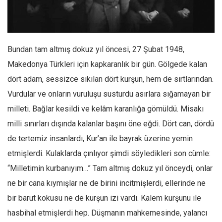
Facebook
Instagram
YouTube
Bundan tam altmış dokuz yıl öncesi, 27 Şubat 1948,
Editörden
Makedonya Türkleri için kapkaranlık bir gün. Gölgede kalan
Yazarlar
dört adam, sessizce sıkılan dört kurşun, hem de sırtlarından.
Kemal Özer
Vurdular ve onların vuruluşu susturdu asırlara sığamayan bir
Mahmut Toptaş
milleti. Bağlar kesildi ve kelâm karanlığa gömüldü. Misakı
Yvonne Ridley
milli sınırları dışında kalanlar başını öne eğdi. Dört can, dördü
de tertemiz insanlardı, Kur’an ile bayrak üzerine yemin
Barış Tarımcıoğlu
etmişlerdi. Kulaklarda çınlıyor şimdi söyledikleri son cümle:
Ömer Kayani
“Milletimin kurbanıyım…” Tam altmış dokuz yıl önceydi, onlar
Yusuf Armağan
ne bir cana kıymışlar ne de birini incitmişlerdi, ellerinde ne
Hasanali Yıldırım
bir barut kokusu ne de kurşun izi vardı. Kalem kurşunu ile
Leyla Şerif Emin
hasbihal etmişlerdi hep. Düşmanın mahkemesinde, yalancı
Selçuk Türkyılmaz