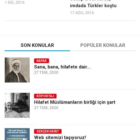
1 EKI, 2016
imdada Türkler koştu
17 AĞU, 2016
SON KONULAR
POPÜLER KONULAR
KAPAK
Sana, bana, hilafete dair…
27 TEM, 2020
RÖPORTAJ
Hilafet Müslümanların birliği için şart
27 TEM, 2020
GERÇEK HAYAT
Web sitemizi taşıyoruz!