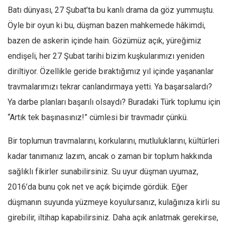
Batı dünyası, 27 Şubat’ta bu kanlı drama da göz yummuştu.
Öyle bir oyun ki bu, düşman bazen mahkemede hâkimdi,
bazen de askerin içinde hain. Gözümüz açık, yüreğimiz
endişeli, her 27 Şubat tarihi bizim kuşkularımızı yeniden
diriltiyor. Özellikle geride bıraktığımız yıl içinde yaşananlar
travmalarımızı tekrar canlandırmaya yetti. Ya başarsalardı?
Ya darbe planları başarılı olsaydı? Buradaki Türk toplumu için
“Artık tek başınasınız!” cümlesi bir travmadır çünkü.
Bir toplumun travmalarını, korkularını, mutluluklarını, kültürleri
kadar tanımanız lazım, ancak o zaman bir toplum hakkında
sağlıklı fikirler sunabilirsiniz. Su uyur düşman uyumaz,
2016’da bunu çok net ve açık biçimde gördük. Eğer
düşmanın suyunda yüzmeye koyulursanız, kulağınıza kirli su
girebilir, iltihap kapabilirsiniz. Daha açık anlatmak gerekirse,