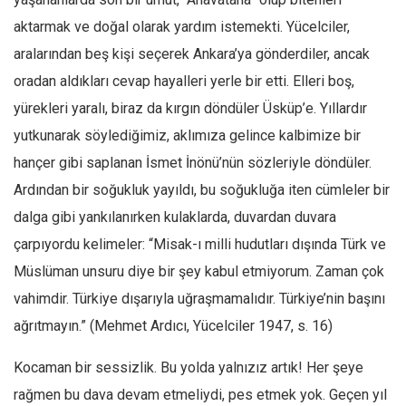
Ekonomi
aktarmak ve doğal olarak yardım istemekti. Yücelciler,
Spor
aralarından beş kişi seçerek Ankara’ya gönderdiler, ancak
oradan aldıkları cevap hayalleri yerle bir etti. Elleri boş,
Manzara
yürekleri yaralı, biraz da kırgın döndüler Üsküp’e. Yıllardır
Sağlık
yutkunarak söylediğimiz, aklımıza gelince kalbimize bir
Gıda-Beslenme
hançer gibi saplanan İsmet İnönü’nün sözleriyle döndüler.
Hayat
Ardından bir soğukluk yayıldı, bu soğukluğa iten cümleler bir
Türkiye
dalga gibi yankılanırken kulaklarda, duvardan duvara
Siyaset
çarpıyordu kelimeler: “Misak-ı milli hudutları dışında Türk ve
Dünya
Müslüman unsuru diye bir şey kabul etmiyorum. Zaman çok
Avrupa
vahimdir. Türkiye dışarıyla uğraşmamalıdır. Türkiye’nin başını
Asya
ağrıtmayın.” (Mehmet Ardıcı, Yücelciler 1947, s. 16)
Afrika
Kocaman bir sessizlik. Bu yolda yalnızız artık! Her şeye
İslam Dünyası
rağmen bu dava devam etmeliydi, pes etmek yok. Geçen yıl