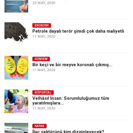
23 MAY, 2020
EKONOMI
Petrole dayalı terör şimdi çok daha maliyetli
11 MAY, 2020
GÜNDEM
Bir keçi ve bir meyve koronalı çıkmış…
11 MAY, 2020
RÖPORTAJ
Velhâsıl İnsan: Sorumluluğumuz tüm
yaratılmışlara…
11 MAY, 2020
KAPAK
İlaç sektörünü kim dizginleyecek?