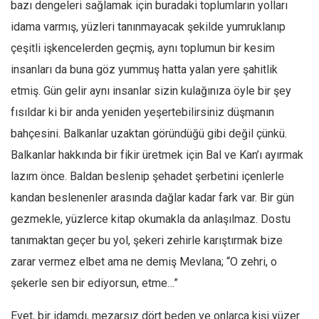
bazı dengeleri sağlamak için buradaki toplumların yolları
idama varmış, yüzleri tanınmayacak şekilde yumruklanıp
çeşitli işkencelerden geçmiş, aynı toplumun bir kesim
insanları da buna göz yummuş hatta yalan yere şahitlik
etmiş. Gün gelir aynı insanlar sizin kulağınıza öyle bir şey
fısıldar ki bir anda yeniden yeşertebilirsiniz düşmanın
bahçesini. Balkanlar uzaktan göründüğü gibi değil çünkü.
Balkanlar hakkında bir fikir üretmek için Bal ve Kan’ı ayırmak
lazım önce. Baldan beslenip şehadet şerbetini içenlerle
kandan beslenenler arasında dağlar kadar fark var. Bir gün
gezmekle, yüzlerce kitap okumakla da anlaşılmaz. Dostu
tanımaktan geçer bu yol, şekeri zehirle karıştırmak bize
zarar vermez elbet ama ne demiş Mevlana; “O zehri, o
şekerle sen bir ediyorsun, etme…”
Evet, bir idamdı, mezarsız dört beden ve onlarca kişi yüzer