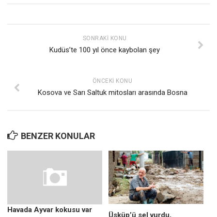
SONRAKI KONU
Kudüs’te 100 yıl önce kaybolan şey
ÖNCEKI KONU
Kosova ve Sarı Saltuk mitosları arasında Bosna
BENZER KONULAR
Havada Ayvar kokusu var
Üsküp’ü sel vurdu,