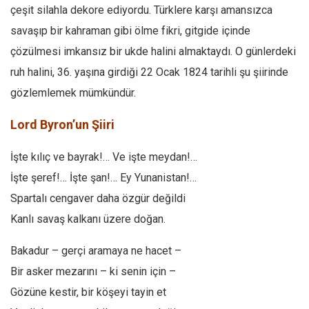
çeşit silahla dekore ediyordu. Türklere karşı amansızca
savaşıp bir kahraman gibi ölme fikri, gitgide içinde
çözülmesi imkansız bir ukde halini almaktaydı. O günlerdeki
ruh halini, 36. yaşına girdiği 22 Ocak 1824 tarihli şu şiirinde
gözlemlemek mümkündür.
Lord Byron’un Şiiri
İşte kılıç ve bayrak!… Ve işte meydan!…
İşte şeref!… İşte şan!… Ey Yunanistan!…
Spartalı cengaver daha özgür değildi
Kanlı savaş kalkanı üzere doğan.
Bakadur – gerçi aramaya ne hacet –
Bir asker mezarını – ki senin için –
Gözüne kestir, bir köşeyi tayin et