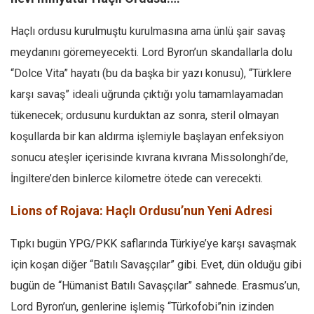
Haçlı ordusu kurulmuştu kurulmasına ama ünlü şair savaş
meydanını göremeyecekti. Lord Byron’un skandallarla dolu
“Dolce Vita” hayatı (bu da başka bir yazı konusu), “Türklere
karşı savaş” ideali uğrunda çıktığı yolu tamamlayamadan
tükenecek; ordusunu kurduktan az sonra, steril olmayan
koşullarda bir kan aldırma işlemiyle başlayan enfeksiyon
sonucu ateşler içerisinde kıvrana kıvrana Missolonghi’de,
İngiltere’den binlerce kilometre ötede can verecekti.
Lions of Rojava: Haçlı Ordusu’nun Yeni Adresi
Tıpkı bugün YPG/PKK saflarında Türkiye’ye karşı savaşmak
için koşan diğer “Batılı Savaşçılar” gibi. Evet, dün olduğu gibi
bugün de “Hümanist Batılı Savaşçılar” sahnede. Erasmus’un,
Lord Byron’un, genlerine işlemiş “Türkofobi”nin izinden