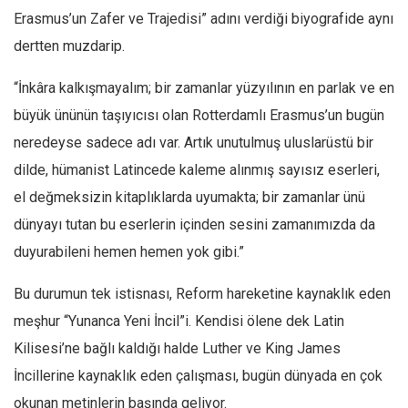
Erasmus’un Zafer ve Trajedisi” adını verdiği biyografide aynı
Ekonomi
dertten muzdarip.
Spor
Manzara
“İnkâra kalkışmayalım; bir zamanlar yüzyılının en parlak ve en
Sağlık
büyük ününün taşıyıcısı olan Rotterdamlı Erasmus’un bugün
neredeyse sadece adı var. Artık unutulmuş uluslarüstü bir
Gıda-Beslenme
dilde, hümanist Latincede kaleme alınmış sayısız eserleri,
Hayat
el değmeksizin kitaplıklarda uyumakta; bir zamanlar ünü
Türkiye
dünyayı tutan bu eserlerin içinden sesini zamanımızda da
Siyaset
duyurabileni hemen hemen yok gibi.”
Dünya
Avrupa
Bu durumun tek istisnası, Reform hareketine kaynaklık eden
meşhur “Yunanca Yeni İncil”i. Kendisi ölene dek Latin
Asya
Kilisesi’ne bağlı kaldığı halde Luther ve King James
Afrika
İncillerine kaynaklık eden çalışması, bugün dünyada en çok
İslam Dünyası
okunan metinlerin başında geliyor.