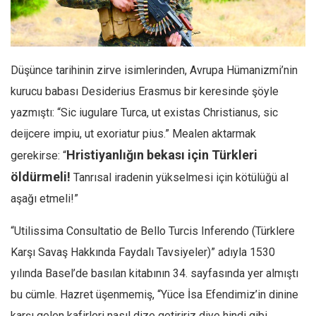
Facebook
Instagram
YouTube
Düşünce tarihinin zirve isimlerinden, Avrupa Hümanizmi’nin
Editörden
kurucu babası Desiderius Erasmus bir keresinde şöyle
Yazarlar
yazmıştı: “Sic iugulare Turca, ut existas Christianus, sic
Kemal Özer
deijcere impiu, ut exoriatur pius.” Mealen aktarmak
Mahmut Toptaş
Hristiyanlığın bekası için Türkleri
gerekirse: “
Yvonne Ridley
öldürmeli!
Tanrısal iradenin yükselmesi için kötülüğü al
aşağı etmeli!”
Barış Tarımcıoğlu
Ömer Kayani
“Utilissima Consultatio de Bello Turcis Inferendo (Türklere
Yusuf Armağan
Karşı Savaş Hakkında Faydalı Tavsiyeler)” adıyla 1530
Hasanali Yıldırım
yılında Basel’de basılan kitabının 34. sayfasında yer almıştı
Leyla Şerif Emin
bu cümle. Hazret üşenmemiş, “Yüce İsa Efendimiz’in dinine
Selçuk Türkyılmaz
karşı gelen kafirleri nasıl dize getiririz diye hindi gibi