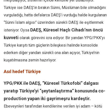
meşrulaşıyor, sistemin içinde kendine yer bulabiliyor.
Türkiye ise DAEŞ’in bırakın Sünni, Müslüman bile olmadığını
vurguladığı, hatta defalarca DAEŞ’i vurduğu halde kurgulanan
“Sünni İslam algısı” üzerinden sürekli DAEŞ ile eşitlenmek
DAEŞ, Küresel Haçlı Cihadı’nın öncü
isteniyor. Oysa
kuvveti
olarak görevini icra ediyor. Bir yandan YPG/PKK’yı
Türkiye karşıtı tüm güçlerin bileşkesi halinde konsolide
ederken diğer yandan sürekli ona alan açıyor, Türkiye’nin
kuşatılmasına zemin hazırlıyor.
Asıl hedef Türkiye
YPG/PKK ile DAEŞ, “Küresel Türkofobi” dalgası
yaratıp Türkiye’yi “şeytanlaştırma” konusunda co-
production yapan iki gayrimeşru kardeştir.
Ebeveynleri tarafından kendilerine verilen iyi adam – kötü