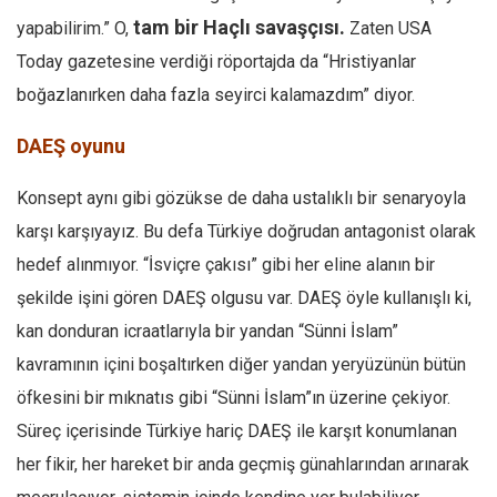
tam bir Haçlı savaşçısı.
yapabilirim.” O,
Zaten USA
Today gazetesine verdiği röportajda da “Hristiyanlar
boğazlanırken daha fazla seyirci kalamazdım” diyor.
DAEŞ oyunu
Konsept aynı gibi gözükse de daha ustalıklı bir senaryoyla
karşı karşıyayız. Bu defa Türkiye doğrudan antagonist olarak
hedef alınmıyor. “İsviçre çakısı” gibi her eline alanın bir
şekilde işini gören DAEŞ olgusu var. DAEŞ öyle kullanışlı ki,
kan donduran icraatlarıyla bir yandan “Sünni İslam”
kavramının içini boşaltırken diğer yandan yeryüzünün bütün
öfkesini bir mıknatıs gibi “Sünni İslam”ın üzerine çekiyor.
Süreç içerisinde Türkiye hariç DAEŞ ile karşıt konumlanan
her fikir, her hareket bir anda geçmiş günahlarından arınarak