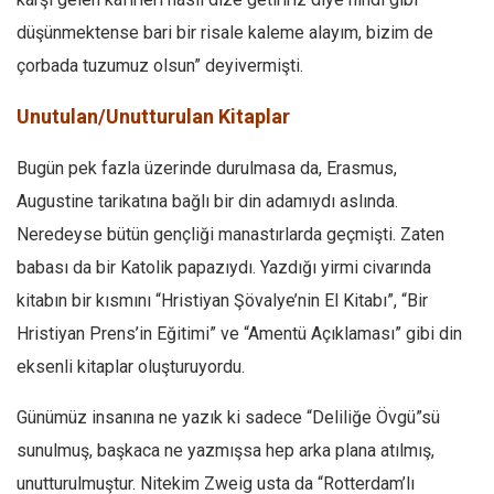
düşünmektense bari bir risale kaleme alayım, bizim de
Mehmet Ali Tekin
çorbada tuzumuz olsun” deyivermişti.
Abir E. Nahas
Amina S. Jenenkovic
Unutulan/Unutturulan Kitaplar
Bağdagül Öz
Bugün pek fazla üzerinde durulmasa da, Erasmus,
Esra Elönü
Augustine tarikatına bağlı bir din adamıydı aslında.
» Yazar arşivi
Neredeyse bütün gençliği manastırlarda geçmişti. Zaten
Bu Sayı
babası da bir Katolik papazıydı. Yazdığı yirmi civarında
Tüm Sayılar
kitabın bir kısmını “Hristiyan Şövalye’nin El Kitabı”, “Bir
Hristiyan Prens’in Eğitimi” ve “Amentü Açıklaması” gibi din
Kategoriler
eksenli kitaplar oluşturuyordu.
Kültür Sanat
Kitap
Günümüz insanına ne yazık ki sadece “Deliliğe Övgü”sü
Karisi kitap sualleri
sunulmuş, başkaca ne yazmışsa hep arka plana atılmış,
unutturulmuştur. Nitekim Zweig usta da “Rotterdam’lı
7 soruda bu hafta