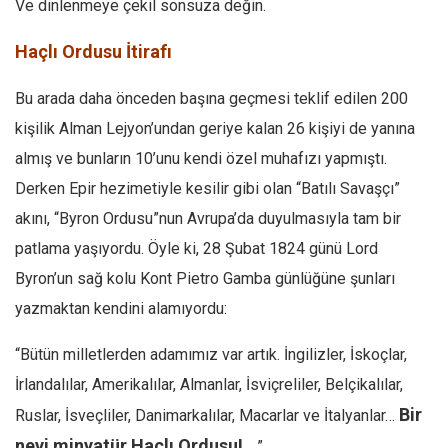
Ve dinlenmeye çekil sonsuza değin.
Haçlı Ordusu İtirafı
Bu arada daha önceden başına geçmesi teklif edilen 200
kişilik Alman Lejyon’undan geriye kalan 26 kişiyi de yanına
almış ve bunların 10’unu kendi özel muhafızı yapmıştı.
Derken Epir hezimetiyle kesilir gibi olan “Batılı Savaşçı”
akını, “Byron Ordusu”nun Avrupa’da duyulmasıyla tam bir
patlama yaşıyordu. Öyle ki, 28 Şubat 1824 günü Lord
Byron’un sağ kolu Kont Pietro Gamba günlüğüne şunları
yazmaktan kendini alamıyordu:
“Bütün milletlerden adamımız var artık. İngilizler, İskoçlar,
İrlandalılar, Amerikalılar, Almanlar, İsviçreliler, Belçikalılar,
Bir
Ruslar, İsveçliler, Danimarkalılar, Macarlar ve İtalyanlar…
nevi minyatür Haçlı Ordusu!…
”