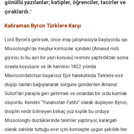
gönüllü yazılanlar; katipler, öğrenciler, tacirler ve
çıraklardı.
”
Kahraman Byron Türklere Karşı
Lord Byron’a gelirsek, önce imaj çalışmasıyla başlıyordu işe.
Missolonghi’de meşhur kırmızılar içindeki (Arnavut milli
giysisi, ki bu ayrı bir yazı konusu) resmini yaptırdıktan sonra
icraata koyuluyor ve ilk hamlesi 1822 yılında
Mavrocordato’nun başarısız Epir harekatında Türklere esir
düşüp canları bağışlanarak sürgüne gönderilen Arnavut
Suliot’ları parayla geri getirmek ve onlardan bir ordu kurmak
oluyordu. Kendini “Yunanistan Fatihi” olarak düşleyen Byron,
disiplin nedir bilmeyen birkaç yüz kişilik bu orduya
Missolonghi düzlüklerinde talimler yaptırıyor, karargah
olarak sahilde tuttuğu evin içini konsepte uygun şekilde her