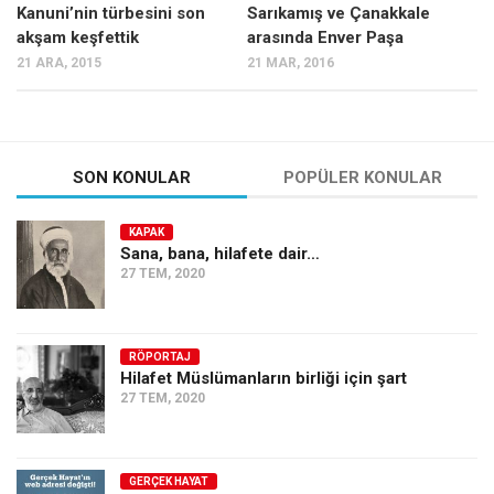
Kanuni’nin türbesini son
Sarıkamış ve Çanakkale
akşam keşfettik
arasında Enver Paşa
21 ARA, 2015
21 MAR, 2016
SON KONULAR
POPÜLER KONULAR
KAPAK
Sana, bana, hilafete dair…
27 TEM, 2020
RÖPORTAJ
Hilafet Müslümanların birliği için şart
27 TEM, 2020
GERÇEK HAYAT