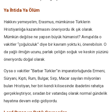
Amerika
Avustralya
Ya İhtida Ya Ölüm
Tarih
Hakkını yemeyelim, Erasmus, mümkünse Türklerin
Düşünce
Hristiyanlığa kazanılmasını öneriyordu ilk şık olarak.
Dosyalar
Mümkün değilse ne yapsın büyük hümanist? Avrupa’da o
vakitler “çoğulculuk” diye bir kavram yoktu ki, önerebilsin. O
da yağlı ilmiğin ucunu, parlak çeliğin soğuk ve keskin yüzünü
öneriyordu doğal olarak.
Oysa o vakitler “Barbar Türkler”in imparatorluğunda Ermeni,
Süryani, Kıpti, Rum, Bulgar, Sırp, Macar sayıları milyonları
bulan Hristiyan, her biri kendi kilisesinde ibadetini rahatça
gerçekleştiriyor, sıradan bir vatandaş olarak normal gündelik
hayatına devam edip gidiyordu.