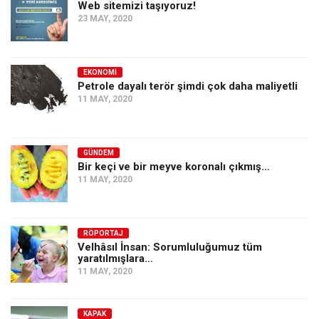
Web sitemizi taşıyoruz!
23 MAY, 2020
EKONOMI
Petrole dayalı terör şimdi çok daha maliyetli
11 MAY, 2020
GÜNDEM
Bir keçi ve bir meyve koronalı çıkmış…
11 MAY, 2020
RÖPORTAJ
Velhâsıl İnsan: Sorumluluğumuz tüm
yaratılmışlara…
11 MAY, 2020
KAPAK