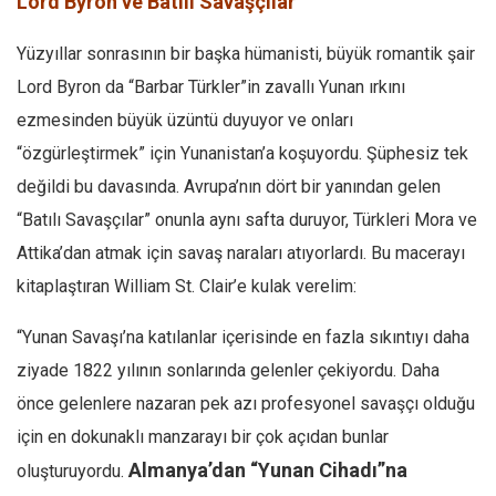
Lord Byron ve Batılı Savaşçılar
Yüzyıllar sonrasının bir başka hümanisti, büyük romantik şair
Lord Byron da “Barbar Türkler”in zavallı Yunan ırkını
ezmesinden büyük üzüntü duyuyor ve onları
“özgürleştirmek” için Yunanistan’a koşuyordu. Şüphesiz tek
değildi bu davasında. Avrupa’nın dört bir yanından gelen
“Batılı Savaşçılar” onunla aynı safta duruyor, Türkleri Mora ve
Attika’dan atmak için savaş naraları atıyorlardı. Bu macerayı
kitaplaştıran William St. Clair’e kulak verelim:
“Yunan Savaşı’na katılanlar içerisinde en fazla sıkıntıyı daha
ziyade 1822 yılının sonlarında gelenler çekiyordu. Daha
önce gelenlere nazaran pek azı profesyonel savaşçı olduğu
için en dokunaklı manzarayı bir çok açıdan bunlar
Almanya’dan “Yunan Cihadı”na
oluşturuyordu.