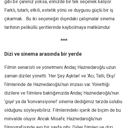
gibi bir çareniz yoksa, elinizde bir tek seçenek kalıyor.
Farklı, tutarlı, etkili, estetik yönü ve duygusu güçlü bir iş
çıkarmak… Bu iki seçeneğin dışındaki çalışmalar sinema
tarihinin peliküllü şeritlerinde kaybolmaya mahkûmdur.
***
Dizi ve sinema arasında bir yerde
Filmin senaristi ve yönetmeni Andaç Haznedaroğlu uzun
zaman diziler yönetti. ‘Her Şey Aşktan’ ve ‘Acı, Tatlı, Ekşi’
filmlerinde de Haznedaroğlu’nun imzası var. Yönettiği
dizilere ve filmlere baktığımızda Andaç Haznedaroğlu’nun
‘gişe’ ya da ‘konvansiyonel’ sinema dediğimiz tarzda üslubu
olduğunu söyleyebiliriz. Filmlerindeki içerik de biçim de bu
minvalde oluyor. Ancak Misafir, Haznedaroğlu’nun
filmografisinde ayrı bir sayfa gibi. Diğer filmleri ve dizi