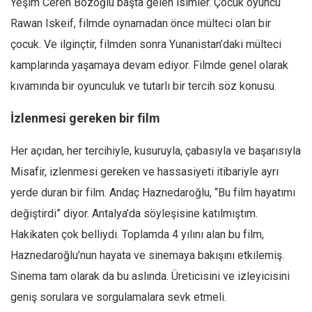
Yeşim Ceren Bozoğlu başta gelen isimler. Çocuk oyuncu
Rawan Iskeif, filmde oynamadan önce mülteci olan bir
çocuk. Ve ilginçtir, filmden sonra Yunanistan’daki mülteci
kamplarında yaşamaya devam ediyor. Filmde genel olarak
kıvamında bir oyunculuk ve tutarlı bir tercih söz konusu.
İzlenmesi gereken bir film
Her açıdan, her tercihiyle, kusuruyla, çabasıyla ve başarısıyla
Misafir, izlenmesi gereken ve hassasiyeti itibariyle ayrı
yerde duran bir film. Andaç Haznedaroğlu, “Bu film hayatımı
değiştirdi” diyor. Antalya’da söyleşisine katılmıştım.
Hakikaten çok belliydi. Toplamda 4 yılını alan bu film,
Haznedaroğlu’nun hayata ve sinemaya bakışını etkilemiş.
Sinema tam olarak da bu aslında. Üreticisini ve izleyicisini
geniş sorulara ve sorgulamalara sevk etmeli.