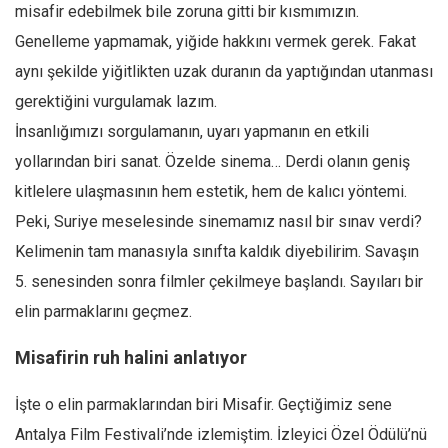
misafir edebilmek bile zoruna gitti bir kısmımızın.
Ekonomi
Genelleme yapmamak, yiğide hakkını vermek gerek. Fakat
Spor
aynı şekilde yiğitlikten uzak duranın da yaptığından utanması
Manzara
gerektiğini vurgulamak lazım.
Sağlık
İnsanlığımızı sorgulamanın, uyarı yapmanın en etkili
Gıda-Beslenme
yollarından biri sanat. Özelde sinema… Derdi olanın geniş
Hayat
kitlelere ulaşmasının hem estetik, hem de kalıcı yöntemi.
Peki, Suriye meselesinde sinemamız nasıl bir sınav verdi?
Türkiye
Kelimenin tam manasıyla sınıfta kaldık diyebilirim. Savaşın
Siyaset
5. senesinden sonra filmler çekilmeye başlandı. Sayıları bir
Dünya
elin parmaklarını geçmez.
Avrupa
Asya
Misafirin ruh halini anlatıyor
Afrika
İşte o elin parmaklarından biri Misafir. Geçtiğimiz sene
İslam Dünyası
Antalya Film Festivali’nde izlemiştim. İzleyici Özel Ödülü’nü