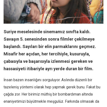
Facebook
Instagram
YouTube
Editörden
Suriye meselesinde sinemamız sınıfta kaldı.
Yazarlar
Savaşın 5. senesinden sonra filmler çekilmeye
Kemal Özer
başlandı. Sayıları bir elin parmaklarını geçmez.
Mahmut Toptaş
Misafir her açıdan, her tercihiyle, kusuruyla,
Yvonne Ridley
çabasıyla ve başarısıyla izlenmesi gereken ve
Barış Tarımcıoğlu
hassasiyeti itibariyle ayrı yerde duran bir film.
Ömer Kayani
İnsan bazen insanlığını sorguluyor. Aslında düzenli bir
Yusuf Armağan
tazeleniş yöntemi olarak hep yapmak gerek bunu. Fakat bu
Hasanali Yıldırım
çağda zor. Her birimiz müthiş bir bombardıman altında
Leyla Şerif Emin
enaniyetimizi büyütmekle meşgulüz. Farkında olmasak da
Selçuk Türkyılmaz