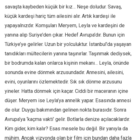
savaşta kaybeden küçük bir kız… Neşe doludur. Savaş,
küçük kardeşi hariç tüm ailesini alır. Artık kardeşi ile
yapayalnızdır. Komşuları Meryem, Leyla ve kardeşini de
yanına alıp Suriye’den çıkar. Hedef Avrupa’dır. Bunun için
Türkiye’ye gelirler. Uzun bir yolculuktur. İstanbul’da yaşayan
tanıdıkları mültecilerin yanına taşınırlar. Taşınmak dediysek,
bir bodrumda kalan onlarca kişinin mekanı… Leyla, önünde
sonunda evine dönmek arzusundadır. Annesini, ailesini,
evini, oyunlarını özlemektedir. Sık sık dönme arzusunu
yineler. Hatta dönmek için kaçar. Ciddi bir maceranın içine
düşer. Meryem ise Leyla’ya annelik yapar. Esasında annesi
de olur. Duygu bakımından gelinen nokta burasıdır. Sonra
Avrupa’ya ‘kaçma vakti’ gelir. Botlarla denize açılacaklardır.
Kim gider, kim kalır? Esas mesele bu değil. Bir yanıyla da
mühim. Ancak vizyonda olan bir film için bundan daha fazla