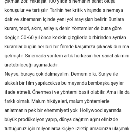
çıkmak zor. Yaklaşık 100 yıldır sinemanın sanat oluşu
konuşulur ve tartışılır. Tarihin her kritik virajında sinemaya
dair ve sinemanın içinde yeni yol arayışları belirir. Bunlara
kuram, teori, akım, anlayış denir. Yöntemler de buna göre
değişir. 50-60 yıl önce keskin çizgilerle birbirinden ayrılan
kuramlar bugün her biri bir filmde karşımıza çıkacak duruma
gelmiştir. Sinemada yöntem artık herkesin her sanat akımını
üretebileceği aşamadadır.
Neyse, buraya çok dalmayalım. Demem o ki, Suriye ile
alakalı bir film yapılacaksa bu meyanda bambaşka şeyler
ifade etmeli. Önermesi ve yöntemi basit olabilir. Ama illa da
farklı olmalı. Malum hikâyeleri, malum yöntemlerle
anlatmanın pek bir ehemmiyeti yok. Hollywood ayarında
büyük prodüksiyon yapıp, dünya dağıtım ağını elinizde
tuttuğunuz için milyonlarca kişiye izletip amacınıza ulaşmak