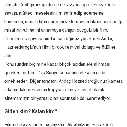
Amerika
almıştı. Geçtiğimiz günlerde de vizyona girdi. Suriye’deki
Avustralya
savaşı, mülteci meselesini, misafir edip edememe
Tarih
hususunu, misafirliğin süresini ve kimsenin fikrini sormadığı
Düşünce
misafirin ruh halini anlatmaya çalışan duygulu bir film.
Önceleri dizi piyasasından tanıdığımız yönetmen Andaç
Dosyalar
Haznerdaroğlu’nun filmi birçok festival dolaştı ve ödüller
aldı.
Konusundan biçimine kadar birçok açıdan ele alınması
gereken bir film. Zira Suriye konusunu ele alan nadir
örneklerden. Diğer taraftan, Andaç Haznedaroğlu’nun kamera
arkasındaki serüvenin kopyası olan ve genel olarak
sinemamızın bir yarası olan sorunsala da işaret ediyor.
Giden kim? Kalan kim?
Filmin hikayesinden başlayalım. Akrabalarını Suriye’deki