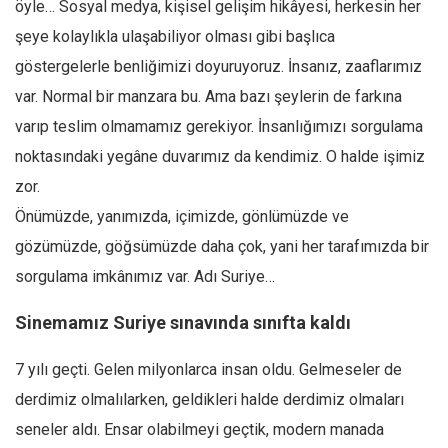
öyle… Sosyal medya, kişisel gelişim hikâyesi, herkesin her
Mehmet Ali Tekin
şeye kolaylıkla ulaşabiliyor olması gibi başlıca
Abir E. Nahas
göstergelerle benliğimizi doyuruyoruz. İnsanız, zaaflarımız
var. Normal bir manzara bu. Ama bazı şeylerin de farkına
Amina S. Jenenkovic
varıp teslim olmamamız gerekiyor. İnsanlığımızı sorgulama
Bağdagül Öz
noktasındaki yegâne duvarımız da kendimiz. O halde işimiz
Esra Elönü
zor.
» Yazar arşivi
Önümüzde, yanımızda, içimizde, gönlümüzde ve
Bu Sayı
gözümüzde, göğsümüzde daha çok, yani her tarafımızda bir
Tüm Sayılar
sorgulama imkânımız var. Adı Suriye…
Kategoriler
Sinemamız Suriye sınavında sınıfta kaldı
Kültür Sanat
7 yılı geçti. Gelen milyonlarca insan oldu. Gelmeseler de
Kitap
derdimiz olmalılarken, geldikleri halde derdimiz olmaları
Karisi kitap sualleri
seneler aldı. Ensar olabilmeyi geçtik, modern manada
7 soruda bu hafta