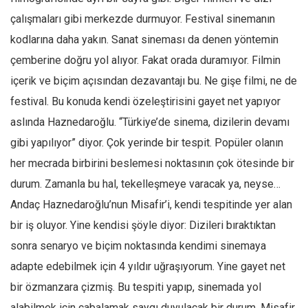
çalışmaları gibi merkezde durmuyor. Festival sinemanın
kodlarına daha yakın. Sanat sineması da denen yöntemin
çemberine doğru yol alıyor. Fakat orada duramıyor. Filmin
içerik ve biçim açısından dezavantajı bu. Ne gişe filmi, ne de
festival. Bu konuda kendi özeleştirisini gayet net yapıyor
aslında Haznedaroğlu. “Türkiye’de sinema, dizilerin devamı
gibi yapılıyor” diyor. Çok yerinde bir tespit. Popüler olanın
her mecrada birbirini beslemesi noktasının çok ötesinde bir
durum. Zamanla bu hal, tekelleşmeye varacak ya, neyse…
Andaç Haznedaroğlu’nun Misafir’i, kendi tespitinde yer alan
bir iş oluyor. Yine kendisi şöyle diyor: Dizileri bıraktıktan
sonra senaryo ve biçim noktasında kendimi sinemaya
adapte edebilmek için 4 yıldır uğraşıyorum. Yine gayet net
bir özmanzara çizmiş. Bu tespiti yapıp, sinemada yol
alabilmek için çabalamak saygı duyulacak bir durum. Misafir