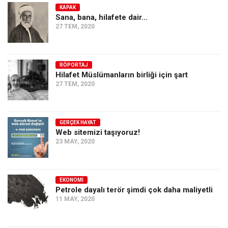
KAPAK
Sana, bana, hilafete dair…
27 TEM, 2020
RÖPORTAJ
Hilafet Müslümanların birliği için şart
27 TEM, 2020
GERÇEK HAYAT
Web sitemizi taşıyoruz!
23 MAY, 2020
EKONOMI
Petrole dayalı terör şimdi çok daha maliyetli
11 MAY, 2020