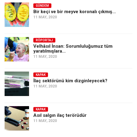
GÜNDEM
Bir keçi ve bir meyve koronalı çıkmış…
11 MAY, 2020
RÖPORTAJ
Velhâsıl İnsan: Sorumluluğumuz tüm
yaratılmışlara…
11 MAY, 2020
KAPAK
İlaç sektörünü kim dizginleyecek?
11 MAY, 2020
KAPAK
Asıl salgın ilaç terörüdür
11 MAY, 2020