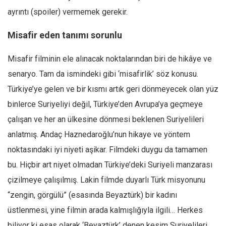
ayrıntı (spoiler) vermemek gerekir.
Misafir eden tanımı sorunlu
Misafir filminin ele alınacak noktalarından biri de hikâye ve
senaryo. Tam da ismindeki gibi ‘misafirlik’ söz konusu.
Türkiye’ye gelen ve bir kısmı artık geri dönmeyecek olan yüz
binlerce Suriyeliyi değil, Türkiye’den Avrupa’ya geçmeye
çalışan ve her an ülkesine dönmesi beklenen Suriyelileri
anlatmış. Andaç Haznedaroğlu’nun hikaye ve yöntem
noktasındaki iyi niyeti aşikar. Filmdeki duygu da tamamen
bu. Hiçbir art niyet olmadan Türkiye’deki Suriyeli manzarası
çizilmeye çalışılmış. Lakin filmde duyarlı Türk misyonunu
“zengin, görgülü” (esasında Beyaztürk) bir kadını
üstlenmesi, yine filmin arada kalmışlığıyla ilgili… Herkes
biliyor ki esas olarak ‘Beyaztürk’ denen kesim Suriyelileri