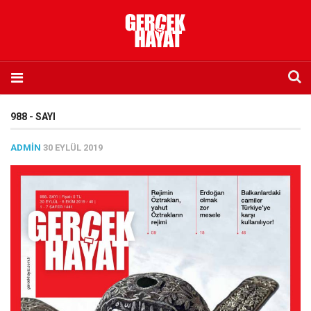
Anasayfa
988 - SAYI
Hakkımızda
ADMIN
30 EYLÜL 2019
Künye
İletişim
Abone olmak istiyorum
Satış noktası listesi
Eksik sayıların temini
Sosyal Medya
Twitter