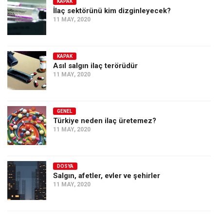
KAPAK
İlaç sektörünü kim dizginleyecek?
11 MAY, 2020
KAPAK
Asıl salgın ilaç terörüdür
11 MAY, 2020
GENEL
Türkiye neden ilaç üretemez?
11 MAY, 2020
DOSYA
Salgın, afetler, evler ve şehirler
11 MAY, 2020