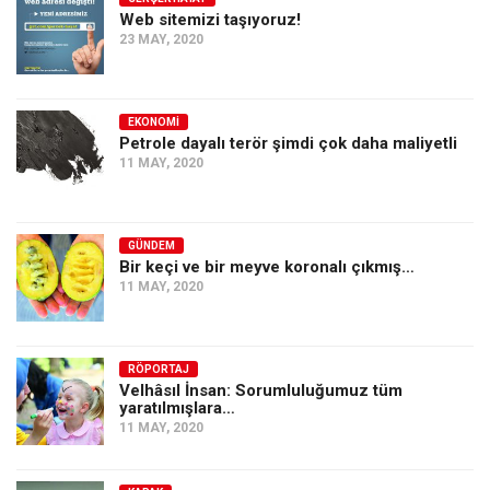
Amerika
Web sitemizi taşıyoruz!
23 MAY, 2020
Avustralya
Tarih
Düşünce
EKONOMI
Petrole dayalı terör şimdi çok daha maliyetli
Dosyalar
11 MAY, 2020
GÜNDEM
Bir keçi ve bir meyve koronalı çıkmış…
11 MAY, 2020
RÖPORTAJ
Velhâsıl İnsan: Sorumluluğumuz tüm
yaratılmışlara…
11 MAY, 2020