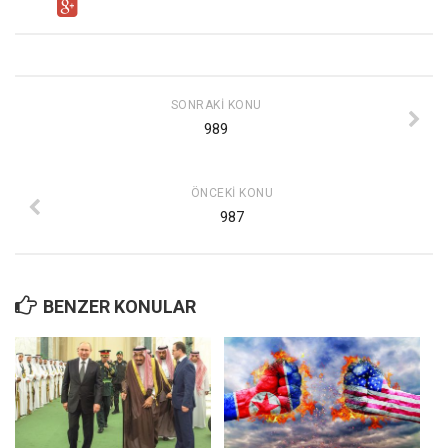
Mehmet Ali Tekin
Abir E. Nahas
Amina S. Jenenkovic
SONRAKI KONU
989
Bağdagül Öz
Esra Elönü
ÖNCEKI KONU
» Yazar arşivi
987
Bu Sayı
Tüm Sayılar
BENZER KONULAR
Kategoriler
Kültür Sanat
Kitap
Karisi kitap sualleri
7 soruda bu hafta