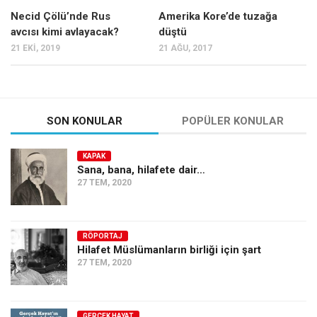
Necid Çölü’nde Rus
Amerika Kore’de tuzağa
Ekonomi
avcısı kimi avlayacak?
düştü
Spor
21 EKI, 2019
21 AĞU, 2017
Manzara
Sağlık
Gıda-Beslenme
SON KONULAR
POPÜLER KONULAR
Hayat
Türkiye
KAPAK
Sana, bana, hilafete dair…
Siyaset
27 TEM, 2020
Dünya
Avrupa
RÖPORTAJ
Hilafet Müslümanların birliği için şart
Asya
27 TEM, 2020
Afrika
İslam Dünyası
GERÇEK HAYAT