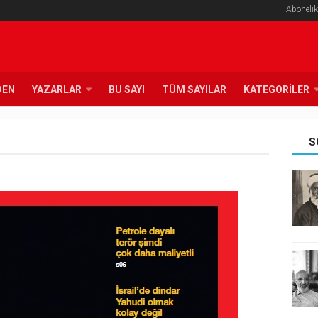
Abonelik
DEN
YAZARLAR
BU SAYI
TÜM SAYILAR
KATEGORILER
S