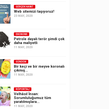
GERÇEK HAYAT
Web sitemizi taşıyoruz!
23 MAY, 2020
EKONOMI
Petrole dayalı terör şimdi çok
daha maliyetli
11 MAY, 2020
GÜNDEM
Bir keçi ve bir meyve koronalı
çıkmış…
11 MAY, 2020
RÖPORTAJ
Velhâsıl İnsan:
Sorumluluğumuz tüm
yaratılmışlara…
11 MAY, 2020