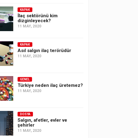
KAPAK
İlaç sektörünü kim
dizginleyecek?
11 MAY, 2020
KAPAK
Asıl salgın ilaç terörüdür
11 MAY, 2020
GENEL
Türkiye neden ilaç üretemez?
11 MAY, 2020
DOSYA
Salgın, afetler, evler ve
şehirler
11 MAY, 2020