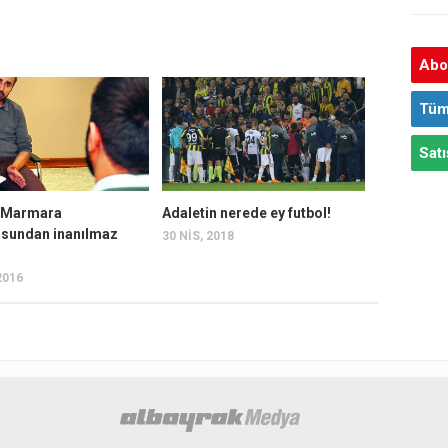
Abon
Tüm
Satı
n Marmara
Adaletin nerede ey futbol!
sundan inanılmaz
30 NIS, 2018
2016