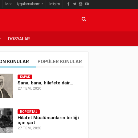
Mobil Uygulamalarımız
İletişim
DOSYALAR
ON KONULAR
POPÜLER KONULAR
KAPAK
Sana, bana, hilafete dair…
27 TEM, 2020
RÖPORTAJ
Hilafet Müslümanların birliği
için şart
27 TEM, 2020