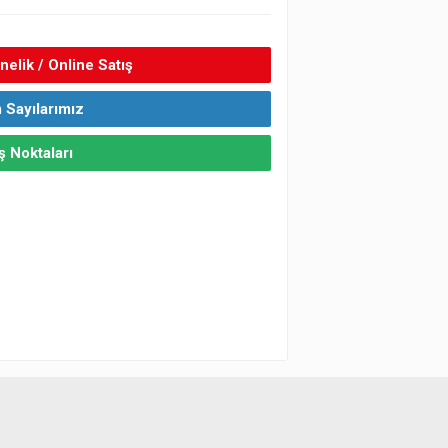
elik / Online Satış
 Sayılarımız
ş Noktaları