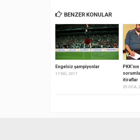
BENZER KONULAR
Engelsiz şampiyonlar
PKK’nı
sorumlu
17 EKI, 2017
itiraflar
25 OCA, 