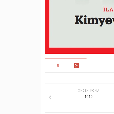
0
ÖNCEKI KONU
1019