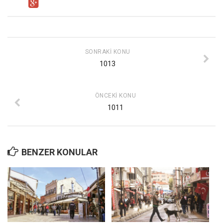
Mehmet Ali Tekin
Abir E. Nahas
Amina S. Jenenkovic
SONRAKI KONU
1013
Bağdagül Öz
Esra Elönü
ÖNCEKI KONU
» Yazar arşivi
1011
Bu Sayı
Tüm Sayılar
BENZER KONULAR
Kategoriler
Kültür Sanat
Kitap
Karisi kitap sualleri
7 soruda bu hafta