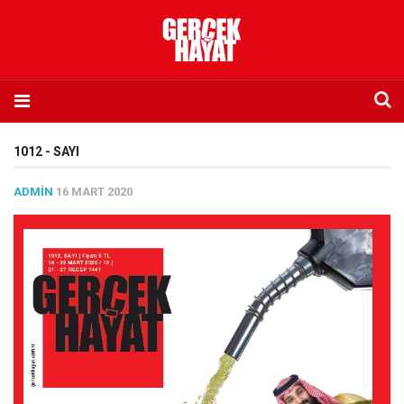
Anasayfa
1012 - SAYI
Hakkımızda
ADMIN
16 MART 2020
Künye
İletişim
Abone olmak istiyorum
Satış noktası listesi
Eksik sayıların temini
Sosyal Medya
Twitter