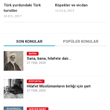
Türk yurdundaki Türk
Köpekler ve vicdan
Ekonomi
turistler
14 OCA, 2019
Spor
20 EYL, 2017
Manzara
Sağlık
Gıda-Beslenme
SON KONULAR
POPÜLER KONULAR
Hayat
KAPAK
Türkiye
Sana, bana, hilafete dair…
Siyaset
27 TEM, 2020
Dünya
Avrupa
RÖPORTAJ
Hilafet Müslümanların birliği için şart
Asya
27 TEM, 2020
Afrika
İslam Dünyası
GERÇEK HAYAT