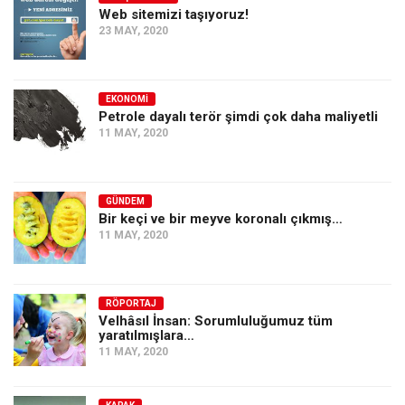
Amerika
Web sitemizi taşıyoruz!
23 MAY, 2020
Avustralya
Tarih
Düşünce
EKONOMI
Petrole dayalı terör şimdi çok daha maliyetli
Dosyalar
11 MAY, 2020
GÜNDEM
Bir keçi ve bir meyve koronalı çıkmış…
11 MAY, 2020
RÖPORTAJ
Velhâsıl İnsan: Sorumluluğumuz tüm
yaratılmışlara…
11 MAY, 2020