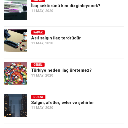
KAPAK
İlaç sektörünü kim dizginleyecek?
11 MAY, 2020
KAPAK
Asıl salgın ilaç terörüdür
11 MAY, 2020
GENEL
Türkiye neden ilaç üretemez?
11 MAY, 2020
DOSYA
Salgın, afetler, evler ve şehirler
11 MAY, 2020