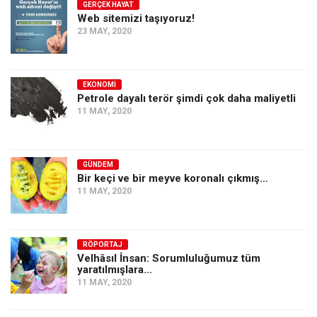
Amerika
GERÇEK HAYAT
Web sitemizi taşıyoruz!
Avustralya
23 MAY, 2020
Tarih
Düşünce
EKONOMI
Petrole dayalı terör şimdi çok daha maliyetli
Dosyalar
11 MAY, 2020
GÜNDEM
Bir keçi ve bir meyve koronalı çıkmış…
11 MAY, 2020
RÖPORTAJ
Velhâsıl İnsan: Sorumluluğumuz tüm
yaratılmışlara…
11 MAY, 2020