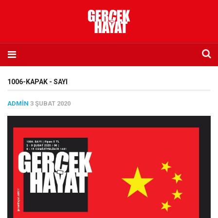
Anasayfa
1006-KAPAK - SAYI
Hakkımızda
ADMIN
3 ŞUBAT 2020
Künye
İletişim
Abone olmak istiyorum
Satış noktası listesi
Eksik sayıların temini
Sosyal Medya
Twitter