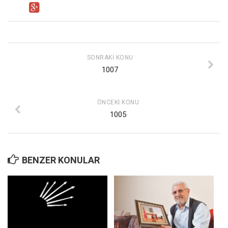
Mehmet Ali Tekin
Abir E. Nahas
Amina S. Jenenkovic
SONRAKI KONU
Bağdagül Öz
1007
Esra Elönü
» Yazar arşivi
ÖNCEKI KONU
1005
Bu Sayı
Tüm Sayılar
Kategoriler
BENZER KONULAR
Kültür Sanat
Kitap
Karisi kitap sualleri
7 soruda bu hafta