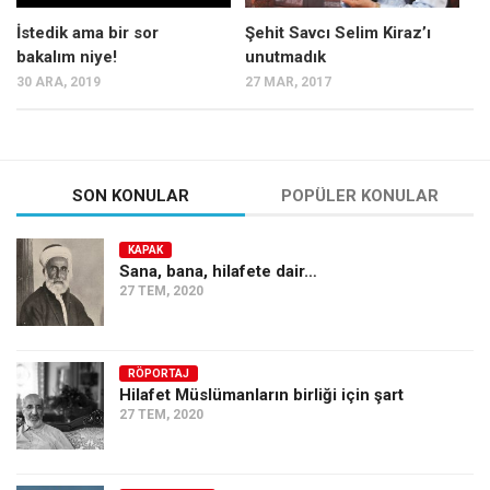
Ekonomi
İstedik ama bir sor
Şehit Savcı Selim Kiraz’ı
bakalım niye!
unutmadık
Spor
30 ARA, 2019
27 MAR, 2017
Manzara
Sağlık
Gıda-Beslenme
SON KONULAR
POPÜLER KONULAR
Hayat
Türkiye
KAPAK
Sana, bana, hilafete dair…
Siyaset
27 TEM, 2020
Dünya
Avrupa
RÖPORTAJ
Asya
Hilafet Müslümanların birliği için şart
27 TEM, 2020
Afrika
İslam Dünyası