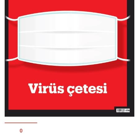
Facebook
Instagram
YouTube
Editörden
Yazarlar
Kemal Özer
Mahmut Toptaş
Yvonne Ridley
Barış Tarımcıoğlu
Ömer Kayani
Yusuf Armağan
Hasanali Yıldırım
Leyla Şerif Emin
0
Selçuk Türkyılmaz