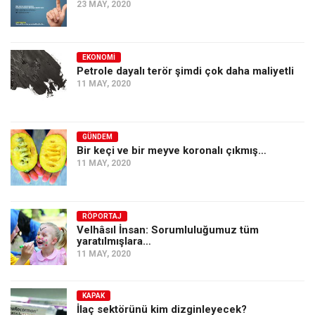
23 MAY, 2020
EKONOMI
Petrole dayalı terör şimdi çok daha maliyetli
11 MAY, 2020
GÜNDEM
Bir keçi ve bir meyve koronalı çıkmış…
11 MAY, 2020
RÖPORTAJ
Velhâsıl İnsan: Sorumluluğumuz tüm
yaratılmışlara…
11 MAY, 2020
KAPAK
İlaç sektörünü kim dizginleyecek?