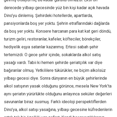
Ekonomi
derecede yılbaşı gecesinde yüz bin kişi kadar açık havada
Spor
Dino’yu dinlemiş. Şehirdeki hotellerde, apartlarda,
pansiyonlarda boş yer yoktu. Şehrin etraflarındaki dağlarda
Manzara
da boş yer yoktu. Konsere harcanan para kat kat geri döndü,
Sağlık
turizm geliri, restoranlar, kafeler, köfteciler, börekçiler,
Gıda-Beslenme
hediyelik eşya satanlar kazanmış. Ertesi sabah şehir
Hayat
tertemizdi. O gece şehir içinde, sokaklarda alkol satış
Türkiye
yasağı vardı. Tabii ki hemen şehirde şeriatçılık var diye
Siyaset
bağıranlar olmuş. Yetkililere tükürükler, ne biçim alkolsüz
Dünya
yılbaşı gecesi diye. Sonra dünyanın en büyük şehirlerinde
Avrupa
alkol satışının yasak olduğunu görünce, mesela New York’ta
Asya
aynı şeriatın yürürlükte olduğunu anlayınca seküler değerleri
Afrika
savunanlar biraz susmuş. Farklı ideoloji perspektiflerden
Dino’ya, alkol satışı yasağına, yılbaşı gecesine küfredenlerin
İslam Dünyası