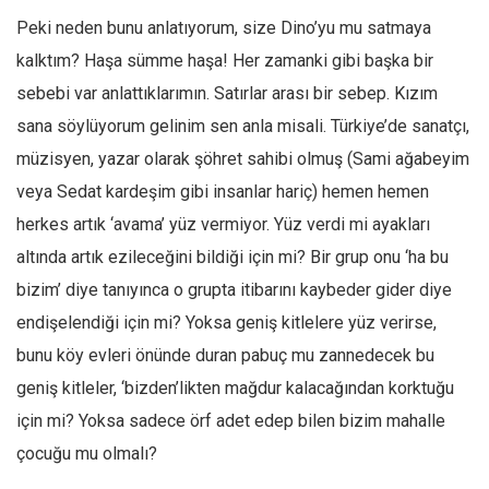
Peki neden bunu anlatıyorum, size Dino’yu mu satmaya
kalktım? Haşa sümme haşa! Her zamanki gibi başka bir
sebebi var anlattıklarımın. Satırlar arası bir sebep. Kızım
sana söylüyorum gelinim sen anla misali. Türkiye’de sanatçı,
müzisyen, yazar olarak şöhret sahibi olmuş (Sami ağabeyim
veya Sedat kardeşim gibi insanlar hariç) hemen hemen
herkes artık ‘avama’ yüz vermiyor. Yüz verdi mi ayakları
altında artık ezileceğini bildiği için mi? Bir grup onu ‘ha bu
bizim’ diye tanıyınca o grupta itibarını kaybeder gider diye
endişelendiği için mi? Yoksa geniş kitlelere yüz verirse,
bunu köy evleri önünde duran pabuç mu zannedecek bu
geniş kitleler, ‘bizden’likten mağdur kalacağından korktuğu
için mi? Yoksa sadece örf adet edep bilen bizim mahalle
çocuğu mu olmalı?