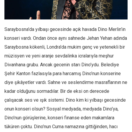
Facebook
Instagram
YouTube
Saraybosna’da yılbaşı gecesinde açık havada Dino Merlin’in
Editörden
konseri vardı. Ondan önce aynı sahnede Jehan Yehan adında
Yazarlar
Saraybosna kökenli, Londra’da mukim genç ve yetenekli bir
Kemal Özer
müzisyen ve yeni aranje sevdalinka icralarıyla meşhur
Mahmut Toptaş
Divanhana grubu. Ancak gecenin starı Dino’ydu. Belediye
Yvonne Ridley
Şehir Kanton fazlasıyla para harcamış Dino’nun konserine
diye şikâyetler vardı. Sahne ve seslendirme masraflarının ne
Barış Tarımcıoğlu
kadar olduğunu sormadılar. Bir de eksi on derecede
Ömer Kayani
çalışacak ses ve ışık sistemi. Dino kim ki yılbaşı gecesinde
Yusuf Armağan
onun konseri olsun? Sosyal medyada, medyada Dino’ya,
Hasanali Yıldırım
Dino’nun görüşlerine, konseri finanse eden makamlara
Leyla Şerif Emin
tüküren çoktu. Dino’nun Cuma namazına gittiğinden, hacı
Selçuk Türkyılmaz