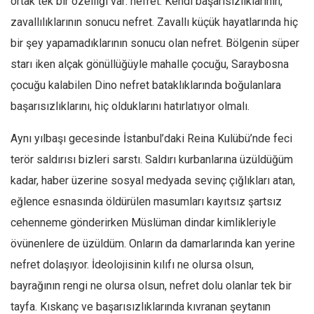
ortak tek bir özelliği var: nefret. Kendi başarısızlıklarının,
Amerika
zavallılıklarının sonucu nefret. Zavallı küçük hayatlarında hiç
Avustralya
bir şey yapamadıklarının sonucu olan nefret. Bölgenin süper
Tarih
starı iken alçak gönüllüğüyle mahalle çocuğu, Saraybosna
Düşünce
çocuğu kalabilen Dino nefret bataklıklarında boğulanlara
Dosyalar
başarısızlıklarını, hiç olduklarını hatırlatıyor olmalı.
Aynı yılbaşı gecesinde İstanbul’daki Reina Kulübü’nde feci
terör saldırısı bizleri sarstı. Saldırı kurbanlarına üzüldüğüm
kadar, haber üzerine sosyal medyada sevinç çığlıkları atan,
eğlence esnasında öldürülen masumları kayıtsız şartsız
cehenneme gönderirken Müslüman dindar kimlikleriyle
övünenlere de üzüldüm. Onların da damarlarında kan yerine
nefret dolaşıyor. İdeolojisinin kılıfı ne olursa olsun,
bayrağının rengi ne olursa olsun, nefret dolu olanlar tek bir
tayfa. Kıskanç ve başarısızlıklarında kıvranan şeytanın