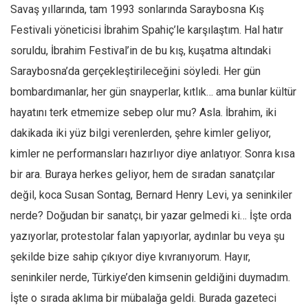
Savaş yıllarında, tam 1993 sonlarında Saraybosna Kış
Festivali yöneticisi İbrahim Spahiç’le karşılaştım. Hal hatır
soruldu, İbrahim Festival’in de bu kış, kuşatma altındaki
Saraybosna’da gerçekleştirileceğini söyledi. Her gün
bombardımanlar, her gün snayperlar, kıtlık… ama bunlar kültür
hayatını terk etmemize sebep olur mu? Asla. İbrahim, iki
dakikada iki yüz bilgi verenlerden, şehre kimler geliyor,
kimler ne performansları hazırlıyor diye anlatıyor. Sonra kısa
bir ara. Buraya herkes geliyor, hem de sıradan sanatçılar
değil, koca Susan Sontag, Bernard Henry Levi, ya seninkiler
nerde? Doğudan bir sanatçı, bir yazar gelmedi ki… İşte orda
yazıyorlar, protestolar falan yapıyorlar, aydınlar bu veya şu
şekilde bize sahip çıkıyor diye kıvranıyorum. Hayır,
seninkiler nerde, Türkiye’den kimsenin geldiğini duymadım.
İşte o sırada aklıma bir mübalağa geldi. Burada gazeteci