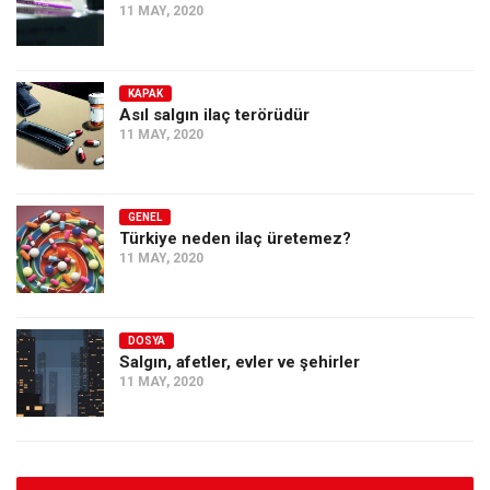
11 MAY, 2020
KAPAK
Asıl salgın ilaç terörüdür
11 MAY, 2020
GENEL
Türkiye neden ilaç üretemez?
11 MAY, 2020
DOSYA
Salgın, afetler, evler ve şehirler
11 MAY, 2020