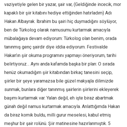
vaziyetiyle gelen bir yazar, şair var, (Geldiğinde incecik, mor
kapaklı bir şiir kitabını hediye ettiğinden hatırladım) Adı
Hakan Albayrak. İbrahim bu şairi hiç duymadığını söylüyor,
ben de Türkolog olarak namusumu kurtarmak amacıyla
mübalağaya devam ediyorum: Türkolog olan benim, orada
tanınmış genç şairdir diye iddia ediyorum. Festivalde
Hakan’ın şiir okuma programını yapmayı öneriyorum, tarihi
belirtiyoruz… Aynı anda kafamda başka bir plan: O sırada
henüz okumadığım şiir kitabından birkaç tanesini seçip,
şiirler bir şeye yaramazsa bile güzel makyajla dilimizde
sunmak, bunlara diğer tanınmış şairlerin şiirlerini ekleyerek
başımı kurtarmak var. Yalan değil, eh işte biraz abartmak
günah değil namus kurtarmak amacıyla. Anlattığımda Hakan
da biraz komik buldu, milli gurur meselesi, kabul etmiş
meşhur bir şair rolünü. Şiir matinesine hazırlanmıştık. 5