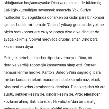
olduğundan hoşlanmayanlar Dino’ya da dinine de tükürmüş.
Mehmet Ali Tekin
Laikliğin kutsallığını savunmak amacıyla. Yok, Suriye
Abir E. Nahas
mültecileri bu soğuklarda donarken bu kadar para bir konser
Amina S. Jenenkovic
için sarf edilir mi, hem de ‘Onların’ yılbaşı gecesinde, yok ne
Bağdagül Öz
biçim hacı konserlere çıkıyor, popçu diye diye dinciler de
ayağa kalkmış. Sosyal medyada gruplar, aman Dino para
Esra Elönü
kazanmasın diyor.
» Yazar arşivi
Bu Sayı
Pek çok sebebi olmadan röportaj vermeyen Dino, bir
dergiye verdiği röportajla kamuoyuna hitap etti. Konser
Tüm Sayılar
hemşerilerime hediye. Kanton, Belediye’nin sağladığı para
Kategoriler
miktarı konserin teknik masraflarını bile karşılamaz, eksik
Kültür Sanat
olan tarafımızdan karşılanacak demiştir. Dino karşıtları bir ara
Kitap
sustu, seküler kesim de, dindar kesim de. Artık ellerinden
Karisi kitap sualleri
kozlarını almış. Sırbistan’dan, Hırvatistan’dan bir sanatçı
7 soruda bu hafta
gelmiş olsaydı hiç bu kadar gürültü olmazdı. Eksi on