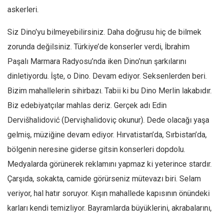
askerleri.
Siz Dino’yu bilmeyebilirsiniz. Daha doğrusu hiç de bilmek
zorunda değilsiniz. Türkiye’de konserler verdi, İbrahim
Paşalı Marmara Radyosu’nda iken Dino’nun şarkılarını
dinletiyordu. İşte, o Dino. Devam ediyor. Seksenlerden beri.
Bizim mahallelerin sihirbazı. Tabii ki bu Dino Merlin lakabıdır.
Biz edebiyatçılar mahlas deriz. Gerçek adı Edin
Dervišhalidović (Dervişhalidoviç okunur). Dede olacağı yaşa
gelmiş, müziğine devam ediyor. Hırvatistan’da, Sırbistan’da,
bölgenin neresine giderse gitsin konserleri dopdolu.
Medyalarda görünerek reklamını yapmaz ki yeterince stardır.
Çarşıda, sokakta, camide görürseniz mütevazı biri. Selam
veriyor, hal hatır soruyor. Kışın mahallede kapısının önündeki
karları kendi temizliyor. Bayramlarda büyüklerini, akrabalarını,