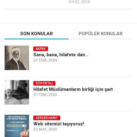
9 HAZ, 2016
SON KONULAR
POPÜLER KONULAR
KAPAK
Sana, bana, hilafete dair…
27 TEM, 2020
RÖPORTAJ
Hilafet Müslümanların birliği için şart
27 TEM, 2020
GERÇEK HAYAT
Web sitemizi taşıyoruz!
23 MAY, 2020