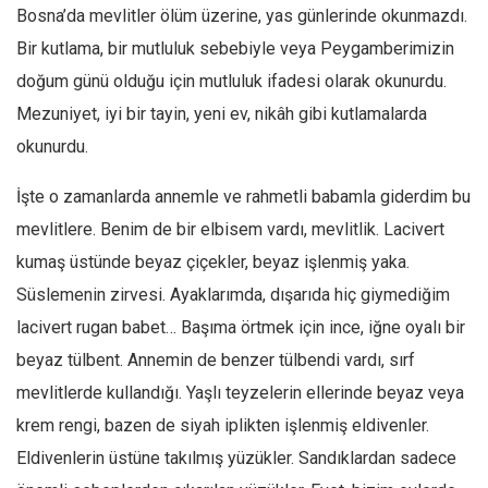
Bosna’da mevlitler ölüm üzerine, yas günlerinde okunmazdı.
Mehmet Ali Tekin
Bir kutlama, bir mutluluk sebebiyle veya Peygamberimizin
Abir E. Nahas
doğum günü olduğu için mutluluk ifadesi olarak okunurdu.
Amina S. Jenenkovic
Mezuniyet, iyi bir tayin, yeni ev, nikâh gibi kutlamalarda
Bağdagül Öz
okunurdu.
Esra Elönü
İşte o zamanlarda annemle ve rahmetli babamla giderdim bu
» Yazar arşivi
mevlitlere. Benim de bir elbisem vardı, mevlitlik. Lacivert
Bu Sayı
kumaş üstünde beyaz çiçekler, beyaz işlenmiş yaka.
Tüm Sayılar
Süslemenin zirvesi. Ayaklarımda, dışarıda hiç giymediğim
lacivert rugan babet… Başıma örtmek için ince, iğne oyalı bir
Kategoriler
beyaz tülbent. Annemin de benzer tülbendi vardı, sırf
Kültür Sanat
mevlitlerde kullandığı. Yaşlı teyzelerin ellerinde beyaz veya
Kitap
krem rengi, bazen de siyah iplikten işlenmiş eldivenler.
Karisi kitap sualleri
Eldivenlerin üstüne takılmış yüzükler. Sandıklardan sadece
7 soruda bu hafta