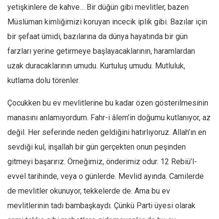
yetişkinlere de kahve… Bir düğün gibi mevlitler, bazen
Müslüman kimliğimizi koruyan incecik iplik gibi. Bazılar için
bir şefaat ümidi, bazılarına da dünya hayatında bir gün
farzları yerine getirmeye başlayacaklarının, haramlardan
uzak duracaklarının umudu. Kurtuluş umudu. Mutluluk,
kutlama dolu törenler.
Çocukken bu ev mevlitlerine bu kadar özen gösterilmesinin
manasını anlamıyordum. Fahr-i âlem’in doğumu kutlanıyor, az
değil. Her seferinde neden geldiğini hatırlıyoruz. Allah’ın en
sevdiği kul, inşallah bir gün gerçekten onun peşinden
gitmeyi başarırız. Örneğimiz, önderimiz odur. 12 Rebiü’l-
evvel tarihinde, veya o günlerde. Mevlid ayında. Camilerde
de mevlitler okunuyor, tekkelerde de. Ama bu ev
mevlitlerinin tadı bambaşkaydı. Çünkü Parti üyesi olarak