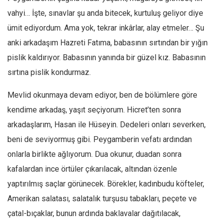
vahyi… İşte, sınavlar şu anda bitecek, kurtuluş geliyor diye
ümit ediyordum. Ama yok, tekrar inkârlar, alay etmeler… Şu
anki arkadaşım Hazreti Fatıma, babasının sırtından bir yığın
pislik kaldırıyor. Babasının yanında bir güzel kız. Babasının
sırtına pislik kondurmaz.
Mevlid okunmaya devam ediyor, ben de bölümlere göre
kendime arkadaş, yaşıt seçiyorum. Hicret’ten sonra
arkadaşlarım, Hasan ile Hüseyin. Dedeleri onları severken,
beni de seviyormuş gibi. Peygamberin vefatı ardından
onlarla birlikte ağlıyorum. Dua okunur, duadan sonra
kafalardan ince örtüler çıkarılacak, altından özenle
yaptırılmış saçlar görünecek. Börekler, kadınbudu köfteler,
Amerikan salatası, salatalık turşusu tabakları, peçete ve
çatal-bıçaklar, bunun ardında baklavalar dağıtılacak,