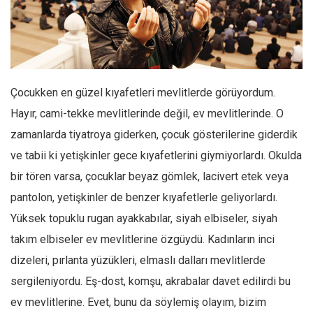
Facebook
Instagram
YouTube
Editörden
Çocukken en güzel kıyafetleri mevlitlerde görüyordum.
Yazarlar
Hayır, cami-tekke mevlitlerinde değil, ev mevlitlerinde. O
Kemal Özer
zamanlarda tiyatroya giderken, çocuk gösterilerine giderdik
Mahmut Toptaş
ve tabii ki yetişkinler gece kıyafetlerini giymiyorlardı. Okulda
Yvonne Ridley
bir tören varsa, çocuklar beyaz gömlek, lacivert etek veya
Barış Tarımcıoğlu
pantolon, yetişkinler de benzer kıyafetlerle geliyorlardı.
Yüksek topuklu rugan ayakkabılar, siyah elbiseler, siyah
Ömer Kayani
takım elbiseler ev mevlitlerine özgüydü. Kadınların inci
Yusuf Armağan
dizeleri, pırlanta yüzükleri, elmaslı dalları mevlitlerde
Hasanali Yıldırım
sergileniyordu. Eş-dost, komşu, akrabalar davet edilirdi bu
Leyla Şerif Emin
ev mevlitlerine. Evet, bunu da söylemiş olayım, bizim
Selçuk Türkyılmaz