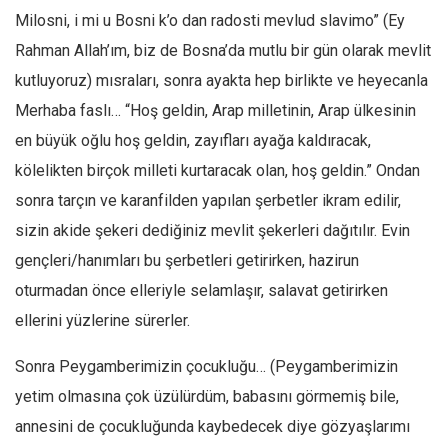
Amerika
Milosni, i mi u Bosni k’o dan radosti mevlud slavimo” (Ey
Avustralya
Rahman Allah’ım, biz de Bosna’da mutlu bir gün olarak mevlit
Tarih
kutluyoruz) mısraları, sonra ayakta hep birlikte ve heyecanla
Düşünce
Merhaba faslı… “Hoş geldin, Arap milletinin, Arap ülkesinin
Dosyalar
en büyük oğlu hoş geldin, zayıfları ayağa kaldıracak,
kölelikten birçok milleti kurtaracak olan, hoş geldin.” Ondan
sonra tarçın ve karanfilden yapılan şerbetler ikram edilir,
sizin akide şekeri dediğiniz mevlit şekerleri dağıtılır. Evin
gençleri/hanımları bu şerbetleri getirirken, hazirun
oturmadan önce elleriyle selamlaşır, salavat getirirken
ellerini yüzlerine sürerler.
Sonra Peygamberimizin çocukluğu… (Peygamberimizin
yetim olmasına çok üzülürdüm, babasını görmemiş bile,
annesini de çocukluğunda kaybedecek diye gözyaşlarımı