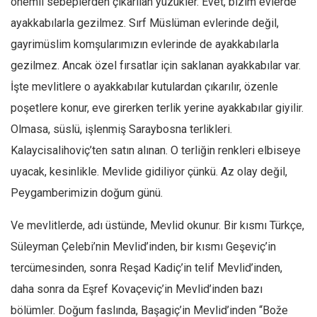
önemli sebeplerden çıkarılan yüzükler. Evet, bizim evlerde
Ekonomi
ayakkabılarla gezilmez. Sırf Müslüman evlerinde değil,
Spor
gayrimüslim komşularımızın evlerinde de ayakkabılarla
Manzara
gezilmez. Ancak özel fırsatlar için saklanan ayakkabılar var.
İşte mevlitlere o ayakkabılar kutulardan çıkarılır, özenle
Sağlık
poşetlere konur, eve girerken terlik yerine ayakkabılar giyilir.
Gıda-Beslenme
Olmasa, süslü, işlenmiş Saraybosna terlikleri.
Hayat
Kalaycisalihoviç’ten satın alınan. O terliğin renkleri elbiseye
Türkiye
uyacak, kesinlikle. Mevlide gidiliyor çünkü. Az olay değil,
Siyaset
Peygamberimizin doğum günü.
Dünya
Ve mevlitlerde, adı üstünde, Mevlid okunur. Bir kısmı Türkçe,
Avrupa
Süleyman Çelebi’nin Mevlid’inden, bir kısmı Geşeviç’in
Asya
tercümesinden, sonra Reşad Kadiç’in telif Mevlid’inden,
Afrika
daha sonra da Eşref Kovaçeviç’in Mevlid’inden bazı
İslam Dünyası
bölümler. Doğum faslında, Başagiç’in Mevlid’inden “Bože