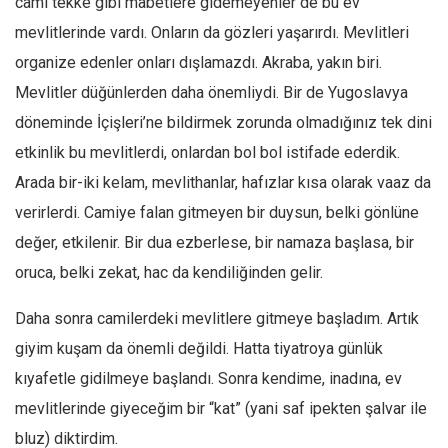
cami tekke gibi mabetlere gidemeyenler de bu ev
mevlitlerinde vardı. Onların da gözleri yaşarırdı. Mevlitleri
organize edenler onları dışlamazdı. Akraba, yakın biri.
Mevlitler düğünlerden daha önemliydi. Bir de Yugoslavya
döneminde İçişleri’ne bildirmek zorunda olmadığınız tek dini
etkinlik bu mevlitlerdi, onlardan bol bol istifade ederdik.
Arada bir-iki kelam, mevlithanlar, hafızlar kısa olarak vaaz da
verirlerdi. Camiye falan gitmeyen bir duysun, belki gönlüne
değer, etkilenir. Bir dua ezberlese, bir namaza başlasa, bir
oruca, belki zekat, hac da kendiliğinden gelir.
Daha sonra camilerdeki mevlitlere gitmeye başladım. Artık
giyim kuşam da önemli değildi. Hatta tiyatroya günlük
kıyafetle gidilmeye başlandı. Sonra kendime, inadına, ev
mevlitlerinde giyeceğim bir “kat” (yani saf ipekten şalvar ile
bluz) diktirdim.