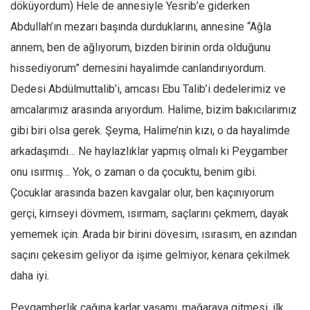
döküyordum) Hele de annesiyle Yesrib’e giderken
Abdullah’ın mezarı başında durduklarını, annesine “Ağla
annem, ben de ağlıyorum, bizden birinin orda olduğunu
hissediyorum” demesini hayalimde canlandırıyordum.
Dedesi Abdülmuttalib’i, amcası Ebu Talib’i dedelerimiz ve
amcalarımız arasında arıyordum. Halime, bizim bakıcılarımız
gibi biri olsa gerek. Şeyma, Halime’nin kızı, o da hayalimde
arkadaşımdı… Ne haylazlıklar yapmış olmalı ki Peygamber
onu ısırmış… Yok, o zaman o da çocuktu, benim gibi.
Çocuklar arasında bazen kavgalar olur, ben kaçınıyorum
gerçi, kimseyi dövmem, ısırmam, saçlarını çekmem, dayak
yememek için. Arada bir birini dövesim, ısırasım, en azından
saçını çekesim geliyor da işime gelmiyor, kenara çekilmek
daha iyi.
Peygamberlik çağına kadar yaşamı, mağaraya gitmesi, ilk