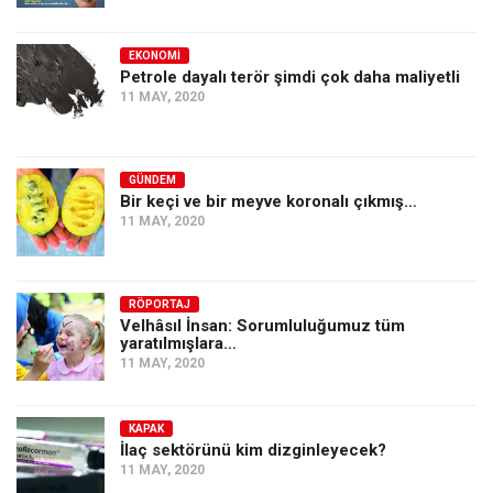
EKONOMI
Petrole dayalı terör şimdi çok daha maliyetli
11 MAY, 2020
GÜNDEM
Bir keçi ve bir meyve koronalı çıkmış…
11 MAY, 2020
RÖPORTAJ
Velhâsıl İnsan: Sorumluluğumuz tüm
yaratılmışlara…
11 MAY, 2020
KAPAK
İlaç sektörünü kim dizginleyecek?
11 MAY, 2020