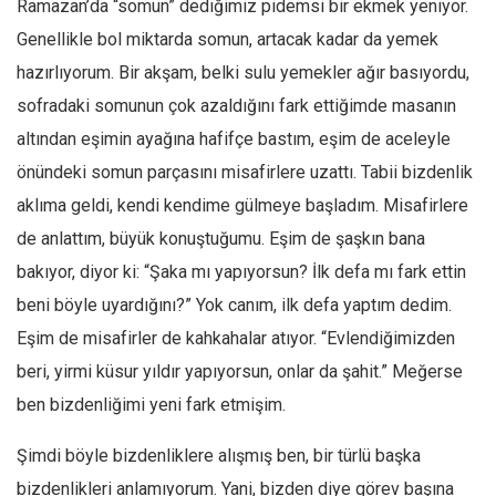
Ramazan’da “somun” dediğimiz pidemsi bir ekmek yeniyor.
Genellikle bol miktarda somun, artacak kadar da yemek
hazırlıyorum. Bir akşam, belki sulu yemekler ağır basıyordu,
sofradaki somunun çok azaldığını fark ettiğimde masanın
altından eşimin ayağına hafifçe bastım, eşim de aceleyle
önündeki somun parçasını misafirlere uzattı. Tabii bizdenlik
aklıma geldi, kendi kendime gülmeye başladım. Misafirlere
de anlattım, büyük konuştuğumu. Eşim de şaşkın bana
bakıyor, diyor ki: “Şaka mı yapıyorsun? İlk defa mı fark ettin
beni böyle uyardığını?” Yok canım, ilk defa yaptım dedim.
Eşim de misafirler de kahkahalar atıyor. “Evlendiğimizden
beri, yirmi küsur yıldır yapıyorsun, onlar da şahit.” Meğerse
ben bizdenliğimi yeni fark etmişim.
Şimdi böyle bizdenliklere alışmış ben, bir türlü başka
bizdenlikleri anlamıyorum. Yani, bizden diye görev başına