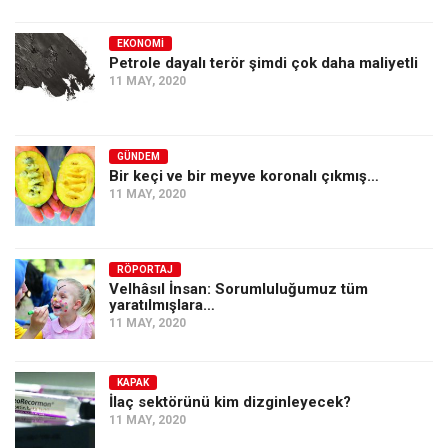
EKONOMI
Petrole dayalı terör şimdi çok daha maliyetli
11 MAY, 2020
GÜNDEM
Bir keçi ve bir meyve koronalı çıkmış…
11 MAY, 2020
RÖPORTAJ
Velhâsıl İnsan: Sorumluluğumuz tüm
yaratılmışlara…
11 MAY, 2020
KAPAK
İlaç sektörünü kim dizginleyecek?
11 MAY, 2020