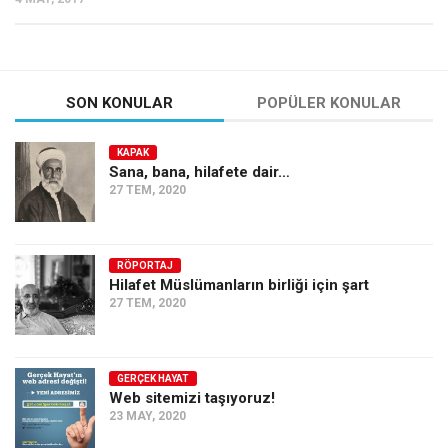
SON KONULAR
POPÜLER KONULAR
KAPAK
Sana, bana, hilafete dair…
27 TEM, 2020
RÖPORTAJ
Hilafet Müslümanların birliği için şart
27 TEM, 2020
GERÇEK HAYAT
Web sitemizi taşıyoruz!
23 MAY, 2020