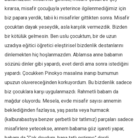
kırarsa, misafir çocuğuyla yeterince ilgilenmediğimiz için
Mehmet Ali Tekin
biz papara yerdik, tabii ki misafirler gittikten sonra. Misafir
Abir E. Nahas
çocuktan dayak yeseydik, asla karşılık vermezdik. Bizden
Amina S. Jenenkovic
bir kötülük gelmesin. Ben uslu çocuktum, bir de uzun
Bağdagül Öz
uzadıya eğitici öğretici eleştirisel bizdenlik destanlarını
Esra Elönü
dinlemekten hiç hoşlanmazdım. Ablamsa anne babamın
» Yazar arşivi
sözünü dinler gibi yapardı, evet derdi ama sonra istediğini
Bu Sayı
yapardı. Çocukken Pinokyo masalına inanıp burnumun
upuzun oluvereceğinden korkuyordum. Bu bizdenlik sadece
Tüm Sayılar
biz çocuklara karşı uygulanmazdı. Rahmetli babam da
Kategoriler
mağdur oluyordu. Mesela, evde misafir sayısı annemin
Kültür Sanat
beklediğinden fazlaysa, yaş pasta veya hurmacık
Kitap
(kalburabastıya benzer şerbetli bir tatlımız) parçaları sadece
Karisi kitap sualleri
misafirlere yetecekse, annem babama göz işareti yapar,
7 soruda bu hafta
babam da “Çok doydum, bana tatlı getirme” derdi.