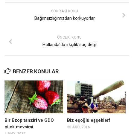
SONRAKI KONU
Bağımsızlığımızdan korkuyorlar
ÖNCEKI KONU
Hollanda’da ırkçılık suç değil
BENZER KONULAR
Bir Ezop tanziri ve GDO
Biz eşoğlu eşşekler!
çilek mevsimi
25 AĞU, 2016
4 MAY, 2017