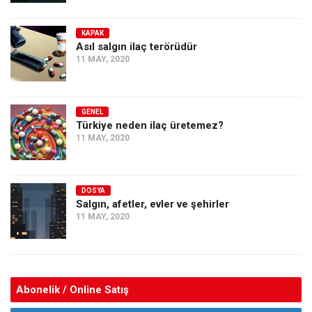
KAPAK
Asıl salgın ilaç terörüdür
11 MAY, 2020
GENEL
Türkiye neden ilaç üretemez?
11 MAY, 2020
DOSYA
Salgın, afetler, evler ve şehirler
11 MAY, 2020
Abonelik / Online Satış