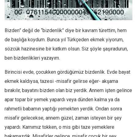
Facebook
Instagram
YouTube
Bizden” değil de “bizdenlik” diye bir kavram türettim, hem
Editörden
de başlığa koydum. Bunca yıl Türkçeden ekmek yiyorum,
Yazarlar
sözcük hazinesine bir katkım olsun. Siz şöyle şaşıradurun,
Kemal Özer
ben bizdenlikleri yazayım.
Mahmut Toptaş
Birincisi evde, çocukken gördüğümüz bizdenlik. Evde bayat
Yvonne Ridley
ekmek kaldıysa, tazesi -misafir gelirse eğer- akşama
Barış Tarımcıoğlu
bırakılır, bayatını bizden olan biz yerdik. Annem işten gelince
Ömer Kayani
apar topar bir yemek yapardı veya dünden kalma ya da
Yusuf Armağan
rahmetli babamın yaptığı yemekten yerdik. Ondan sonra
Hasanali Yıldırım
misafir gelecekse, annem güzel, zaman isteyen bir şey
Leyla Şerif Emin
yapardı. Karnımız tokken, o mis gibi taze yemeklere
bakamazdık. Misafirler gelince, misafir çocuk bir şey
Selçuk Türkyılmaz