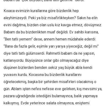
Ekonomi
Kısaca evimizin kurallarına göre bizdenlik hep
Spor
aleyhimizeydi. Peki ya biz misafirlikteyken? Sakın ha elin
Manzara
evini dağıtma, bizden olan uslu kız kavga etmez, dövüşmez.
Sağlık
Babam da bu bizdenlikten muaf değildi. Ev sahibi karısına,
Gıda-Beslenme
“Ben tatlı yemem” dese, annem hemen müdahale ederdi:
Hayat
“Bana da fazla gelir, eşimle yarı yarıya yiyeceğiz, değil mi”
Türkiye
diye tatlı tatlı gülümserdi. Rahmetli babam da ne yapsın,
katlanıyordu. Büyüyünce onlar gibi olmayacağız diye
Siyaset
düşünen bizlerden benden sekiz yaş büyük abla kendi
Dünya
yuvasını kurdu. Kocasına bu bizdenlik kurallarını
Avrupa
öğretecekmiş, başka bir şehirden misafirleri olacakmış o
Asya
gün. Ablam işten nefes nefese eve gelirken, kış mevsimi ya,
Afrika
pazara uğradığında istediğini bulamayınca, balık yapmaya
İslam Dünyası
kalkışmış. Evde yeterince salata olmayınca, eniştemi