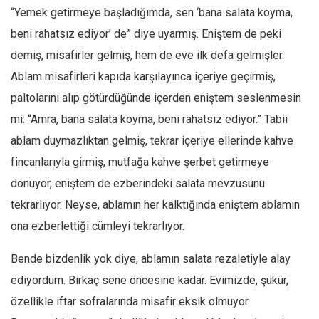
Amerika
“Yemek getirmeye başladığımda, sen ‘bana salata koyma,
Avustralya
beni rahatsız ediyor’ de” diye uyarmış. Eniştem de peki
Tarih
demiş, misafirler gelmiş, hem de eve ilk defa gelmişler.
Düşünce
Ablam misafirleri kapıda karşılayınca içeriye geçirmiş,
paltolarını alıp götürdüğünde içerden eniştem seslenmesin
Dosyalar
mi: “Amra, bana salata koyma, beni rahatsız ediyor.” Tabii
ablam duymazlıktan gelmiş, tekrar içeriye ellerinde kahve
fincanlarıyla girmiş, mutfağa kahve şerbet getirmeye
dönüyor, eniştem de ezberindeki salata mevzusunu
tekrarlıyor. Neyse, ablamın her kalktığında eniştem ablamın
ona ezberlettiği cümleyi tekrarlıyor.
Bende bizdenlik yok diye, ablamın salata rezaletiyle alay
ediyordum. Birkaç sene öncesine kadar. Evimizde, şükür,
özellikle iftar sofralarında misafir eksik olmuyor.