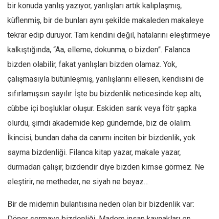
bir konuda yanlış yazıyor, yanlışları artık kalıplaşmış,
küflenmiş, bir de bunları aynı şekilde makaleden makaleye
tekrar edip duruyor. Tam kendini değil, hatalarını eleştirmeye
kalkıştığında, “Aa, elleme, dokunma, o bizden”. Falanca
bizden olabilir, fakat yanlışları bizden olamaz. Yok,
çalışmasıyla bütünleşmiş, yanlışlarını ellesen, kendisini de
sıfırlamışsın sayılır. İşte bu bizdenlik neticesinde kep altı,
cübbe içi boşluklar oluşur. Eskiden sarık veya fötr şapka
olurdu, şimdi akademide kep gündemde, biz de olalım.
İkincisi, bundan daha da canımı inciten bir bizdenlik, yok
sayma bizdenliği. Filanca kitap yazar, makale yazar,
durmadan çalışır, bizdendir diye bizden kimse görmez. Ne
eleştirir, ne metheder, ne siyah ne beyaz…
Bir de midemin bulantısına neden olan bir bizdenlik var:
Döner sermaye bizdenliği. Madem insan kaynakları en