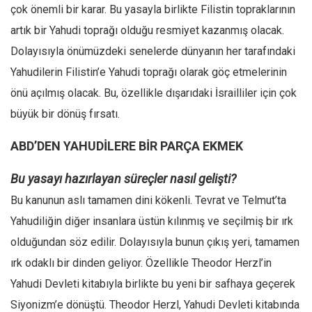
Amerika
çok önemli bir karar. Bu yasayla birlikte Filistin topraklarının
Avustralya
artık bir Yahudi toprağı olduğu resmiyet kazanmış olacak.
Tarih
Dolayısıyla önümüzdeki senelerde dünyanın her tarafındaki
Yahudilerin Filistin’e Yahudi toprağı olarak göç etmelerinin
Düşünce
önü açılmış olacak. Bu, özellikle dışarıdaki İsrailliler için çok
Dosyalar
büyük bir dönüş fırsatı.
ABD’DEN YAHUDİLERE BİR PARÇA EKMEK
Bu yasayı hazırlayan süreçler nasıl gelişti?
Bu kanunun aslı tamamen dini kökenli. Tevrat ve Telmut’ta
Yahudiliğin diğer insanlara üstün kılınmış ve seçilmiş bir ırk
olduğundan söz edilir. Dolayısıyla bunun çıkış yeri, tamamen
ırk odaklı bir dinden geliyor. Özellikle Theodor Herzl’in
Yahudi Devleti kitabıyla birlikte bu yeni bir safhaya geçerek
Siyonizm’e dönüştü. Theodor Herzl, Yahudi Devleti kitabında