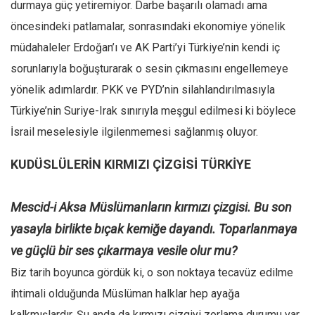
durmaya güç yetiremiyor. Darbe başarılı olamadı ama
öncesindeki patlamalar, sonrasındaki ekonomiye yönelik
müdahaleler Erdoğan’ı ve AK Parti’yi Türkiye’nin kendi iç
sorunlarıyla boğuşturarak o sesin çıkmasını engellemeye
yönelik adımlardır. PKK ve PYD’nin silahlandırılmasıyla
Türkiye’nin Suriye-Irak sınırıyla meşgul edilmesi ki böylece
İsrail meselesiyle ilgilenmemesi sağlanmış oluyor.
KUDÜSLÜLERİN KIRMIZI ÇİZGİSİ TÜRKİYE
Mescid-i Aksa Müslümanların kırmızı çizgisi. Bu son
yasayla birlikte bıçak kemiğe dayandı. Toparlanmaya
ve güçlü bir ses çıkarmaya vesile olur mu?
Biz tarih boyunca gördük ki, o son noktaya tecavüz edilme
ihtimali olduğunda Müslüman halklar hep ayağa
kalkmışlardır. Şu anda da kırmızı çizgiyi zorlama durumu var.