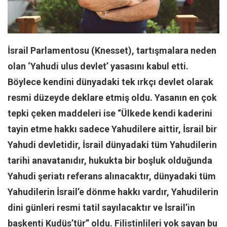
Facebook
Instagram
YouTube
İsrail Parlamentosu (Knesset), tartışmalara neden
Editörden
olan ‘Yahudi ulus devlet’ yasasını kabul etti.
Yazarlar
Böylece kendini dünyadaki tek ırkçı devlet olarak
Kemal Özer
resmi düzeyde deklare etmiş oldu. Yasanın en çok
Mahmut Toptaş
tepki çeken maddeleri ise “Ülkede kendi kaderini
Yvonne Ridley
tayin etme hakkı sadece Yahudilere aittir, İsrail bir
Barış Tarımcıoğlu
Yahudi devletidir, İsrail dünyadaki tüm Yahudilerin
Ömer Kayani
tarihi anavatanıdır, hukukta bir boşluk olduğunda
Yahudi şeriatı referans alınacaktır, dünyadaki tüm
Yusuf Armağan
Yahudilerin İsrail’e dönme hakkı vardır, Yahudilerin
Hasanali Yıldırım
dini günleri resmi tatil sayılacaktır ve İsrail’in
Leyla Şerif Emin
başkenti Kudüs’tür” oldu. Filistinlileri yok sayan bu
Selçuk Türkyılmaz