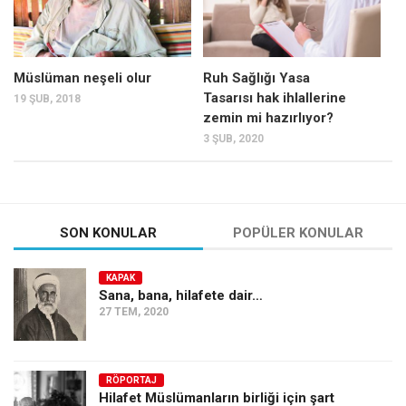
Müslüman neşeli olur
Ruh Sağlığı Yasa
Tasarısı hak ihlallerine
19 ŞUB, 2018
zemin mi hazırlıyor?
3 ŞUB, 2020
SON KONULAR
POPÜLER KONULAR
KAPAK
Sana, bana, hilafete dair…
27 TEM, 2020
RÖPORTAJ
Hilafet Müslümanların birliği için şart