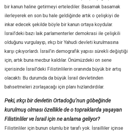
bir kanun haline getirmeyi ertelediler. Basamak basamak
Ekonomi
ilerleyerek en son bu hale geldiğinde artık o çelişkiyi de
Spor
inkar edecek şekilde böyle bir kanun ortaya koydular.
Manzara
İsrail’deki bazı laik parlamenterler demokrasi ile çelişkili
Sağlık
olduğunu vurgulayıp, ırkçı bir Yahudi devleti kurulmasına
Gıda-Beslenme
karşı çıkıyorlardı. İsrail’in demografik yapısı sürekli değiştiği
Hayat
için, artık buna mecbur kaldılar. Önümüzdeki on sene
Türkiye
içerisinde İsrail’deki Filistinlilerin oranında büyük bir artış
Siyaset
olacaktı. Bu durumda da büyük İsrail devletinden
Dünya
bahsetmeleri zorlaşacağı için planı hızlandırdılar.
Avrupa
Peki, ırkçı bir devletin Ortadoğu’nun göbeğinde
Asya
kurulmuş olması özellikle de o topraklarda yaşayan
Afrika
Filistinliler ve İsrail için ne anlama geliyor?
İslam Dünyası
Filistinliler için bunun olumlu bir tarafı yok. İsrailliler içinse