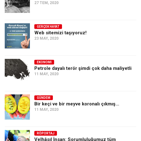
27 TEM, 2020
GERÇEK HAYAT
Web sitemizi taşıyoruz!
23 MAY, 2020
EKONOMI
Petrole dayalı terör şimdi çok daha maliyetli
11 MAY, 2020
GÜNDEM
Bir keçi ve bir meyve koronalı çıkmış…
11 MAY, 2020
RÖPORTAJ
Velhâsıl İnsan: Sorumluluğumuz tüm