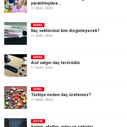
yaratılmışlara…
11 MAY, 2020
KAPAK
İlaç sektörünü kim dizginleyecek?
11 MAY, 2020
KAPAK
Asıl salgın ilaç terörüdür
11 MAY, 2020
GENEL
Türkiye neden ilaç üretemez?
11 MAY, 2020
DOSYA
Salgın, afetler, evler ve şehirler