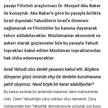
yasayı Filistinli araştırmacı Dr. Monjed Abu Baker
Mehmet Ali Tekin
ile konuştuk. Abu Baker’e göre bu yasayla birlikte
Abir E. Nahas
İsrail dışındaki Yahudilerin İsrail’e dönmesi
Amina S. Jenenkovic
sağlanacak ve Filistinliler bu kanuna dayanarak
Bağdagül Öz
tehcir edilebilecekler. Müslümanlar ekonomik ve
Esra Elönü
askeri olarak güçlenseler bile bu yasayla Yahudi
» Yazar arşivi
toprakları kabul edilen Müslüman topraklarından
Bu Sayı
hak iddia edemeyecekler.
Tüm Sayılar
İsrail Yahudi ulus devlet yasasını kabul etti. Böylece
Kategoriler
dünyanın gözü önünde ırkçı bir devletin kurulmasına
Kültür Sanat
şahit oluyoruz. Nasıl böyle bir karar alabiliyorlar?
Kitap
Bu kanun aslında bir anlamda malumun ilamı mahiyetinde
Karisi kitap sualleri
oldu. Zaten Yahudiliğin çıkış noktası ırkçı damardır. Çıkış
7 soruda bu hafta
noktasından beri Yahudilik demokrasiyle çeliştiği için bunu