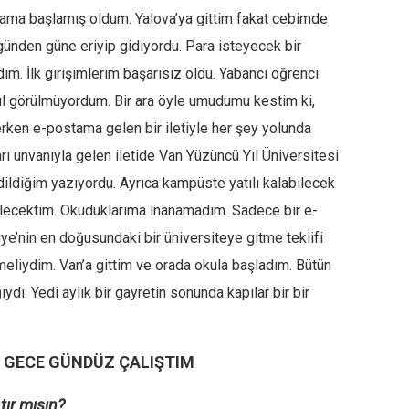
rama başlamış oldum. Yalova’ya gittim fakat cebimde
günden güne eriyip gidiyordu. Para isteyecek bir
im. İlk girişimlerim başarısız oldu. Yabancı öğrenci
l görülmüyordum. Bir ara öyle umudumu kestim ki,
ken e-postama gelen bir iletiyle her şey yolunda
rı unvanıyla gelen iletide Van Yüzüncü Yıl Üniversitesi
ldiğim yazıyordu. Ayrıca kampüste yatılı kalabilecek
abilecektim. Okuduklarıma inanamadım. Sadece bir e-
ye’nin en doğusundaki bir üniversiteye gitme teklifi
eliydim. Van’a gittim ve orada okula başladım. Bütün
ydı. Yedi aylık bir gayretin sonunda kapılar bir bir
N GECE GÜNDÜZ ÇALIŞTIM
tır mısın?