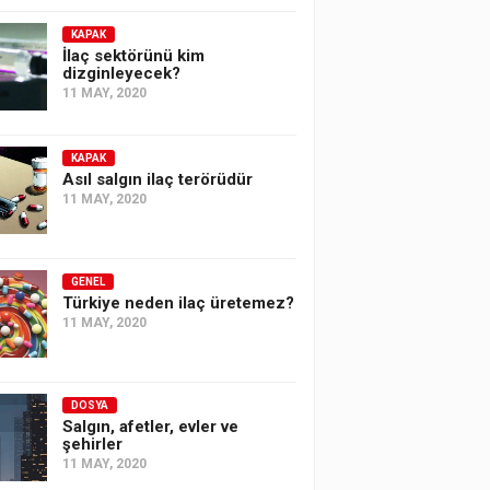
KAPAK
İlaç sektörünü kim
dizginleyecek?
11 MAY, 2020
KAPAK
Asıl salgın ilaç terörüdür
11 MAY, 2020
GENEL
Türkiye neden ilaç üretemez?
11 MAY, 2020
DOSYA
Salgın, afetler, evler ve
şehirler
11 MAY, 2020