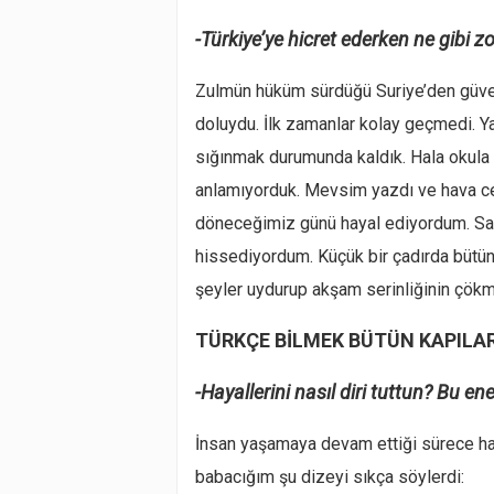
-Türkiye’ye hicret ederken ne gibi zo
Zulmün hüküm sürdüğü Suriye’den güvenli
doluydu. İlk zamanlar kolay geçmedi. Ya
sığınmak durumunda kaldık. Hala okula 
anlamıyorduk. Mevsim yazdı ve hava c
döneceğimiz günü hayal ediyordum. Sab
hissediyordum. Küçük bir çadırda bütün
şeyler uydurup akşam serinliğinin çök
TÜRKÇE BİLMEK BÜTÜN KAPILAR
-Hayallerini nasıl diri tuttun? Bu en
İnsan yaşamaya devam ettiği sürece ha
babacığım şu dizeyi sıkça söylerdi: