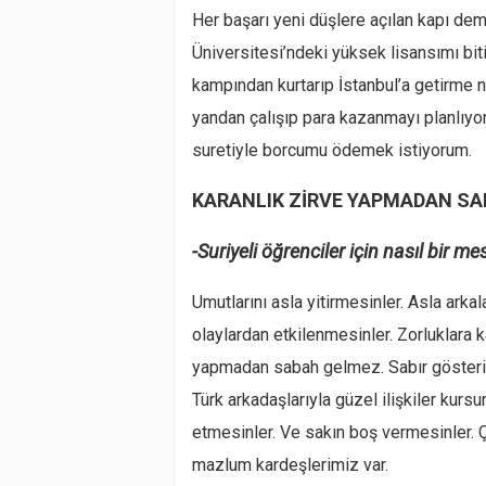
Her başarı yeni düşlere açılan kapı demek
Üniversitesi’ndeki yüksek lisansımı bit
kampından kurtarıp İstanbul’a getirme 
yandan çalışıp para kazanmayı planlıy
suretiyle borcumu ödemek istiyorum.
KARANLIK ZİRVE YAPMADAN S
-Suriyeli öğrenciler için nasıl bir m
Umutlarını asla yitirmesinler. Asla ark
olaylardan etkilenmesinler. Zorluklara
yapmadan sabah gelmez. Sabır gösteril
Türk arkadaşlarıyla güzel ilişkiler kur
etmesinler. Ve sakın boş vermesinler. 
mazlum kardeşlerimiz var.