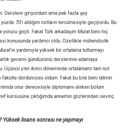
dum. Derslere giriyordum ama pek fazla şey
 yüzde 70’i aldığım notların tercümesiyle geçiyordu. Bu
a yorucu geçti. Fakat Türk arkadaşım Murat beni hiç
mesi konusunda yardımcı oldu. Özellikle mühendislik
 Murat’ın yardımıyla yüksek bir ortalama tutturmayı
n artık gecemi gündüzümü derslerime adamaya
du. Üçüncü yılın ikinci döneminde ortalamamı tam not
ve fakülte dördüncüsü oldum. Fakat bu bile beni tatmin
yılımda onur derecesiyle diplomamı alırken bölüm
eref kürsüsüne çıktığımda annemin gözlerinden sevinç
r? Yüksek lisans sonrası ne yapmayı