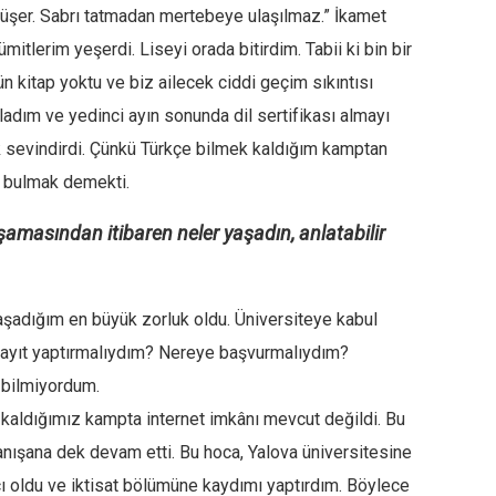
üşer. Sabrı tatmadan mertebeye ulaşılmaz.” İkamet
mitlerim yeşerdi. Liseyi orada bitirdim. Tabii ki bin bir
ün kitap yoktu ve biz ailecek ciddi geçim sıkıntısı
adım ve yedinci ayın sonunda dil sertifikası almayı
k sevindirdi. Çünkü Türkçe bilmek kaldığım kamptan
nı bulmak demekti.
amasından itibaren neler yaşadın, anlatabilir
şadığım en büyük zorluk oldu. Üniversiteye kabul
kayıt yaptırmalıydım? Nereye başvurmalıydım?
i bilmiyordum.
t kaldığımız kampta internet imkânı mevcut değildi. Bu
 tanışana dek devam etti. Bu hoca, Yalova üniversitesine
 oldu ve iktisat bölümüne kaydımı yaptırdım. Böylece