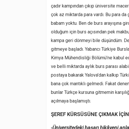
çadır kampından çıkıp üniversite mace
çok az miktarda para vardı. Bu para da 
babam yoktu. Ben de burs arayışına gird
olduğum için burs açısından pek makbu
kampa geri dönmeyi bile düşündüm. Der
gitmeye başladı. Yabancı Türkiye Bursla
Kimya Mühendisliği Bölümü’ne kabul edi
ve belli miktarda aylık burs parası al
postaya bakarak Yalova’dan kalkıp Türki
bana çok mantıklı gelmedi. Fakat denem
bunlar Türkçe kursuna gitmemin karşılığı
açılmaya başlamıştı.
ŞEREF KÜRSÜSÜNE ÇIKMAK İÇİ
-Üniversitedeki başarı hikâyeni anla