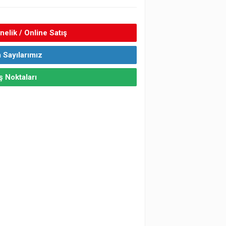
elik / Online Satış
 Sayılarımız
ş Noktaları