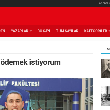
Abonelik
DEN
YAZARLAR
BU SAYI
TÜM SAYILAR
KATEGORILER
S
 ödemek istiyorum