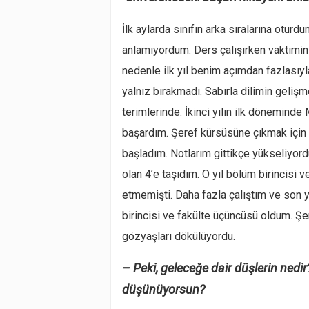
İlk aylarda sınıfın arka sıralarına otur
anlamıyordum. Ders çalışırken vaktimin
nedenle ilk yıl benim açımdan fazlasıyl
yalnız bırakmadı. Sabırla dilimin geliş
terimlerinde. İkinci yılın ilk döneminde
başardım. Şeref kürsüsüne çıkmak içi
başladım. Notlarım gittikçe yükseliyor
olan 4’e taşıdım. O yıl bölüm birincisi 
etmemişti. Daha fazla çalıştım ve son 
birincisi ve fakülte üçüncüsü oldum. Ş
gözyaşları dökülüyordu.
– Peki, geleceğe dair düşlerin nedi
düşünüyorsun?