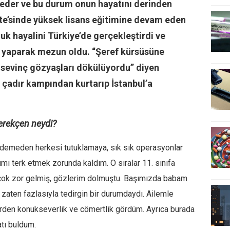
t eder ve bu durum onun hayatını derinden
site’sinde yüksek lisans eğitimine devam eden
k hayalini Türkiye’de gerçekleştirdi ve
yaparak mezun oldu. “Şeref kürsüsüne
sevinç gözyaşları dökülüyordu” diyen
i çadır kampından kurtarıp İstanbul’a
gerekçen neydi?
 demeden herkesi tutuklamaya, sık sık operasyonlar
mı terk etmek zorunda kaldım. O sıralar 11. sınıfa
çok zor gelmiş, gözlerim dolmuştu. Başımızda babam
zaten fazlasıyla tedirgin bir durumdaydı. Ailemle
klerden konukseverlik ve cömertlik gördüm. Ayrıca burada
tı buldum.