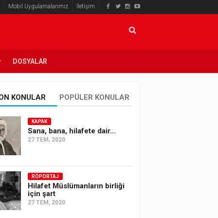
Mobil Uygulamalarımız
İletişim
DOSYALAR
ON KONULAR
POPÜLER KONULAR
KAPAK
Sana, bana, hilafete dair…
27 TEM, 2020
RÖPORTAJ
Hilafet Müslümanların birliği
için şart
27 TEM, 2020