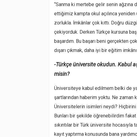
“Sanma ki mertebe gelir senin ağzına d
ettiğimiz kampta okul açılınca yeniden ü
zorlukla. İmkânlar çok kıttı. Doğru düzg
çekiyorduk. Derken Türkçe kursuna başl
başardım. Bu başarı beni gerçekten ço
dışarı çıkmak, daha iyi bir eğitim imkâ
-Türkçe üniversite okudun. Kabul aş
misin?
Üniversiteye kabul edilmem belki de ya
şartlarından haberim yoktu. Ne zaman 
Üniversitelerin isimleri neydi? Hiçbirin
Bunları bir şekilde öğrenebilirdim faka
sıkıntılar bir Türk üniversite hocasıyla
kayıt yaptırma konusunda bana yardımcı