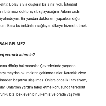
tir. Dolayısıyla düşlerin bir sınırı yok. İstanbul
irir bitirmez doktoraya başlayacağım. Ailemi çadır
niyetindeyim. Bir yandan doktoramı yaparken diğer
orum. Bana bu imkânları sağlayan ülkeye hizmet etmek
ABAH GELMEZ
esaj vermek istersin?
alarına dönüp bakmasınlar. Çevrelerinde yaşanan
 karşı meydan okumaktan çekinmesinler. Karanlık zirve
meden başarıya ulaşılmaz. Onlara öncelikli tavsiyem,
sunlar. Onlardan yardım talep etme konusunda tereddüt
Çünkü bizi bekleyen bir ülkemiz ve orada yaşayan