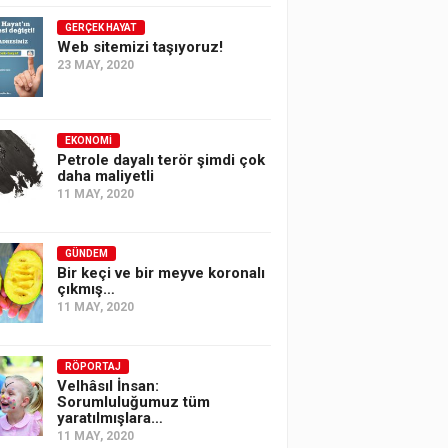
GERÇEK HAYAT
Web sitemizi taşıyoruz!
23 MAY, 2020
EKONOMI
Petrole dayalı terör şimdi çok
daha maliyetli
11 MAY, 2020
GÜNDEM
Bir keçi ve bir meyve koronalı
çıkmış…
11 MAY, 2020
RÖPORTAJ
Velhâsıl İnsan:
Sorumluluğumuz tüm
yaratılmışlara…
11 MAY, 2020